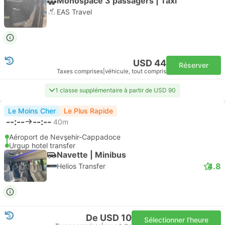
Monospace 3 passagers | Taxi
EAS Travel
USD 44
Réserver
Taxes comprises
|
véhicule, tout compris
1 classe supplémentaire à partir de USD 90
Le Moins Cher
Le Plus Rapide
--:--
--:--
40m
Aéroport de Nevşehir-Cappadoce
Urgup hotel transfer
Navette | Minibus
4.8
Helios Transfer
De USD 10
Sélectionner l'heure