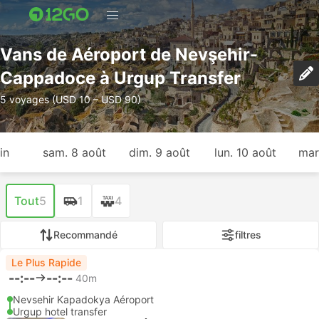
Vans de Aéroport de Nevşehir-
Cappadoce à Urgup Transfer
5 voyages (USD 10 – USD 90)
in
sam. 8 août
dim. 9 août
lun. 10 août
mar
Tout
5
1
4
Recommandé
filtres
Le Plus Rapide
--:--
--:--
40m
Nevsehir Kapadokya Aéroport
Urgup hotel transfer