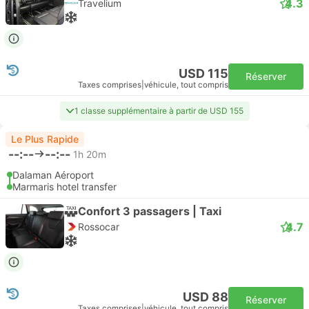
4.3
Travelium
USD 115
Réserver
Taxes comprises
|
véhicule, tout compris
1 classe supplémentaire à partir de USD 155
Le Plus Rapide
--:--
--:--
1h 20m
Dalaman Aéroport
Marmaris hotel transfer
Confort 3 passagers | Taxi
4.7
Rossocar
USD 88
Réserver
Taxes comprises
|
véhicule, tout compris