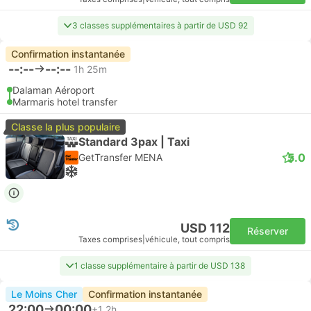
3 classes supplémentaires à partir de USD 92
Confirmation instantanée
--:--
--:--
1h 25m
Dalaman Aéroport
Marmaris hotel transfer
Classe la plus populaire
Standard 3pax | Taxi
5.0
GetTransfer MENA
USD 112
Réserver
Taxes comprises
|
véhicule, tout compris
1 classe supplémentaire à partir de USD 138
Le Moins Cher
Confirmation instantanée
22:00
00:00
+1
2h