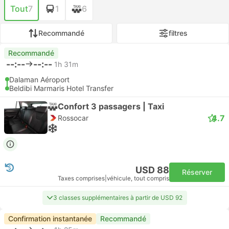
Tout
7
1
6
Recommandé
filtres
Recommandé
--:--
--:--
1h 31m
Dalaman Aéroport
Beldibi Marmaris Hotel Transfer
Confort 3 passagers | Taxi
4.7
Rossocar
USD 88
Réserver
Taxes comprises
|
véhicule, tout compris
3 classes supplémentaires à partir de USD 92
Confirmation instantanée
Recommandé