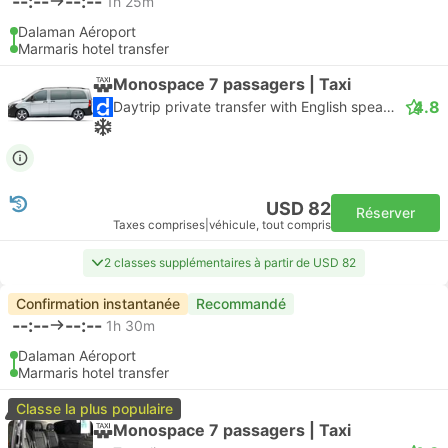
--:--
--:--
1h 25m
Dalaman Aéroport
Marmaris hotel transfer
Monospace 7 passagers | Taxi
4.8
Daytrip private transfer with English speaking driver
USD 82
Réserver
Taxes comprises
|
véhicule, tout compris
2 classes supplémentaires à partir de USD 82
Confirmation instantanée
Recommandé
--:--
--:--
1h 30m
Dalaman Aéroport
Marmaris hotel transfer
Classe la plus populaire
Monospace 7 passagers | Taxi