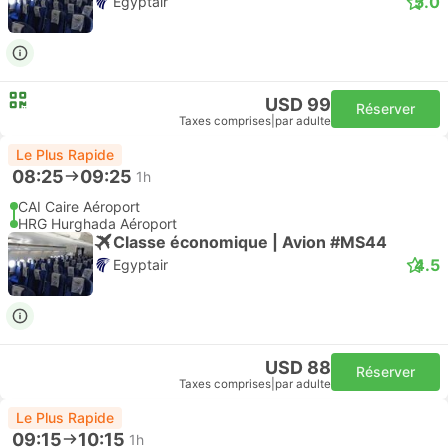
5.0
Egyptair
USD 99
Réserver
Taxes comprises
|
par adulte
Le Plus Rapide
08:25
09:25
1h
CAI Caire Aéroport
HRG Hurghada Aéroport
Classe économique | Avion #MS44
4.5
Egyptair
USD 88
Réserver
Taxes comprises
|
par adulte
Le Plus Rapide
09:15
10:15
1h