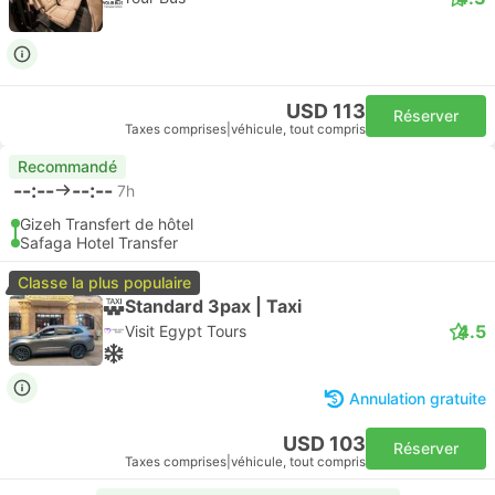
USD 113
Réserver
Taxes comprises
|
véhicule, tout compris
Recommandé
--:--
--:--
7h
Gizeh Transfert de hôtel
Safaga Hotel Transfer
Classe la plus populaire
Standard 3pax | Taxi
4.5
Visit Egypt Tours
Annulation gratuite
USD 103
Réserver
Taxes comprises
|
véhicule, tout compris