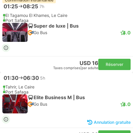
01:25
08:25
7h
El Tagamou El Khames, Le Caire
Port Safaga
Super de luxe | Bus
4.0
Go Bus
USD 16
Réserver
Taxes comprises
|
par adulte
01:30
06:30
5h
Tahrir, Le Caire
Port Safaga
Elite Business M | Bus
4.0
Go Bus
Annulation gratuite