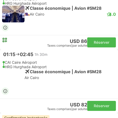
HRG Hurghada Aéroport
Classe économique | Avion #SM28
4.0
Air Cairo
USD 86
Réserver
Taxes comprises
|
par adulte
01:15
02:45
1h 30m
CAI Caire Aéroport
HRG Hurghada Aéroport
Classe économique | Avion #SM28
Air Cairo
USD 82
Réserver
Taxes comprises
|
par adulte
Confirmation instantanée