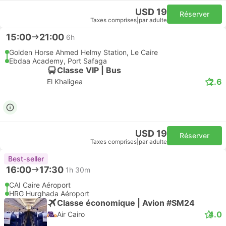
USD 19
Réserver
Taxes comprises
|
par adulte
15:00
21:00
6h
Golden Horse Ahmed Helmy Station, Le Caire
Ebdaa Academy, Port Safaga
Classe VIP | Bus
2.6
El Khaligea
USD 19
Réserver
Taxes comprises
|
par adulte
Best-seller
16:00
17:30
1h 30m
CAI Caire Aéroport
HRG Hurghada Aéroport
Classe économique | Avion #SM24
4.0
Air Cairo