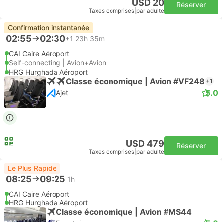
USD 20
Réserver
Taxes comprises
|
par adulte
Confirmation instantanée
02:55
02:30
+1
23h 35m
CAI Caire Aéroport
Self-connecting | Avion+Avion
HRG Hurghada Aéroport
Classe économique | Avion #VF248
+1
5.0
Ajet
USD 479
Réserver
Taxes comprises
|
par adulte
Le Plus Rapide
08:25
09:25
1h
CAI Caire Aéroport
HRG Hurghada Aéroport
Classe économique | Avion #MS44