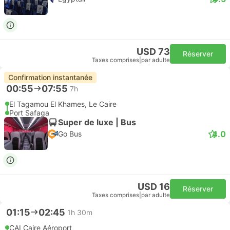
USD 73
Réserver
Taxes comprises
|
par adulte
Confirmation instantanée
00:55
07:55
7h
El Tagamou El Khames, Le Caire
Port Safaga
Super de luxe | Bus
4.0
Go Bus
USD 16
Réserver
Taxes comprises
|
par adulte
01:15
02:45
1h 30m
CAI Caire Aéroport