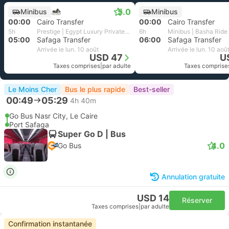
5.0
Minibus
Minibus
00:00
Cairo Transfer
00:00
Cairo Transfer
5h
Prestige | Egypt Luxury Private Transfer
6h
Minibus | Basha Ride
05:00
Safaga Transfer
06:00
Safaga Transfer
Arrivée le lun. 10 août
Arrivée le lun. 10 aoû
USD 47
U
Taxes comprises
|
par adulte
Taxes comprise
Le Moins Cher
Bus le plus rapide
Best-seller
00:49
05:29
4h 40m
Go Bus Nasr City, Le Caire
Port Safaga
Super Go D | Bus
4.0
Go Bus
Annulation gratuite
USD 14
Réserver
Taxes comprises
|
par adulte
Confirmation instantanée