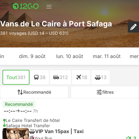
Vans de Le Caire à Port Safaga
381 voyages (USD 14 – USD 631)
in
dim. 9 août
lun. 10 août
mar. 11 août
mer
Tout
381
38
312
18
13
Recommandé
filtres
Recommandé
--:--
--:--
7h
Le Caire Transfert de hôtel
Safaga Hotel Transfer
VIP Van 15pax | Taxi
4.3
Your Bus