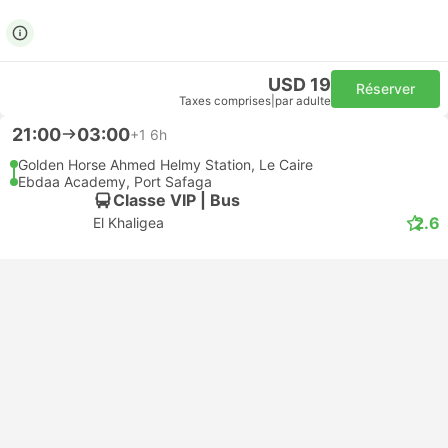
USD 19
Réserver
Taxes comprises
|
par adulte
21:00
03:00
+1
6h
Golden Horse Ahmed Helmy Station, Le Caire
Ebdaa Academy, Port Safaga
Classe VIP | Bus
2.6
El Khaligea
USD 19
Réserver
Taxes comprises
|
par adulte
Le Plus Rapide
21:35
22:35
1h
CAI Caire Aéroport
HRG Hurghada Aéroport