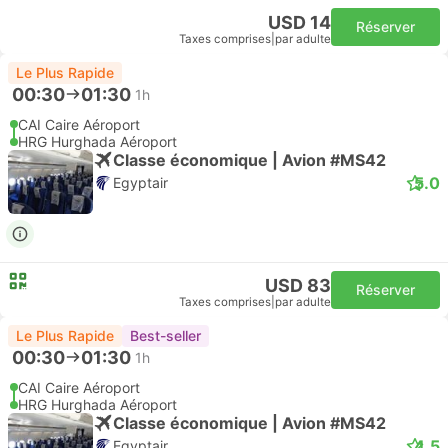
USD 14
Réserver
Taxes comprises
|
par adulte
Le Plus Rapide
00:30
01:30
1h
CAI Caire Aéroport
HRG Hurghada Aéroport
Classe économique | Avion #MS42
5.0
Egyptair
USD 83
Réserver
Taxes comprises
|
par adulte
Le Plus Rapide
Best-seller
00:30
01:30
1h
CAI Caire Aéroport
HRG Hurghada Aéroport
Classe économique | Avion #MS42
4.5
Egyptair