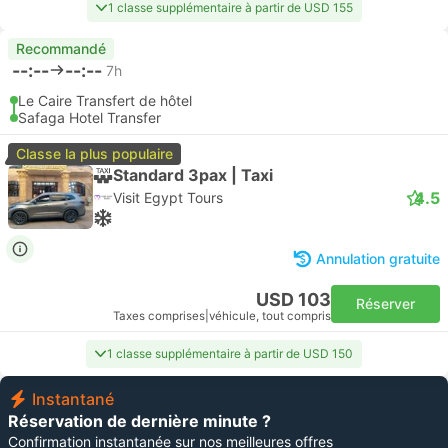
1 classe supplémentaire à partir de USD 155
Recommandé
--:--
--:--
7h
Le Caire Transfert de hôtel
Safaga Hotel Transfer
Classe la plus populaire
Standard 3pax | Taxi
4.5
Visit Egypt Tours
Annulation gratuite
USD 103
Réserver
Taxes comprises
|
véhicule, tout compris
1 classe supplémentaire à partir de USD 150
Instantané
Réservation de dernière minute ?
Confirmation instantanée sur nos meilleures offres