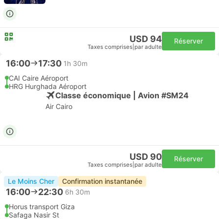
USD 94
Réserver
Taxes comprises
|
par adulte
16:00
17:30
1h 30m
CAI Caire Aéroport
HRG Hurghada Aéroport
Classe économique | Avion #SM24
Air Cairo
USD 90
Réserver
Taxes comprises
|
par adulte
Le Moins Cher
Confirmation instantanée
16:00
22:30
6h 30m
Horus transport Giza
Safaga Nasir St