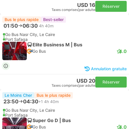
USD 16
Réserver
Taxes comprises
|
par adulte
Bus le plus rapide
Best-seller
01:50
06:30
4h 40m
Go Bus Nasr City, Le Caire
Port Safaga
Elite Business M | Bus
4.0
Go Bus
Annulation gratuite
USD 20
Réserver
Taxes comprises
|
par adulte
Le Moins Cher
Bus le plus rapide
23:50
04:30
+1
4h 40m
Go Bus Nasr City, Le Caire
Port Safaga
Super Go D | Bus
4.0
Go Bus