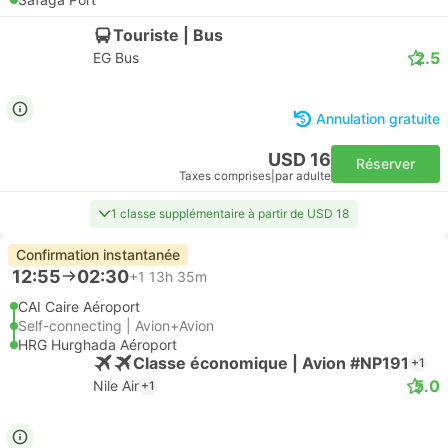
Touriste | Bus
2.5
EG Bus
Annulation gratuite
USD 16
Réserver
Taxes comprises
|
par adulte
1 classe supplémentaire à partir de USD 18
Confirmation instantanée
12:55
02:30
+1
13h 35m
CAI Caire Aéroport
Self-connecting | Avion+Avion
HRG Hurghada Aéroport
Classe économique | Avion #NP191
+1
5.0
Nile Air
+1