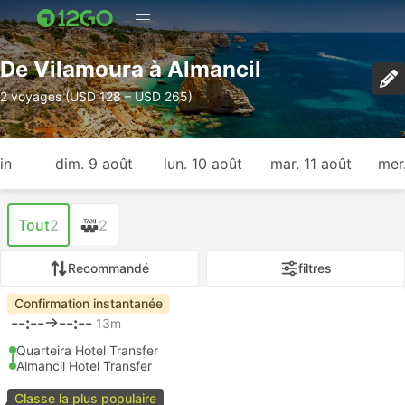
De Vilamoura à Almancil
2 voyages (USD 128 – USD 265)
in
dim. 9 août
lun. 10 août
mar. 11 août
mer
Tout
2
2
Recommandé
filtres
Confirmation instantanée
--:--
--:--
13m
Quarteira Hotel Transfer
Almancil Hotel Transfer
Classe la plus populaire