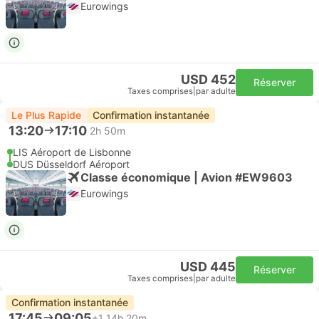
Eurowings
USD 452
Réserver
Taxes comprises
|
par adulte
Le Plus Rapide
Confirmation instantanée
13:20
17:10
2h 50m
LIS Aéroport de Lisbonne
DUS Düsseldorf Aéroport
Classe économique | Avion #EW9603
Eurowings
USD 445
Réserver
Taxes comprises
|
par adulte
Confirmation instantanée
17:45
09:05
+1
14h 20m