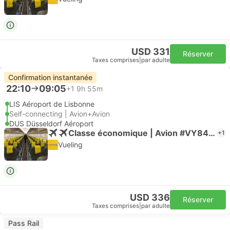
USD 331
Réserver
Taxes comprises
|
par adulte
Confirmation instantanée
22:10
09:05
+1
9h 55m
LIS Aéroport de Lisbonne
Self-connecting | Avion+Avion
DUS Düsseldorf Aéroport
Classe économique | Avion #VY8465
+1
Vueling
USD 336
Réserver
Taxes comprises
|
par adulte
Pass Rail