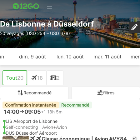
De Lisbonne à Düsseldorf
20 voyages (USD 254 – USD 678)
in
dim. 9 août
lun. 10 août
mar. 11 août
mer
Tout
20
18
2
Recommandé
filtres
Confirmation instantanée
Recommandé
14:00
09:05
+1
18h 5m
LIS Aéroport de Lisbonne
Self-connecting | Avion+Avion
DUS Düsseldorf Aéroport
Classe économique | Avion #VY8467
+1