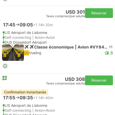
USD 301
Réserver
Taxes comprises
|
par adulte
17:45
09:05
+1
14h 20m
LIS Aéroport de Lisbonne
Self-connecting | Avion+Avion
DUS Düsseldorf Aéroport
Classe économique | Avion #VY8469
+1
4.5
Vueling
USD 308
Réserver
Taxes comprises
|
par adulte
Confirmation instantanée
17:55
09:35
+1
14h 40m
LIS Aéroport de Lisbonne
Self-connecting | Avion+Avion