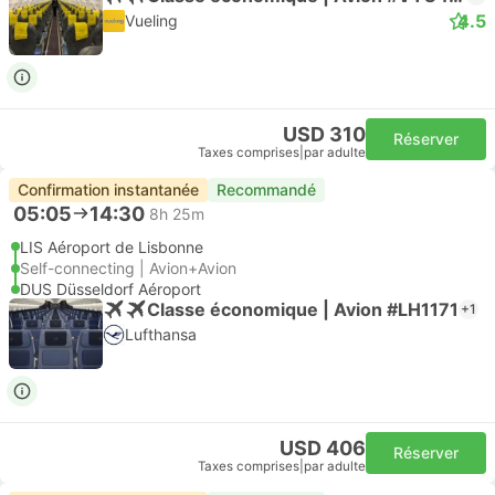
4.5
Vueling
USD 310
Réserver
Taxes comprises
|
par adulte
Confirmation instantanée
Recommandé
05:05
14:30
8h 25m
LIS Aéroport de Lisbonne
Self-connecting | Avion+Avion
DUS Düsseldorf Aéroport
Classe économique | Avion #LH1171
+1
Lufthansa
USD 406
Réserver
Taxes comprises
|
par adulte