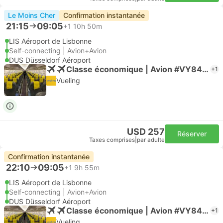
Le Moins Cher
Confirmation instantanée
21:15
09:05
+1
10h 50m
LIS Aéroport de Lisbonne
Self-connecting | Avion+Avion
DUS Düsseldorf Aéroport
Classe économique | Avion #VY8463
+1
Vueling
USD 257
Réserver
Taxes comprises
|
par adulte
Confirmation instantanée
22:10
09:05
+1
9h 55m
LIS Aéroport de Lisbonne
Self-connecting | Avion+Avion
DUS Düsseldorf Aéroport
Classe économique | Avion #VY8465
+1
Vueling