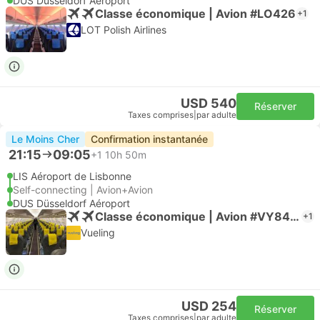
DUS Düsseldorf Aéroport
Classe économique | Avion #LO426
+1
LOT Polish Airlines
USD 540
Réserver
Taxes comprises
|
par adulte
Le Moins Cher
Confirmation instantanée
21:15
09:05
+1
10h 50m
LIS Aéroport de Lisbonne
Self-connecting | Avion+Avion
DUS Düsseldorf Aéroport
Classe économique | Avion #VY8463
+1
Vueling
USD 254
Réserver
Taxes comprises
|
par adulte