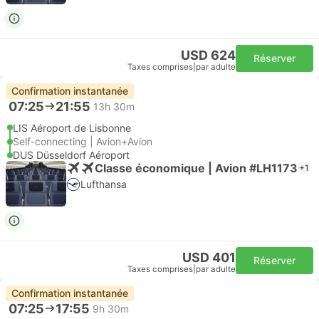
USD 624
Réserver
Taxes comprises
|
par adulte
Confirmation instantanée
07:25
21:55
13h 30m
LIS Aéroport de Lisbonne
Self-connecting | Avion+Avion
DUS Düsseldorf Aéroport
Classe économique | Avion #LH1173
+1
Lufthansa
USD 401
Réserver
Taxes comprises
|
par adulte
Confirmation instantanée
07:25
17:55
9h 30m