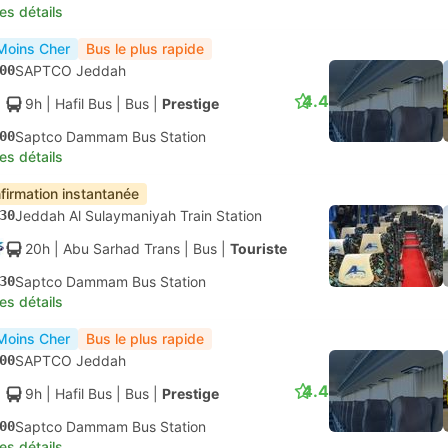
les détails
Moins Cher
Bus le plus rapide
00
SAPTCO Jeddah
4.4
9h
| Hafil Bus
|
Bus
|
Prestige
00
Saptco Dammam Bus Station
les détails
firmation instantanée
30
Jeddah Al Sulaymaniyah Train Station
20h
| Abu Sarhad Trans
|
Bus
|
Touriste
30
Saptco Dammam Bus Station
les détails
Moins Cher
Bus le plus rapide
00
SAPTCO Jeddah
4.4
9h
| Hafil Bus
|
Bus
|
Prestige
00
Saptco Dammam Bus Station
les détails