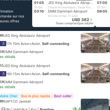
01:05
JED King Abdulaziz Aéroport
07:00
2h 5m
Classe économique | Saudi Arabian Airlines
2h 5m
irmation
03:10
DMM Dammam Aéroport
09:05
antanée sur nos
Arrivée le mar. 11 août
USD 362
leures offres
Taxes comprises
|
par adulte
00
JED King Abdulaziz Aéroport
17h 10m Avion+Avion.
Self-connecting
10
DMM Dammam Aéroport
les détails
55
JED King Abdulaziz Aéroport
16h 15m Avion+Avion.
Self-connecting
10
DMM Dammam Aéroport
les détails
Moins Cher
Bus le plus rapide
Best-seller
00
SAPTCO Jeddah
4.4
9h
| Hafil Bus
|
Bus
|
Prestige