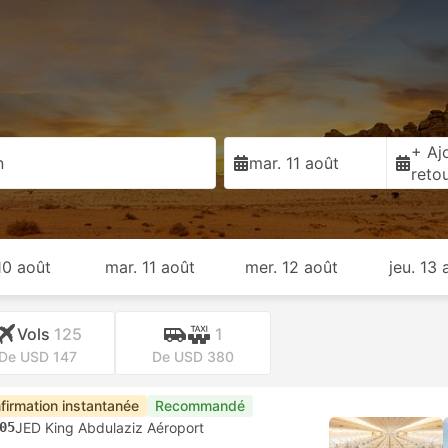
+ Ajo
n
mar. 11 août
reto
 10 août
mar. 11 août
mer. 12 août
jeu. 13 
Vols
125
1
De USD 147
De USD 380
firmation instantanée
Recommandé
05
JED King Abdulaziz Aéroport