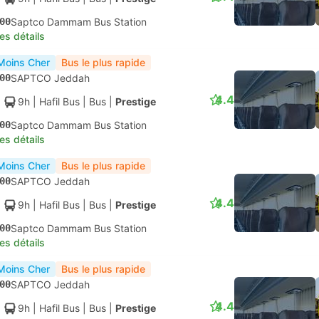
00
Saptco Dammam Bus Station
les détails
Moins Cher
Bus le plus rapide
00
SAPTCO Jeddah
4.4
9h
| Hafil Bus
|
Bus
|
Prestige
00
Saptco Dammam Bus Station
les détails
Moins Cher
Bus le plus rapide
00
SAPTCO Jeddah
4.4
9h
| Hafil Bus
|
Bus
|
Prestige
00
Saptco Dammam Bus Station
les détails
Moins Cher
Bus le plus rapide
00
SAPTCO Jeddah
4.4
9h
| Hafil Bus
|
Bus
|
Prestige