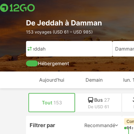
De Jeddah à Damman
153 voyages (USD 61 – USD 985)
Jeddah
Damma
Hébergement
Aujourd’hui
Demain
lun.
Bus
27
Tout
153
De USD 61
Con
Filtrer par
Recommandé
04: