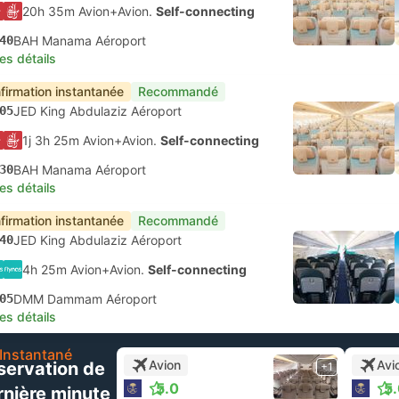
20h 35m Avion+Avion.
Self-connecting
40
BAH Manama Aéroport
les détails
firmation instantanée
Recommandé
05
JED King Abdulaziz Aéroport
1j 3h 25m Avion+Avion.
Self-connecting
30
BAH Manama Aéroport
les détails
firmation instantanée
Recommandé
40
JED King Abdulaziz Aéroport
4h 25m Avion+Avion.
Self-connecting
05
DMM Dammam Aéroport
les détails
Instantané
Avion
Avi
servation de
+1
5.0
5
rnière minute