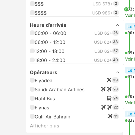
$$$
USD 678+
3
03:
+1
$$$$
USD 986+
3
Voir 
Heure d’arrivée
Le 
00:00 - 06:00
USD 62+
26
00:
06:00 - 12:00
USD 62+
38
12:00 - 18:00
USD 62+
57
09:
Voir 
18:00 - 24:00
USD 62+
40
Le 
Opérateurs
01:
Flyadeal
39
Saudi Arabian Airlines
28
10:
Hafil Bus
24
Voir 
Flynas
22
Le 
Gulf Air Bahrain
11
02:
Afficher plus