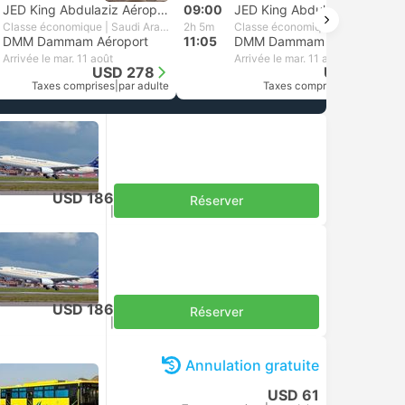
JED King Abdulaziz Aéroport
09:00
JED King Abdulaziz Aéroport
Classe économique | Saudi Arabian Airlines
2h 5m
Classe économique | Saudi Arabian Airlines
DMM Dammam Aéroport
11:05
DMM Dammam Aéroport
Arrivée le mar. 11 août
Arrivée le mar. 11 août
USD 278
USD 278
Taxes comprises
|
par adulte
Taxes comprises
|
par adulte
USD 186
Réserver
Taxes comprises
|
par adulte
USD 186
Réserver
Taxes comprises
|
par adulte
Annulation gratuite
USD 61