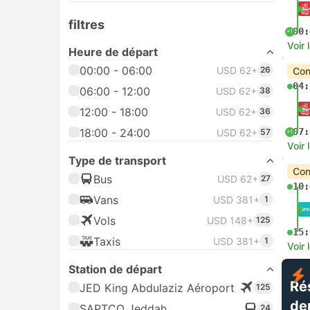
filtres
00:
+1
Voir 
Heure de départ
00:00 - 06:00
USD 62+
26
Con
04:
06:00 - 12:00
USD 62+
38
12:00 - 18:00
USD 62+
36
18:00 - 24:00
07:
USD 62+
57
+1
Voir 
Type de transport
Con
Bus
USD 62+
27
10:
Vans
USD 381+
1
Vols
USD 148+
125
15:
Taxis
USD 381+
1
Voir 
Station de départ
Ré
JED King Abdulaziz Aéroport
125
de
SAPTCO Jeddah
24