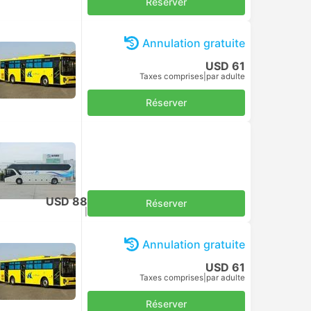
Réserver
Annulation gratuite
USD 61
Taxes comprises
|
par adulte
Réserver
USD 88
Réserver
Taxes comprises
|
par adulte
Annulation gratuite
USD 61
Taxes comprises
|
par adulte
Réserver