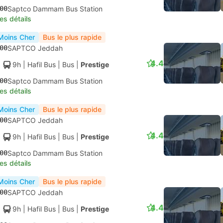
00
Saptco Dammam Bus Station
les détails
Moins Cher
Bus le plus rapide
00
SAPTCO Jeddah
4.4
9h
| Hafil Bus
|
Bus
|
Prestige
00
Saptco Dammam Bus Station
les détails
Moins Cher
Bus le plus rapide
00
SAPTCO Jeddah
4.4
9h
| Hafil Bus
|
Bus
|
Prestige
00
Saptco Dammam Bus Station
les détails
Moins Cher
Bus le plus rapide
00
SAPTCO Jeddah
4.4
9h
| Hafil Bus
|
Bus
|
Prestige