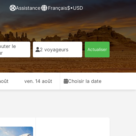
Assistance
Français
$•USD
uter le
2 voyageurs
Actualiser
ur
août
ven. 14 août
Choisir la date