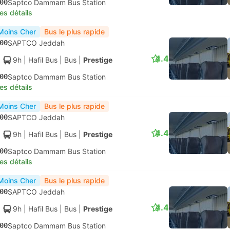
00
Saptco Dammam Bus Station
les détails
Moins Cher
Bus le plus rapide
00
SAPTCO Jeddah
4.4
9h
| Hafil Bus
|
Bus
|
Prestige
00
Saptco Dammam Bus Station
les détails
Moins Cher
Bus le plus rapide
00
SAPTCO Jeddah
4.4
9h
| Hafil Bus
|
Bus
|
Prestige
00
Saptco Dammam Bus Station
les détails
Moins Cher
Bus le plus rapide
00
SAPTCO Jeddah
4.4
9h
| Hafil Bus
|
Bus
|
Prestige
00
Saptco Dammam Bus Station