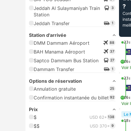
?
Jeddah Al Sulaymaniyah Train
3
Conf
Station
inst
Jeddah Transfer
1
meil
Station d'arrivée
23:
DMM Dammam Aéroport
88
BAH Manama Aéroport
37
Saptco Dammam Bus Station
27
16:
+1
Voir 
Dammam Transfer
1
23:
Options de réservation
Annulation gratuite
25
Confirmation instantanée du billet
92
16:
+1
Voir 
Prix
Le 
$
USD 62+
138
18:
$$
USD 370+
9