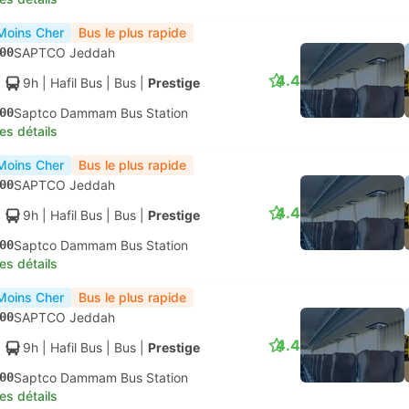
Moins Cher
Bus le plus rapide
00
SAPTCO Jeddah
4.4
9h
| Hafil Bus
|
Bus
|
Prestige
00
Saptco Dammam Bus Station
les détails
Moins Cher
Bus le plus rapide
00
SAPTCO Jeddah
4.4
9h
| Hafil Bus
|
Bus
|
Prestige
00
Saptco Dammam Bus Station
les détails
Moins Cher
Bus le plus rapide
00
SAPTCO Jeddah
4.4
9h
| Hafil Bus
|
Bus
|
Prestige
00
Saptco Dammam Bus Station
les détails