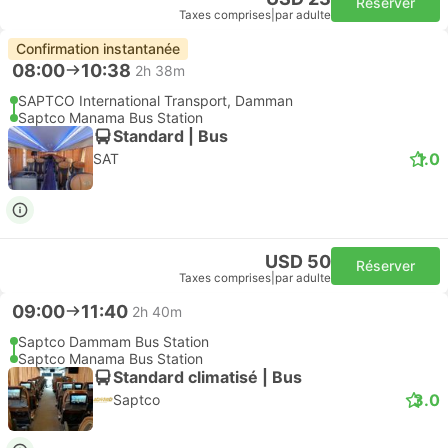
Réserver
Taxes comprises
|
par adulte
Confirmation instantanée
08:00
10:38
2h 38m
SAPTCO International Transport, Damman
Saptco Manama Bus Station
Standard | Bus
1.0
SAT
USD 50
Réserver
Taxes comprises
|
par adulte
09:00
11:40
2h 40m
Saptco Dammam Bus Station
Saptco Manama Bus Station
Standard climatisé | Bus
3.0
Saptco