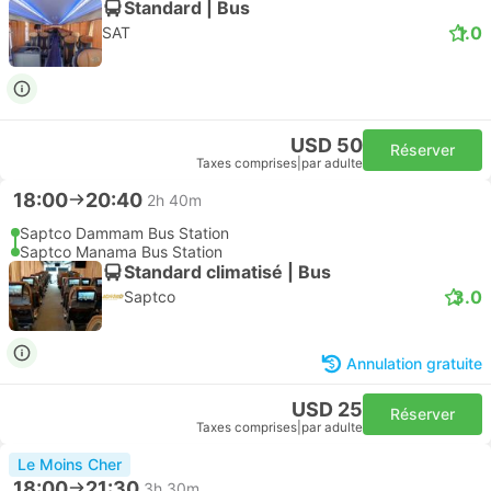
Standard | Bus
1.0
SAT
USD 50
Réserver
Taxes comprises
|
par adulte
18:00
20:40
2h 40m
Saptco Dammam Bus Station
Saptco Manama Bus Station
Standard climatisé | Bus
3.0
Saptco
Annulation gratuite
USD 25
Réserver
Taxes comprises
|
par adulte
Le Moins Cher
18:00
21:30
3h 30m