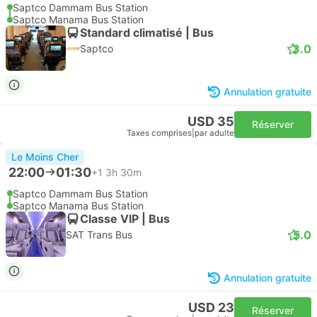
Saptco Dammam Bus Station
Saptco Manama Bus Station
Standard climatisé | Bus
3.0
Saptco
Annulation gratuite
USD 35
Réserver
Taxes comprises
|
par adulte
Le Moins Cher
22:00
01:30
+1
3h 30m
Saptco Dammam Bus Station
Saptco Manama Bus Station
Classe VIP | Bus
5.0
SAT Trans Bus
Annulation gratuite
USD 23
Réserver