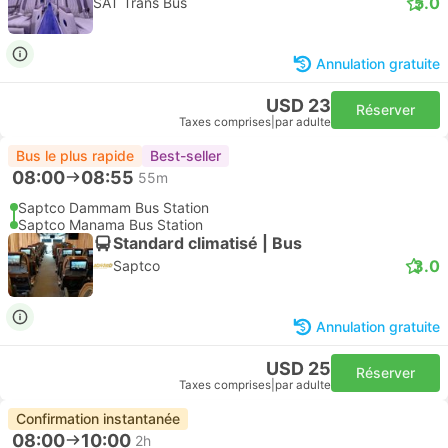
5.0
SAT Trans Bus
Annulation gratuite
USD 23
Réserver
Taxes comprises
|
par adulte
Bus le plus rapide
Best-seller
08:00
08:55
55m
Saptco Dammam Bus Station
Saptco Manama Bus Station
Standard climatisé | Bus
3.0
Saptco
Annulation gratuite
USD 25
Réserver
Taxes comprises
|
par adulte
Confirmation instantanée
08:00
10:00
2h