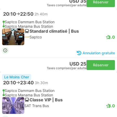
USD 35
Réserver
Taxes comprises
|
par adulte
20:10
22:50
2h 40m
Saptco Dammam Bus Station
Saptco Manama Bus Station
Standard climatisé | Bus
3.0
Saptco
Annulation gratuite
USD 25
Réserver
Taxes comprises
|
par adulte
Le Moins Cher
20:10
23:40
3h 30m
Saptco Dammam Bus Station
Saptco Manama Bus Station
Classe VIP | Bus
5.0
SAT Trans Bus