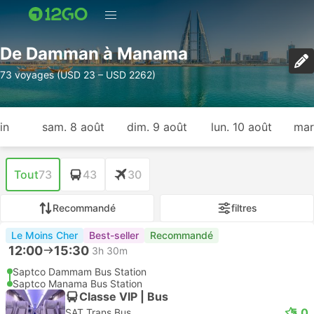
De Damman à Manama
73 voyages (USD 23 – USD 2262)
in
sam. 8 août
dim. 9 août
lun. 10 août
mar
Tout
73
43
30
Recommandé
filtres
Le Moins Cher
Best-seller
Recommandé
12:00
15:30
3h 30m
Saptco Dammam Bus Station
Saptco Manama Bus Station
Classe VIP | Bus
5.0
SAT Trans Bus