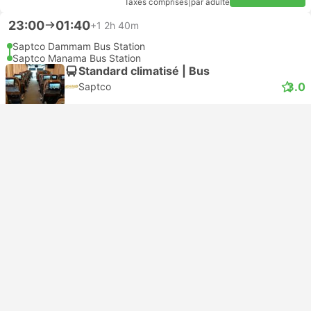
Taxes comprises
|
par adulte
23:00
01:40
+1
2h 40m
Saptco Dammam Bus Station
Saptco Manama Bus Station
Standard climatisé | Bus
3.0
Saptco
Annulation gratuite
USD 35
Réserver
Taxes comprises
|
par adulte
Le Moins Cher
23:00
02:30
+1
3h 30m
Saptco Dammam Bus Station
Saptco Manama Bus Station
Classe VIP | Bus
5.0
SAT Trans Bus