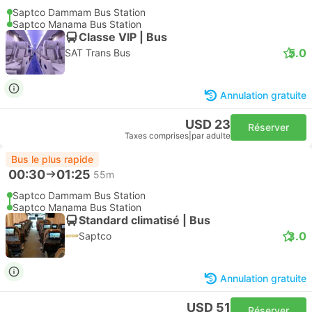
Saptco Dammam Bus Station
Saptco Manama Bus Station
Classe VIP | Bus
5.0
SAT Trans Bus
Annulation gratuite
USD 23
Réserver
Taxes comprises
|
par adulte
Bus le plus rapide
00:30
01:25
55m
Saptco Dammam Bus Station
Saptco Manama Bus Station
Standard climatisé | Bus
3.0
Saptco
Annulation gratuite
USD 51
Réserver