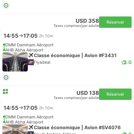
USD 358
Réserver
Taxes comprises
|
par adulte
14:55
17:05
2h 10m
DMM Dammam Aéroport
AHB Abha Aéroport
Classe économique | Avion #F3431
3.0
Flyadeal
USD 138
Réserver
Taxes comprises
|
par adulte
14:55
17:05
2h 10m
DMM Dammam Aéroport
AHB Abha Aéroport
Classe économique | Avion #SV4076