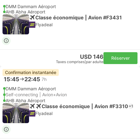
DMM Dammam Aéroport
AHB Abha Aéroport
Classe économique | Avion #F3431
Flyadeal
USD 146
Réserver
Taxes comprises
|
par adulte
Confirmation instantanée
15:45
22:45
7h
DMM Dammam Aéroport
Self-connecting | Avion+Avion
AHB Abha Aéroport
Classe économique | Avion #F3310
+1
Flyadeal