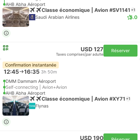
AHB Abha Aéroport
Classe économique | Avion #SV1141
+1
5.0
Saudi Arabian Airlines
USD 127
Réserver
Taxes comprises
|
par adulte
Confirmation instantanée
12:45
16:35
3h 50m
DMM Dammam Aéroport
Self-connecting | Avion+Avion
AHB Abha Aéroport
Classe économique | Avion #XY71
+1
Flynas
USD 190
Réserver