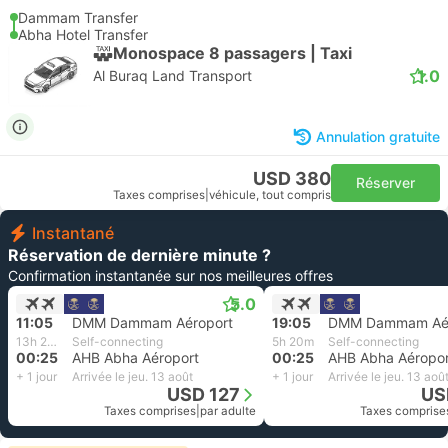
Dammam Transfer
Abha Hotel Transfer
Monospace 8 passagers | Taxi
1.0
Al Buraq Land Transport
Annulation gratuite
USD 380
Réserver
Taxes comprises
|
véhicule, tout compris
Instantané
Réservation de dernière minute ?
Confirmation instantanée sur nos meilleures offres
5.0
11:05
DMM Dammam Aéroport
19:05
DMM Dammam Aér
13h 20m
Self-connecting
5h 20m
Self-connecting
00:25
AHB Abha Aéroport
00:25
AHB Abha Aéropor
+ 1 jour
Arrivée le jeu. 13 août
+ 1 jour
Arrivée le jeu. 13 aoû
USD 127
US
Taxes comprises
|
par adulte
Taxes comprise