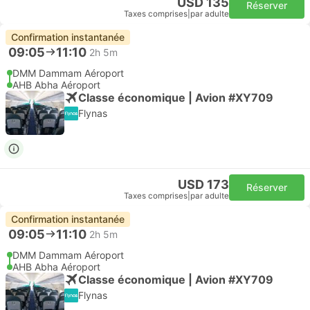
USD 135
Réserver
Taxes comprises
|
par adulte
Confirmation instantanée
09:05
11:10
2h 5m
DMM Dammam Aéroport
AHB Abha Aéroport
Classe économique | Avion #XY709
Flynas
USD 173
Réserver
Taxes comprises
|
par adulte
Confirmation instantanée
09:05
11:10
2h 5m
DMM Dammam Aéroport
AHB Abha Aéroport
Classe économique | Avion #XY709
Flynas