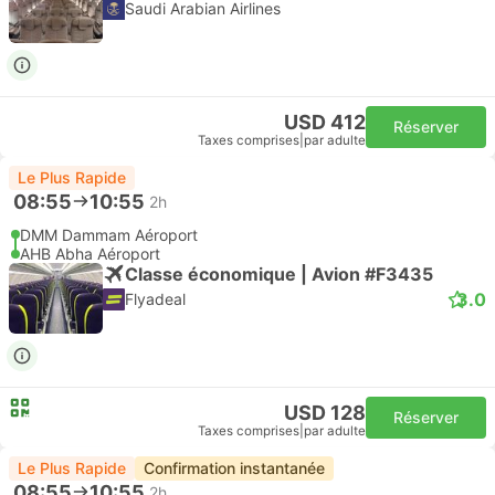
Saudi Arabian Airlines
USD 412
Réserver
Taxes comprises
|
par adulte
Le Plus Rapide
08:55
10:55
2h
DMM Dammam Aéroport
AHB Abha Aéroport
Classe économique | Avion #F3435
3.0
Flyadeal
USD 128
Réserver
Taxes comprises
|
par adulte
Le Plus Rapide
Confirmation instantanée
08:55
10:55
2h