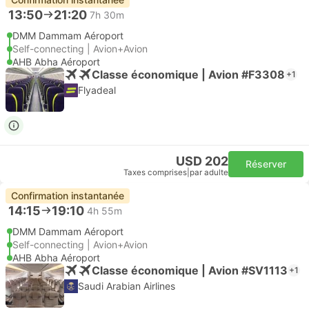
13:50
21:20
7h 30m
DMM Dammam Aéroport
Self-connecting | Avion+Avion
AHB Abha Aéroport
Classe économique | Avion #F3308
+1
Flyadeal
USD 202
Réserver
Taxes comprises
|
par adulte
Confirmation instantanée
14:15
19:10
4h 55m
DMM Dammam Aéroport
Self-connecting | Avion+Avion
AHB Abha Aéroport
Classe économique | Avion #SV1113
+1
Saudi Arabian Airlines