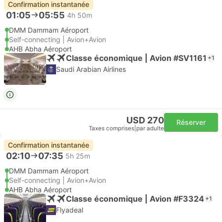
Confirmation instantanée
01:05
05:55
4h 50m
DMM Dammam Aéroport
Self-connecting | Avion+Avion
AHB Abha Aéroport
Classe économique | Avion #SV1161
+1
Saudi Arabian Airlines
USD 270
Réserver
Taxes comprises
|
par adulte
Confirmation instantanée
02:10
07:35
5h 25m
DMM Dammam Aéroport
Self-connecting | Avion+Avion
AHB Abha Aéroport
Classe économique | Avion #F3324
+1
Flyadeal