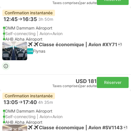
Taxes comprises
|
par adulte
Confirmation instantanée
12:45
16:35
3h 50m
DMM Dammam Aéroport
Self-connecting | Avion+Avion
AHB Abha Aéroport
Classe économique | Avion #XY71
+1
Flynas
USD 181
Réserver
Taxes comprises
|
par adulte
Confirmation instantanée
13:05
17:40
4h 35m
DMM Dammam Aéroport
Self-connecting | Avion+Avion
AHB Abha Aéroport
Classe économique | Avion #SV1143
+1