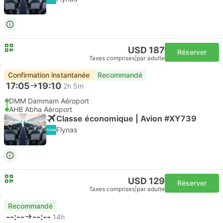
USD 187
Réserver
Taxes comprises
|
par adulte
Confirmation instantanée
Recommandé
17:05
19:10
2h 5m
DMM Dammam Aéroport
AHB Abha Aéroport
Classe économique | Avion #XY739
Flynas
USD 129
Réserver
Taxes comprises
|
par adulte
Recommandé
--:--
--:--
14h