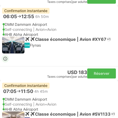
Taxes comprises
|
par adulte
Confirmation instantanée
06:05
12:55
6h 50m
DMM Dammam Aéroport
Self-connecting | Avion+Avion
AHB Abha Aéroport
Classe économique | Avion #XY67
+1
Flynas
USD 183
Réserver
Taxes comprises
|
par adulte
Confirmation instantanée
07:05
11:50
4h 45m
DMM Dammam Aéroport
Self-connecting | Avion+Avion
AHB Abha Aéroport
Classe économique | Avion #SV1133
+1