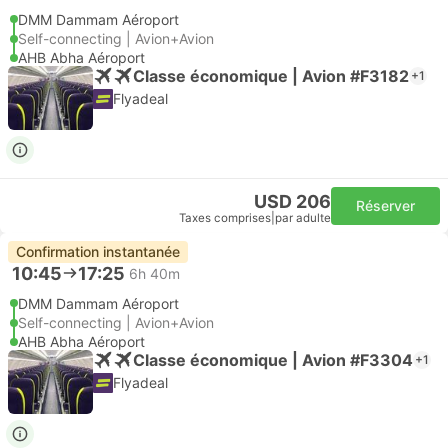
DMM Dammam Aéroport
Self-connecting | Avion+Avion
AHB Abha Aéroport
Classe économique | Avion #F3182
+1
Flyadeal
USD 206
Réserver
Taxes comprises
|
par adulte
Confirmation instantanée
10:45
17:25
6h 40m
DMM Dammam Aéroport
Self-connecting | Avion+Avion
AHB Abha Aéroport
Classe économique | Avion #F3304
+1
Flyadeal