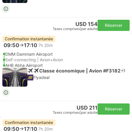
USD 154
Réserver
Taxes comprises
|
par adulte
Confirmation instantanée
09:50
17:10
7h 20m
DMM Dammam Aéroport
Self-connecting | Avion+Avion
AHB Abha Aéroport
Classe économique | Avion #F3182
+1
Flyadeal
USD 211
Réserver
Taxes comprises
|
par adulte
Confirmation instantanée
09:50
17:10
7h 20m