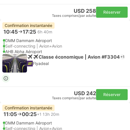
USD 258
Réserver
Taxes comprises
|
par adulte
Confirmation instantanée
10:45
17:25
6h 40m
DMM Dammam Aéroport
Self-connecting | Avion+Avion
AHB Abha Aéroport
Classe économique | Avion #F3304
+1
Flyadeal
USD 242
Réserver
Taxes comprises
|
par adulte
Confirmation instantanée
11:05
00:25
+1
13h 20m
DMM Dammam Aéroport
Self-connecting | Avion+Avion