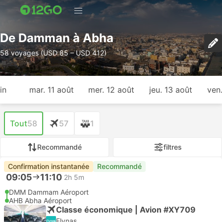
De Damman à Abha
58 voyages (USD 85 – USD 412)
in
mar. 11 août
mer. 12 août
jeu. 13 août
ven
Tout
58
57
1
Recommandé
filtres
Confirmation instantanée
Recommandé
09:05
11:10
2h 5m
DMM Dammam Aéroport
AHB Abha Aéroport
Classe économique | Avion #XY709
Flynas