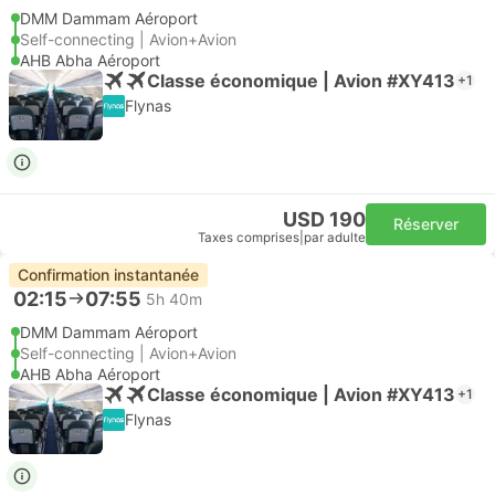
DMM Dammam Aéroport
Self-connecting | Avion+Avion
AHB Abha Aéroport
Classe économique | Avion #XY413
+1
Flynas
USD 190
Réserver
Taxes comprises
|
par adulte
Confirmation instantanée
02:15
07:55
5h 40m
DMM Dammam Aéroport
Self-connecting | Avion+Avion
AHB Abha Aéroport
Classe économique | Avion #XY413
+1
Flynas