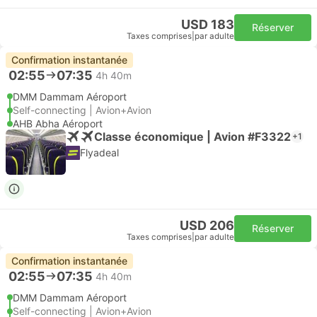
USD 183
Réserver
Taxes comprises
|
par adulte
Confirmation instantanée
02:55
07:35
4h 40m
DMM Dammam Aéroport
Self-connecting | Avion+Avion
AHB Abha Aéroport
Classe économique | Avion #F3322
+1
Flyadeal
USD 206
Réserver
Taxes comprises
|
par adulte
Confirmation instantanée
02:55
07:35
4h 40m
DMM Dammam Aéroport
Self-connecting | Avion+Avion