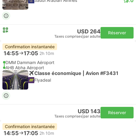
5.0
Saudi Arabian Airlines
USD 264
Réserver
Taxes comprises
|
par adulte
Confirmation instantanée
14:55
17:05
2h 10m
DMM Dammam Aéroport
AHB Abha Aéroport
Classe économique | Avion #F3431
Flyadeal
USD 143
Réserver
Taxes comprises
|
par adulte
Confirmation instantanée
14:55
17:05
2h 10m