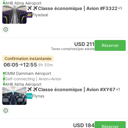
AHB Abha Aéroport
Classe économique | Avion #F3322
+1
Flyadeal
USD 211
Réserver
Taxes comprises
|
par adulte
Confirmation instantanée
06:05
12:55
6h 50m
DMM Dammam Aéroport
Self-connecting | Avion+Avion
AHB Abha Aéroport
Classe économique | Avion #XY67
+1
Flynas
USD 184
Réserver