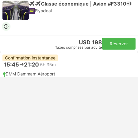
Classe économique | Avion #F3310
+1
Flyadeal
USD 198
Réserver
Taxes comprises
|
par adulte
Confirmation instantanée
15:45
21:20
5h 35m
DMM Dammam Aéroport
Self-connecting | Avion+Avion
AHB Abha Aéroport
Classe économique | Avion #F3310
+1
Flyadeal
USD 202
Réserver
Taxes comprises
|
par adulte