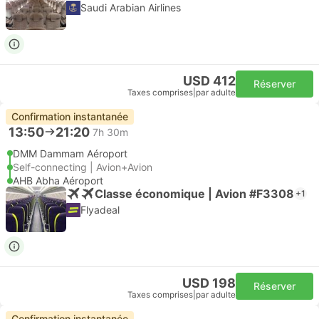
Saudi Arabian Airlines
USD 412
Réserver
Taxes comprises
|
par adulte
Confirmation instantanée
13:50
21:20
7h 30m
DMM Dammam Aéroport
Self-connecting | Avion+Avion
AHB Abha Aéroport
Classe économique | Avion #F3308
+1
Flyadeal
USD 198
Réserver
Taxes comprises
|
par adulte
Confirmation instantanée