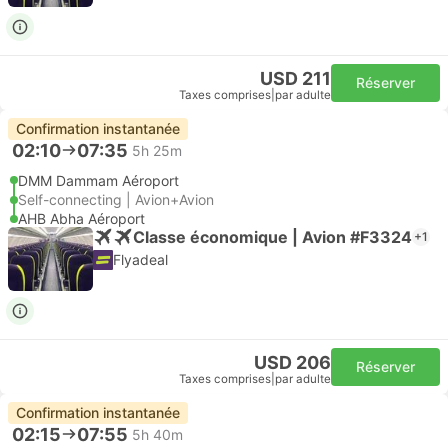
USD 211
Réserver
Taxes comprises
|
par adulte
Confirmation instantanée
02:10
07:35
5h 25m
DMM Dammam Aéroport
Self-connecting | Avion+Avion
AHB Abha Aéroport
Classe économique | Avion #F3324
+1
Flyadeal
USD 206
Réserver
Taxes comprises
|
par adulte
Confirmation instantanée
02:15
07:55
5h 40m