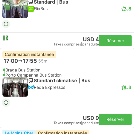
Standard | Bus
3.8
FlixBus
USD 4
Réserver
Taxes comprises
|
par adulte
Confirmation instantanée
17:00
17:55
55m
Braga Bus Station
Porto Campanha Bus Station
Standard climatisé | Bus
4.3
Rede Expressos
USD 9
Réserver
Taxes comprises
|
par adulte
Le Moins Cher
Confirmation instantanée