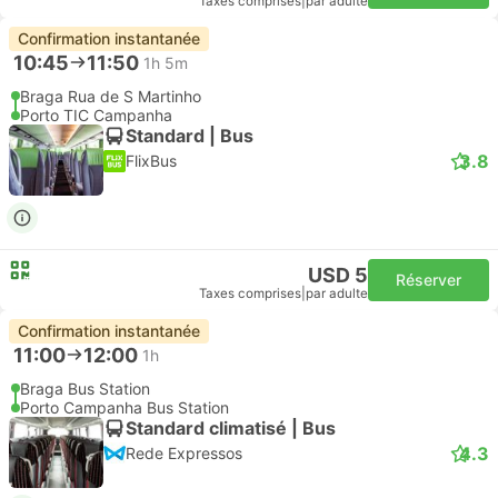
Taxes comprises
|
par adulte
Confirmation instantanée
10:45
11:50
1h 5m
Braga Rua de S Martinho
Porto TIC Campanha
Standard | Bus
3.8
FlixBus
USD 5
Réserver
Taxes comprises
|
par adulte
Confirmation instantanée
11:00
12:00
1h
Braga Bus Station
Porto Campanha Bus Station
Standard climatisé | Bus
4.3
Rede Expressos