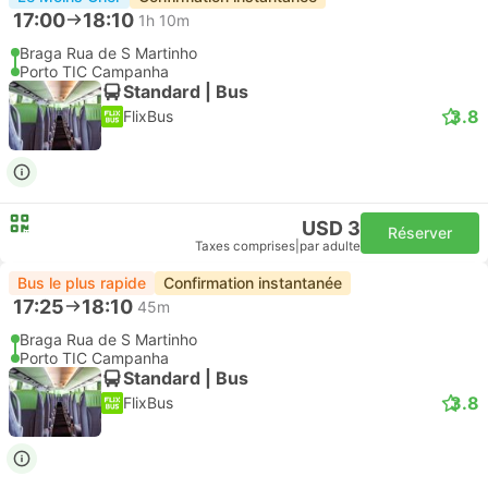
17:00
18:10
1h 10m
Braga Rua de S Martinho
Porto TIC Campanha
Standard | Bus
3.8
FlixBus
USD 3
Réserver
Taxes comprises
|
par adulte
Bus le plus rapide
Confirmation instantanée
17:25
18:10
45m
Braga Rua de S Martinho
Porto TIC Campanha
Standard | Bus
3.8
FlixBus