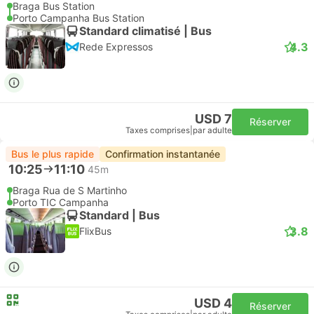
Braga Bus Station
Porto Campanha Bus Station
Standard climatisé | Bus
4.3
Rede Expressos
USD 7
Réserver
Taxes comprises
|
par adulte
Bus le plus rapide
Confirmation instantanée
10:25
11:10
45m
Braga Rua de S Martinho
Porto TIC Campanha
Standard | Bus
3.8
FlixBus
USD 4
Réserver