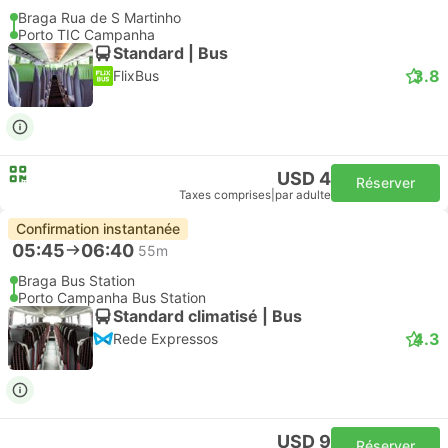
Braga Rua de S Martinho
Porto TIC Campanha
Standard | Bus
3.8
FlixBus
USD 4
Réserver
Taxes comprises
|
par adulte
Confirmation instantanée
05:45
06:40
55m
Braga Bus Station
Porto Campanha Bus Station
Standard climatisé | Bus
4.3
Rede Expressos
USD 9
Réserver