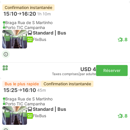
Confirmation instantanée
15:10
16:20
1h 10m
Braga Rua de S Martinho
Porto TIC Campanha
Standard | Bus
3.8
FlixBus
USD 4
Réserver
Taxes comprises
|
par adulte
Bus le plus rapide
Confirmation instantanée
15:25
16:10
45m
Braga Rua de S Martinho
Porto TIC Campanha
Standard | Bus
3.8
FlixBus