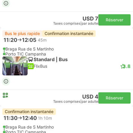
USD 7
Réserver
Taxes comprises
|
par adulte
Bus le plus rapide
Confirmation instantanée
11:20
12:05
45m
Braga Rua de S Martinho
Porto TIC Campanha
Standard | Bus
3.8
FlixBus
USD 4
Réserver
Taxes comprises
|
par adulte
Confirmation instantanée
11:30
12:40
1h 10m
Braga Rua de S Martinho
Porto TIC Campanha