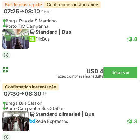
Bus le plus rapide
Confirmation instantanée
07:25
08:10
45m
Braga Rua de S Martinho
Porto TIC Campanha
Standard | Bus
3.8
FlixBus
USD 4
Réserver
Taxes comprises
|
par adulte
Confirmation instantanée
07:30
08:30
1h
Braga Bus Station
Porto Campanha Bus Station
Standard climatisé | Bus
4.3
Rede Expressos