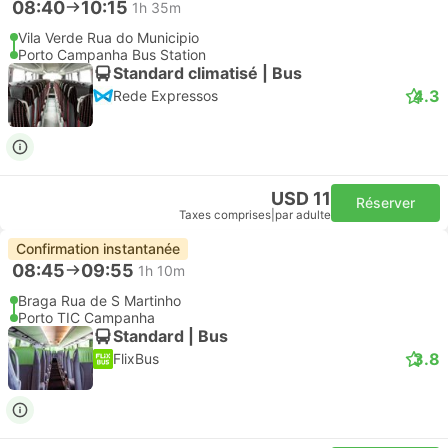
08:40
10:15
1h 35m
Vila Verde Rua do Municipio
Porto Campanha Bus Station
Standard climatisé | Bus
4.3
Rede Expressos
USD 11
Réserver
Taxes comprises
|
par adulte
Confirmation instantanée
08:45
09:55
1h 10m
Braga Rua de S Martinho
Porto TIC Campanha
Standard | Bus
3.8
FlixBus