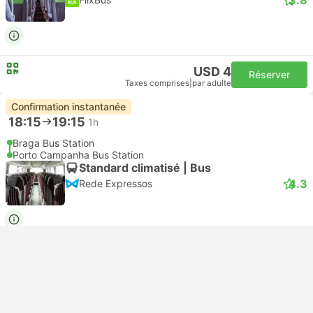
USD 4
Réserver
Taxes comprises
|
par adulte
Confirmation instantanée
18:15
19:15
1h
Braga Bus Station
Porto Campanha Bus Station
Standard climatisé | Bus
4.3
Rede Expressos
USD 7
Réserver
Taxes comprises
|
par adulte
Le Moins Cher
Confirmation instantanée
18:15
19:20
1h 5m