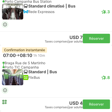
Porto Campanha Bus Station
Standard climatisé | Bus
4.3
Rede Expressos
USD 7
Réserver
Taxes comprises
|
par adulte
Confirmation instantanée
07:00
08:10
1h 10m
Braga Rua de S Martinho
Porto TIC Campanha
Standard | Bus
3.8
FlixBus
USD 4
Réserver
Taxes comprises
|
par adulte