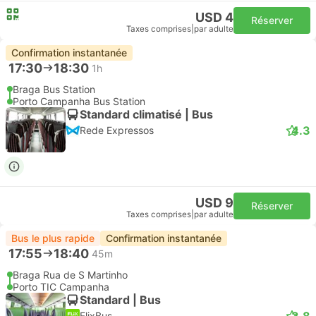
USD 4
Réserver
Taxes comprises
|
par adulte
Confirmation instantanée
17:30
18:30
1h
Braga Bus Station
Porto Campanha Bus Station
Standard climatisé | Bus
4.3
Rede Expressos
USD 9
Réserver
Taxes comprises
|
par adulte
Bus le plus rapide
Confirmation instantanée
17:55
18:40
45m
Braga Rua de S Martinho
Porto TIC Campanha
Standard | Bus
3.8
FlixBus