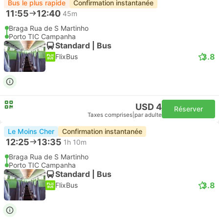
Bus le plus rapide
Confirmation instantanée
11:55
12:40
45m
Braga Rua de S Martinho
Porto TIC Campanha
Standard | Bus
3.8
FlixBus
USD 4
Réserver
Taxes comprises
|
par adulte
Le Moins Cher
Confirmation instantanée
12:25
13:35
1h 10m
Braga Rua de S Martinho
Porto TIC Campanha
Standard | Bus
3.8
FlixBus