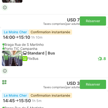
USD 7
Réserver
Taxes comprises
|
par adulte
Le Moins Cher
Confirmation instantanée
14:00
15:10
1h 10m
Braga Rua de S Martinho
Porto TIC Campanha
Standard | Bus
3.8
FlixBus
USD 3
Réserver
Taxes comprises
|
par adulte
Le Moins Cher
Confirmation instantanée
14:45
15:50
1h 5m
Braga Rua de S Martinho