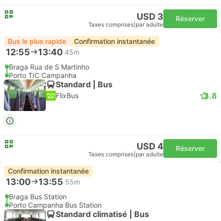
USD 3
Réserver
Taxes comprises
|
par adulte
Bus le plus rapide
Confirmation instantanée
12:55
13:40
45m
Braga Rua de S Martinho
Porto TIC Campanha
Standard | Bus
3.8
FlixBus
USD 4
Réserver
Taxes comprises
|
par adulte
Confirmation instantanée
13:00
13:55
55m
Braga Bus Station
Porto Campanha Bus Station
Standard climatisé | Bus