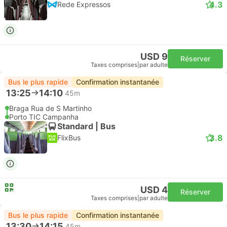
4.3
Rede Expressos
USD 9
Réserver
Taxes comprises
|
par adulte
Bus le plus rapide
Confirmation instantanée
13:25
14:10
45m
Braga Rua de S Martinho
Porto TIC Campanha
Standard | Bus
3.8
FlixBus
USD 4
Réserver
Taxes comprises
|
par adulte
Bus le plus rapide
Confirmation instantanée
13:30
14:15
45m