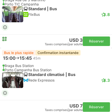
Porto TIC Campanha
Standard | Bus
3.8
FlixBus
USD 3
Réserver
Taxes comprises
|
par adulte
Bus le plus rapide
Confirmation instantanée
15:00
15:45
45m
Braga Bus Station
Porto Campanha Bus Station
Standard climatisé | Bus
4.3
Rede Expressos
USD 7
Réserver
Taxes comprises
|
par adulte