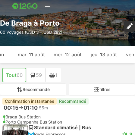
De Braga à Porto
60 voyages (USD 3 – USD 282)
in
mar. 11 août
mer. 12 août
jeu. 13 août
ven
Tout
60
59
1
Recommandé
filtres
Confirmation instantanée
Recommandé
00:15
01:10
55m
Braga Bus Station
Porto Campanha Bus Station
Standard climatisé | Bus
4.3
Rede Expressos