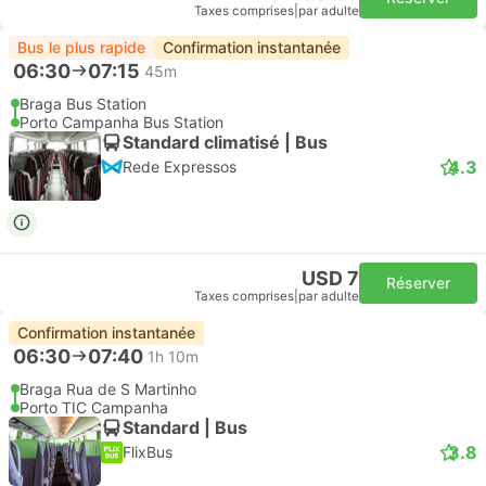
Taxes comprises
|
par adulte
Bus le plus rapide
Confirmation instantanée
06:30
07:15
45m
Braga Bus Station
Porto Campanha Bus Station
Standard climatisé | Bus
4.3
Rede Expressos
USD 7
Réserver
Taxes comprises
|
par adulte
Confirmation instantanée
06:30
07:40
1h 10m
Braga Rua de S Martinho
Porto TIC Campanha
Standard | Bus
3.8
FlixBus