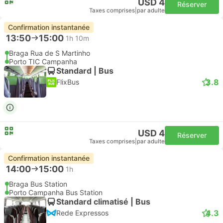
USD 4
Réserver
Taxes comprises
|
par adulte
Confirmation instantanée
13:50
15:00
1h 10m
Braga Rua de S Martinho
Porto TIC Campanha
Standard | Bus
3.8
FlixBus
USD 4
Réserver
Taxes comprises
|
par adulte
Confirmation instantanée
14:00
15:00
1h
Braga Bus Station
Porto Campanha Bus Station
Standard climatisé | Bus
4.3
Rede Expressos