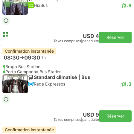
3.8
FlixBus
USD 4
Réserver
Taxes comprises
|
par adulte
Confirmation instantanée
08:30
09:30
1h
Braga Bus Station
Porto Campanha Bus Station
Standard climatisé | Bus
4.3
Rede Expressos
USD 9
Réserver
Taxes comprises
|
par adulte
Confirmation instantanée