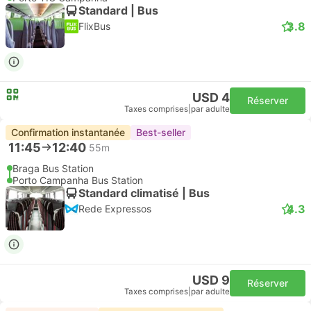
Standard | Bus
3.8
FlixBus
USD 4
Réserver
Taxes comprises
|
par adulte
Confirmation instantanée
Best-seller
11:45
12:40
55m
Braga Bus Station
Porto Campanha Bus Station
Standard climatisé | Bus
4.3
Rede Expressos
USD 9
Réserver
Taxes comprises
|
par adulte