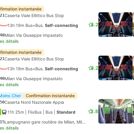
firmation instantanée
21
Caserta Viale Ellittico Bus Stop
4.2
13h 19m Bus+Bus.
Self-connecting
40
Milan Via Giuseppe Impastato
les détails
firmation instantanée
21
Caserta Viale Ellittico Bus Stop
4.2
13h 19m Bus+Bus.
Self-connecting
40
Milan Via Giuseppe Impastato
les détails
Moins Cher
Confirmation instantanée
50
Caserta Nord Nazionale Appia
3.8
11h 25m
| FlixBus
|
Bus
|
Standard
15
Lampugnano gare routière de Milan, Milan
les détails