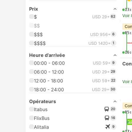
Prix
13:
Voir 
$
USD 29+
62
$$
Con
05:
$$$
USD 956+
6
$$$$
USD 1420+
1
16:
Heure d’arrivée
00:00 - 06:00
USD 59+
9
Con
06:00 - 12:00
USD 29+
29
12:00 - 18:00
USD 59+
22
Voir 
18:00 - 24:00
USD 29+
30
Opérateurs
Con
Itabus
20
05:
FlixBus
16
Alitalia
9
17: