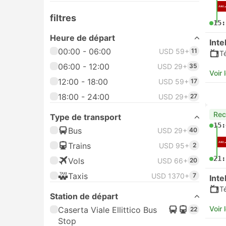
filtres
15:
Heure de départ
Inte
00:00 - 06:00
USD 59+
11
Té
06:00 - 12:00
USD 29+
35
Voir 
12:00 - 18:00
USD 59+
17
18:00 - 24:00
USD 29+
27
Re
Type de transport
15:
Bus
USD 29+
40
Trains
USD 95+
2
21:
Vols
USD 66+
20
Taxis
USD 1370+
7
Inte
Té
Station de départ
Voir 
Caserta Viale Ellittico Bus
22
Stop