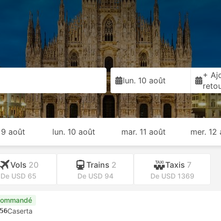
+ Ajo
lun. 10 août
reto
 9 août
lun. 10 août
mar. 11 août
mer. 12
Vols
20
Trains
2
Taxis
7
De USD 65
De USD 94
De USD 1369
commandé
56
Caserta