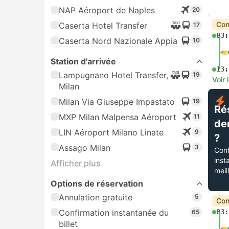
NAP Aéroport de Naples
20
Con
Caserta Hotel Transfer
17
03:
Caserta Nord Nazionale Appia
10
Station d'arrivée
13:
Lampugnano Hotel Transfer,
19
Voir 
Milan
Milan Via Giuseppe Impastato
19
Ré
MXP Milan Malpensa Aéroport
11
de
LIN Aéroport Milano Linate
9
?
Assago Milan
3
Conf
inst
Afficher plus
meil
Options de réservation
Annulation gratuite
5
Con
Confirmation instantanée du
03:
65
billet