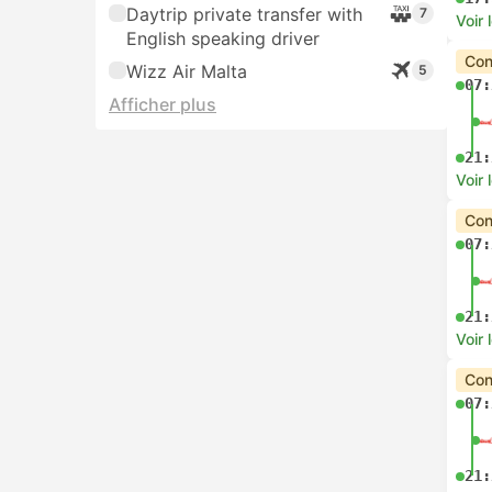
Daytrip private transfer with
7
Voir 
English speaking driver
Con
Wizz Air Malta
5
07:
Afficher plus
21:
Voir 
Con
07:
21:
Voir 
Con
07:
21: