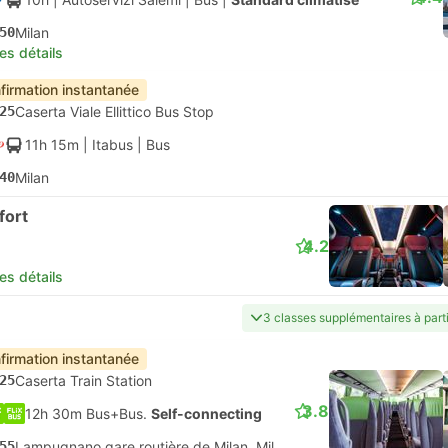
50
Milan
les détails
firmation instantanée
25
Caserta Viale Ellittico Bus Stop
11h 15m
| Itabus
|
Bus
40
Milan
fort
4.2
les détails
3 classes supplémentaires à part
firmation instantanée
25
Caserta Train Station
3.8
12h 30m Bus+Bus.
Self-connecting
55
Lampugnano gare routière de Milan, Milan