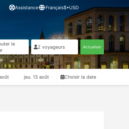
Assistance
Français
$•USD
uter le
2 voyageurs
Actualiser
ur
 août
jeu. 13 août
Choisir la date