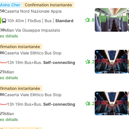
Moins Cher
Confirmation instantanée
50
Caserta Nord Nazionale Appia
3.8
10h 40m
| FlixBus
|
Bus
|
Standard
30
Milan Via Giuseppe Impastato
les détails
firmation instantanée
06
Caserta Viale Ellittico Bus Stop
4.2
13h 19m Bus+Bus.
Self-connecting
25
Milan
les détails
firmation instantanée
06
Caserta Viale Ellittico Bus Stop
4.2
13h 19m Bus+Bus.
Self-connecting
25
Milan
les détails