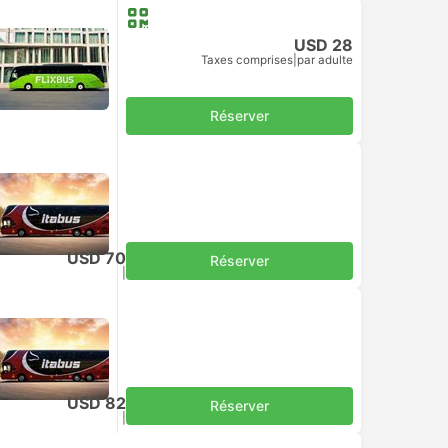
USD 28
Taxes comprises
|
par adulte
Réserver
USD 70
Réserver
Taxes comprises
|
par adulte
USD 82
Réserver
Taxes comprises
|
par adulte