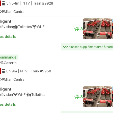
5h 54m
| NTV
|
Train #9928
50
Milan Central
lligent
lévision
Toilettes
Wi-Fi
4.3
les détails
2 classes supplémentaires à part
commandé
41
Caserta
6h 9m
| NTV
|
Train #9958
50
Milan Central
lligent
lévision
Wi-Fi
Toilettes
4.3
les détails