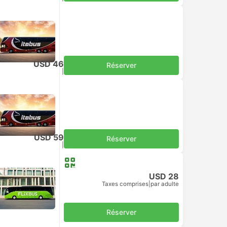
USD 46
Réserver
Taxes comprises
|
par adulte
USD 59
Réserver
Taxes comprises
|
par adulte
USD 28
Taxes comprises
|
par adulte
Réserver