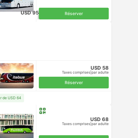
USD 95
Réserver
Taxes comprises
|
par adulte
USD 58
Taxes comprises
|
par adulte
Réserver
ir de USD 64
USD 68
Taxes comprises
|
par adulte