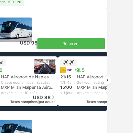
ir de USD 120
USD 95
Réserver
Taxes comprises
|
par adulte
on
+1
+1
.0
4.5
NAP Aéroport de Naples
21:15
NAP Aéroport de Naples
Classe économique | EasyJet
17h 45m
Self-connecting
MXP Milan Malpensa Aéroport
15:00
MXP Milan Malpensa Aéroport
Arrivée le lun. 10 août
+ 1 jour
Arrivée le mar. 11 août
USD 88
USD 222
Taxes comprises
|
par adulte
Taxes comprises
|
par adulte