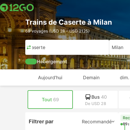
Trains de Caserte à Milan
69 voyages (USD 28 – USD 2125)
Caserte
Milan
Hébergement
Aujourd’hui
Demain
dim.
Bus
40
Tout
69
De USD 28
Re
Filtrer par
Recommandé
09: