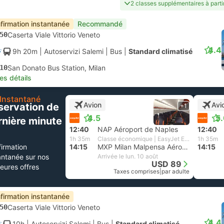
2 classes supplémentaires à part
firmation instantanée
Recommandé
50
Caserta Viale Vittorio Veneto
4.4
9h 20m
| Autoservizi Salemi
|
Bus
|
Standard climatisé
10
San Donato Bus Station, Milan
les détails
Instantané
Avion
Avi
servation de
+1
4.5
5
rnière minute
12:40
NAP Aéroport de Naples
12:40
1h 35m
Classe économique | EasyJet Europe
1h 35m
irmation
14:15
MXP Milan Malpensa Aéroport
14:15
antanée sur nos
Arrivée le lun. 10 août
USD 89
leures offres
Taxes comprises
|
par adulte
firmation instantanée
50
Caserta Viale Vittorio Veneto
4.4
10h
| Autoservizi Salemi
|
Bus
|
Standard climatisé