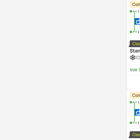
Con
--:
--:
Cla
Sta
Cl
Voir 
Con
--:
--:
Cla