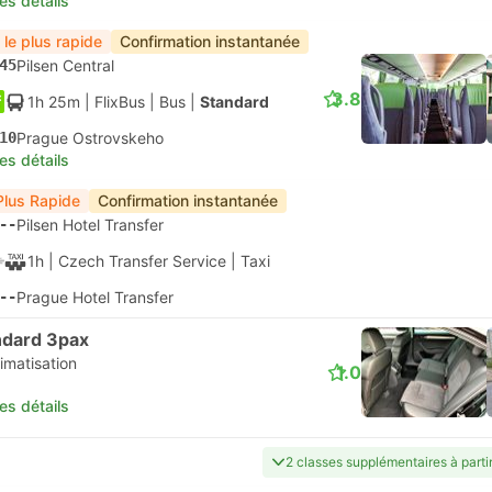
les détails
 le plus rapide
Confirmation instantanée
45
Pilsen Central
3.8
1h 25m
| FlixBus
|
Bus
|
Standard
10
Prague Ostrovskeho
les détails
Plus Rapide
Confirmation instantanée
--
Pilsen Hotel Transfer
1h
| Czech Transfer Service
|
Taxi
--
Prague Hotel Transfer
ndard 3pax
imatisation
1.0
les détails
2 classes supplémentaires à part