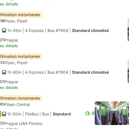
les détails
firmation instantanée
30
Plzen, Plzeň
1h 45m
| A Express
|
Bus #7604
|
Standard climatisé
15
Prague
les détails
firmation instantanée
35
Plzen, Plzeň
1h 40m
| A Express
|
Bus #7604
|
Standard climatisé
15
Prague
les détails
firmation instantanée
45
Pilsen Central
3.8
1h 50m
| FlixBus
|
Bus
|
Standard
35
Prague UAN Florenc