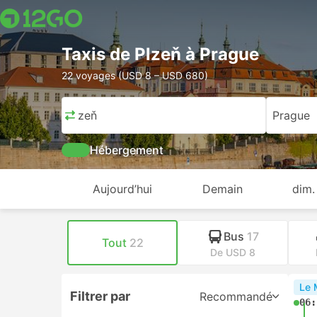
Taxis de Plzeň à Prague
22 voyages (USD 8 – USD 680)
Plzeň
Prague
Hébergement
Aujourd’hui
Demain
dim.
Bus
17
Tout
22
De USD 8
Le 
Filtrer par
Recommandé
06: