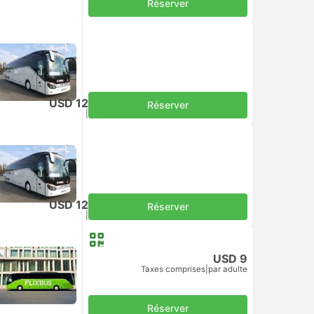
Réserver
USD 12
Réserver
Taxes comprises
|
par adulte
USD 12
Réserver
Taxes comprises
|
par adulte
USD 9
Taxes comprises
|
par adulte
Réserver