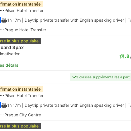
firmation instantanée
--
Pilsen Hotel Transfer
1h 17m
| Daytrip private transfer with English speaking driver
|
T
--
Prague Hotel Transfer
sse la plus populaire
ndard 3pax
imatisation
4.8
les détails
3 classes supplémentaires à part
firmation instantanée
--
Pilsen Hotel Transfer
1h 17m
| Daytrip private transfer with English speaking driver
|
T
--
Prague City Centre
sse la plus populaire