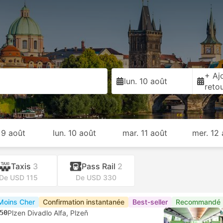
+ Ajo
lun. 10 août
reto
 9 août
lun. 10 août
mar. 11 août
mer. 12
Taxis
3
Pass Rail
2
De USD 115
De USD 330
Moins Cher
Confirmation instantanée
Best-seller
Recommandé
50
Plzen Divadlo Alfa, Plzeň