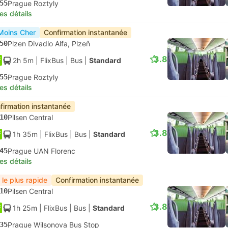
55
Prague Roztyly
les détails
Moins Cher
Confirmation instantanée
50
Plzen Divadlo Alfa, Plzeň
3.8
2h 5m
| FlixBus
|
Bus
|
Standard
55
Prague Roztyly
les détails
firmation instantanée
10
Pilsen Central
3.8
1h 35m
| FlixBus
|
Bus
|
Standard
45
Prague UAN Florenc
les détails
 le plus rapide
Confirmation instantanée
10
Pilsen Central
3.8
1h 25m
| FlixBus
|
Bus
|
Standard
35
Prague Wilsonova Bus Stop