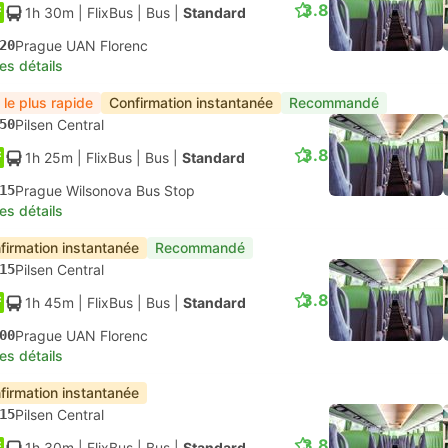
3.8
1h 30m
| FlixBus
|
Bus
|
Standard
20
Prague UAN Florenc
les détails
 le plus rapide
Confirmation instantanée
Recommandé
50
Pilsen Central
3.8
1h 25m
| FlixBus
|
Bus
|
Standard
15
Prague Wilsonova Bus Stop
les détails
firmation instantanée
Recommandé
15
Pilsen Central
3.8
1h 45m
| FlixBus
|
Bus
|
Standard
00
Prague UAN Florenc
les détails
firmation instantanée
15
Pilsen Central
3.8
1h 30m
| FlixBus
|
Bus
|
Standard