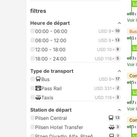
filtres
08:
Voir 
Heure de départ
00:00 - 06:00
USD 9+
10
Bus
01:
06:00 - 12:00
USD 9+
13
12:00 - 18:00
USD 10+
9
18:00 - 24:00
03:
USD 116+
5
Voir 
Type de transport
Con
Bus
USD 9+
17
05:
Pass Rail
USD 331+
2
Taxis
USD 116+
3
07:
Voir 
Station de départ
Pilsen Central
13
Con
Pilsen Hotel Transfer
05:
3
Plzen Divadlo Alfa, Plzeň
2