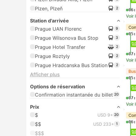
Plzen, Plzeň
2
06:
Voir 
Station d'arrivée
Con
Prague UAN Florenc
9
05:
Prague Wilsonova Bus Stop
3
Prague Hotel Transfer
2
07:
Prague Roztyly
2
Voir 
Prague Hradcanska Bus Station
2
Bus
Afficher plus
05:
Options de réservation
Confirmation instantanée du billet
20
07:
Voir 
Prix
$
USD 9+
20
Con
06:
$$
USD 233+
1
$$$