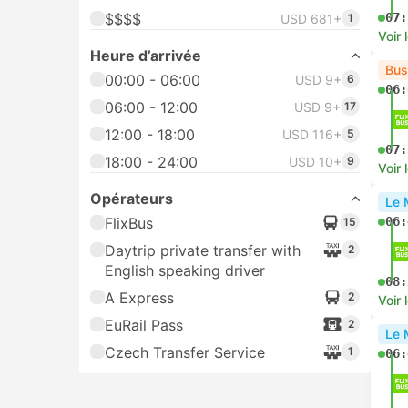
$$$$
07:
USD 681+
1
Voir 
Heure d’arrivée
Bus
00:00 - 06:00
USD 9+
6
06:
06:00 - 12:00
USD 9+
17
12:00 - 18:00
USD 116+
5
07:
18:00 - 24:00
USD 10+
9
Voir 
Opérateurs
Le 
FlixBus
06:
15
Daytrip private transfer with
2
English speaking driver
08:
A Express
2
Voir 
EuRail Pass
2
Le 
Czech Transfer Service
1
06: