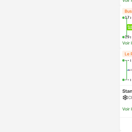
Voir 
Bus
17:
19:
Voir 
Le 
--:
--:
Sta
Cl
Voir 