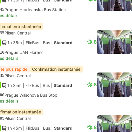
45
Prague Hradcanska Bus Station
les détails
firmation instantanée
35
Pilsen Central
3.8
1h 35m
| FlixBus
|
Bus
|
Standard
10
Prague UAN Florenc
les détails
 le plus rapide
Confirmation instantanée
35
Pilsen Central
3.8
1h 25m
| FlixBus
|
Bus
|
Standard
00
Prague Wilsonova Bus Stop
les détails
firmation instantanée
05
Pilsen Central
3.8
1h 45m
| FlixBus
|
Bus
|
Standard