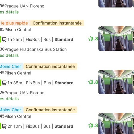
50
Prague UAN Florenc
les détails
 le plus rapide
Confirmation instantanée
05
Pilsen Central
3.8
1h 25m
| FlixBus
|
Bus
|
Standard
30
Prague Hradcanska Bus Station
les détails
Moins Cher
Confirmation instantanée
45
Pilsen Central
3.8
1h 35m
| FlixBus
|
Bus
|
Standard
20
Prague UAN Florenc
les détails
Moins Cher
Confirmation instantanée
45
Pilsen Central
3.8
2h 10m
| FlixBus
|
Bus
|
Standard