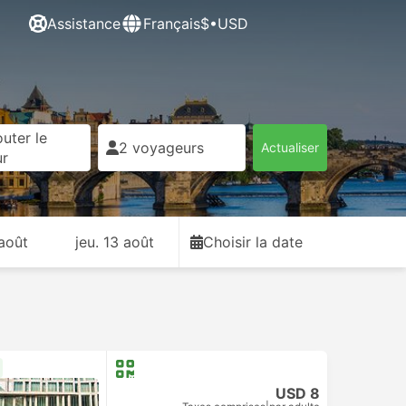
Assistance
Français
$•USD
uter le
2 voyageurs
Actualiser
ur
 août
jeu. 13 août
Choisir la date
USD 8