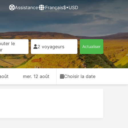
Assistance
Français
$•USD
uter le
2 voyageurs
Actualiser
ur
août
mer. 12 août
Choisir la date