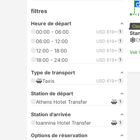
filtres
--:
Heure de départ
Cla
00:00 - 06:00
USD 619+
1
Sta
Cl
06:00 - 12:00
USD 619+
1
12:00 - 18:00
USD 619+
1
Voir 
18:00 - 24:00
USD 619+
1
Type de transport
Taxis
USD 619+
1
Station de départ
Athens Hotel Transfer
1
Station d'arrivée
Ioannina Hotel Transfer
1
Options de réservation