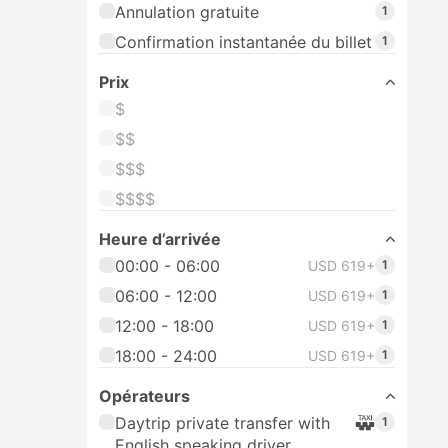
Annulation gratuite
1
Confirmation instantanée du billet
1
Prix
$
$$
$$$
$$$$
Heure d’arrivée
00:00 - 06:00
USD 619+
1
06:00 - 12:00
USD 619+
1
12:00 - 18:00
USD 619+
1
18:00 - 24:00
USD 619+
1
Opérateurs
Daytrip private transfer with
1
English speaking driver