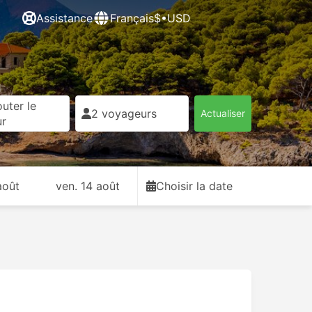
Assistance
Français
$•USD
uter le
2 voyageurs
Actualiser
ur
août
ven. 14 août
Choisir la date