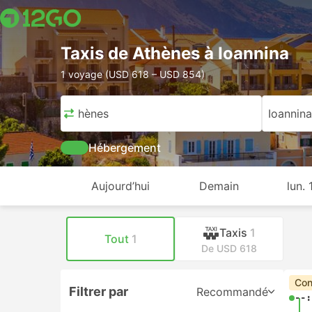
Taxis de Athènes à Ioannina
1 voyage (USD 618 – USD 854)
Athènes
Ioannina
Hébergement
Aujourd’hui
Demain
lun.
Taxis
1
Tout
1
De USD 618
Con
Filtrer par
Recommandé
--: