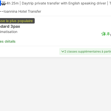
4h 25m
| Daytrip private transfer with English speaking driver
|
T
--
Ioannina Hotel Transfer
sse la plus populaire
ndard 3pax
imatisation
4.8
les détails
2 classes supplémentaires à part