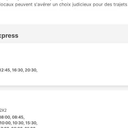
locaux peuvent s'avérer un choix judicieux pour des trajets
est probablement pas le bon choix. Étudiez les horaires
ns longue-distance sont desservies par des bus de nuit, et
des couchettes pour ces trajets. Réservez votre billet de
des autres voyageurs vous aideront à choisir le meilleur
Express
 plus Populaires
y Express incluent les villes suivantes :
12:45, 16:30, 20:30,
mpur
 2X2
08:00, 08:45,
10:00, 10:30, 15:30,