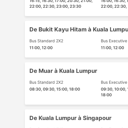
16:15, 16:30, 17:00, 20:30, 21:00,
16:00, 16:30, 
Tangkak
22:00, 22:30, 23:00, 23:30
22:00, 22:30,
Bukit Kayu Hitam
Shah Alam
Amanjaya Ipoh
De Bukit Kayu Hitam à Kuala Lumpu
Masai
Jitra
Bus Standard 2X2
Bus Executive
Kangar
11:00, 12:00
11:00, 12:00
Putrajaya Central
Sungai Petani
Taman Ungku Tun Aminah
De Muar à Kuala Lumpur
Muar
Bus Standard 2X2
Bus Executive
Alor Setar
08:30, 09:30, 15:00, 18:00
09:30, 10:00, 
Kuala Perlis
18:00
Dannok
Klang Station De Bus
CTC Changlun
De Kuala Lumpur à Singapour
Les Meilleures Destinations City