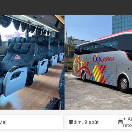
+ Aj
Mai
dim. 9 août
reto