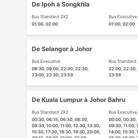
Ipoh - Bukit Kayu Hitam
De Ipoh à Songkhla
Kuala Lumpur - Ipoh
Bus Standard 2X2
Bus Executive
Ipoh - Alor Setar
01:00, 02:00
01:00, 02:00
Selangor - Johor
Changloon - Ipoh
Ipoh - Changloon
De Selangor à Johor
Kuala Lumpur - Songkhla
Kedah - Ipoh
Bus Executive
Bus Standard
Changloon - Kuala Lumpur
08:30, 09:00, 22:00, 22:30,
22:00, 22:30,
23:00, 23:30, 23:59
23:59
Kuala Lumpur - Pasir Gudang
Bukit Kayu Hitam - Ipoh
Classes de Bus et Prix des Billet
De Kuala Lumpur à Johor Bahru
L'un des aspects les plus intéressants des vo
Bus Standard 2X2
Bus Executive
voyage sur mesure, en l'adaptant à vos besoin
00:30, 06:15, 06:30, 08:30,
00:00, 00:30,
classes et types de bus répondent aux besoin
09:30, 10:00, 11:00, 12:30, 13:30,
09:30, 11:00, 
moins chers sont normalement proposés par de
15:30, 17:30, 18:30, 19:30, 20:00,
14:00, 15:30, 
express ou ordinaires. Ils constituent un bon 
20:15, 20:30, 21:00, 22:00,
18:30, 19:30, 