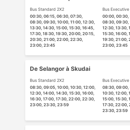
Kuala Lumpur - Bukit Kayu Hitam
Bus Standard 2X2
Bus Executive
Muar - Johor Bahru
00:30, 06:15, 06:30, 07:30,
00:00, 00:30,
Johor Bahru - Muar
08:30, 09:30, 10:00, 11:00, 12:30,
08:30, 09:30, 
Kuala Lumpur - Changloon
13:30, 14:30, 15:00, 15:30, 16:45,
12:30, 13:30, 
17:30, 18:30, 19:30, 20:00, 20:15,
15:30, 16:00, 
Selangor - Skudai
20:30, 21:00, 22:00, 22:30,
19:30, 21:00, 
Johor Bahru - Tangkak
23:00, 23:45
23:00, 23:45
Muar - Kuala Lumpur
Kedah - Kuala Lumpur
Pasir Gudang - Kuala Lumpur
De Selangor à Skudai
Tangkak - Kuala Lumpur
Songkhla - Ipoh
Bus Standard 2X2
Bus Executive
08:30, 09:05, 10:00, 10:30, 12:00,
08:30, 09:00, 
Kuala Lumpur - Alor Setar
12:30, 14:00, 14:30, 15:30, 16:00,
10:30, 12:00, 
Tangkak - Johor Bahru
16:30, 17:00, 17:30, 22:00, 22:30,
15:00, 15:30, 
Songkhla - Kuala Lumpur
23:00, 23:30, 23:59
17:30, 22:00, 
Ipoh - Songkhla
23:30, 23:59
Johor - Kuala Lumpur
Johor Bahru - Johor