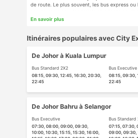
de route. Le plus souvent, les bus express ou 
courts, mais pour les trajets plus longs ce n’
avant de partir, car de nombreuses destinatio
En savoir plus
certains proposent des sièges plus larges ou 
bus en ligne auprès de City Express. Les avis 
Itinéraires populaires avec City 
billet et la meilleure classe de bus.
Gares Routières City Express les
De Johor à Kuala Lumpur
Les principales destinations desservies par Cit
Bus Standard 2X2
Bus Executive
08:15, 09:30, 12:45, 16:30, 20:30,
08:15, 09:30, 
Terminal Bersepadu Selatan de Kuala Lu
22:45
22:45
Larkin Bus Terminal
Berjaya Times Square
Melaka Sentral
De Johor Bahru à Selangor
Pasir Gudang
Gare de Hat Yai
Bus Executive
Bus Standard
Hentian Duta
07:30, 08:00, 09:00, 09:30,
07:15, 07:30, 
10:00, 10:30, 15:15, 15:30, 16:00,
Changloon
09:00, 09:30, 