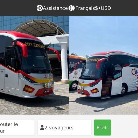
Assistance
Français
$•USD
outer le
2 voyageurs
Billets
ur