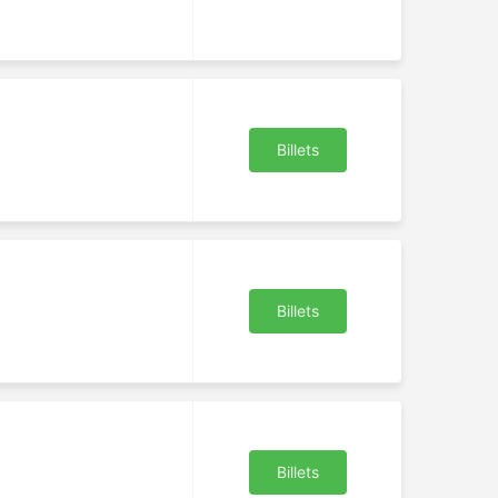
Billets
Billets
il
re
Billets
as