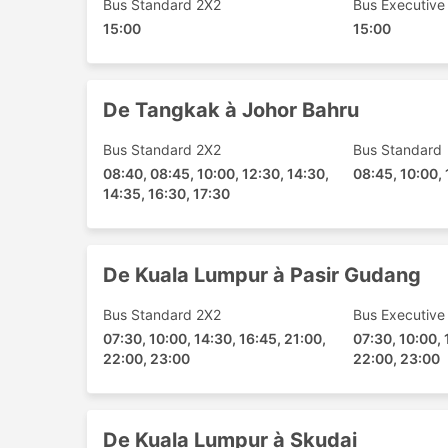
Bus Standard 2X2
Bus Executive
15:00
15:00
Les bus de City Express circulent sur de nombre
Kuala Lumpur - Hat Yai
Hat Yai - Kuala Lumpur
De Tangkak à Johor Bahru
Johor Bahru - Kuala Lumpur
Bus Standard 2X2
Bus Standard
Kuala Lumpur - Johor Bahru
08:40, 08:45, 10:00, 12:30, 14:30,
08:45, 10:00, 
Malacca - Selangor
14:35, 16:30, 17:30
Selangor - Malacca
Kuala Lumpur - Johor
Ipoh - Hat Yai
De Kuala Lumpur à Pasir Gudang
Kuala Lumpur - Singapour
Kuala Lumpur - Skudai
Bus Standard 2X2
Bus Executive
Johor Bahru - Selangor
07:30, 10:00, 14:30, 16:45, 21:00,
07:30, 10:00, 
22:00, 23:00
22:00, 23:00
Selangor - Johor Bahru
Bukit Kayu Hitam - Kuala Lumpur
Hat Yai - Ipoh
De Kuala Lumpur à Skudai
Kuala Lumpur - Muar