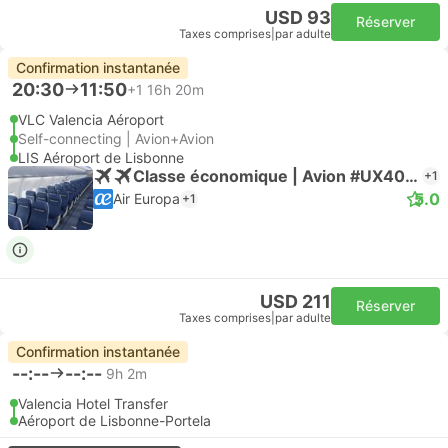
USD 93
Réserver
Taxes comprises
|
par adulte
Confirmation instantanée
20:30
11:50
+1
16h 20m
VLC Valencia Aéroport
Self-connecting | Avion+Avion
LIS Aéroport de Lisbonne
Classe économique | Avion #UX4060
+1
5.0
Air Europa
+1
USD 211
Réserver
Taxes comprises
|
par adulte
Confirmation instantanée
--:--
--:--
9h 2m
Valencia Hotel Transfer
Aéroport de Lisbonne-Portela