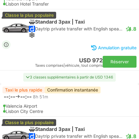
Lisbon Hotel Transfer
Classe la plus populaire
Standard 3pax | Taxi
4.8
Daytrip private transfer with English speaking driver
Annulation gratuite
USD 972
Réserver
Taxes comprises
|
véhicule, tout compris
3 classes supplémentaires à partir de USD 1346
Taxi le plus rapide
Confirmation instantanée
--:--
--:--
8h 51m
Valencia Airport
Lisbon City Centre
Classe la plus populaire
Standard 3pax | Taxi
4.8
Daytrip private transfer with English speaking driver