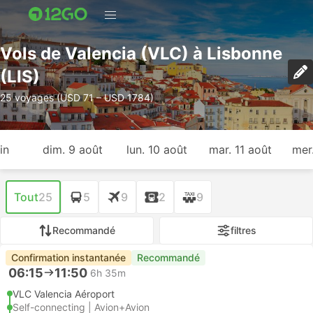
Vols de Valencia (VLC) à Lisbonne
(LIS)
25 voyages (USD 71 – USD 1784)
in
dim. 9 août
lun. 10 août
mar. 11 août
mer
Tout
25
5
9
2
9
Recommandé
filtres
Confirmation instantanée
Recommandé
06:15
11:50
6h 35m
VLC Valencia Aéroport
Self-connecting | Avion+Avion