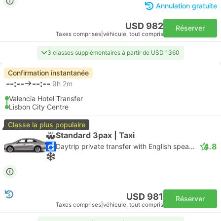
Annulation gratuite
USD 982
Réserver
Taxes comprises
|
véhicule, tout compris
3 classes supplémentaires à partir de USD 1360
Confirmation instantanée
--:--
--:--
9h 2m
Valencia Hotel Transfer
Lisbon City Centre
Classe la plus populaire
Standard 3pax | Taxi
4.8
Daytrip private transfer with English speaking driver
USD 981
Réserver
Taxes comprises
|
véhicule, tout compris