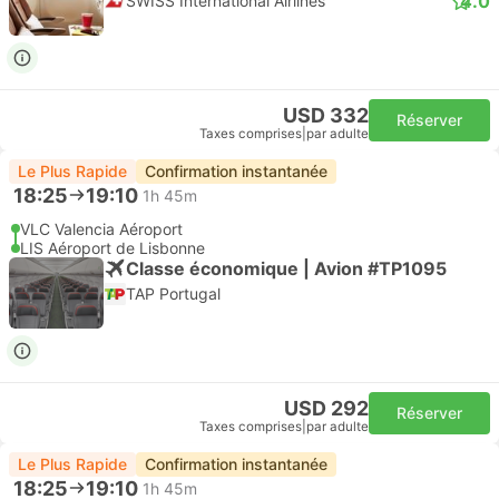
4.0
SWISS International Airlines
USD 332
Réserver
Taxes comprises
|
par adulte
Le Plus Rapide
Confirmation instantanée
18:25
19:10
1h 45m
VLC Valencia Aéroport
LIS Aéroport de Lisbonne
Classe économique | Avion #TP1095
TAP Portugal
USD 292
Réserver
Taxes comprises
|
par adulte
Le Plus Rapide
Confirmation instantanée
18:25
19:10
1h 45m