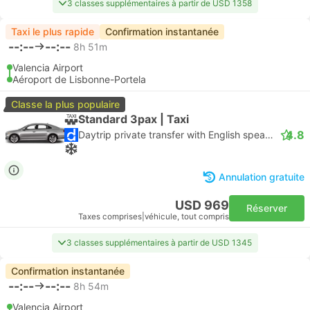
3 classes supplémentaires à partir de USD 1358
Taxi le plus rapide
Confirmation instantanée
--:--
--:--
8h 51m
Valencia Airport
Aéroport de Lisbonne-Portela
Classe la plus populaire
Standard 3pax | Taxi
4.8
Daytrip private transfer with English speaking driver
Annulation gratuite
USD 969
Réserver
Taxes comprises
|
véhicule, tout compris
3 classes supplémentaires à partir de USD 1345
Confirmation instantanée
--:--
--:--
8h 54m
Valencia Airport