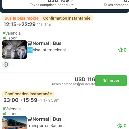
USD 169
U
Taxes comprises
|
par adulte
Taxes comprise
Bus le plus rapide
Confirmation instantanée
12:15
22:29
11h 14m
Valencia
Lisbon
Normal | Bus
1.0
Alsa Internacional
USD 116
Réserver
Taxes comprises
|
par adulte
Confirmation instantanée
23:00
15:59
+1
17h 59m
Valencia
Lisbon
Normal | Bus
4.0
Transportes Bacoma