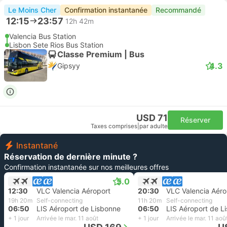
Le Moins Cher
Confirmation instantanée
Recommandé
12:15
23:57
12h 42m
Valencia Bus Station
Lisbon Sete Rios Bus Station
Classe Premium | Bus
4.3
Gipsyy
USD 71
Réserver
Taxes comprises
|
par adulte
Instantané
Réservation de dernière minute ?
Confirmation instantanée sur nos meilleures offres
5.0
12:30
VLC Valencia Aéroport
20:30
VLC Valencia Aéro
19h 20m
Self-connecting
11h 20m
Self-connecting
06:50
LIS Aéroport de Lisbonne
06:50
LIS Aéroport de L
+ 1 jour
Arrivée le mar. 11 août
+ 1 jour
Arrivée le mar. 11 aoû