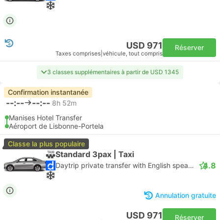
USD 971
Réserver
Taxes comprises
|
véhicule, tout compris
3 classes supplémentaires à partir de USD 1345
Confirmation instantanée
--:--
--:--
8h 52m
Manises Hotel Transfer
Aéroport de Lisbonne-Portela
Classe la plus populaire
Standard 3pax | Taxi
4.8
Daytrip private transfer with English speaking driver
Annulation gratuite
USD 971
Réserver