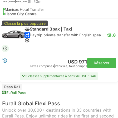
--:--
--:--
8h 53m
Manises Hotel Transfer
Lisbon City Centre
Classe la plus populaire
Standard 3pax | Taxi
4.8
Daytrip private transfer with English speaking driver
USD 971
Réserver
Taxes comprises
|
véhicule, tout compris
3 classes supplémentaires à partir de USD 1346
Pass Rail
EuRail Pass
Eurail Global Flexi Pass
Unlock over 30,000+ destinations in 33 countries with
Eurail Pass. Enjoy unlimited rides in the first and second