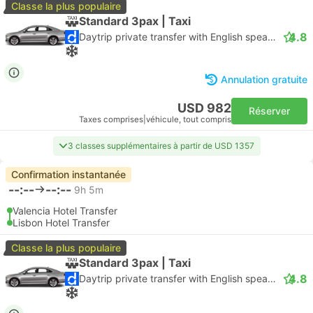
Classe la plus populaire
Standard 3pax | Taxi
4.8
Daytrip private transfer with English speaking driver
Annulation gratuite
USD 982
Réserver
Taxes comprises
|
véhicule, tout compris
3 classes supplémentaires à partir de USD 1357
Confirmation instantanée
--:--
--:--
9h 5m
Valencia Hotel Transfer
Lisbon Hotel Transfer
Classe la plus populaire
Standard 3pax | Taxi
4.8
Daytrip private transfer with English speaking driver