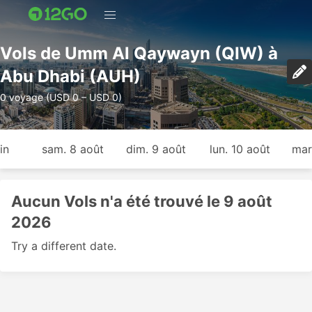
Vols de Umm Al Qaywayn (QIW) à
Abu Dhabi (AUH)
0 voyage (USD 0 – USD 0)
in
sam. 8 août
dim. 9 août
lun. 10 août
mar
Aucun Vols n'a été trouvé le 9 août
2026
Try a different date.