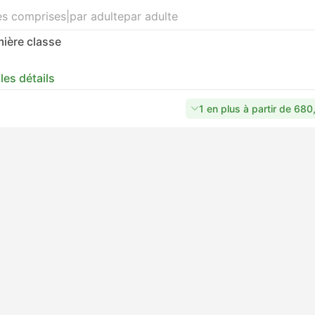
es comprises
|
par adulte
par adulte
ière classe
 les détails
1 en plus à partir de 68