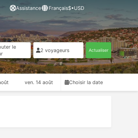
Assistance
Français
$•USD
uter le
2 voyageurs
Actualiser
ur
août
ven. 14 août
Choisir la date