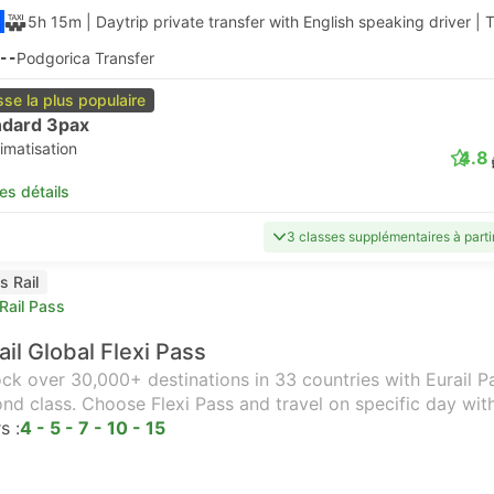
5h 15m
| Daytrip private transfer with English speaking driver
|
T
--
Podgorica Transfer
sse la plus populaire
ndard 3pax
imatisation
4.8
les détails
3 classes supplémentaires à part
s Rail
Rail Pass
ail Global Flexi Pass
ck over 30,000+ destinations in 33 countries with Eurail Pas
nd class. Choose Flexi Pass and travel on specific day wit
s :
4 - 5 - 7 - 10 - 15