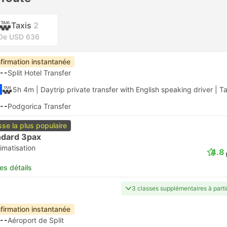
Taxis
2
De USD 636
firmation instantanée
--
Split Hotel Transfer
5h 4m
| Daytrip private transfer with English speaking driver
|
Ta
--
Podgorica Transfer
sse la plus populaire
ndard 3pax
imatisation
4.8
les détails
3 classes supplémentaires à part
firmation instantanée
--
Aéroport de Split