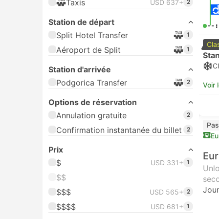
Taxis
USD 637+
2
Station de départ
--:
Split Hotel Transfer
1
Cla
Aéroport de Split
1
Sta
Cl
Station d'arrivée
Podgorica Transfer
2
Voir 
Options de réservation
Annulation gratuite
2
Pas
Confirmation instantanée du billet
2
Eu
Prix
Eur
$
USD 331+
1
Unlo
$$
seco
Jour
$$$
USD 565+
2
$$$$
USD 681+
1