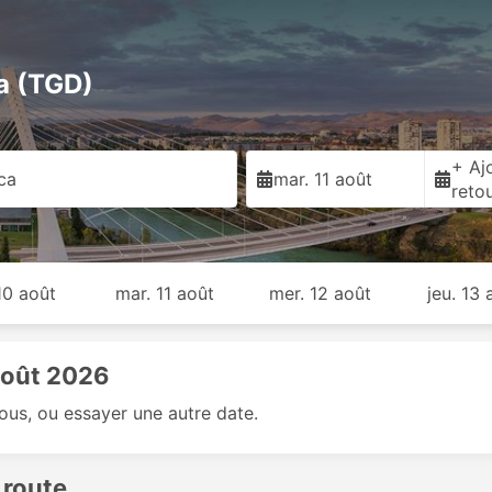
ca (TGD)
+ Ajo
ca
mar. 11 août
reto
 10 août
mar. 11 août
mer. 12 août
jeu. 13 
 août 2026
sous, ou essayer une autre date.
 route