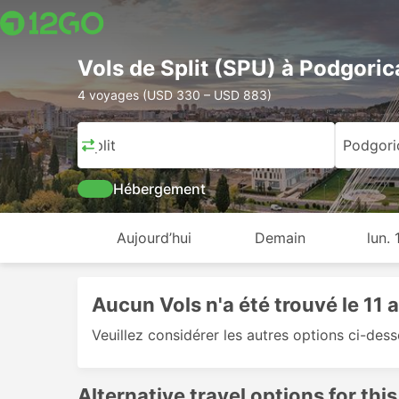
Vols de Split (SPU) à Podgori
4 voyages (USD 330 – USD 883)
Split
Podgori
Hébergement
Aujourd’hui
Demain
lun.
Aucun Vols n'a été trouvé le 11
Veuillez considérer les autres options ci-des
Alternative travel options for this