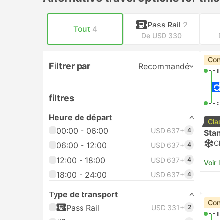
Pass Rail
2
Tout
4
De USD 330
Con
Filtrer par
Recommandé
--:
filtres
--:
Heure de départ
Cla
00:00 - 06:00
USD 637+
4
Sta
Cl
06:00 - 12:00
USD 637+
4
12:00 - 18:00
USD 637+
4
Voir 
18:00 - 24:00
USD 637+
4
Type de transport
Con
Pass Rail
USD 331+
2
--: