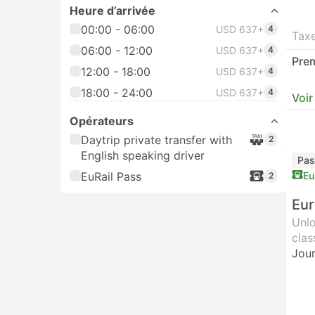
Heure d’arrivée
00:00 - 06:00
USD 637+
4
Tax
06:00 - 12:00
USD 637+
4
Prem
12:00 - 18:00
USD 637+
4
18:00 - 24:00
USD 637+
4
Voir
Opérateurs
Daytrip private transfer with
2
English speaking driver
Pas
EuRail Pass
Eu
2
Eur
Unlo
clas
Jour