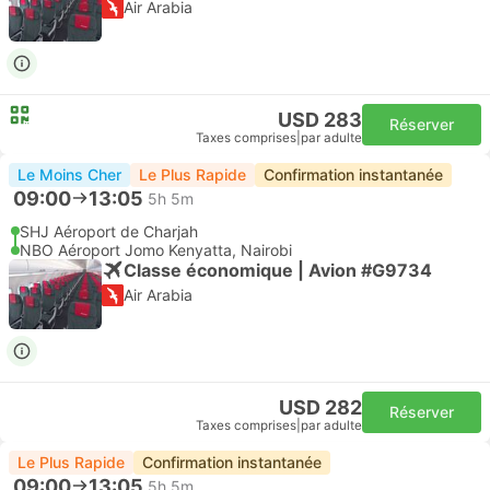
Air Arabia
USD 283
Réserver
Taxes comprises
|
par adulte
Le Moins Cher
Le Plus Rapide
Confirmation instantanée
09:00
13:05
5h 5m
SHJ Aéroport de Charjah
NBO Aéroport Jomo Kenyatta, Nairobi
Classe économique | Avion #G9734
Air Arabia
USD 282
Réserver
Taxes comprises
|
par adulte
Le Plus Rapide
Confirmation instantanée
09:00
13:05
5h 5m