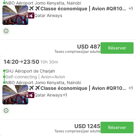
NBO Aéroport Jomo Kenyatta, Nairobi
Classe économique | Avion #QR1063
+1
Qatar Airways
USD 487
Réserver
Taxes comprises
|
par adulte
14:20
23:50
10h 30m
SHJ Aéroport de Charjah
Self-connecting | Avion+Avion
NBO Aéroport Jomo Kenyatta, Nairobi
Classe économique | Avion #QR1063
+1
Qatar Airways
+1
USD 1245
Réserver
Taxes comprises
|
par adulte