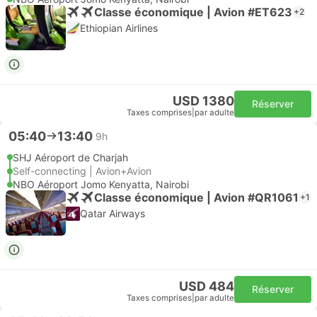
Classe économique | Avion #ET623
+2
Ethiopian Airlines
USD 1380
Réserver
Taxes comprises
|
par adulte
05:40
13:40
9h
SHJ Aéroport de Charjah
Self-connecting | Avion+Avion
NBO Aéroport Jomo Kenyatta, Nairobi
Classe économique | Avion #QR1061
+1
Qatar Airways
USD 484
Réserver
Taxes comprises
|
par adulte