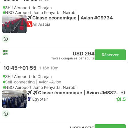
SHJ Aéroport de Charjah
NBO Aéroport Jomo Kenyatta, Nairobi
Classe économique | Avion #G9734
Air Arabia
USD 294
Réserver
Taxes comprises
|
par adulte
10:45
01:55
+1
16h 10m
SHJ Aéroport de Charjah
Self-connecting | Avion+Avion
NBO Aéroport Jomo Kenyatta, Nairobi
Classe économique | Avion #MS8254
+1
4.5
Egyptair