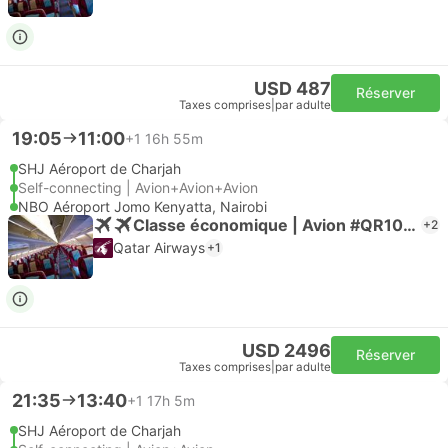
USD 487
Réserver
Taxes comprises
|
par adulte
19:05
11:00
+1
16h 55m
SHJ Aéroport de Charjah
Self-connecting | Avion+Avion+Avion
NBO Aéroport Jomo Kenyatta, Nairobi
Classe économique | Avion #QR1067
+2
Qatar Airways
+1
USD 2496
Réserver
Taxes comprises
|
par adulte
21:35
13:40
+1
17h 5m
SHJ Aéroport de Charjah