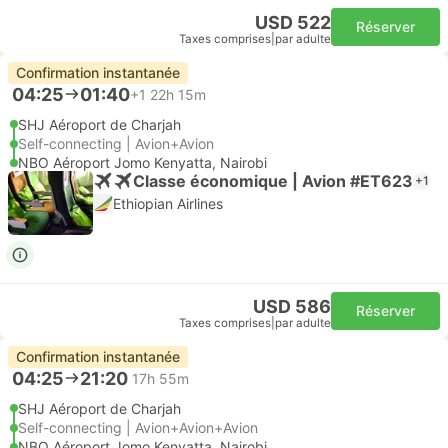
USD 522
Réserver
Taxes comprises
|
par adulte
Confirmation instantanée
04:25
01:40
+1
22h 15m
SHJ Aéroport de Charjah
Self-connecting | Avion+Avion
NBO Aéroport Jomo Kenyatta, Nairobi
Classe économique | Avion #ET623
+1
Ethiopian Airlines
USD 586
Réserver
Taxes comprises
|
par adulte
Confirmation instantanée
04:25
21:20
17h 55m
SHJ Aéroport de Charjah
Self-connecting | Avion+Avion+Avion
NBO Aéroport Jomo Kenyatta, Nairobi