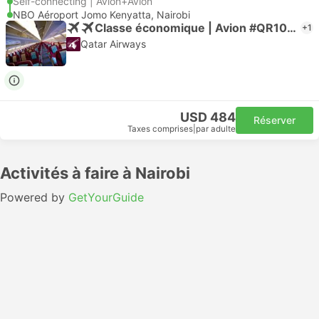
Self-connecting | Avion+Avion
NBO Aéroport Jomo Kenyatta, Nairobi
Classe économique | Avion #QR1035
+1
Qatar Airways
USD 484
Réserver
Taxes comprises
|
par adulte
Activités à faire à Nairobi
Powered by
GetYourGuide