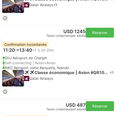
Qatar Airways
+1
USD 1245
Réserver
Taxes comprises
|
par adulte
Confirmation instantanée
11:20
13:40
+1
1j 3h 20m
SHJ Aéroport de Charjah
Self-connecting | Avion+Avion
NBO Aéroport Jomo Kenyatta, Nairobi
Classe économique | Avion #QR1039
+1
Qatar Airways
USD 487
Réserver
Taxes comprises
|
par adulte