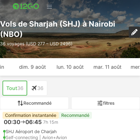
Vols de Sharjah (SHJ) à Nairobi
(NBO)
36 voyages (USD 277 – USD 2496)
in
dim. 9 août
lun. 10 août
mar. 11 août
mer
Tout
36
36
Recommandé
filtres
Confirmation instantanée
Recommandé
00:30
06:45
7h 15m
SHJ Aéroport de Charjah
Self-connecting | Avion+Avion