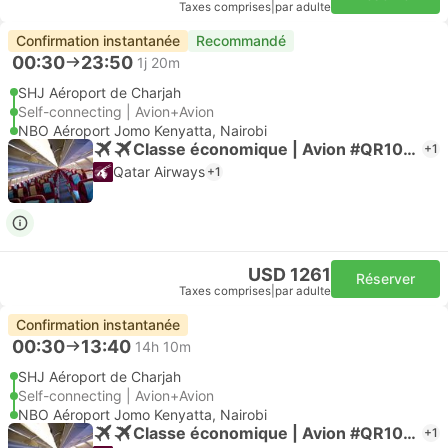
Taxes comprises
|
par adulte
Confirmation instantanée
Recommandé
00:30
23:50
1j 20m
SHJ Aéroport de Charjah
Self-connecting | Avion+Avion
NBO Aéroport Jomo Kenyatta, Nairobi
Classe économique | Avion #QR1059
+1
Qatar Airways
+1
USD 1261
Réserver
Taxes comprises
|
par adulte
Confirmation instantanée
00:30
13:40
14h 10m
SHJ Aéroport de Charjah
Self-connecting | Avion+Avion
NBO Aéroport Jomo Kenyatta, Nairobi
Classe économique | Avion #QR1059
+1