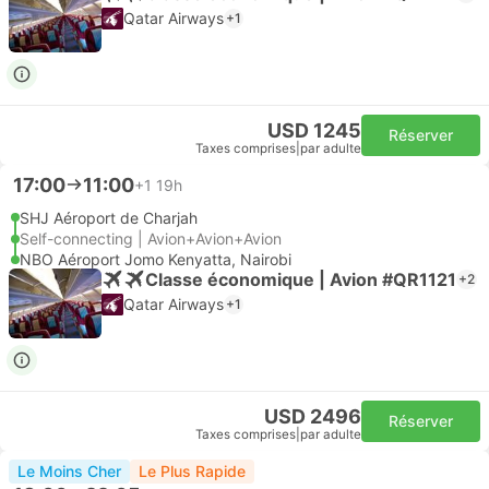
Qatar Airways
+1
USD 1245
Réserver
Taxes comprises
|
par adulte
17:00
11:00
+1
19h
SHJ Aéroport de Charjah
Self-connecting | Avion+Avion+Avion
NBO Aéroport Jomo Kenyatta, Nairobi
Classe économique | Avion #QR1121
+2
Qatar Airways
+1
USD 2496
Réserver
Taxes comprises
|
par adulte
Le Moins Cher
Le Plus Rapide