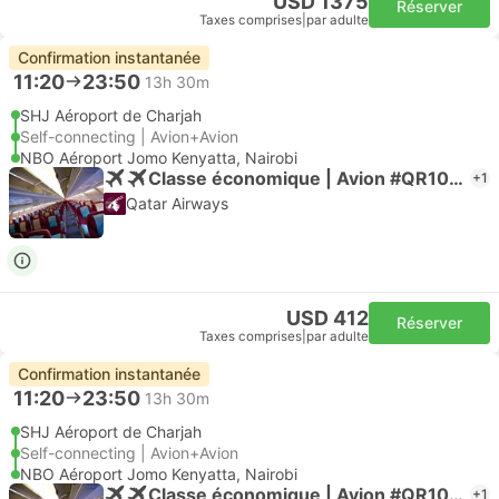
USD 1375
Réserver
Taxes comprises
|
par adulte
Confirmation instantanée
11:20
23:50
13h 30m
SHJ Aéroport de Charjah
Self-connecting | Avion+Avion
NBO Aéroport Jomo Kenyatta, Nairobi
Classe économique | Avion #QR1039
+1
Qatar Airways
USD 412
Réserver
Taxes comprises
|
par adulte
Confirmation instantanée
11:20
23:50
13h 30m
SHJ Aéroport de Charjah
Self-connecting | Avion+Avion
NBO Aéroport Jomo Kenyatta, Nairobi
Classe économique | Avion #QR1039
+1