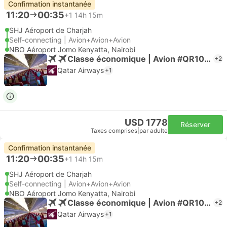
Confirmation instantanée
11:20
00:35
+1
14h 15m
SHJ Aéroport de Charjah
Self-connecting | Avion+Avion+Avion
NBO Aéroport Jomo Kenyatta, Nairobi
Classe économique | Avion #QR1039
+2
Qatar Airways
+1
USD 1778
Réserver
Taxes comprises
|
par adulte
Confirmation instantanée
11:20
00:35
+1
14h 15m
SHJ Aéroport de Charjah
Self-connecting | Avion+Avion+Avion
NBO Aéroport Jomo Kenyatta, Nairobi
Classe économique | Avion #QR1039
+2
Qatar Airways
+1