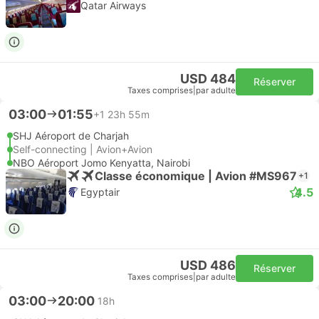
Qatar Airways
USD 484
Réserver
Taxes comprises
|
par adulte
03:00
01:55
+1
23h 55m
SHJ Aéroport de Charjah
Self-connecting | Avion+Avion
NBO Aéroport Jomo Kenyatta, Nairobi
Classe économique | Avion #MS967
+1
4.5
Egyptair
USD 486
Réserver
Taxes comprises
|
par adulte
03:00
20:00
18h