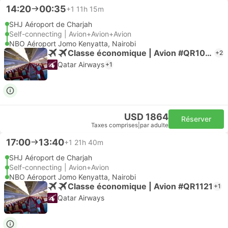
14:20
00:35
+1
11h 15m
SHJ Aéroport de Charjah
Self-connecting | Avion+Avion+Avion
NBO Aéroport Jomo Kenyatta, Nairobi
Classe économique | Avion #QR1063
+2
Qatar Airways
+1
USD 1864
Réserver
Taxes comprises
|
par adulte
17:00
13:40
+1
21h 40m
SHJ Aéroport de Charjah
Self-connecting | Avion+Avion
NBO Aéroport Jomo Kenyatta, Nairobi
Classe économique | Avion #QR1121
+1
Qatar Airways