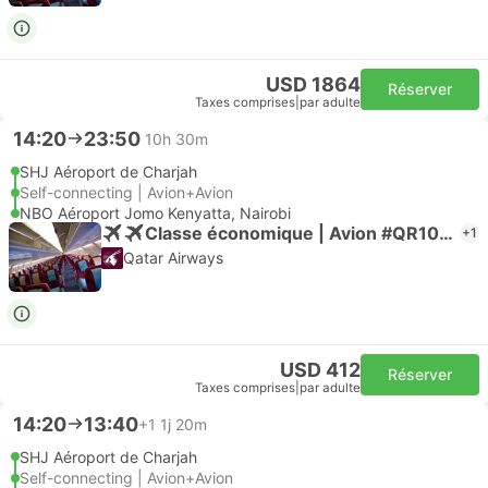
USD 1864
Réserver
Taxes comprises
|
par adulte
14:20
23:50
10h 30m
SHJ Aéroport de Charjah
Self-connecting | Avion+Avion
NBO Aéroport Jomo Kenyatta, Nairobi
Classe économique | Avion #QR1063
+1
Qatar Airways
USD 412
Réserver
Taxes comprises
|
par adulte
14:20
13:40
+1
1j 20m
SHJ Aéroport de Charjah
Self-connecting | Avion+Avion