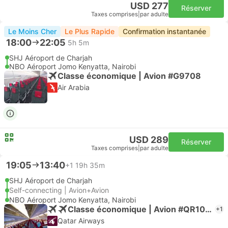
USD 277
Réserver
Taxes comprises
|
par adulte
Le Moins Cher
Le Plus Rapide
Confirmation instantanée
18:00
22:05
5h 5m
SHJ Aéroport de Charjah
NBO Aéroport Jomo Kenyatta, Nairobi
Classe économique | Avion #G9708
Air Arabia
USD 289
Réserver
Taxes comprises
|
par adulte
19:05
13:40
+1
19h 35m
SHJ Aéroport de Charjah
Self-connecting | Avion+Avion
NBO Aéroport Jomo Kenyatta, Nairobi
Classe économique | Avion #QR1067
+1
Qatar Airways