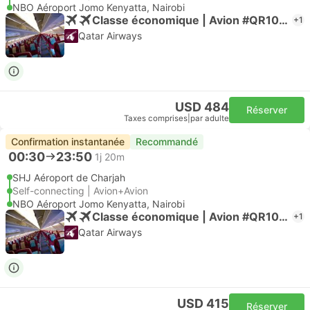
NBO Aéroport Jomo Kenyatta, Nairobi
Classe économique | Avion #QR1059
+1
Qatar Airways
USD 484
Réserver
Taxes comprises
|
par adulte
Confirmation instantanée
Recommandé
00:30
23:50
1j 20m
SHJ Aéroport de Charjah
Self-connecting | Avion+Avion
NBO Aéroport Jomo Kenyatta, Nairobi
Classe économique | Avion #QR1059
+1
Qatar Airways
USD 415
Réserver