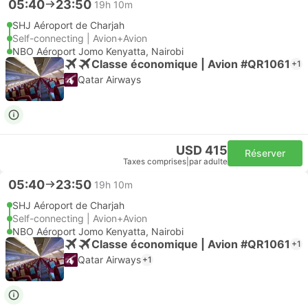
05:40
23:50
19h 10m
SHJ Aéroport de Charjah
Self-connecting | Avion+Avion
NBO Aéroport Jomo Kenyatta, Nairobi
Classe économique | Avion #QR1061
+1
Qatar Airways
USD 415
Réserver
Taxes comprises
|
par adulte
05:40
23:50
19h 10m
SHJ Aéroport de Charjah
Self-connecting | Avion+Avion
NBO Aéroport Jomo Kenyatta, Nairobi
Classe économique | Avion #QR1061
+1
Qatar Airways
+1