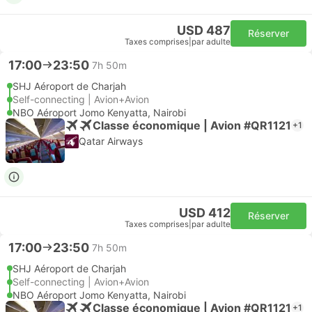
USD 487
Réserver
Taxes comprises
|
par adulte
17:00
23:50
7h 50m
SHJ Aéroport de Charjah
Self-connecting | Avion+Avion
NBO Aéroport Jomo Kenyatta, Nairobi
Classe économique | Avion #QR1121
+1
Qatar Airways
USD 412
Réserver
Taxes comprises
|
par adulte
17:00
23:50
7h 50m
SHJ Aéroport de Charjah
Self-connecting | Avion+Avion
NBO Aéroport Jomo Kenyatta, Nairobi
Classe économique | Avion #QR1121
+1