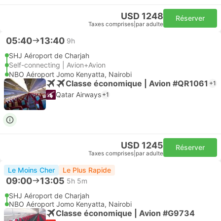
USD 1248
Réserver
Taxes comprises
|
par adulte
05:40
13:40
9h
SHJ Aéroport de Charjah
Self-connecting | Avion+Avion
NBO Aéroport Jomo Kenyatta, Nairobi
Classe économique | Avion #QR1061
+1
Qatar Airways
+1
USD 1245
Réserver
Taxes comprises
|
par adulte
Le Moins Cher
Le Plus Rapide
09:00
13:05
5h 5m
SHJ Aéroport de Charjah
NBO Aéroport Jomo Kenyatta, Nairobi
Classe économique | Avion #G9734