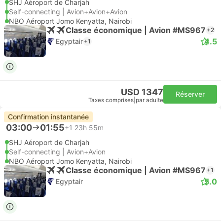
SHJ Aéroport de Charjah
Self-connecting | Avion+Avion+Avion
NBO Aéroport Jomo Kenyatta, Nairobi
Classe économique | Avion #MS967
+2
4.5
Egyptair
+1
USD 1347
Réserver
Taxes comprises
|
par adulte
Confirmation instantanée
03:00
01:55
+1
23h 55m
SHJ Aéroport de Charjah
Self-connecting | Avion+Avion
NBO Aéroport Jomo Kenyatta, Nairobi
Classe économique | Avion #MS967
+1
5.0
Egyptair