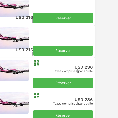
USD 216
Réserver
Taxes comprises
|
par adulte
USD 216
Réserver
Taxes comprises
|
par adulte
USD 236
Taxes comprises
|
par adulte
Réserver
USD 236
Taxes comprises
|
par adulte
Réserver