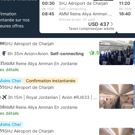
00:30
SHJ Aéroport de Charjah
11:20
9h 15m
Self-connecting
6h 20m
irmation
08:45
AMM Reine Aliya Amman En Jordanie
16:40
antanée sur nos
Arrivée le lun. 10 août
USD 437
leures offres
Taxes comprises
|
par adulte
00
SHJ Aéroport de Charjah
4.5
6h 35m Avion+Avion.
Self-connecting
35
AMM Reine Aliya Amman En Jordanie
les détails
Moins Cher
Confirmation instantanée
55
SHJ Aéroport de Charjah
3h 15m
| Royal Jordanian
|
Avion #RJ633
|
Classe économique
10
AMM Reine Aliya Amman En Jordanie
les détails
Moins Cher
55
SHJ Aéroport de Charjah