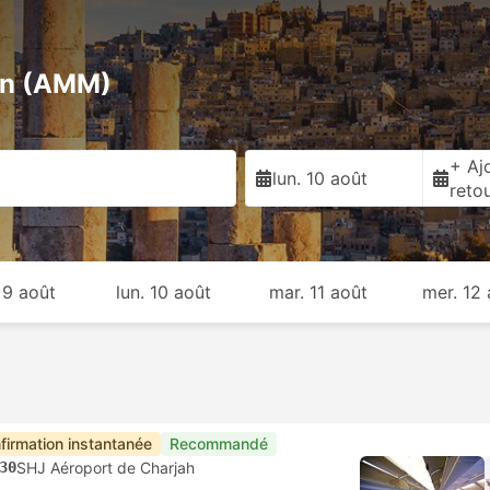
an (AMM)
+ Ajo
lun. 10 août
reto
 9 août
lun. 10 août
mar. 11 août
mer. 12
firmation instantanée
Recommandé
30
SHJ Aéroport de Charjah