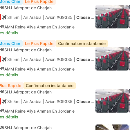
Moins Cher
Le Plus Rapide
40
SHJ Aéroport de Charjah
3h 5m
| Air Arabia
|
Avion #G9335
|
Classe économique
45
AMM Reine Aliya Amman En Jordanie
les détails
Moins Cher
Le Plus Rapide
Confirmation instantanée
40
SHJ Aéroport de Charjah
3h 5m
| Air Arabia
|
Avion #G9335
|
Classe économique
45
AMM Reine Aliya Amman En Jordanie
les détails
Plus Rapide
Confirmation instantanée
40
SHJ Aéroport de Charjah
3h 5m
| Air Arabia
|
Avion #G9335
|
Classe économique
45
AMM Reine Aliya Amman En Jordanie
les détails
20
SHJ Aéroport de Charjah