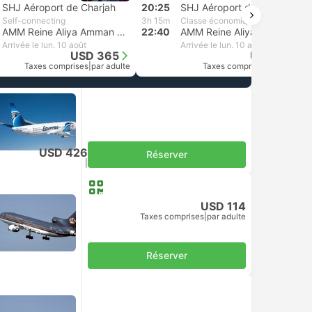
SHJ Aéroport de Charjah
20:25
SHJ Aéroport de Charjah
Self-connecting
3h 15m
Classe économique | Royal Jordanian
AMM Reine Aliya Amman En Jordanie
22:40
AMM Reine Aliya Amman En Jordanie
Arrivée le lun. 10 août
Arrivée le lun. 10 août
USD 365
USD 139
Taxes comprises
|
par adulte
Taxes comprises
|
par adulte
USD 426
Réserver
Taxes comprises
|
par adulte
USD 114
Taxes comprises
|
par adulte
Réserver