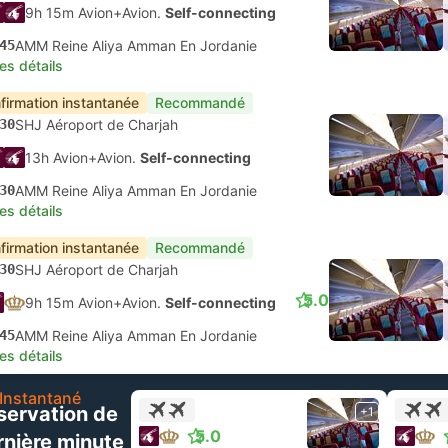
9h 15m Avion+Avion.
Self-connecting
45
AMM Reine Aliya Amman En Jordanie
les détails
firmation instantanée
Recommandé
30
SHJ Aéroport de Charjah
13h Avion+Avion.
Self-connecting
30
AMM Reine Aliya Amman En Jordanie
les détails
firmation instantanée
Recommandé
30
SHJ Aéroport de Charjah
5.0
9h 15m Avion+Avion.
Self-connecting
45
AMM Reine Aliya Amman En Jordanie
les détails
Instantané
servation de
+1
5.0
rnière minute