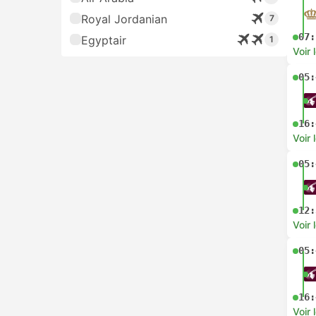
Royal Jordanian
7
07:
Egyptair
1
Voir 
05:
16:
Voir 
05:
12:
Voir 
05:
16:
Voir 