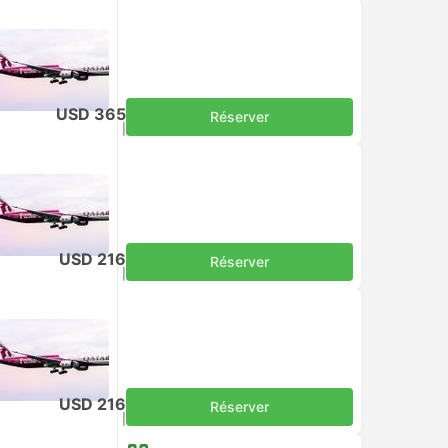
USD 365
Réserver
Taxes comprises
|
par adulte
USD 216
Réserver
Taxes comprises
|
par adulte
USD 216
Réserver
Taxes comprises
|
par adulte