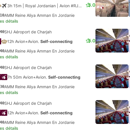
5.0
3h 15m
| Royal Jordanian
|
Avion #RJ633
|
Classe économique
10
AMM Reine Aliya Amman En Jordanie
les détails
40
SHJ Aéroport de Charjah
5.0
12h Avion+Avion.
Self-connecting
40
AMM Reine Aliya Amman En Jordanie
les détails
40
SHJ Aéroport de Charjah
7h 50m Avion+Avion.
Self-connecting
30
AMM Reine Aliya Amman En Jordanie
les détails
40
SHJ Aéroport de Charjah
12h Avion+Avion.
Self-connecting
40
AMM Reine Aliya Amman En Jordanie
les détails