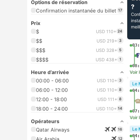
Options de réservation
?
Confirmation instantanée du billet
17
Conf
inst
Prix
meil
$
USD 110+
24
$$
USD 219+
3
03:
$$$
USD 328+
5
$$$$
USD 438+
1
08:
Heure d’arrivée
Voir 
00:00 - 06:00
USD 110+
3
Le 
06:00 - 12:00
USD 110+
8
04:
12:00 - 18:00
USD 111+
8
18:00 - 24:00
USD 110+
14
07:
Voir 
Opérateurs
Le 
Qatar Airways
16
04:
Air Arabia
12