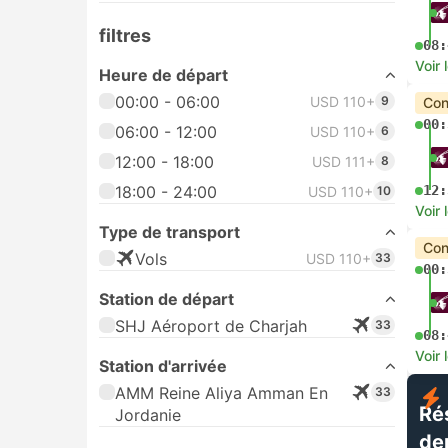
filtres
08:
Voir 
Heure de départ
00:00 - 06:00
USD 110+
9
Con
00:
06:00 - 12:00
USD 110+
6
12:00 - 18:00
USD 111+
8
18:00 - 24:00
12:
USD 110+
10
Voir 
Type de transport
Con
Vols
USD 110+
33
00:
Station de départ
SHJ Aéroport de Charjah
33
08:
Voir 
Station d'arrivée
AMM Reine Aliya Amman En
33
Ré
Jordanie
de