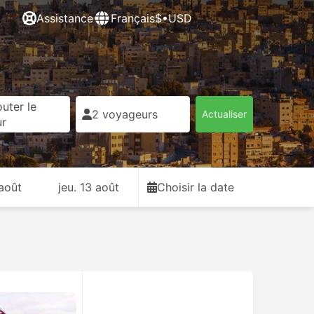
Assistance
Français
$•USD
uter le
2 voyageurs
Actualiser
ur
 août
jeu. 13 août
Choisir la date