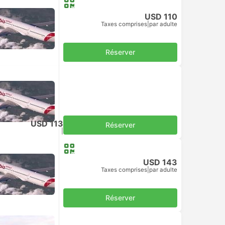
USD 110
Taxes comprises
|
par adulte
Réserver
USD 113
Réserver
Taxes comprises
|
par adulte
USD 143
Taxes comprises
|
par adulte
Réserver