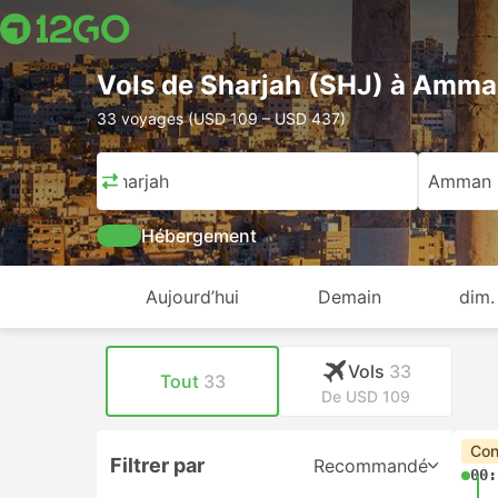
Vols de Sharjah (SHJ) à Amm
33 voyages (USD 109 – USD 437)
Sharjah
Amman
Hébergement
Aujourd’hui
Demain
dim.
Vols
33
Tout
33
De USD 109
Con
Filtrer par
Recommandé
00: