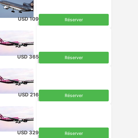
USD 109
Réserver
Taxes comprises
|
par adulte
USD 365
Réserver
Taxes comprises
|
par adulte
USD 216
Réserver
Taxes comprises
|
par adulte
USD 329
Réserver
Taxes comprises
|
par adulte