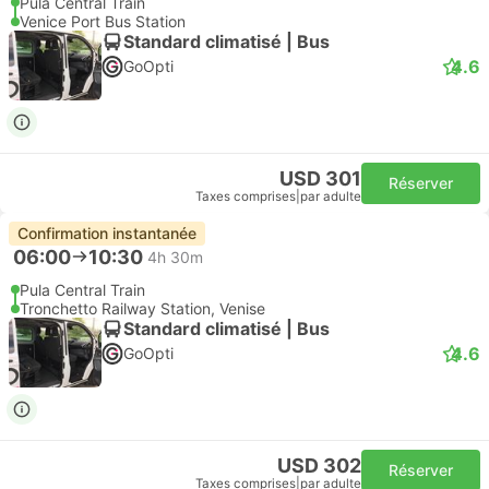
Pula Central Train
Venice Port Bus Station
Standard climatisé | Bus
4.6
GoOpti
USD 301
Réserver
Taxes comprises
|
par adulte
Confirmation instantanée
06:00
10:30
4h 30m
Pula Central Train
Tronchetto Railway Station, Venise
Standard climatisé | Bus
4.6
GoOpti
USD 302
Réserver
Taxes comprises
|
par adulte