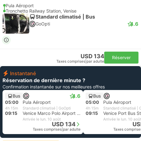
Pula Aéroport
Tronchetto Railway Station, Venise
Standard climatisé | Bus
4.6
GoOpti
USD 134
Réserver
Taxes comprises
|
par adulte
Instantané
Réservation de dernière minute ?
Confirmation instantanée sur nos meilleures offres
4.6
Bus
Bus
05:00
Pula Aéroport
05:00
Pula Aéroport
4h 15m
Standard climatisé | GoOpti
4h 15m
Standard climatisé | 
09:15
Venice Marco Polo Airport Parking 5
09:15
Venice Port Bus St
Arrivée le lun. 10 août
Arrivée le lun. 10 aoû
USD 134
US
Taxes comprises
|
par adulte
Taxes comprise