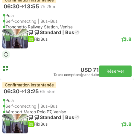
06:30
13:55
7h 25m
Pula
Self-connecting | Bus+Bus
Tronchetto Railway Station, Venise
Standard | Bus
+1
3.8
FlixBus
USD 71
Réserver
Taxes comprises
|
par adulte
Confirmation instantanée
06:30
13:25
6h 55m
Pula
Self-connecting | Bus+Bus
Aéroport Marco Polo P7, Venise
Standard | Bus
+1
3.8
FlixBus