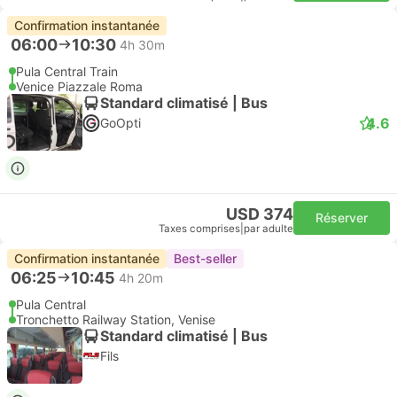
Confirmation instantanée
06:00
10:30
4h 30m
Pula Central Train
Venice Piazzale Roma
Standard climatisé | Bus
4.6
GoOpti
USD 374
Réserver
Taxes comprises
|
par adulte
Confirmation instantanée
Best-seller
06:25
10:45
4h 20m
Pula Central
Tronchetto Railway Station, Venise
Standard climatisé | Bus
Fils