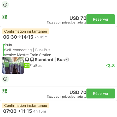
USD 70
Réserver
Taxes comprises
|
par adulte
Confirmation instantanée
06:30
14:15
7h 45m
Pula
Self-connecting | Bus+Bus
Venice Mestre Train Station
Standard | Bus
+1
3.8
FlixBus
USD 70
Réserver
Taxes comprises
|
par adulte
Confirmation instantanée
07:00
11:15
4h 15m