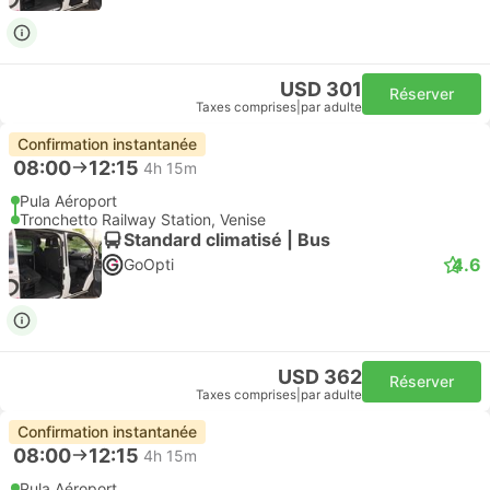
USD 301
Réserver
Taxes comprises
|
par adulte
Confirmation instantanée
08:00
12:15
4h 15m
Pula Aéroport
Tronchetto Railway Station, Venise
Standard climatisé | Bus
4.6
GoOpti
USD 362
Réserver
Taxes comprises
|
par adulte
Confirmation instantanée
08:00
12:15
4h 15m
Pula Aéroport