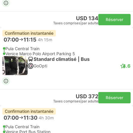
USD 134
Réserver
Taxes comprises
|
par adulte
Confirmation instantanée
07:00
11:15
4h 15m
Pula Central Train
Venice Marco Polo Airport Parking 5
Standard climatisé | Bus
4.6
GoOpti
USD 372
Réserver
Taxes comprises
|
par adulte
Confirmation instantanée
07:00
11:30
4h 30m
Pula Central Train
Venice Port Bus Station