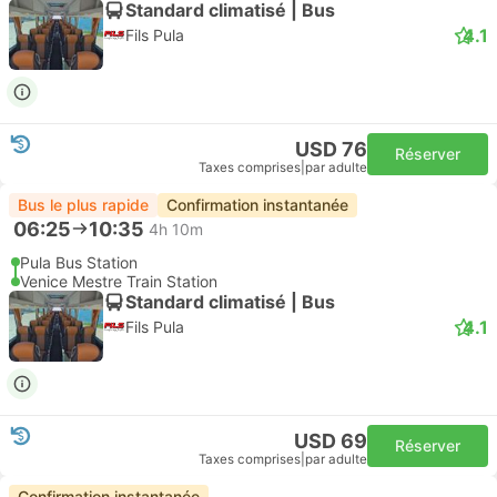
Standard climatisé | Bus
4.1
Fils Pula
USD 76
Réserver
Taxes comprises
|
par adulte
Bus le plus rapide
Confirmation instantanée
06:25
10:35
4h 10m
Pula Bus Station
Venice Mestre Train Station
Standard climatisé | Bus
4.1
Fils Pula
USD 69
Réserver
Taxes comprises
|
par adulte
Confirmation instantanée