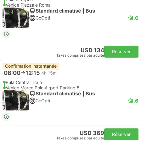
Venice Piazzale Roma
Standard climatisé | Bus
4.6
GoOpti
USD 134
Réserver
Taxes comprises
|
par adulte
Confirmation instantanée
08:00
12:15
4h 15m
Pula Central Train
Venice Marco Polo Airport Parking 5
Standard climatisé | Bus
4.6
GoOpti
USD 369
Réserver
Taxes comprises
|
par adulte