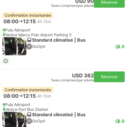
USD 90
Réserver
Taxes comprises
|
par adulte
Confirmation instantanée
08:00
12:15
4h 15m
Pula Aéroport
Venice Marco Polo Airport Parking 5
Standard climatisé | Bus
4.6
GoOpti
USD 362
Réserver
Taxes comprises
|
par adulte
Confirmation instantanée
08:00
12:15
4h 15m
Pula Aéroport
Venice Port Bus Station
Standard climatisé | Bus
4.6
GoOpti