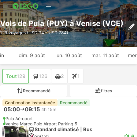
Vols de Pula (PUY) à Venise (VCE)
129 voyages (USD 34 – USD 784)
in
dim. 9 août
lun. 10 août
mar. 11 août
mer
Tout
129
126
2
1
Recommandé
filtres
Confirmation instantanée
Recommandé
05:00
09:15
4h 15m
Pula Aéroport
Venice Marco Polo Airport Parking 5
Standard climatisé | Bus
4.6
GoOpti