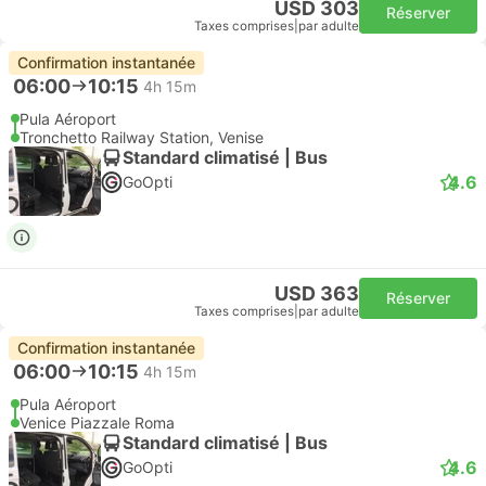
USD 303
Réserver
Taxes comprises
|
par adulte
Confirmation instantanée
06:00
10:15
4h 15m
Pula Aéroport
Tronchetto Railway Station, Venise
Standard climatisé | Bus
4.6
GoOpti
USD 363
Réserver
Taxes comprises
|
par adulte
Confirmation instantanée
06:00
10:15
4h 15m
Pula Aéroport
Venice Piazzale Roma
Standard climatisé | Bus
4.6
GoOpti