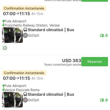
Taxes comprises
|
par adulte
Confirmation instantanée
07:00
11:15
4h 15m
Pula Aéroport
Tronchetto Railway Station, Venise
Standard climatisé | Bus
4.6
GoOpti
USD 363
Réserver
Taxes comprises
|
par adulte
Confirmation instantanée
07:00
11:15
4h 15m
Pula Aéroport
Venice Piazzale Roma
Standard climatisé | Bus
4.6
GoOpti