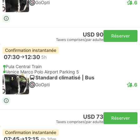
4.6
GoOpti
USD 90
Réserver
Taxes comprises
|
par adulte
Confirmation instantanée
07:30
12:30
5h
Pula Central Train
Venice Marco Polo Airport Parking 5
Standard climatisé | Bus
4.6
GoOpti
USD 73
Réserver
Taxes comprises
|
par adulte
Confirmation instantanée
07:45
12:15
4h 30m