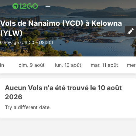
Vols de Nanaimo (YCD) à Kelowna
(YLW)
0 voyage (USD 0 – USD 0)
in
dim. 9 août
lun. 10 août
mar. 11 août
mer
Aucun Vols n'a été trouvé le 10 août
2026
Try a different date.