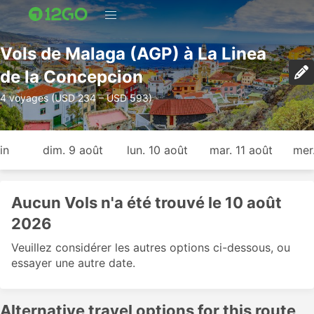
Vols de Malaga (AGP) à La Linea
de la Concepcion
4 voyages (USD 234 – USD 593)
in
dim. 9 août
lun. 10 août
mar. 11 août
mer
Aucun Vols n'a été trouvé le 10 août
2026
Veuillez considérer les autres options ci-dessous, ou
essayer une autre date.
Alternative travel options for this route