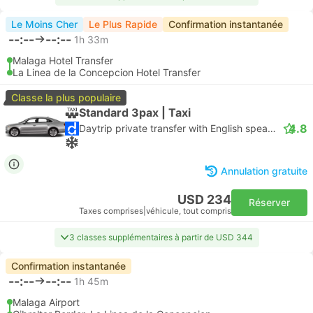
Le Moins Cher
Le Plus Rapide
Confirmation instantanée
--:--
--:--
1h 33m
Malaga Hotel Transfer
La Linea de la Concepcion Hotel Transfer
Classe la plus populaire
Standard 3pax | Taxi
4.8
Daytrip private transfer with English speaking driver
Annulation gratuite
USD 234
Réserver
Taxes comprises
|
véhicule, tout compris
3 classes supplémentaires à partir de USD 344
Confirmation instantanée
--:--
--:--
1h 45m
Malaga Airport