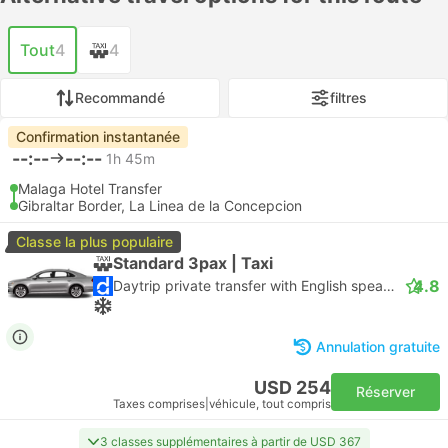
Tout
4
4
Recommandé
filtres
Confirmation instantanée
--:--
--:--
1h 45m
Malaga Hotel Transfer
Gibraltar Border, La Linea de la Concepcion
Classe la plus populaire
Standard 3pax | Taxi
4.8
Daytrip private transfer with English speaking driver
Annulation gratuite
USD 254
Réserver
Taxes comprises
|
véhicule, tout compris
3 classes supplémentaires à partir de USD 367