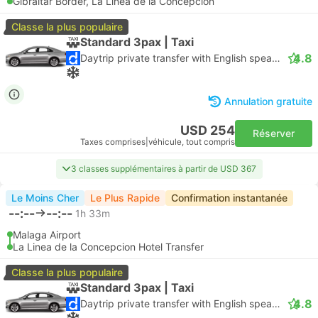
Gibraltar Border, La Linea de la Concepcion
Classe la plus populaire
Standard 3pax | Taxi
4.8
Daytrip private transfer with English speaking driver
Annulation gratuite
USD 254
Réserver
Taxes comprises
|
véhicule, tout compris
3 classes supplémentaires à partir de USD 367
Le Moins Cher
Le Plus Rapide
Confirmation instantanée
--:--
--:--
1h 33m
Malaga Airport
La Linea de la Concepcion Hotel Transfer
Classe la plus populaire
Standard 3pax | Taxi
4.8
Daytrip private transfer with English speaking driver