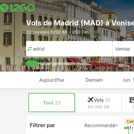
Vols de Madrid (MAD) à Venis
33 voyages (USD 88 – USD 746)
Madrid
Venise
Hébergement
Aujourd’hui
Demain
lun.
Vols
31
Tout
33
De USD 88
Con
Filtrer par
Recommandé
07: