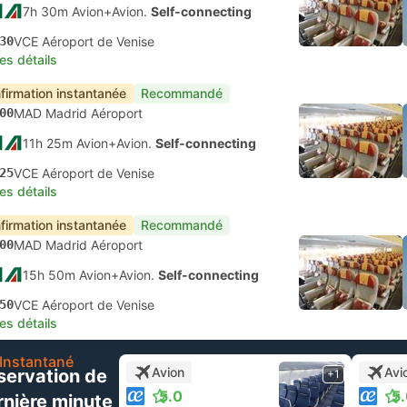
7h 30m Avion+Avion.
Self-connecting
30
VCE Aéroport de Venise
les détails
firmation instantanée
Recommandé
00
MAD Madrid Aéroport
11h 25m Avion+Avion.
Self-connecting
25
VCE Aéroport de Venise
les détails
firmation instantanée
Recommandé
00
MAD Madrid Aéroport
15h 50m Avion+Avion.
Self-connecting
50
VCE Aéroport de Venise
les détails
Instantané
Avion
Avi
servation de
+1
5.0
5
rnière minute