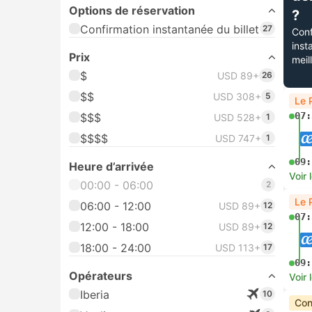
Options de réservation
?
Confirmation instantanée du billet
27
Conf
inst
Prix
meil
$
USD 89+
26
$$
USD 308+
5
Le 
07:
$$$
USD 528+
1
$$$$
USD 747+
1
09:
Heure d’arrivée
Voir 
00:00 - 06:00
2
Le 
06:00 - 12:00
USD 89+
12
07:
12:00 - 18:00
USD 89+
12
18:00 - 24:00
USD 113+
17
09:
Opérateurs
Voir 
Iberia
10
Con