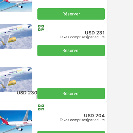
Réserver
USD 231
Taxes comprises
|
par adulte
Réserver
USD 230
Réserver
Taxes comprises
|
par adulte
USD 204
Taxes comprises
|
par adulte