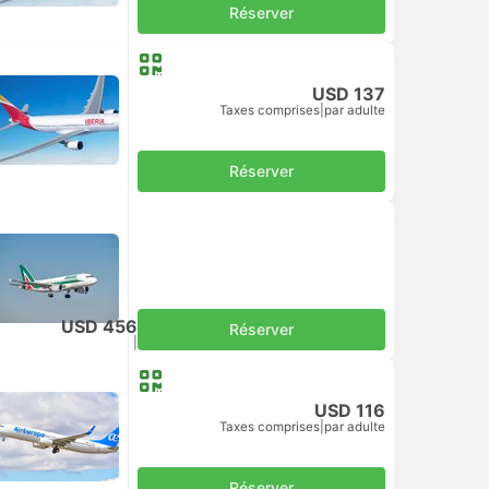
Réserver
USD 137
Taxes comprises
|
par adulte
Réserver
USD 456
Réserver
Taxes comprises
|
par adulte
USD 116
Taxes comprises
|
par adulte
Réserver