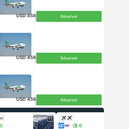
USD 456
Réserver
Taxes comprises
|
par adulte
USD 456
Réserver
Taxes comprises
|
par adulte
USD 456
Réserver
Taxes comprises
|
par adulte
on
+1
+1
.0
5.0