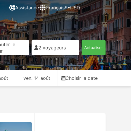
Assistance
Français
$•USD
uter le
2 voyageurs
Actualiser
ur
août
ven. 14 août
Choisir la date