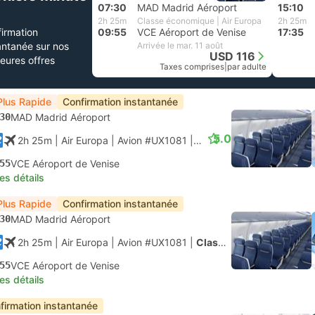
07:30
MAD Madrid Aéroport
15:10
2h 25m
Classe économique | Air Europa
2h 25m
irmation
09:55
VCE Aéroport de Venise
17:35
antanée sur nos
Arrivée le mar. 11 août
USD 116
leures offres
Taxes comprises
|
par adulte
Plus Rapide
Confirmation instantanée
30
MAD Madrid Aéroport
5.0
2h 25m
| Air Europa
|
Avion #UX1081
|
Classe économique
55
VCE Aéroport de Venise
les détails
Plus Rapide
Confirmation instantanée
30
MAD Madrid Aéroport
2h 25m
| Air Europa
|
Avion #UX1081
|
Classe économique
55
VCE Aéroport de Venise
les détails
firmation instantanée