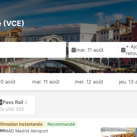
e (VCE)
+ Ajo
mar. 11 août
reto
 10 août
mar. 11 août
mer. 12 août
jeu. 13 
Pass Rail
2
De USD 330
firmation instantanée
Recommandé
00
MAD Madrid Aéroport