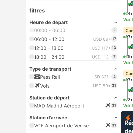
filtres
14:
Voir 
Heure de départ
00:00 - 06:00
2
Con
07:
06:00 - 12:00
USD 89+
17
12:00 - 18:00
USD 117+
13
18:00 - 24:00
18:
USD 113+
7
Voir 
Type de transport
Con
Pass Rail
USD 331+
2
07:
Vols
USD 89+
31
Station de départ
22:
MAD Madrid Aéroport
31
Voir 
Station d'arrivée
Ré
VCE Aéroport de Venise
31
de