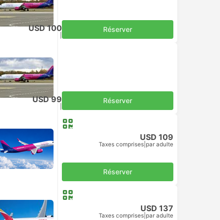
USD 100
Réserver
Taxes comprises
|
par adulte
USD 99
Réserver
Taxes comprises
|
par adulte
USD 109
Taxes comprises
|
par adulte
Réserver
USD 137
Taxes comprises
|
par adulte