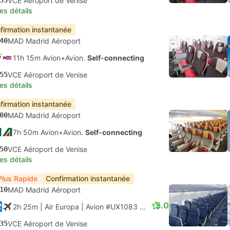
55
VCE Aéroport de Venise
les détails
firmation instantanée
40
MAD Madrid Aéroport
11h 15m Avion+Avion.
Self-connecting
55
VCE Aéroport de Venise
les détails
firmation instantanée
00
MAD Madrid Aéroport
7h 50m Avion+Avion.
Self-connecting
50
VCE Aéroport de Venise
les détails
Plus Rapide
Confirmation instantanée
10
MAD Madrid Aéroport
5.0
2h 25m
| Air Europa
|
Avion #UX1083
|
Classe économique
35
VCE Aéroport de Venise