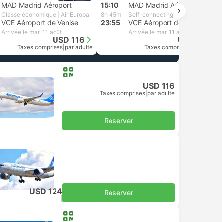
MAD Madrid Aéroport
15:10
MAD Madrid Aéroport
Classe économique | Air Europa
8h 45m
Self-connecting
VCE Aéroport de Venise
23:55
VCE Aéroport de Venise
Arrivée le mar. 11 août
Arrivée le mar. 11 août
USD 116
USD 139
Taxes comprises
|
par adulte
Taxes comprises
|
par adulte
USD 116
Taxes comprises
|
par adulte
Réserver
USD 124
Réserver
Taxes comprises
|
par adulte