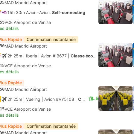
25
MAD Madrid Aéroport
15h 30m Avion+Avion.
Self-connecting
55
VCE Aéroport de Venise
les détails
Plus Rapide
Confirmation instantanée
50
MAD Madrid Aéroport
2h 25m
| Iberia
|
Avion #IB677
|
Classe économique
15
VCE Aéroport de Venise
les détails
Plus Rapide
50
MAD Madrid Aéroport
4.5
2h 25m
| Vueling
|
Avion #VY5108
|
Classe économique
15
VCE Aéroport de Venise
les détails
Plus Rapide
Confirmation instantanée
50
MAD Madrid Aéroport