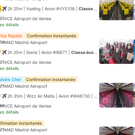
2h 25m
| Vueling
|
Avion #VY5108
|
Classe économique
15
VCE Aéroport de Venise
les détails
Plus Rapide
Confirmation instantanée
50
MAD Madrid Aéroport
2h 25m
| Iberia
|
Avion #IB677
|
Classe économique
15
VCE Aéroport de Venise
les détails
Moins Cher
Confirmation instantanée
25
MAD Madrid Aéroport
2h 35m
| Wizz Air Malta
|
Avion #W46730
|
Classe économique
00
VCE Aéroport de Venise
les détails
firmation instantanée
25
MAD Madrid Aéroport