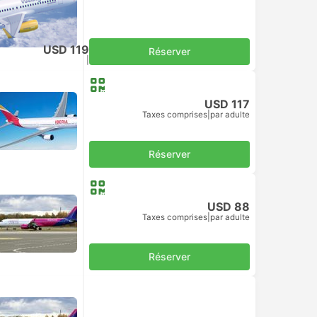
USD 119
Réserver
Taxes comprises
|
par adulte
USD 117
Taxes comprises
|
par adulte
Réserver
USD 88
Taxes comprises
|
par adulte
Réserver