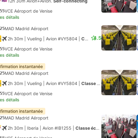
12h 30m Avion+Avion.
Self-connecting
55
VCE Aéroport de Venise
les détails
25
MAD Madrid Aéroport
4.5
2h 30m
| Vueling
|
Avion #VY5804
|
Classe économique
55
VCE Aéroport de Venise
les détails
firmation instantanée
25
MAD Madrid Aéroport
2h 30m
| Vueling
|
Avion #VY5804
|
Classe économique
55
VCE Aéroport de Venise
les détails
firmation instantanée
25
MAD Madrid Aéroport
2h 30m
| Iberia
|
Avion #IB1255
|
Classe économique