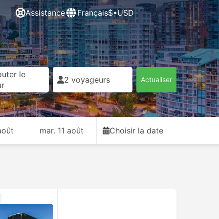
Assistance
Français
$•USD
uter le
2 voyageurs
Actualiser
ur
août
mar. 11 août
Choisir la date