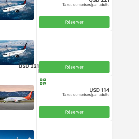
Taxes comprises
|
par adulte
Réserver
USD 221
Réserver
Taxes comprises
|
par adulte
USD 114
Taxes comprises
|
par adulte
Réserver