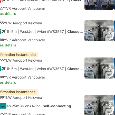
27
YVR Aéroport Vancouver
les détails
55
YLW Aéroport Kelowna
1h 5m
| WestJet
|
Avion #WS3557
|
Classe économique
00
YVR Aéroport Vancouver
les détails
firmation instantanée
55
YLW Aéroport Kelowna
1h 5m
| WestJet
|
Avion #WS3557
|
Classe économique
00
YVR Aéroport Vancouver
les détails
firmation instantanée
00
YLW Aéroport Kelowna
4h 25m Avion+Avion.
Self-connecting
25
YVR Aéroport Vancouver