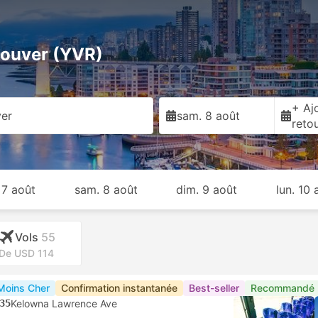
couver (YVR)
+ Ajo
er
sam. 8 août
reto
 7 août
sam. 8 août
dim. 9 août
lun. 10 
Vols
55
De USD 114
Moins Cher
Confirmation instantanée
Best-seller
Recommandé
35
Kelowna Lawrence Ave