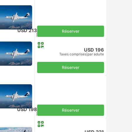
USD 213
Réserver
Taxes comprises
|
par adulte
USD 196
Taxes comprises
|
par adulte
Réserver
USD 198
Réserver
Taxes comprises
|
par adulte
USD 221