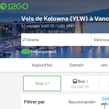
Vols de Kelowna (YLW) à Van
57 voyages (USD 70 – USD 366)
Kelowna
Vancouv
Hébergement
Aujourd’hui
Demain
ven.
Bus
2
Tout
57
De USD 70
Le 
Filtrer par
Recommandé
08: