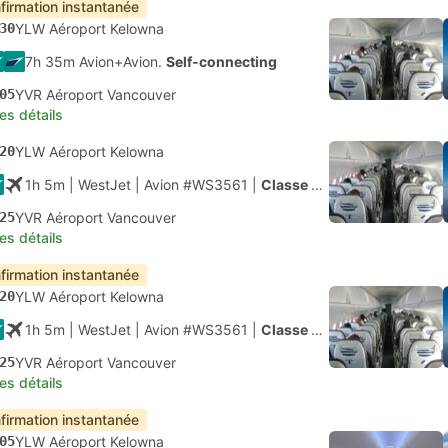
firmation instantanée
30
YLW Aéroport Kelowna
7h 35m Avion+Avion.
Self-connecting
05
YVR Aéroport Vancouver
les détails
20
YLW Aéroport Kelowna
1h 5m
| WestJet
|
Avion #WS3561
|
Classe économique
25
YVR Aéroport Vancouver
les détails
firmation instantanée
20
YLW Aéroport Kelowna
1h 5m
| WestJet
|
Avion #WS3561
|
Classe économique
25
YVR Aéroport Vancouver
les détails
firmation instantanée
05
YLW Aéroport Kelowna