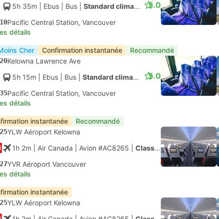
5.0
5h 35m
| Ebus
|
Bus
|
Standard climatisé
10
Pacific Central Station, Vancouver
les détails
Moins Cher
Confirmation instantanée
Recommandé
20
Kelowna Lawrence Ave
5.0
5h 15m
| Ebus
|
Bus
|
Standard climatisé
35
Pacific Central Station, Vancouver
les détails
firmation instantanée
Recommandé
25
YLW Aéroport Kelowna
1h 2m
| Air Canada
|
Avion #AC8265
|
Classe économique
27
YVR Aéroport Vancouver
les détails
firmation instantanée
25
YLW Aéroport Kelowna
1h 2m
| Air Canada
|
Avion #AC8265
|
Classe économique