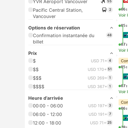
YVR Aéroport Vancouver
55
06:
Pacific Central Station,
2
Voir 
Vancouver
05:
Options de réservation
Confirmation instantanée du
48
billet
07:
Voir 
Prix
$
USD 71+
4
Con
05:
$$
USD 170+
51
$$$
USD 269+
1
07:
$$$$
USD 367+
1
Voir 
Heure d’arrivée
Con
00:00 - 06:00
USD 197+
3
06:
06:00 - 12:00
USD 191+
7
12:00 - 18:00
USD 71+
25
10: