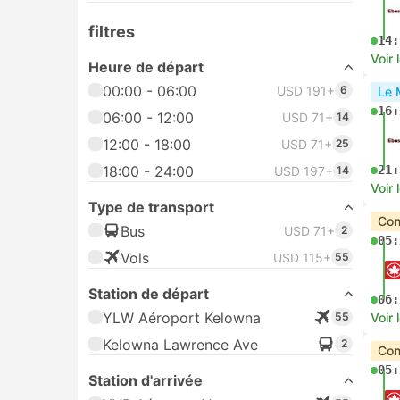
filtres
14:
Voir 
Heure de départ
00:00 - 06:00
USD 191+
6
Le 
16:
06:00 - 12:00
USD 71+
14
12:00 - 18:00
USD 71+
25
18:00 - 24:00
21:
USD 197+
14
Voir 
Type de transport
Con
Bus
USD 71+
2
05:
Vols
USD 115+
55
Station de départ
06:
YLW Aéroport Kelowna
55
Voir 
Kelowna Lawrence Ave
2
Con
05:
Station d'arrivée