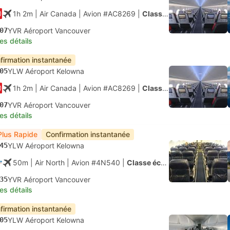
1h 2m
| Air Canada
|
Avion #AC8269
|
Classe économique
07
YVR Aéroport Vancouver
les détails
firmation instantanée
05
YLW Aéroport Kelowna
1h 2m
| Air Canada
|
Avion #AC8269
|
Classe économique
07
YVR Aéroport Vancouver
les détails
Plus Rapide
Confirmation instantanée
45
YLW Aéroport Kelowna
50m
| Air North
|
Avion #4N540
|
Classe économique
35
YVR Aéroport Vancouver
les détails
firmation instantanée
05
YLW Aéroport Kelowna