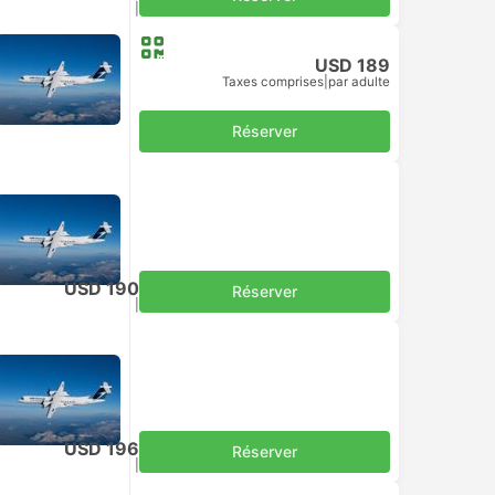
Taxes comprises
|
par adulte
USD 189
Taxes comprises
|
par adulte
Réserver
USD 190
Réserver
Taxes comprises
|
par adulte
USD 196
Réserver
Taxes comprises
|
par adulte