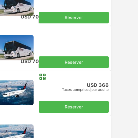
USD 70
Réserver
Taxes comprises
|
par adulte
USD 70
Réserver
Taxes comprises
|
par adulte
USD 366
Taxes comprises
|
par adulte
Réserver