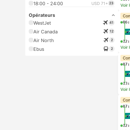
18:00 - 24:00
USD 71+
23
Voir 
Opérateurs
Con
06:
WestJet
41
Air Canada
12
Air North
2
12:
Voir 
Ebus
2
Con
07:
13:
Voir 
Con
07:
12: