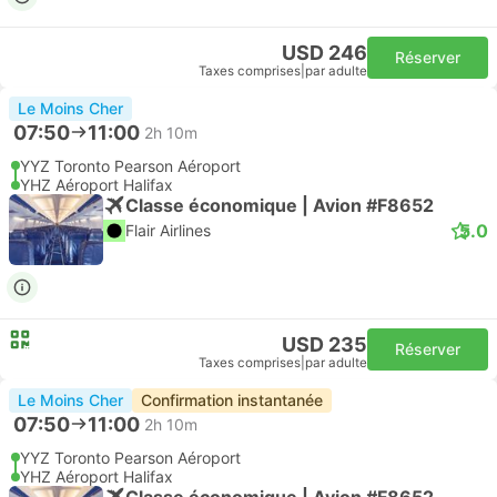
USD 246
Réserver
Taxes comprises
|
par adulte
Le Moins Cher
07:50
11:00
2h 10m
YYZ Toronto Pearson Aéroport
YHZ Aéroport Halifax
Classe économique | Avion #F8652
5.0
Flair Airlines
USD 235
Réserver
Taxes comprises
|
par adulte
Le Moins Cher
Confirmation instantanée
07:50
11:00
2h 10m
YYZ Toronto Pearson Aéroport
YHZ Aéroport Halifax
Classe économique | Avion #F8652