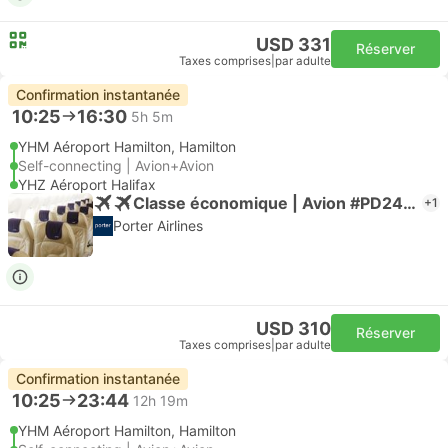
USD 331
Réserver
Taxes comprises
|
par adulte
Confirmation instantanée
10:25
16:30
5h 5m
YHM Aéroport Hamilton, Hamilton
Self-connecting | Avion+Avion
YHZ Aéroport Halifax
Classe économique | Avion #PD2446
+1
Porter Airlines
USD 310
Réserver
Taxes comprises
|
par adulte
Confirmation instantanée
10:25
23:44
12h 19m
YHM Aéroport Hamilton, Hamilton