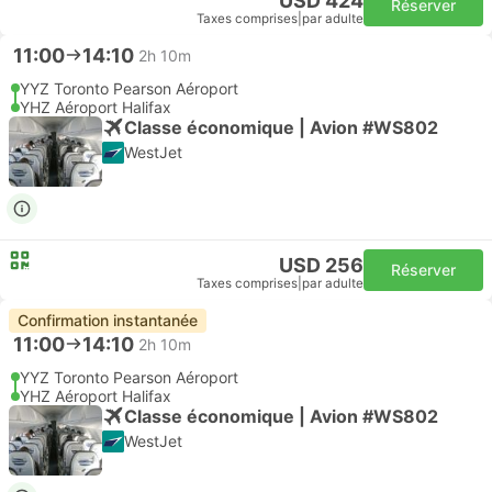
USD 424
Réserver
Taxes comprises
|
par adulte
11:00
14:10
2h 10m
YYZ Toronto Pearson Aéroport
YHZ Aéroport Halifax
Classe économique | Avion #WS802
WestJet
USD 256
Réserver
Taxes comprises
|
par adulte
Confirmation instantanée
11:00
14:10
2h 10m
YYZ Toronto Pearson Aéroport
YHZ Aéroport Halifax
Classe économique | Avion #WS802
WestJet