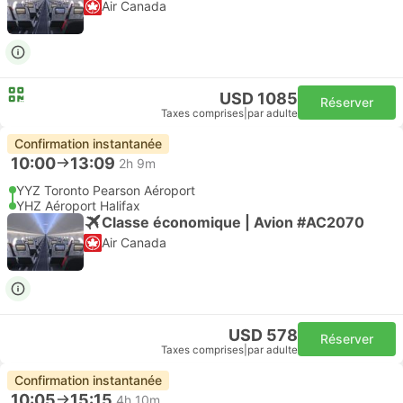
Air Canada
USD 1085
Réserver
Taxes comprises
|
par adulte
Confirmation instantanée
10:00
13:09
2h 9m
YYZ Toronto Pearson Aéroport
YHZ Aéroport Halifax
Classe économique | Avion #AC2070
Air Canada
USD 578
Réserver
Taxes comprises
|
par adulte
Confirmation instantanée
10:05
15:15
4h 10m