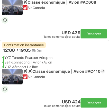
Classe économique | Avion #AC608
Air Canada
USD 439
Réserver
Taxes comprises
|
par adulte
Confirmation instantanée
12:00
19:05
6h 5m
YYZ Toronto Pearson Aéroport
Self-connecting | Avion+Avion
YHZ Aéroport Halifax
Classe économique | Avion #AC410
+1
Air Canada
USD 424
Réserver
Taxes comprises
|
par adulte