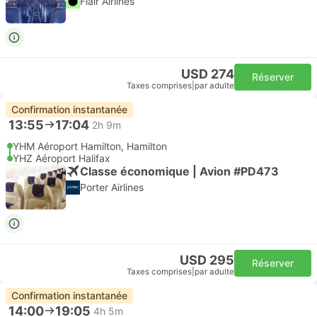
Flair Airlines
USD 274
Réserver
Taxes comprises
|
par adulte
Confirmation instantanée
13:55
17:04
2h 9m
YHM Aéroport Hamilton, Hamilton
YHZ Aéroport Halifax
Classe économique | Avion #PD473
Porter Airlines
USD 295
Réserver
Taxes comprises
|
par adulte
Confirmation instantanée
14:00
19:05
4h 5m