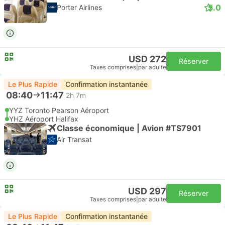
5.0
Porter Airlines
USD 272
Réserver
Taxes comprises
|
par adulte
Le Plus Rapide
Confirmation instantanée
08:40
11:47
2h 7m
YYZ Toronto Pearson Aéroport
YHZ Aéroport Halifax
Classe économique | Avion #TS7901
Air Transat
USD 297
Réserver
Taxes comprises
|
par adulte
Le Plus Rapide
Confirmation instantanée