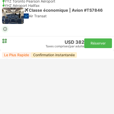
YYZ Toronto Pearson Aéroport
YHZ Aéroport Halifax
Classe économique | Avion #TS7846
Air Transat
USD 382
Réserver
Taxes comprises
|
par adulte
Le Plus Rapide
Confirmation instantanée
17:40
20:47
2h 7m
YYZ Toronto Pearson Aéroport
YHZ Aéroport Halifax
Classe économique | Avion #PD207
Porter Airlines
USD 347
Réserver
Taxes comprises
|
par adulte