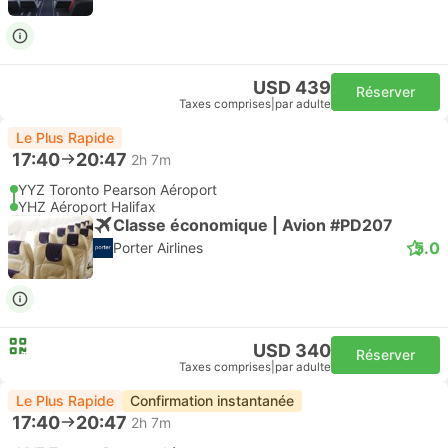
USD 439
Réserver
Taxes comprises
|
par adulte
Le Plus Rapide
17:40
20:47
2h 7m
YYZ Toronto Pearson Aéroport
YHZ Aéroport Halifax
Classe économique | Avion #PD207
5.0
Porter Airlines
USD 340
Réserver
Taxes comprises
|
par adulte
Le Plus Rapide
Confirmation instantanée
17:40
20:47
2h 7m