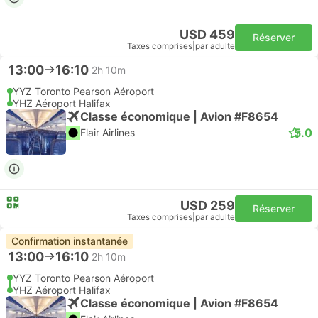
USD 459
Réserver
Taxes comprises
|
par adulte
13:00
16:10
2h 10m
YYZ Toronto Pearson Aéroport
YHZ Aéroport Halifax
Classe économique | Avion #F8654
5.0
Flair Airlines
USD 259
Réserver
Taxes comprises
|
par adulte
Confirmation instantanée
13:00
16:10
2h 10m
YYZ Toronto Pearson Aéroport
YHZ Aéroport Halifax
Classe économique | Avion #F8654