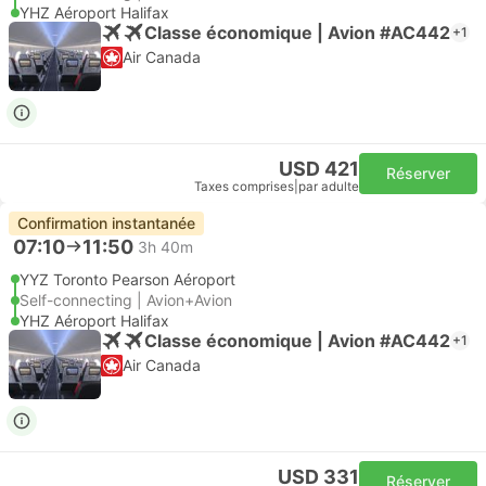
YHZ Aéroport Halifax
Classe économique | Avion #AC442
+1
Air Canada
USD 421
Réserver
Taxes comprises
|
par adulte
Confirmation instantanée
07:10
11:50
3h 40m
YYZ Toronto Pearson Aéroport
Self-connecting | Avion+Avion
YHZ Aéroport Halifax
Classe économique | Avion #AC442
+1
Air Canada
USD 331
Réserver