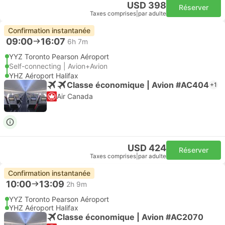
USD 398
Réserver
Taxes comprises
|
par adulte
Confirmation instantanée
09:00
16:07
6h 7m
YYZ Toronto Pearson Aéroport
Self-connecting | Avion+Avion
YHZ Aéroport Halifax
Classe économique | Avion #AC404
+1
Air Canada
USD 424
Réserver
Taxes comprises
|
par adulte
Confirmation instantanée
10:00
13:09
2h 9m
YYZ Toronto Pearson Aéroport
YHZ Aéroport Halifax
Classe économique | Avion #AC2070