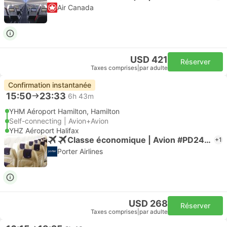
Air Canada
USD 421
Réserver
Taxes comprises
|
par adulte
Confirmation instantanée
15:50
23:33
6h 43m
YHM Aéroport Hamilton, Hamilton
Self-connecting | Avion+Avion
YHZ Aéroport Halifax
Classe économique | Avion #PD2436
+1
Porter Airlines
USD 268
Réserver
Taxes comprises
|
par adulte