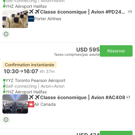
Self-connecting | Avion+Avion
YHZ Aéroport Halifax
Classe économique | Avion #PD2446
+1
Porter Airlines
USD 595
Réserver
Taxes comprises
|
par adulte
Confirmation instantanée
10:30
16:07
4h 37m
YYZ Toronto Pearson Aéroport
Self-connecting | Avion+Avion
YHZ Aéroport Halifax
Classe économique | Avion #AC408
+1
Air Canada