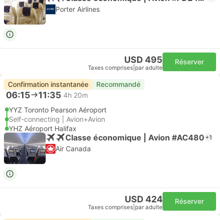
Porter Airlines
USD 495
Réserver
Taxes comprises
|
par adulte
Confirmation instantanée
Recommandé
06:15
11:35
4h 20m
YYZ Toronto Pearson Aéroport
Self-connecting | Avion+Avion
YHZ Aéroport Halifax
Classe économique | Avion #AC480
+1
Air Canada
USD 424
Réserver
Taxes comprises
|
par adulte