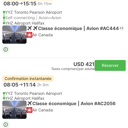
08:00
15:15
6h 15m
YYZ Toronto Pearson Aéroport
Self-connecting | Avion+Avion
YHZ Aéroport Halifax
Classe économique | Avion #AC444
+1
Air Canada
USD 421
Réserver
Taxes comprises
|
par adulte
Confirmation instantanée
08:05
11:14
2h 9m
YYZ Toronto Pearson Aéroport
YHZ Aéroport Halifax
Classe économique | Avion #AC2056
Air Canada