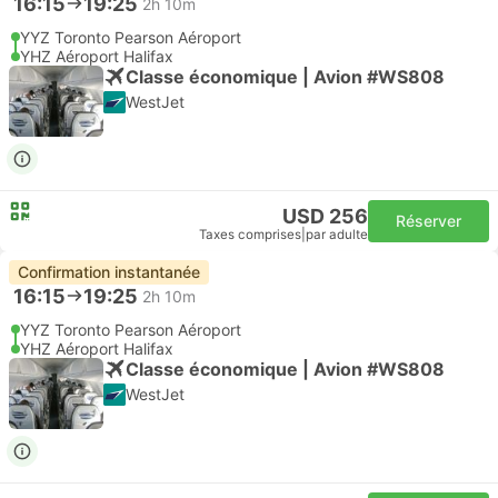
16:15
19:25
2h 10m
YYZ Toronto Pearson Aéroport
YHZ Aéroport Halifax
Classe économique | Avion #WS808
WestJet
USD 256
Réserver
Taxes comprises
|
par adulte
Confirmation instantanée
16:15
19:25
2h 10m
YYZ Toronto Pearson Aéroport
YHZ Aéroport Halifax
Classe économique | Avion #WS808
WestJet