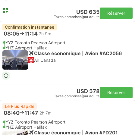
USD 635
Réserver
Taxes comprises
|
par adulte
Confirmation instantanée
08:05
11:14
2h 9m
YYZ Toronto Pearson Aéroport
YHZ Aéroport Halifax
Classe économique | Avion #AC2056
Air Canada
USD 578
Réserver
Taxes comprises
|
par adulte
Le Plus Rapide
08:40
11:47
2h 7m
YYZ Toronto Pearson Aéroport
YHZ Aéroport Halifax
Classe économique | Avion #PD201