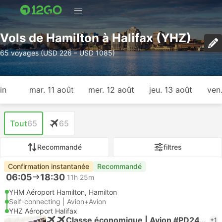
Vols de Hamilton à Halifax (YHZ)
65 voyages (USD 226 – USD 1085)
in
mar. 11 août
mer. 12 août
jeu. 13 août
ven
Tout
65
65
Recommandé
filtres
Confirmation instantanée
Recommandé
06:05
18:30
11h 25m
YHM Aéroport Hamilton, Hamilton
Self-connecting | Avion+Avion
YHZ Aéroport Halifax
Classe économique | Avion #PD2438
+1