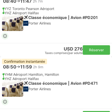
08:40
11:47
2h 7m
YYZ Toronto Pearson Aéroport
YHZ Aéroport Halifax
Classe économique | Avion #PD201
Porter Airlines
USD 276
Réserver
Taxes comprises
|
par adulte
Confirmation instantanée
08:50
11:59
2h 9m
YHM Aéroport Hamilton, Hamilton
YHZ Aéroport Halifax
Classe économique | Avion #PD471
Porter Airlines