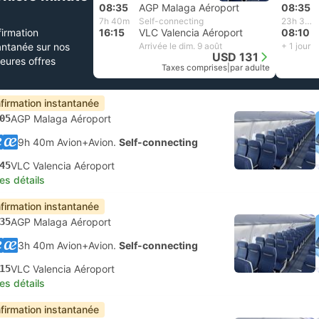
08:35
AGP Malaga Aéroport
08:35
7h 40m
Self-connecting
23h 35m
irmation
16:15
VLC Valencia Aéroport
08:10
antanée sur nos
Arrivée le dim. 9 août
+ 1 jour
USD 131
leures offres
Taxes comprises
|
par adulte
firmation instantanée
05
AGP Malaga Aéroport
9h 40m Avion+Avion.
Self-connecting
45
VLC Valencia Aéroport
les détails
firmation instantanée
35
AGP Malaga Aéroport
3h 40m Avion+Avion.
Self-connecting
15
VLC Valencia Aéroport
les détails
firmation instantanée