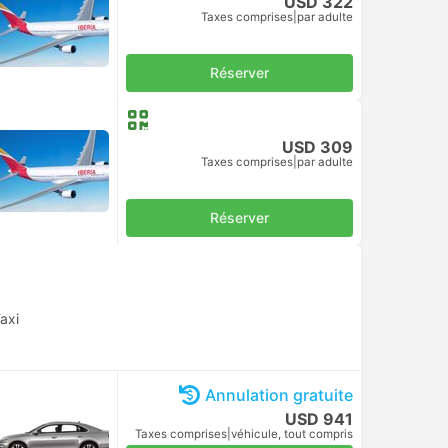
USD 322
Taxes comprises
|
par adulte
Réserver
USD 309
Taxes comprises
|
par adulte
Réserver
axi
Annulation gratuite
USD 941
Taxes comprises
|
véhicule, tout compris