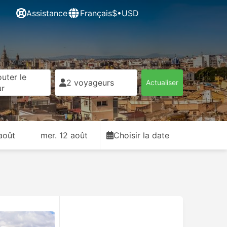
Assistance
Français
$•USD
uter le
2 voyageurs
Actualiser
ur
août
mer. 12 août
Choisir la date