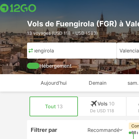
Vols de Fuengirola (FGR) à Va
13 voyages (USD 118 – USD 1583)
Fuengirola
Valencia
Hébergement
Aujourd’hui
Demain
sam.
Vols
10
Tout
13
De USD 118
Con
Filtrer par
Recommandé
08: