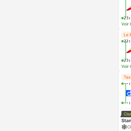
23:
Voir 
Le 
22:
23:
Voir 
Tax
--:
--:
Cla
Sta
Cl