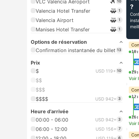
VLC Valencia Aéroport
10
?
Valencia Hotel Transfer
1
Conf
Valencia Airport
1
inst
meil
Manises Hotel Transfer
1
Options de réservation
Con
Confirmation instantanée du billet
13
10:
Prix
$
USD 119+
10
19:
Voir 
$$
$$$
Con
12:
$$$$
USD 942+
3
Heure d’arrivée
16:
00:00 - 06:00
USD 942+
3
Voir 
06:00 - 12:00
USD 156+
7
Con
12:00 - 18:00
USD 119+
6