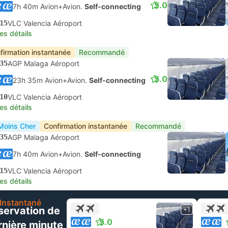
5.0
7h 40m Avion+Avion.
Self-connecting
15
VLC Valencia Aéroport
les détails
firmation instantanée
Recommandé
35
AGP Malaga Aéroport
5.0
23h 35m Avion+Avion.
Self-connecting
10
VLC Valencia Aéroport
les détails
Moins Cher
Confirmation instantanée
Recommandé
35
AGP Malaga Aéroport
7h 40m Avion+Avion.
Self-connecting
15
VLC Valencia Aéroport
les détails
Instantané
servation de
+1
5.0
rnière minute