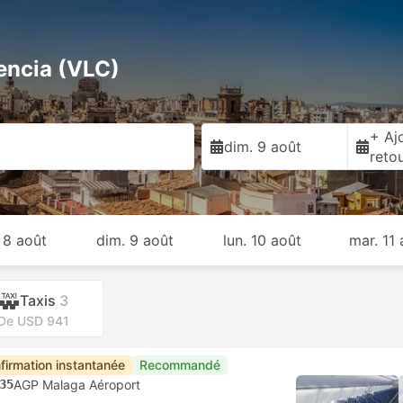
lencia (VLC)
+ Ajo
dim. 9 août
reto
 8 août
dim. 9 août
lun. 10 août
mar. 11 
Taxis
3
De USD 941
firmation instantanée
Recommandé
35
AGP Malaga Aéroport