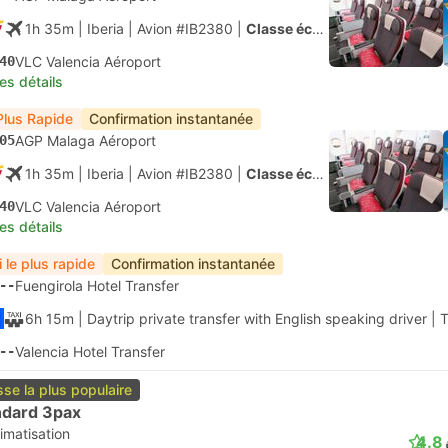
1h 35m
| Iberia
|
Avion #IB2380
|
Classe économique
40
VLC Valencia Aéroport
les détails
Plus Rapide
Confirmation instantanée
05
AGP Malaga Aéroport
1h 35m
| Iberia
|
Avion #IB2380
|
Classe économique
40
VLC Valencia Aéroport
les détails
i le plus rapide
Confirmation instantanée
--
Fuengirola Hotel Transfer
6h 15m
| Daytrip private transfer with English speaking driver
|
T
--
Valencia Hotel Transfer
sse la plus populaire
ndard 3pax
imatisation
4.8