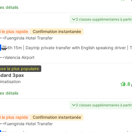
les détails
3 classes supplémentaires à part
i le plus rapide
Confirmation instantanée
--
Fuengirola Hotel Transfer
6h 15m
| Daytrip private transfer with English speaking driver
|
T
--
Valencia Airport
sse la plus populaire
ndard 3pax
imatisation
4.8
les détails
3 classes supplémentaires à part
i le plus rapide
Confirmation instantanée
--
Fuengirola Hotel Transfer