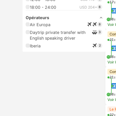
17:
18:00 - 24:00
USD 204+
6
Opérateurs
08:
+1
Air Europa
8
Voir 
Daytrip private transfer with
3
Con
English speaking driver
21:
Iberia
2
08:
+1
Voir 
Con
21:
08:
+1
Voir 
Le 
22: