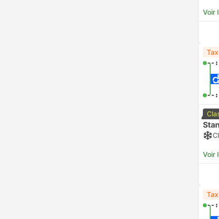
Voir 
Tax
--:
--:
Cla
Sta
Cl
Voir 
Tax
--: