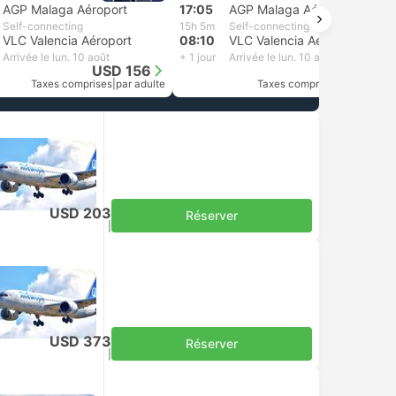
AGP Malaga Aéroport
17:05
AGP Malaga Aéroport
Self-connecting
15h 5m
Self-connecting
VLC Valencia Aéroport
08:10
VLC Valencia Aéroport
Arrivée le lun. 10 août
+ 1 jour
Arrivée le lun. 10 août
USD 156
USD 162
Taxes comprises
|
par adulte
Taxes comprises
|
par adulte
USD 203
Réserver
Taxes comprises
|
par adulte
USD 373
Réserver
Taxes comprises
|
par adulte