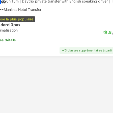
6h 15m
| Daytrip private transfer with English speaking driver
|
T
--
Manises Hotel Transfer
sse la plus populaire
ndard 3pax
imatisation
4.8
les détails
3 classes supplémentaires à part