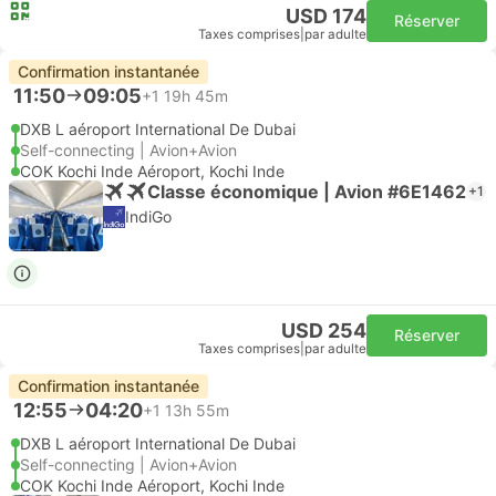
USD 174
Réserver
Taxes comprises
|
par adulte
Confirmation instantanée
11:50
09:05
+1
19h 45m
DXB L aéroport International De Dubai
Self-connecting | Avion+Avion
COK Kochi Inde Aéroport, Kochi Inde
Classe économique | Avion #6E1462
+1
IndiGo
USD 254
Réserver
Taxes comprises
|
par adulte
Confirmation instantanée
12:55
04:20
+1
13h 55m
DXB L aéroport International De Dubai
Self-connecting | Avion+Avion
COK Kochi Inde Aéroport, Kochi Inde