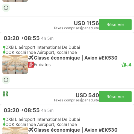
USD 1156
Réserver
Taxes comprises
|
par adulte
03:20
08:55
4h 5m
DXB L aéroport International De Dubai
COK Kochi Inde Aéroport, Kochi Inde
Classe économique | Avion #EK530
4.4
Emirates
USD 540
Réserver
Taxes comprises
|
par adulte
03:20
08:55
4h 5m
DXB L aéroport International De Dubai
COK Kochi Inde Aéroport, Kochi Inde
Classe économique | Avion #EK530