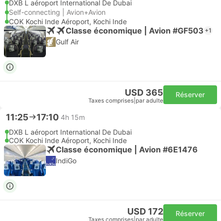
DXB L aéroport International De Dubai
Self-connecting | Avion+Avion
COK Kochi Inde Aéroport, Kochi Inde
Classe économique | Avion #GF503
+1
Gulf Air
USD 365
Réserver
Taxes comprises
|
par adulte
11:25
17:10
4h 15m
DXB L aéroport International De Dubai
COK Kochi Inde Aéroport, Kochi Inde
Classe économique | Avion #6E1476
IndiGo
USD 172
Réserver
Taxes comprises
|
par adulte