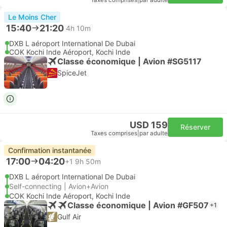
Taxes comprises
|
par adulte
Le Moins Cher
15:40
21:20
4h 10m
DXB L aéroport International De Dubai
COK Kochi Inde Aéroport, Kochi Inde
Classe économique | Avion #SG5117
SpiceJet
USD 159
Réserver
Taxes comprises
|
par adulte
Confirmation instantanée
17:00
04:20
+1
9h 50m
DXB L aéroport International De Dubai
Self-connecting | Avion+Avion
COK Kochi Inde Aéroport, Kochi Inde
Classe économique | Avion #GF507
+1
Gulf Air