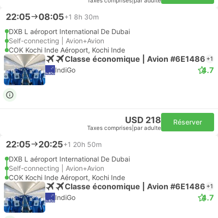
Taxes comprises
|
par adulte
22:05
08:05
+1
8h 30m
DXB L aéroport International De Dubai
Self-connecting | Avion+Avion
COK Kochi Inde Aéroport, Kochi Inde
Classe économique | Avion #6E1486
+1
4.7
IndiGo
USD 218
Réserver
Taxes comprises
|
par adulte
22:05
20:25
+1
20h 50m
DXB L aéroport International De Dubai
Self-connecting | Avion+Avion
COK Kochi Inde Aéroport, Kochi Inde
Classe économique | Avion #6E1486
+1
4.7
IndiGo