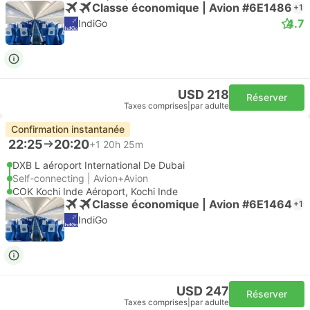
Classe économique | Avion #6E1486
+1
4.7
IndiGo
USD 218
Réserver
Taxes comprises
|
par adulte
Confirmation instantanée
22:25
20:20
+1
20h 25m
DXB L aéroport International De Dubai
Self-connecting | Avion+Avion
COK Kochi Inde Aéroport, Kochi Inde
Classe économique | Avion #6E1464
+1
IndiGo
USD 247
Réserver
Taxes comprises
|
par adulte