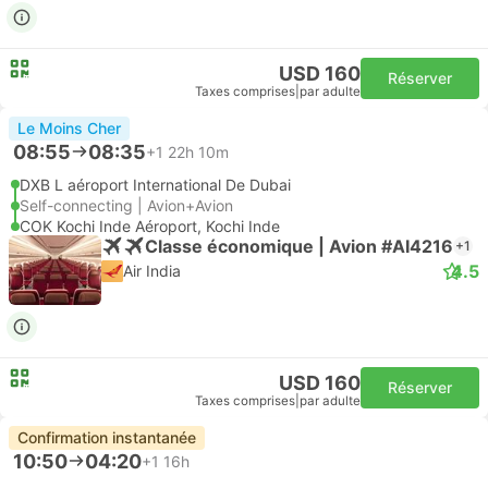
USD 160
Réserver
Taxes comprises
|
par adulte
Le Moins Cher
08:55
08:35
+1
22h 10m
DXB L aéroport International De Dubai
Self-connecting | Avion+Avion
COK Kochi Inde Aéroport, Kochi Inde
Classe économique | Avion #AI4216
+1
4.5
Air India
USD 160
Réserver
Taxes comprises
|
par adulte
Confirmation instantanée
10:50
04:20
+1
16h