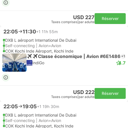
USD 227
Réserver
Taxes comprises
|
par adulte
22:05
11:30
+1
11h 55m
DXB L aéroport International De Dubai
Self-connecting | Avion+Avion
COK Kochi Inde Aéroport, Kochi Inde
Classe économique | Avion #6E1486
+1
4.7
IndiGo
USD 222
Réserver
Taxes comprises
|
par adulte
22:05
19:05
+1
19h 30m
DXB L aéroport International De Dubai
Self-connecting | Avion+Avion
COK Kochi Inde Aéroport, Kochi Inde