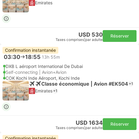
Emirates
USD 530
Réserver
Taxes comprises
|
par adulte
Confirmation instantanée
03:30
18:55
13h 55m
DXB L aéroport International De Dubai
Self-connecting | Avion+Avion
COK Kochi Inde Aéroport, Kochi Inde
Classe économique | Avion #EK504
+1
Emirates
+1
USD 1634
Réserver
Taxes comprises
|
par adulte
Confirmation instantanée