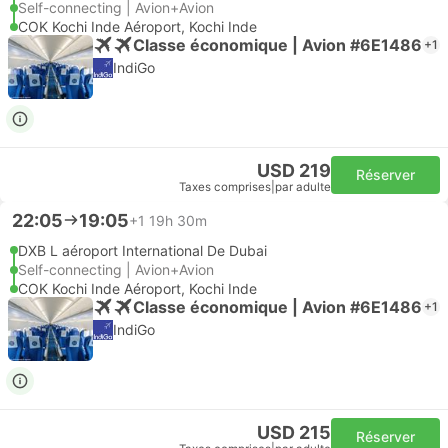
Self-connecting | Avion+Avion
COK Kochi Inde Aéroport, Kochi Inde
Classe économique | Avion #6E1486
+1
IndiGo
USD 219
Réserver
Taxes comprises
|
par adulte
22:05
19:05
+1
19h 30m
DXB L aéroport International De Dubai
Self-connecting | Avion+Avion
COK Kochi Inde Aéroport, Kochi Inde
Classe économique | Avion #6E1486
+1
IndiGo
USD 215
Réserver