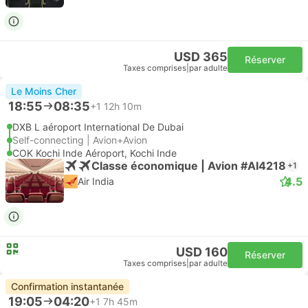
USD 365
Réserver
Taxes comprises
|
par adulte
Le Moins Cher
18:55
08:35
+1
12h 10m
DXB L aéroport International De Dubai
Self-connecting | Avion+Avion
COK Kochi Inde Aéroport, Kochi Inde
Classe économique | Avion #AI4218
+1
4.5
Air India
USD 160
Réserver
Taxes comprises
|
par adulte
Confirmation instantanée
19:05
04:20
+1
7h 45m