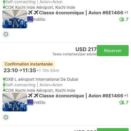
Self-connecting | Avion+Avion
COK Kochi Inde Aéroport, Kochi Inde
Classe économique | Avion #6E1466
+1
4.7
IndiGo
USD 217
Réserver
Taxes comprises
|
par adulte
Confirmation instantanée
23:10
11:35
+1
10h 55m
DXB L aéroport International De Dubai
Self-connecting | Avion+Avion
COK Kochi Inde Aéroport, Kochi Inde
Classe économique | Avion #6E1466
+1
4.7
IndiGo