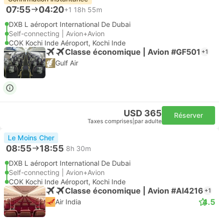
07:55
04:20
+1
18h 55m
DXB L aéroport International De Dubai
Self-connecting | Avion+Avion
COK Kochi Inde Aéroport, Kochi Inde
Classe économique | Avion #GF501
+1
Gulf Air
USD 365
Réserver
Taxes comprises
|
par adulte
Le Moins Cher
08:55
18:55
8h 30m
DXB L aéroport International De Dubai
Self-connecting | Avion+Avion
COK Kochi Inde Aéroport, Kochi Inde
Classe économique | Avion #AI4216
+1
4.5
Air India