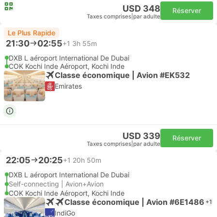
USD 348
Réserver
Taxes comprises
|
par adulte
Le Plus Rapide
21:30
02:55
+1
3h 55m
DXB L aéroport International De Dubai
COK Kochi Inde Aéroport, Kochi Inde
Classe économique | Avion #EK532
Emirates
USD 339
Réserver
Taxes comprises
|
par adulte
22:05
20:25
+1
20h 50m
DXB L aéroport International De Dubai
Self-connecting | Avion+Avion
COK Kochi Inde Aéroport, Kochi Inde
Classe économique | Avion #6E1486
+1
IndiGo