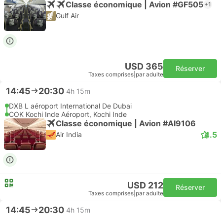
Classe économique | Avion #GF505
+1
Gulf Air
USD 365
Réserver
Taxes comprises
|
par adulte
14:45
20:30
4h 15m
DXB L aéroport International De Dubai
COK Kochi Inde Aéroport, Kochi Inde
Classe économique | Avion #AI9106
4.5
Air India
USD 212
Réserver
Taxes comprises
|
par adulte
14:45
20:30
4h 15m