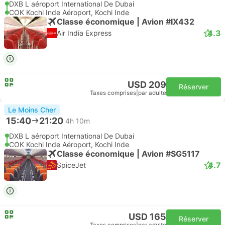
DXB L aéroport International De Dubai
COK Kochi Inde Aéroport, Kochi Inde
Classe économique | Avion #IX432
4.3
Air India Express
USD 209
Réserver
Taxes comprises
|
par adulte
Le Moins Cher
15:40
21:20
4h 10m
DXB L aéroport International De Dubai
COK Kochi Inde Aéroport, Kochi Inde
Classe économique | Avion #SG5117
4.7
SpiceJet
USD 165
Réserver