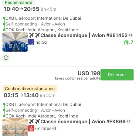
Recommandé
10:40
20:55
8h 45m
DXB L aéroport International De Dubai
Self-connecting | Avion+Avion
COK Kochi Inde Aéroport, Kochi Inde
Classe économique | Avion #6E1452
+1
4.7
IndiGo
USD 198
Réserver
Taxes comprises
|
par adulte
Confirmation instantanée
02:15
13:40
9h 55m
DXB L aéroport International De Dubai
Self-connecting | Avion+Avion
COK Kochi Inde Aéroport, Kochi Inde
Classe économique | Avion #EK866
+1
Emirates
+1