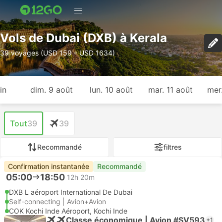
Vols de Dubai (DXB) à Kerala
39 voyages (USD 159 – USD 1634)
in
dim. 9 août
lun. 10 août
mar. 11 août
mer
Tout
39
39
Recommandé
filtres
Confirmation instantanée
Recommandé
05:00
18:50
12h 20m
DXB L aéroport International De Dubai
Self-connecting | Avion+Avion
COK Kochi Inde Aéroport, Kochi Inde
Classe économique | Avion #SV593
+1