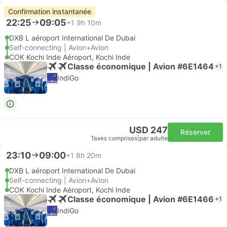
Confirmation instantanée
22:25
09:05
+1
9h 10m
DXB L aéroport International De Dubai
Self-connecting | Avion+Avion
COK Kochi Inde Aéroport, Kochi Inde
Classe économique | Avion #6E1464
+1
IndiGo
USD 247
Réserver
Taxes comprises
|
par adulte
23:10
09:00
+1
8h 20m
DXB L aéroport International De Dubai
Self-connecting | Avion+Avion
COK Kochi Inde Aéroport, Kochi Inde
Classe économique | Avion #6E1466
+1
IndiGo