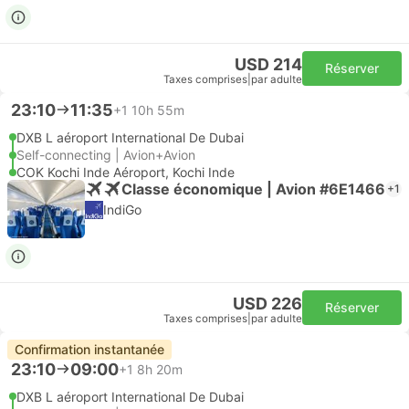
USD 214
Réserver
Taxes comprises
|
par adulte
23:10
11:35
+1
10h 55m
DXB L aéroport International De Dubai
Self-connecting | Avion+Avion
COK Kochi Inde Aéroport, Kochi Inde
Classe économique | Avion #6E1466
+1
IndiGo
USD 226
Réserver
Taxes comprises
|
par adulte
Confirmation instantanée
23:10
09:00
+1
8h 20m
DXB L aéroport International De Dubai