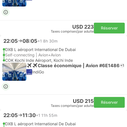
USD 223
Réserver
Taxes comprises
|
par adulte
22:05
08:05
+1
8h 30m
DXB L aéroport International De Dubai
Self-connecting | Avion+Avion
COK Kochi Inde Aéroport, Kochi Inde
Classe économique | Avion #6E1486
+1
IndiGo
USD 215
Réserver
Taxes comprises
|
par adulte
22:05
11:30
+1
11h 55m
DXB L aéroport International De Dubai