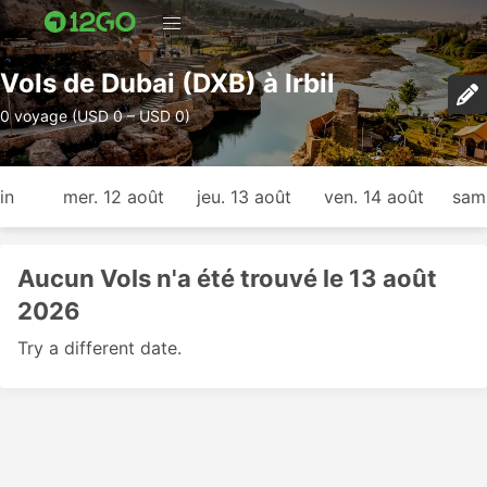
Vols de Dubai (DXB) à Irbil
0 voyage (USD 0 – USD 0)
in
mer. 12 août
jeu. 13 août
ven. 14 août
sam.
Aucun Vols n'a été trouvé le 13 août
2026
Try a different date.