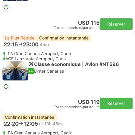
USD 115
Réserver
Taxes comprises
|
par adulte
Le Plus Rapide
Confirmation instantanée
22:15
23:00
45m
LPA Gran Canaria Aéroport, Cadix
ACE Lanzarote Aéroport, Cadix
Classe économique | Avion #NT596
Binter Canarias
USD 119
Réserver
Taxes comprises
|
par adulte
Confirmation instantanée
22:20
12:05
+1
13h 45m
LPA Gran Canaria Aéroport, Cadix