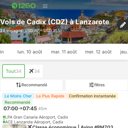
Vols de Cadix (CDZ) à Lanzarote
34 voyages (USD 87 – USD 255)
in
lun. 10 août
mar. 11 août
mer. 12 août
jeu
Tout
34
34
Recommandé
filtres
Le Moins Cher
Le Plus Rapide
Confirmation instantanée
Recommandé
07:00
07:45
45m
LPA Gran Canaria Aéroport, Cadix
ACE Lanzarote Aéroport, Cadix
Classe économique | Avion #PM703