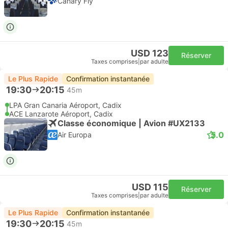
Canary Fly
USD 123
Réserver
Taxes comprises
|
par adulte
Le Plus Rapide
Confirmation instantanée
19:30
20:15
45m
LPA Gran Canaria Aéroport, Cadix
ACE Lanzarote Aéroport, Cadix
Classe économique | Avion #UX2133
5.0
Air Europa
USD 115
Réserver
Taxes comprises
|
par adulte
Le Plus Rapide
Confirmation instantanée
19:30
20:15
45m