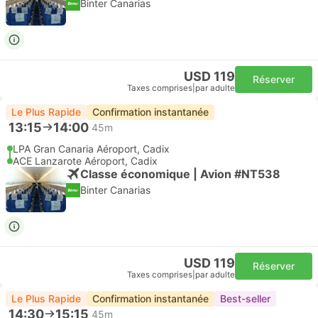
Binter Canarias
USD 119
Réserver
Taxes comprises
|
par adulte
Le Plus Rapide
Confirmation instantanée
13:15
14:00
45m
LPA Gran Canaria Aéroport, Cadix
ACE Lanzarote Aéroport, Cadix
Classe économique | Avion #NT538
Binter Canarias
USD 119
Réserver
Taxes comprises
|
par adulte
Le Plus Rapide
Confirmation instantanée
Best-seller
14:30
15:15
45m