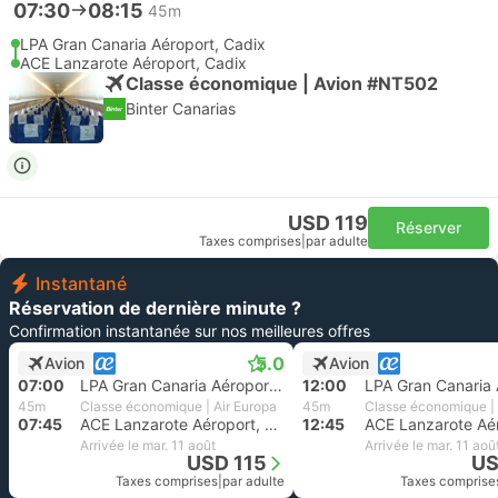
07:30
08:15
45m
LPA Gran Canaria Aéroport, Cadix
ACE Lanzarote Aéroport, Cadix
Classe économique | Avion #NT502
Binter Canarias
USD 119
Réserver
Taxes comprises
|
par adulte
Instantané
Réservation de dernière minute ?
Confirmation instantanée sur nos meilleures offres
5.0
Avion
Avion
07:00
LPA Gran Canaria Aéroport, Cadix
12:00
45m
Classe économique | Air Europa
45m
Classe économique | 
07:45
ACE Lanzarote Aéroport, Cadix
12:45
Arrivée le mar. 11 août
Arrivée le mar. 11 aoû
USD 115
US
Taxes comprises
|
par adulte
Taxes comprise