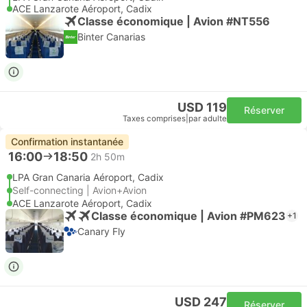
ACE Lanzarote Aéroport, Cadix
Classe économique | Avion #NT556
Binter Canarias
USD 119
Réserver
Taxes comprises
|
par adulte
Confirmation instantanée
16:00
18:50
2h 50m
LPA Gran Canaria Aéroport, Cadix
Self-connecting | Avion+Avion
ACE Lanzarote Aéroport, Cadix
Classe économique | Avion #PM623
+1
Canary Fly
USD 247
Réserver