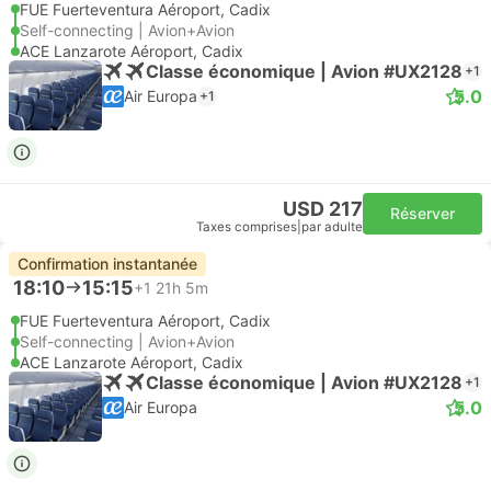
FUE Fuerteventura Aéroport, Cadix
Self-connecting | Avion+Avion
ACE Lanzarote Aéroport, Cadix
Classe économique | Avion #UX2128
+1
5.0
Air Europa
+1
USD 217
Réserver
Taxes comprises
|
par adulte
Confirmation instantanée
18:10
15:15
+1
21h 5m
FUE Fuerteventura Aéroport, Cadix
Self-connecting | Avion+Avion
ACE Lanzarote Aéroport, Cadix
Classe économique | Avion #UX2128
+1
5.0
Air Europa