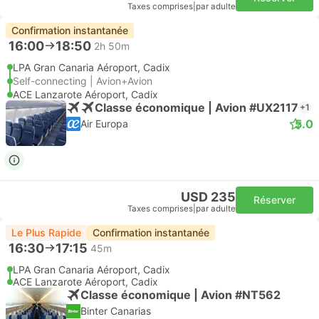
Taxes comprises
|
par adulte
Confirmation instantanée
16:00
18:50
2h 50m
LPA Gran Canaria Aéroport, Cadix
Self-connecting | Avion+Avion
ACE Lanzarote Aéroport, Cadix
Classe économique | Avion #UX2117
+1
5.0
Air Europa
USD 235
Réserver
Taxes comprises
|
par adulte
Le Plus Rapide
Confirmation instantanée
16:30
17:15
45m
LPA Gran Canaria Aéroport, Cadix
ACE Lanzarote Aéroport, Cadix
Classe économique | Avion #NT562
Binter Canarias