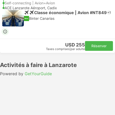
Self-connecting | Avion+Avion
ACE Lanzarote Aéroport, Cadix
Classe économique | Avion #NT849
+1
Binter Canarias
USD 255
Réserver
Taxes comprises
|
par adulte
Activités à faire à Lanzarote
Powered by
GetYourGuide