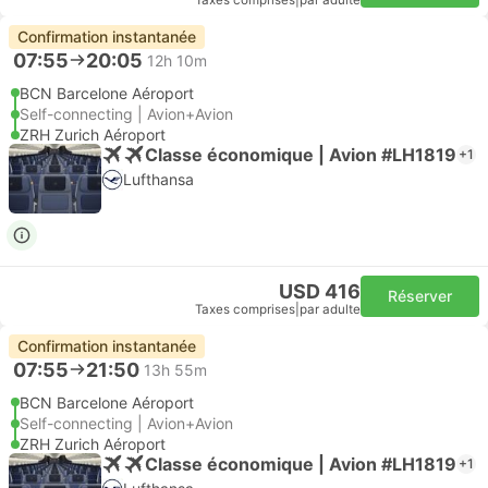
Taxes comprises
|
par adulte
Confirmation instantanée
07:55
20:05
12h 10m
BCN Barcelone Aéroport
Self-connecting | Avion+Avion
ZRH Zurich Aéroport
Classe économique | Avion #LH1819
+1
Lufthansa
USD 416
Réserver
Taxes comprises
|
par adulte
Confirmation instantanée
07:55
21:50
13h 55m
BCN Barcelone Aéroport
Self-connecting | Avion+Avion
ZRH Zurich Aéroport
Classe économique | Avion #LH1819
+1