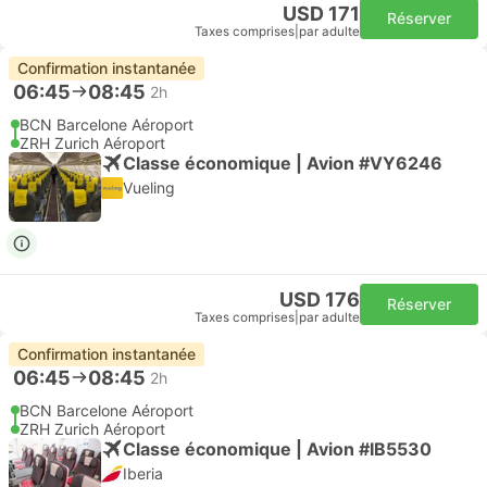
USD 171
Réserver
Taxes comprises
|
par adulte
Confirmation instantanée
06:45
08:45
2h
BCN Barcelone Aéroport
ZRH Zurich Aéroport
Classe économique | Avion #VY6246
Vueling
USD 176
Réserver
Taxes comprises
|
par adulte
Confirmation instantanée
06:45
08:45
2h
BCN Barcelone Aéroport
ZRH Zurich Aéroport
Classe économique | Avion #IB5530
Iberia