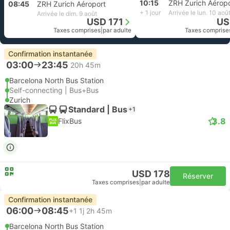
10:15
ZRH Zurich Aéropo
08:45
ZRH Zurich Aéroport
+ 1 jour
Arrivée le lun. 10 aoû
Arrivée le dim. 9 août
USD 171
US
Taxes comprises
|
par adulte
Taxes comprise
Confirmation instantanée
03:00
23:45
20h 45m
Barcelona North Bus Station
Self-connecting | Bus+Bus
Zurich
Standard | Bus
+1
3.8
FlixBus
USD 178
Réserver
Taxes comprises
|
par adulte
Confirmation instantanée
06:00
08:45
+1
1j 2h 45m
Barcelona North Bus Station