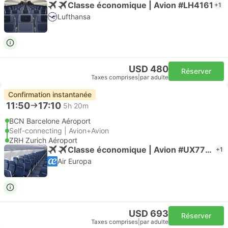
Classe économique | Avion #LH4161
+1
Lufthansa
USD 480
Réserver
Taxes comprises
|
par adulte
Confirmation instantanée
11:50
17:10
5h 20m
BCN Barcelone Aéroport
Self-connecting | Avion+Avion
ZRH Zurich Aéroport
Classe économique | Avion #UX7706
+1
Air Europa
USD 693
Réserver
Taxes comprises
|
par adulte