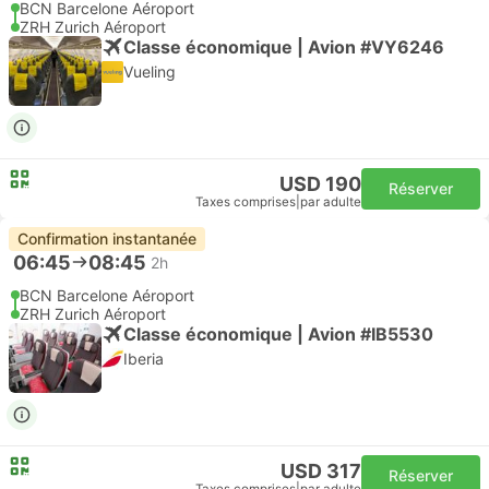
BCN Barcelone Aéroport
ZRH Zurich Aéroport
Classe économique | Avion #VY6246
Vueling
USD 190
Réserver
Taxes comprises
|
par adulte
Confirmation instantanée
06:45
08:45
2h
BCN Barcelone Aéroport
ZRH Zurich Aéroport
Classe économique | Avion #IB5530
Iberia
USD 317
Réserver