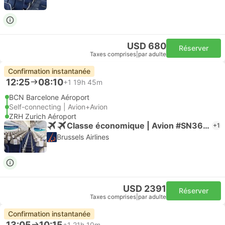
USD 680
Réserver
Taxes comprises
|
par adulte
Confirmation instantanée
12:25
08:10
+1
19h 45m
BCN Barcelone Aéroport
Self-connecting | Avion+Avion
ZRH Zurich Aéroport
Classe économique | Avion #SN3698
+1
Brussels Airlines
USD 2391
Réserver
Taxes comprises
|
par adulte
Confirmation instantanée
13:05
10:15
+1
21h 10m