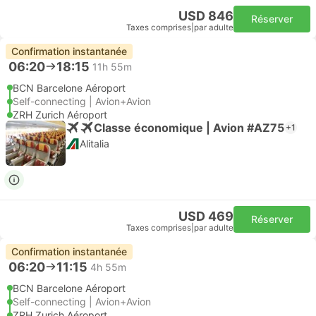
USD 846
Réserver
Taxes comprises
|
par adulte
Confirmation instantanée
06:20
18:15
11h 55m
BCN Barcelone Aéroport
Self-connecting | Avion+Avion
ZRH Zurich Aéroport
Classe économique | Avion #AZ75
+1
Alitalia
USD 469
Réserver
Taxes comprises
|
par adulte
Confirmation instantanée
06:20
11:15
4h 55m
BCN Barcelone Aéroport
Self-connecting | Avion+Avion
ZRH Zurich Aéroport