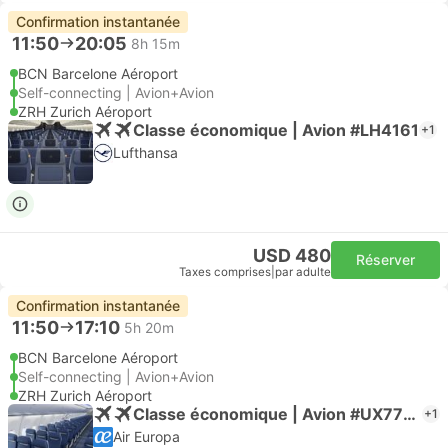
Confirmation instantanée
11:50
20:05
8h 15m
BCN Barcelone Aéroport
Self-connecting | Avion+Avion
ZRH Zurich Aéroport
Classe économique | Avion #LH4161
+1
Lufthansa
USD 480
Réserver
Taxes comprises
|
par adulte
Confirmation instantanée
11:50
17:10
5h 20m
BCN Barcelone Aéroport
Self-connecting | Avion+Avion
ZRH Zurich Aéroport
Classe économique | Avion #UX7706
+1
Air Europa