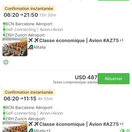
Confirmation instantanée
06:20
21:50
15h 30m
BCN Barcelone Aéroport
Self-connecting | Avion+Avion
ZRH Zurich Aéroport
Classe économique | Avion #AZ75
+1
Alitalia
USD 487
Réserver
Taxes comprises
|
par adulte
Confirmation instantanée
06:20
11:15
4h 55m
BCN Barcelone Aéroport
Self-connecting | Avion+Avion
ZRH Zurich Aéroport
Classe économique | Avion #AZ75
+1
4.0
Alitalia
+1