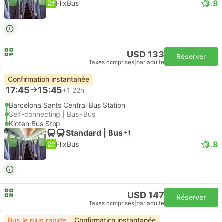
3.8
FlixBus
USD 133
Réserver
Taxes comprises
|
par adulte
Confirmation instantanée
17:45
15:45
+1
22h
Barcelona Sants Central Bus Station
Self-connecting | Bus+Bus
Kloten Bus Stop
Standard | Bus
+1
3.8
FlixBus
USD 147
Réserver
Taxes comprises
|
par adulte
Bus le plus rapide
Confirmation instantanée