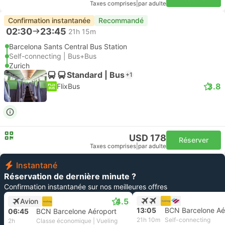
Taxes comprises
|
par adulte
Confirmation instantanée
Recommandé
02:30
23:45
21h 15m
Barcelona Sants Central Bus Station
Self-connecting | Bus+Bus
Zurich
Standard | Bus
+1
3.8
FlixBus
USD 178
Réserver
Taxes comprises
|
par adulte
Instantané
Réservation de dernière minute ?
Confirmation instantanée sur nos meilleures offres
4.5
Avion
13:05
BCN Barcelone Aé
06:45
BCN Barcelone Aéroport
21h 10m
Self-connecting
2h
Classe économique | Vueling