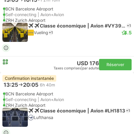
BCN Barcelone Aéroport
Self-connecting | Avion+Avion
ZRH Zurich Aéroport
Classe économique | Avion #VY3926
+1
4.5
Vueling
+1
USD 176
Réserver
Taxes comprises
|
par adulte
Confirmation instantanée
13:25
20:05
6h 40m
BCN Barcelone Aéroport
Self-connecting | Avion+Avion
ZRH Zurich Aéroport
Classe économique | Avion #LH1813
+1
Lufthansa