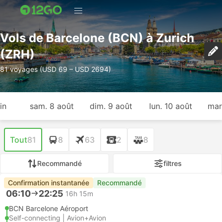
Vols de Barcelone (BCN) à Zurich
(ZRH)
81 voyages (USD 69 – USD 2694)
in
sam. 8 août
dim. 9 août
lun. 10 août
mar
Tout
81
8
63
2
8
Recommandé
filtres
Confirmation instantanée
Recommandé
06:10
22:25
16h 15m
BCN Barcelone Aéroport
Self-connecting | Avion+Avion