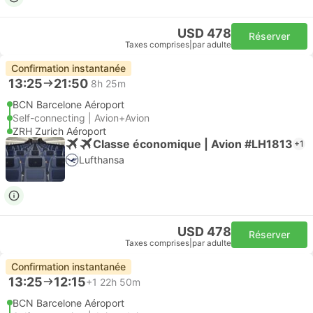
USD 478
Réserver
Taxes comprises
|
par adulte
Confirmation instantanée
13:25
21:50
8h 25m
BCN Barcelone Aéroport
Self-connecting | Avion+Avion
ZRH Zurich Aéroport
Classe économique | Avion #LH1813
+1
Lufthansa
USD 478
Réserver
Taxes comprises
|
par adulte
Confirmation instantanée
13:25
12:15
+1
22h 50m
BCN Barcelone Aéroport