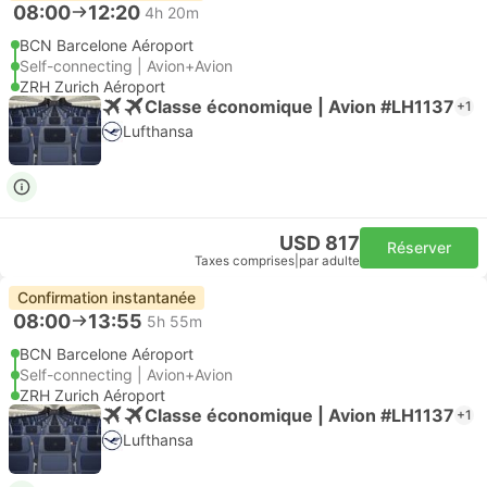
08:00
12:20
4h 20m
BCN Barcelone Aéroport
Self-connecting | Avion+Avion
ZRH Zurich Aéroport
Classe économique | Avion #LH1137
+1
Lufthansa
USD 817
Réserver
Taxes comprises
|
par adulte
Confirmation instantanée
08:00
13:55
5h 55m
BCN Barcelone Aéroport
Self-connecting | Avion+Avion
ZRH Zurich Aéroport
Classe économique | Avion #LH1137
+1
Lufthansa