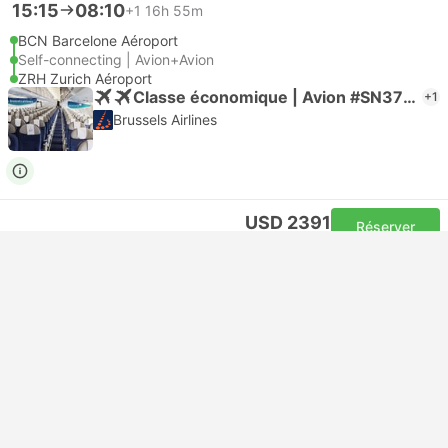
15:15
08:10
+1
16h 55m
BCN Barcelone Aéroport
Self-connecting | Avion+Avion
ZRH Zurich Aéroport
Classe économique | Avion #SN3704
+1
Brussels Airlines
USD 2391
Réserver
Taxes comprises
|
par adulte
Confirmation instantanée
15:40
08:40
+1
17h
BCN Barcelone Aéroport
Self-connecting | Avion+Avion
ZRH Zurich Aéroport
Classe économique | Avion #LH1815
+1
Lufthansa