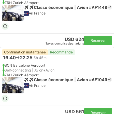
ZRH Zurich Aéroport
Classe économique | Avion #AF1449
+1
Air France
USD 624
Réserver
Taxes comprises
|
par adulte
Confirmation instantanée
Recommandé
16:40
22:25
5h 45m
BCN Barcelone Aéroport
Self-connecting | Avion+Avion
ZRH Zurich Aéroport
Classe économique | Avion #AF1049
+1
Air France
USD 561
Réserver