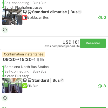
Self-connecting | Bus+Bus
Zurich Flughafenstrasse
Standard climatisé | Bus
+1
4.0
Blablacar Bus
USD 161
Réserver
Taxes comprises
|
par adulte
Confirmation instantanée
09:30
15:30
+1
1j 6h
Barcelona North Bus Station
Self-connecting | Bus+Bus
Kloten Bus Stop
Standard | Bus
+1
3.8
FlixBus