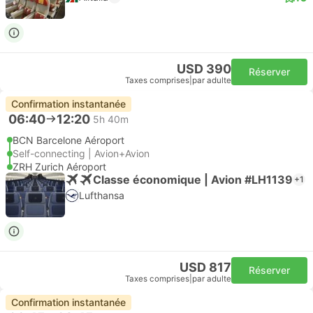
USD 390
Réserver
Taxes comprises
|
par adulte
Confirmation instantanée
06:40
12:20
5h 40m
BCN Barcelone Aéroport
Self-connecting | Avion+Avion
ZRH Zurich Aéroport
Classe économique | Avion #LH1139
+1
Lufthansa
USD 817
Réserver
Taxes comprises
|
par adulte
Confirmation instantanée