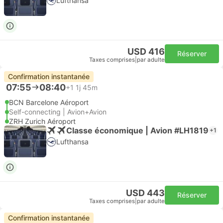
Lufthansa
USD 416
Réserver
Taxes comprises
|
par adulte
Confirmation instantanée
07:55
08:40
+1
1j 45m
BCN Barcelone Aéroport
Self-connecting | Avion+Avion
ZRH Zurich Aéroport
Classe économique | Avion #LH1819
+1
Lufthansa
USD 443
Réserver
Taxes comprises
|
par adulte
Confirmation instantanée