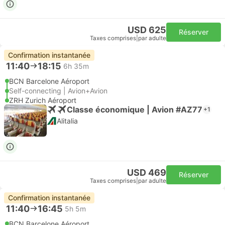
USD 625
Réserver
Taxes comprises
|
par adulte
Confirmation instantanée
11:40
18:15
6h 35m
BCN Barcelone Aéroport
Self-connecting | Avion+Avion
ZRH Zurich Aéroport
Classe économique | Avion #AZ77
+1
Alitalia
USD 469
Réserver
Taxes comprises
|
par adulte
Confirmation instantanée
11:40
16:45
5h 5m
BCN Barcelone Aéroport