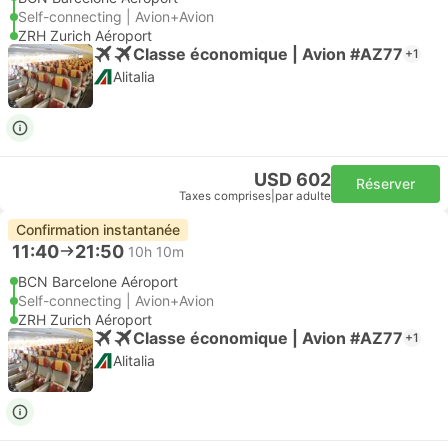
Self-connecting | Avion+Avion
ZRH Zurich Aéroport
Classe économique | Avion #AZ77
+1
Alitalia
USD 602
Réserver
Taxes comprises
|
par adulte
Confirmation instantanée
11:40
21:50
10h 10m
BCN Barcelone Aéroport
Self-connecting | Avion+Avion
ZRH Zurich Aéroport
Classe économique | Avion #AZ77
+1
Alitalia