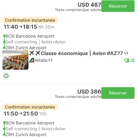
USD 487
Réserver
Taxes comprises
|
par adulte
Confirmation instantanée
11:40
18:15
6h 35m
BCN Barcelone Aéroport
Self-connecting | Avion+Avion
ZRH Zurich Aéroport
Classe économique | Avion #AZ77
+1
4.0
Alitalia
+1
USD 386
Réserver
Taxes comprises
|
par adulte
Confirmation instantanée
11:50
21:50
10h
BCN Barcelone Aéroport
Self-connecting | Avion+Avion
ZRH Zurich Aéroport