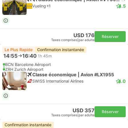
4.5
Vueling
+1
USD 176
Réserver
Taxes comprises
|
par adulte
Le Plus Rapide
Confirmation instantanée
14:55
16:40
1h 45m
BCN Barcelone Aéroport
ZRH Zurich Aéroport
Classe économique | Avion #LX1955
4.0
SWISS International Airlines
USD 357
Réserver
Taxes comprises
|
par adulte
Confirmation instantanée