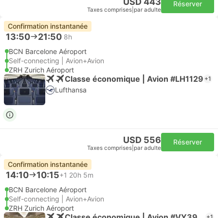
USD 443
Réserver
Taxes comprises
|
par adulte
Confirmation instantanée
13:50
21:50
8h
BCN Barcelone Aéroport
Self-connecting | Avion+Avion
ZRH Zurich Aéroport
Classe économique | Avion #LH1129
+1
Lufthansa
USD 556
Réserver
Taxes comprises
|
par adulte
Confirmation instantanée
14:10
10:15
+1
20h 5m
BCN Barcelone Aéroport
Self-connecting | Avion+Avion
ZRH Zurich Aéroport
Classe économique | Avion #VY3910
+1