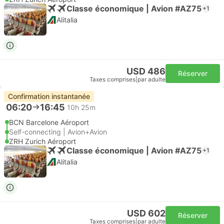
Classe économique | Avion #AZ75
+1
Alitalia
USD 486
Réserver
Taxes comprises
|
par adulte
Confirmation instantanée
06:20
16:45
10h 25m
BCN Barcelone Aéroport
Self-connecting | Avion+Avion
ZRH Zurich Aéroport
Classe économique | Avion #AZ75
+1
Alitalia
USD 602
Réserver
Taxes comprises
|
par adulte