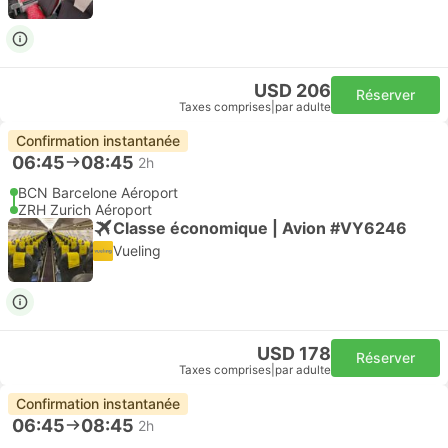
USD 206
Réserver
Taxes comprises
|
par adulte
Confirmation instantanée
06:45
08:45
2h
BCN Barcelone Aéroport
ZRH Zurich Aéroport
Classe économique | Avion #VY6246
Vueling
USD 178
Réserver
Taxes comprises
|
par adulte
Confirmation instantanée
06:45
08:45
2h