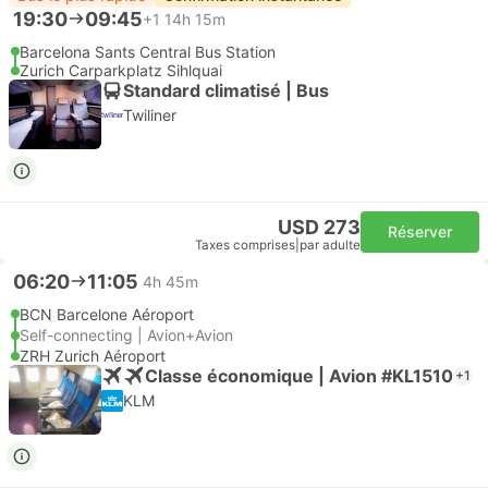
19:30
09:45
+1
14h 15m
Barcelona Sants Central Bus Station
Zurich Carparkplatz Sihlquai
Standard climatisé | Bus
Twiliner
USD 273
Réserver
Taxes comprises
|
par adulte
06:20
11:05
4h 45m
BCN Barcelone Aéroport
Self-connecting | Avion+Avion
ZRH Zurich Aéroport
Classe économique | Avion #KL1510
+1
KLM