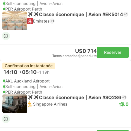
Self-connecting | Avion+Avion
PER Aéroport Perth
Classe économique | Avion #EK5014
+1
Emirates
+1
USD 714
Réserver
Taxes comprises
|
par adulte
Confirmation instantanée
14:10
05:10
+1
19h
AKL Auckland Aéroport
Self-connecting | Avion+Avion
PER Aéroport Perth
Classe économique | Avion #SQ286
+1
5.0
Singapore Airlines