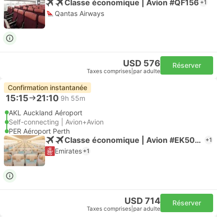
Classe économique | Avion #QF156
+1
Qantas Airways
USD 576
Réserver
Taxes comprises
|
par adulte
Confirmation instantanée
15:15
21:10
9h 55m
AKL Auckland Aéroport
Self-connecting | Avion+Avion
PER Aéroport Perth
Classe économique | Avion #EK5063
+1
Emirates
+1
USD 714
Réserver
Taxes comprises
|
par adulte