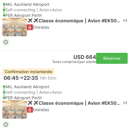
AKL Auckland Aéroport
Self-connecting | Avion+Avion
PER Aéroport Perth
Classe économique | Avion #EK5040
+1
Emirates
USD 664
Réserver
Taxes comprises
|
par adulte
Confirmation instantanée
06:45
22:35
19h 50m
AKL Auckland Aéroport
Self-connecting | Avion+Avion
PER Aéroport Perth
Classe économique | Avion #EK5040
+1
Emirates