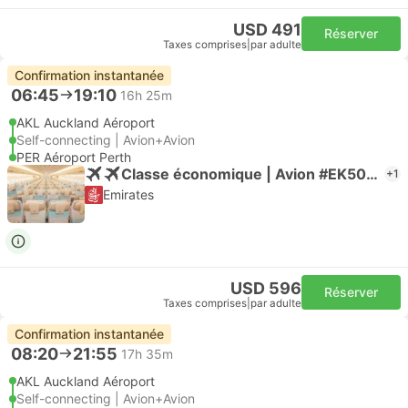
USD 491
Réserver
Taxes comprises
|
par adulte
Confirmation instantanée
06:45
19:10
16h 25m
AKL Auckland Aéroport
Self-connecting | Avion+Avion
PER Aéroport Perth
Classe économique | Avion #EK5040
+1
Emirates
USD 596
Réserver
Taxes comprises
|
par adulte
Confirmation instantanée
08:20
21:55
17h 35m
AKL Auckland Aéroport
Self-connecting | Avion+Avion