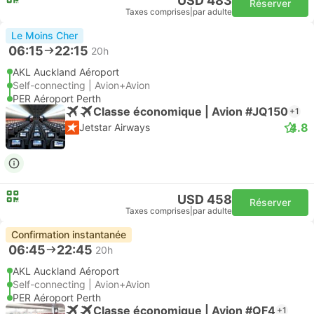
USD 483
Réserver
Taxes comprises
|
par adulte
Le Moins Cher
06:15
22:15
20h
AKL Auckland Aéroport
Self-connecting | Avion+Avion
PER Aéroport Perth
Classe économique | Avion #JQ150
+1
4.8
Jetstar Airways
USD 458
Réserver
Taxes comprises
|
par adulte
Confirmation instantanée
06:45
22:45
20h
AKL Auckland Aéroport
Self-connecting | Avion+Avion
PER Aéroport Perth
Classe économique | Avion #QF4
+1