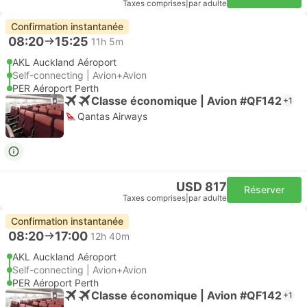
Taxes comprises
|
par adulte
Confirmation instantanée
08:20
15:25
11h 5m
AKL Auckland Aéroport
Self-connecting | Avion+Avion
PER Aéroport Perth
Classe économique | Avion #QF142
+1
Qantas Airways
USD 817
Réserver
Taxes comprises
|
par adulte
Confirmation instantanée
08:20
17:00
12h 40m
AKL Auckland Aéroport
Self-connecting | Avion+Avion
PER Aéroport Perth
Classe économique | Avion #QF142
+1