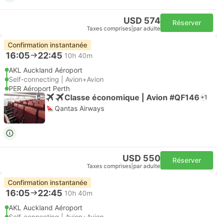
USD 574
Réserver
Taxes comprises
|
par adulte
Confirmation instantanée
16:05
22:45
10h 40m
AKL Auckland Aéroport
Self-connecting | Avion+Avion
PER Aéroport Perth
Classe économique | Avion #QF146
+1
Qantas Airways
USD 550
Réserver
Taxes comprises
|
par adulte
Confirmation instantanée
16:05
22:45
10h 40m
AKL Auckland Aéroport
Self-connecting | Avion+Avion