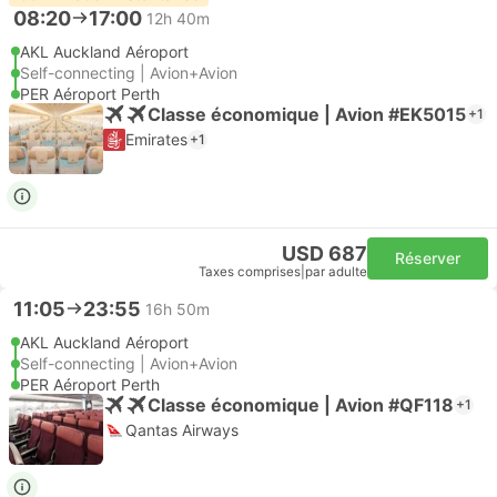
08:20
17:00
12h 40m
AKL Auckland Aéroport
Self-connecting | Avion+Avion
PER Aéroport Perth
Classe économique | Avion #EK5015
+1
Emirates
+1
USD 687
Réserver
Taxes comprises
|
par adulte
11:05
23:55
16h 50m
AKL Auckland Aéroport
Self-connecting | Avion+Avion
PER Aéroport Perth
Classe économique | Avion #QF118
+1
Qantas Airways