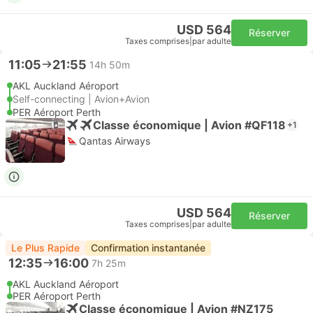
USD 564
Réserver
Taxes comprises
|
par adulte
11:05
21:55
14h 50m
AKL Auckland Aéroport
Self-connecting | Avion+Avion
PER Aéroport Perth
Classe économique | Avion #QF118
+1
Qantas Airways
USD 564
Réserver
Taxes comprises
|
par adulte
Le Plus Rapide
Confirmation instantanée
12:35
16:00
7h 25m
AKL Auckland Aéroport
PER Aéroport Perth
Classe économique | Avion #NZ175