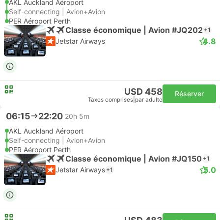
AKL Auckland Aéroport
Self-connecting | Avion+Avion
PER Aéroport Perth
Classe économique | Avion #JQ202
+1
4.8
Jetstar Airways
USD 458
Réserver
Taxes comprises
|
par adulte
06:15
22:20
20h 5m
AKL Auckland Aéroport
Self-connecting | Avion+Avion
PER Aéroport Perth
Classe économique | Avion #JQ150
+1
5.0
Jetstar Airways
+1