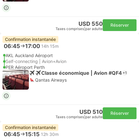
USD 550
Réserver
Taxes comprises
|
par adulte
Confirmation instantanée
06:45
17:00
14h 15m
AKL Auckland Aéroport
Self-connecting | Avion+Avion
PER Aéroport Perth
Classe économique | Avion #QF4
+1
Qantas Airways
USD 510
Réserver
Taxes comprises
|
par adulte
Confirmation instantanée
06:45
15:15
12h 30m