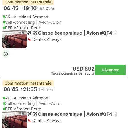
Confirmation instantanée
06:45
19:10
16h 25m
AKL Auckland Aéroport
Self-connecting | Avion+Avion
PER Aéroport Perth
Classe économique | Avion #QF4
+1
Qantas Airways
USD 592
Réserver
Taxes comprises
|
par adulte
Confirmation instantanée
06:45
21:55
19h 10m
AKL Auckland Aéroport
Self-connecting | Avion+Avion
PER Aéroport Perth
Classe économique | Avion #QF4
+1
Qantas Airways