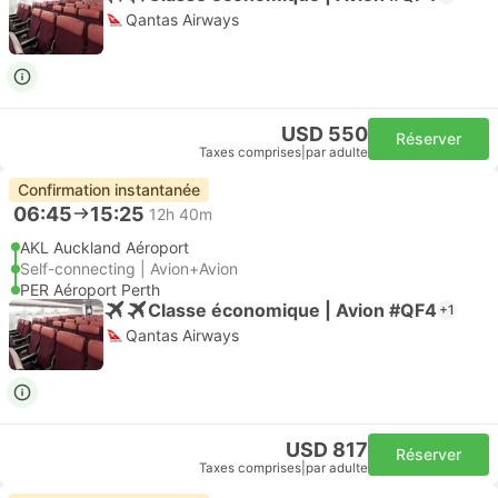
Qantas Airways
USD 550
Réserver
Taxes comprises
|
par adulte
Confirmation instantanée
06:45
15:25
12h 40m
AKL Auckland Aéroport
Self-connecting | Avion+Avion
PER Aéroport Perth
Classe économique | Avion #QF4
+1
Qantas Airways
USD 817
Réserver
Taxes comprises
|
par adulte