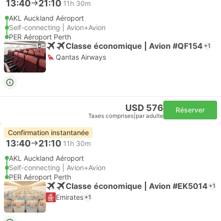
13:40
21:10
11h 30m
AKL Auckland Aéroport
Self-connecting | Avion+Avion
PER Aéroport Perth
Classe économique | Avion #QF154
+1
Qantas Airways
USD 576
Réserver
Taxes comprises
|
par adulte
Confirmation instantanée
13:40
21:10
11h 30m
AKL Auckland Aéroport
Self-connecting | Avion+Avion
PER Aéroport Perth
Classe économique | Avion #EK5014
+1
Emirates
+1