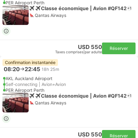
PER Aéroport Perth
Classe économique | Avion #QF142
+1
Qantas Airways
USD 550
Réserver
Taxes comprises
|
par adulte
Confirmation instantanée
08:20
22:45
18h 25m
AKL Auckland Aéroport
Self-connecting | Avion+Avion
PER Aéroport Perth
Classe économique | Avion #QF142
+1
Qantas Airways
USD 550
Réserver