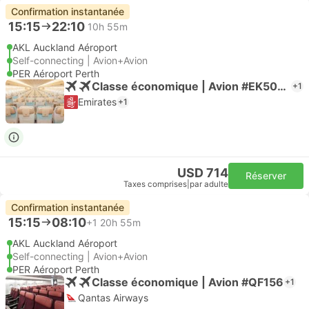
Confirmation instantanée
15:15
22:10
10h 55m
AKL Auckland Aéroport
Self-connecting | Avion+Avion
PER Aéroport Perth
Classe économique | Avion #EK5063
+1
Emirates
+1
USD 714
Réserver
Taxes comprises
|
par adulte
Confirmation instantanée
15:15
08:10
+1
20h 55m
AKL Auckland Aéroport
Self-connecting | Avion+Avion
PER Aéroport Perth
Classe économique | Avion #QF156
+1
Qantas Airways