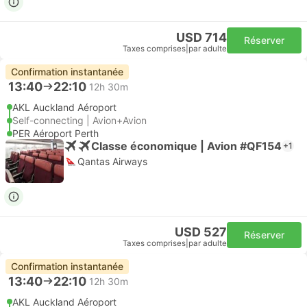
USD 714
Réserver
Taxes comprises
|
par adulte
Confirmation instantanée
13:40
22:10
12h 30m
AKL Auckland Aéroport
Self-connecting | Avion+Avion
PER Aéroport Perth
Classe économique | Avion #QF154
+1
Qantas Airways
USD 527
Réserver
Taxes comprises
|
par adulte
Confirmation instantanée
13:40
22:10
12h 30m
AKL Auckland Aéroport