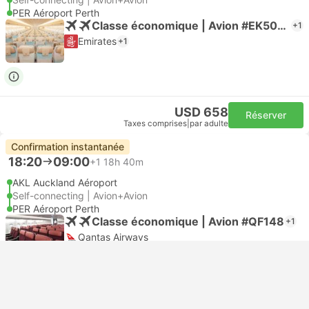
PER Aéroport Perth
Classe économique | Avion #EK5056
+1
Emirates
+1
USD 658
Réserver
Taxes comprises
|
par adulte
Confirmation instantanée
18:20
09:00
+1
18h 40m
AKL Auckland Aéroport
Self-connecting | Avion+Avion
PER Aéroport Perth
Classe économique | Avion #QF148
+1
Qantas Airways
USD 602