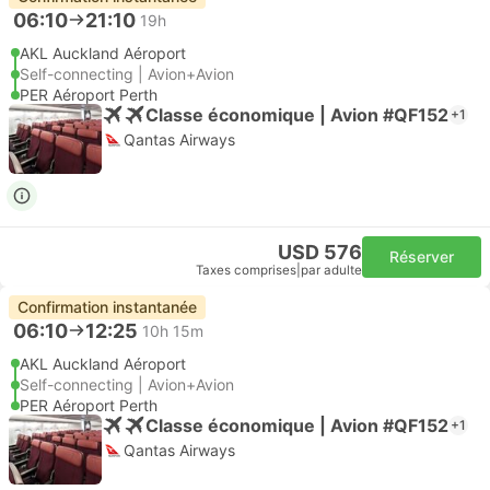
06:10
21:10
19h
AKL Auckland Aéroport
Self-connecting | Avion+Avion
PER Aéroport Perth
Classe économique | Avion #QF152
+1
Qantas Airways
USD 576
Réserver
Taxes comprises
|
par adulte
Confirmation instantanée
06:10
12:25
10h 15m
AKL Auckland Aéroport
Self-connecting | Avion+Avion
PER Aéroport Perth
Classe économique | Avion #QF152
+1
Qantas Airways