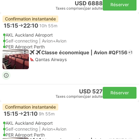
USD 6888
Réserver
Taxes comprises
|
par adulte
Confirmation instantanée
15:15
22:10
10h 55m
AKL Auckland Aéroport
Self-connecting | Avion+Avion
PER Aéroport Perth
Classe économique | Avion #QF156
+1
Qantas Airways
USD 527
Réserver
Taxes comprises
|
par adulte
Confirmation instantanée
15:15
21:10
9h 55m
AKL Auckland Aéroport
Self-connecting | Avion+Avion
PER Aéroport Perth