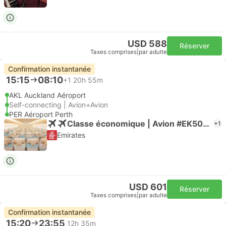
USD 588
Réserver
Taxes comprises
|
par adulte
Confirmation instantanée
15:15
08:10
+1
20h 55m
AKL Auckland Aéroport
Self-connecting | Avion+Avion
PER Aéroport Perth
Classe économique | Avion #EK5063
+1
Emirates
USD 601
Réserver
Taxes comprises
|
par adulte
Confirmation instantanée
15:20
23:55
12h 35m