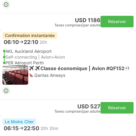
USD 1186
Réserver
Taxes comprises
|
par adulte
Confirmation instantanée
06:10
22:10
20h
AKL Auckland Aéroport
Self-connecting | Avion+Avion
PER Aéroport Perth
Classe économique | Avion #QF152
+1
Qantas Airways
USD 527
Réserver
Taxes comprises
|
par adulte
Le Moins Cher
06:15
22:50
20h 35m