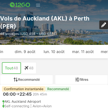
Vols de Auckland (AKL) à Perth
(PER)
48 voyages (USD 458 – USD 6888)
in
dim. 9 août
lun. 10 août
mar. 11 août
mer
Tout
48
48
Recommandé
filtres
Confirmation instantanée
Recommandé
06:00
22:45
20h 45m
AKL Auckland Aéroport
Self-connecting | Avion+Avion