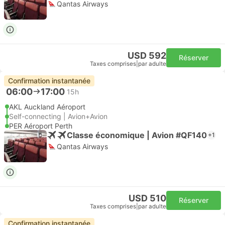
Qantas Airways
USD 592
Réserver
Taxes comprises
|
par adulte
Confirmation instantanée
06:00
17:00
15h
AKL Auckland Aéroport
Self-connecting | Avion+Avion
PER Aéroport Perth
Classe économique | Avion #QF140
+1
Qantas Airways
USD 510
Réserver
Taxes comprises
|
par adulte
Confirmation instantanée