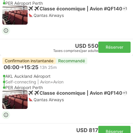
PER Aéroport Perth
Classe économique | Avion #QF140
+1
Qantas Airways
USD 550
Réserver
Taxes comprises
|
par adulte
Confirmation instantanée
Recommandé
06:00
15:25
13h 25m
AKL Auckland Aéroport
Self-connecting | Avion+Avion
PER Aéroport Perth
Classe économique | Avion #QF140
+1
Qantas Airways
USD 817
Réserver