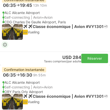
06:35
19:45
13h 10m
ALC Alicante Aéroport
Self-connecting | Avion+Avion
CDG Charles De Gaulle Aéroport, Paris
Classe économique | Avion #VY1301
+1
Vueling
USD 284
Réserver
Taxes comprises
|
par adulte
Confirmation instantanée
06:35
16:30
9h 55m
ALC Alicante Aéroport
Self-connecting | Avion+Avion
ORY Paris Orly Aéroport
Classe économique | Avion #VY1301
+1
Vueling