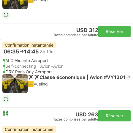
USD 312
Réserver
Taxes comprises
|
par adulte
Confirmation instantanée
06:35
14:45
8h 10m
ALC Alicante Aéroport
Self-connecting | Avion+Avion
ORY Paris Orly Aéroport
Classe économique | Avion #VY1301
+1
Vueling
USD 263
Réserver
Taxes comprises
|
par adulte
Confirmation instantanée