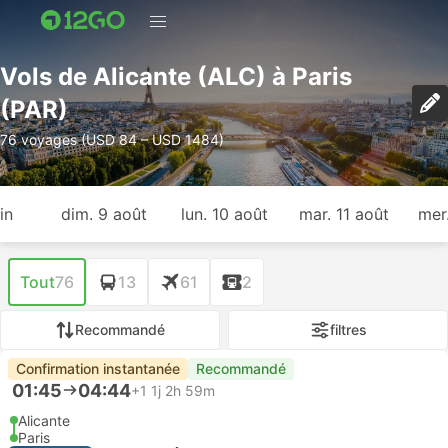
Vols de Alicante (ALC) à Paris
(PAR)
76 voyages (USD 84 – USD 1484)
in
dim. 9 août
lun. 10 août
mar. 11 août
mer
Tout
76
13
61
2
Recommandé
filtres
Confirmation instantanée
Recommandé
01:45
04:44
+1
1j 2h 59m
Alicante
Paris