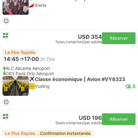
Iberia
USD 354
Réserver
Taxes comprises
|
par adulte
Le Plus Rapide
14:45
17:00
2h 15m
ALC Alicante Aéroport
ORY Paris Orly Aéroport
Classe économique | Avion #VY8323
4.5
Vueling
USD 196
Réserver
Taxes comprises
|
par adulte
Le Plus Rapide
Confirmation instantanée