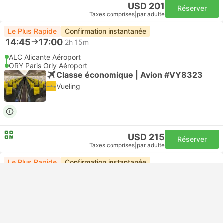
USD 201
Réserver
Taxes comprises
|
par adulte
Le Plus Rapide
Confirmation instantanée
14:45
17:00
2h 15m
ALC Alicante Aéroport
ORY Paris Orly Aéroport
Classe économique | Avion #VY8323
Vueling
USD 215
Réserver
Taxes comprises
|
par adulte
Le Plus Rapide
Confirmation instantanée
14:45
17:00
2h 15m
ALC Alicante Aéroport
ORY Paris Orly Aéroport
Classe économique | Avion #IB5255
Iberia