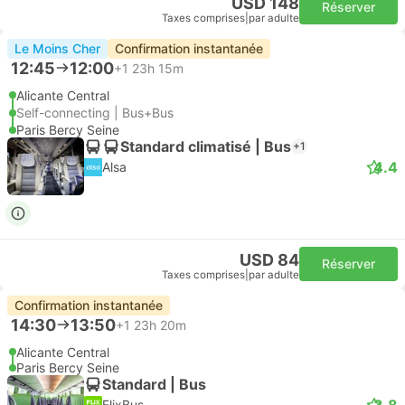
USD 148
Réserver
Taxes comprises
|
par adulte
Le Moins Cher
Confirmation instantanée
12:45
12:00
+1
23h 15m
Alicante Central
Self-connecting | Bus+Bus
Paris Bercy Seine
Standard climatisé | Bus
+1
4.4
Alsa
USD 84
Réserver
Taxes comprises
|
par adulte
Confirmation instantanée
14:30
13:50
+1
23h 20m
Alicante Central
Paris Bercy Seine
Standard | Bus
3.8
FlixBus