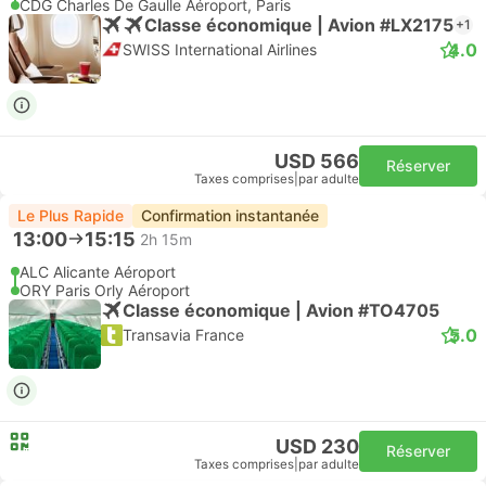
CDG Charles De Gaulle Aéroport, Paris
Classe économique | Avion #LX2175
+1
4.0
SWISS International Airlines
USD 566
Réserver
Taxes comprises
|
par adulte
Le Plus Rapide
Confirmation instantanée
13:00
15:15
2h 15m
ALC Alicante Aéroport
ORY Paris Orly Aéroport
Classe économique | Avion #TO4705
5.0
Transavia France
USD 230
Réserver
Taxes comprises
|
par adulte