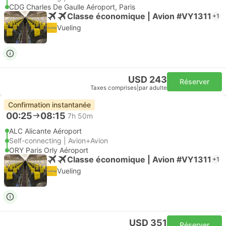
CDG Charles De Gaulle Aéroport, Paris
Classe économique | Avion #VY1311
+1
Vueling
USD 243
Réserver
Taxes comprises
|
par adulte
Confirmation instantanée
00:25
08:15
7h 50m
ALC Alicante Aéroport
Self-connecting | Avion+Avion
ORY Paris Orly Aéroport
Classe économique | Avion #VY1311
+1
Vueling
USD 351
Réserver