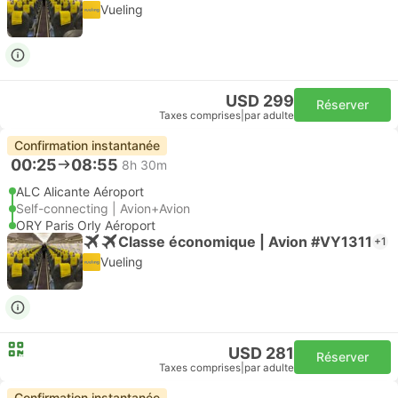
Vueling
USD 299
Réserver
Taxes comprises
|
par adulte
Confirmation instantanée
00:25
08:55
8h 30m
ALC Alicante Aéroport
Self-connecting | Avion+Avion
ORY Paris Orly Aéroport
Classe économique | Avion #VY1311
+1
Vueling
USD 281
Réserver
Taxes comprises
|
par adulte
Confirmation instantanée