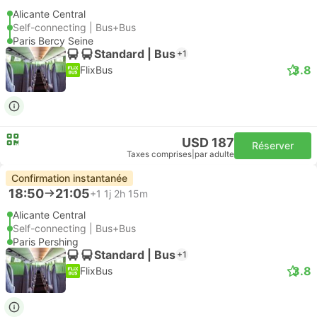
Alicante Central
Self-connecting | Bus+Bus
Paris Bercy Seine
Standard | Bus
+1
3.8
FlixBus
USD 187
Réserver
Taxes comprises
|
par adulte
Confirmation instantanée
18:50
21:05
+1
1j 2h 15m
Alicante Central
Self-connecting | Bus+Bus
Paris Pershing
Standard | Bus
+1
3.8
FlixBus