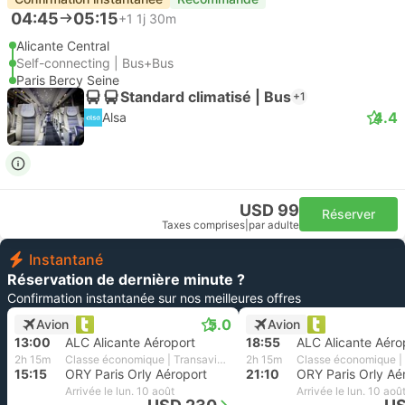
04:45
05:15
+1
1j 30m
Alicante Central
Self-connecting | Bus+Bus
Paris Bercy Seine
Standard climatisé | Bus
+1
4.4
Alsa
USD 99
Réserver
Taxes comprises
|
par adulte
Instantané
Réservation de dernière minute ?
Confirmation instantanée sur nos meilleures offres
5.0
Avion
Avion
13:00
ALC Alicante Aéroport
18:55
ALC Alicante Aéro
2h 15m
Classe économique | Transavia France
2h 15m
15:15
ORY Paris Orly Aéroport
21:10
ORY Paris Orly Aé
Arrivée le lun. 10 août
Arrivée le lun. 10 aoû