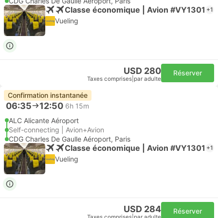
CDG Charles De Gaulle Aéroport, Paris
Classe économique | Avion #VY1301
+1
Vueling
USD 280
Réserver
Taxes comprises
|
par adulte
Confirmation instantanée
06:35
12:50
6h 15m
ALC Alicante Aéroport
Self-connecting | Avion+Avion
CDG Charles De Gaulle Aéroport, Paris
Classe économique | Avion #VY1301
+1
Vueling
USD 284
Réserver
Taxes comprises
|
par adulte