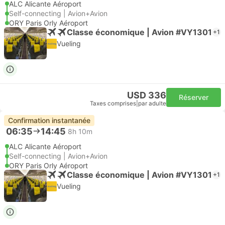
ALC Alicante Aéroport
Self-connecting | Avion+Avion
ORY Paris Orly Aéroport
Classe économique | Avion #VY1301
+1
Vueling
USD 336
Réserver
Taxes comprises
|
par adulte
Confirmation instantanée
06:35
14:45
8h 10m
ALC Alicante Aéroport
Self-connecting | Avion+Avion
ORY Paris Orly Aéroport
Classe économique | Avion #VY1301
+1
Vueling