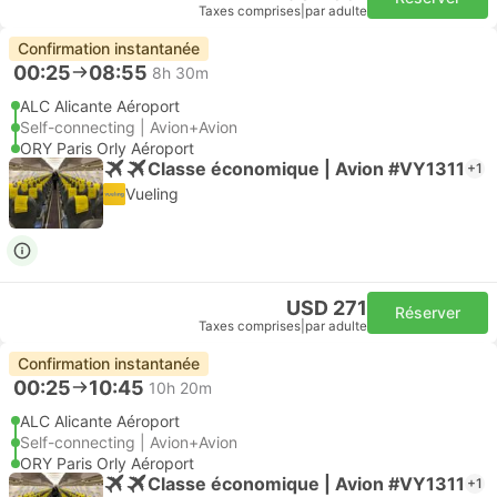
Taxes comprises
|
par adulte
Confirmation instantanée
00:25
08:55
8h 30m
ALC Alicante Aéroport
Self-connecting | Avion+Avion
ORY Paris Orly Aéroport
Classe économique | Avion #VY1311
+1
Vueling
USD 271
Réserver
Taxes comprises
|
par adulte
Confirmation instantanée
00:25
10:45
10h 20m
ALC Alicante Aéroport
Self-connecting | Avion+Avion
ORY Paris Orly Aéroport
Classe économique | Avion #VY1311
+1