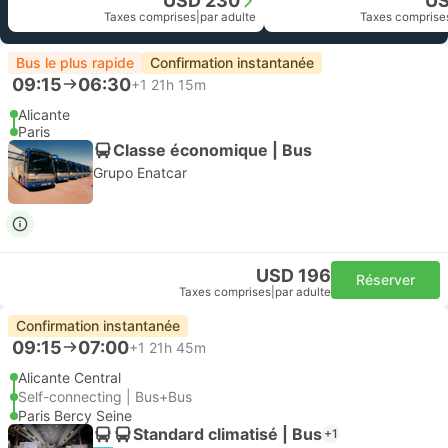
USD 230
US
Taxes comprises
|
par adulte
Taxes comprise
Bus le plus rapide
Confirmation instantanée
09:15
06:30
+1
21h 15m
Alicante
Paris
Classe économique | Bus
Grupo Enatcar
USD 196
Réserver
Taxes comprises
|
par adulte
Confirmation instantanée
09:15
07:00
+1
21h 45m
Alicante Central
Self-connecting | Bus+Bus
Paris Bercy Seine
Standard climatisé | Bus
+1