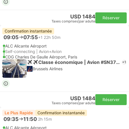
USD 1484
Réserver
Taxes comprises
|
par adulte
Confirmation instantanée
09:05
07:55
+1
22h 50m
ALC Alicante Aéroport
Self-connecting | Avion+Avion
CDG Charles De Gaulle Aéroport, Paris
Classe économique | Avion #SN3772
+1
Brussels Airlines
USD 1484
Réserver
Taxes comprises
|
par adulte
Le Plus Rapide
Confirmation instantanée
09:35
11:50
2h 15m
ALC Alicante Aéroport