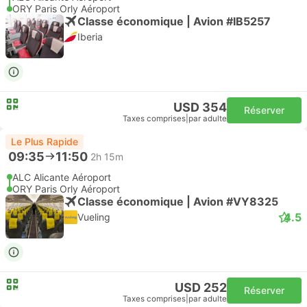
ORY Paris Orly Aéroport
Classe économique | Avion #IB5257
Iberia
USD 354
Réserver
Taxes comprises
|
par adulte
Le Plus Rapide
09:35
11:50
2h 15m
ALC Alicante Aéroport
ORY Paris Orly Aéroport
Classe économique | Avion #VY8325
4.5
Vueling
USD 252
Réserver
Taxes comprises
|
par adulte