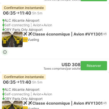
Confirmation instantanée
06:35
11:40
5h 5m
ALC Alicante Aéroport
Self-connecting | Avion+Avion
ORY Paris Orly Aéroport
Classe économique | Avion #VY1301
+1
Vueling
USD 308
Réserver
Taxes comprises
|
par adulte
Confirmation instantanée
06:35
11:40
5h 5m
ALC Alicante Aéroport
Self-connecting | Avion+Avion
ORY Paris Orly Aéroport
Classe économique | Avion #VY1301
+1
Vueling