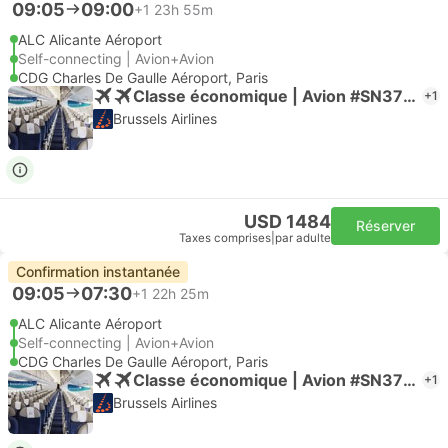
09:05
09:00
+1
23h 55m
ALC Alicante Aéroport
Self-connecting | Avion+Avion
CDG Charles De Gaulle Aéroport, Paris
Classe économique | Avion #SN3772
+1
Brussels Airlines
USD 1484
Réserver
Taxes comprises
|
par adulte
Confirmation instantanée
09:05
07:30
+1
22h 25m
ALC Alicante Aéroport
Self-connecting | Avion+Avion
CDG Charles De Gaulle Aéroport, Paris
Classe économique | Avion #SN3772
+1
Brussels Airlines