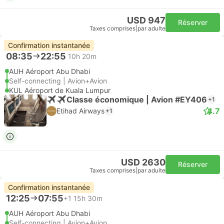
USD 947
Réserver
Taxes comprises
|
par adulte
Confirmation instantanée
08:35
22:55
10h 20m
AUH Aéroport Abu Dhabi
Self-connecting | Avion+Avion
KUL Aéroport de Kuala Lumpur
Classe économique | Avion #EY406
+1
4.7
Etihad Airways
+1
USD 2630
Réserver
Taxes comprises
|
par adulte
Confirmation instantanée
12:25
07:55
+1
15h 30m
AUH Aéroport Abu Dhabi
Self-connecting | Avion+Avion