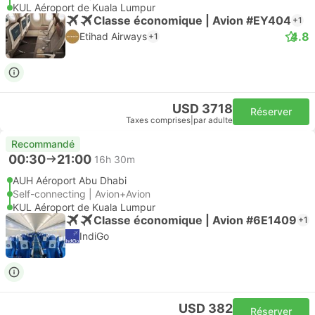
KUL Aéroport de Kuala Lumpur
Classe économique | Avion #EY404
+1
4.8
Etihad Airways
+1
USD 3718
Réserver
Taxes comprises
|
par adulte
Recommandé
00:30
21:00
16h 30m
AUH Aéroport Abu Dhabi
Self-connecting | Avion+Avion
KUL Aéroport de Kuala Lumpur
Classe économique | Avion #6E1409
+1
IndiGo
USD 382
Réserver