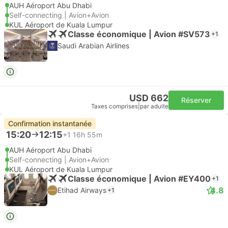
AUH Aéroport Abu Dhabi
Self-connecting | Avion+Avion
KUL Aéroport de Kuala Lumpur
Classe économique | Avion #SV573
+1
Saudi Arabian Airlines
USD 662
Réserver
Taxes comprises
|
par adulte
Confirmation instantanée
15:20
12:15
+1
16h 55m
AUH Aéroport Abu Dhabi
Self-connecting | Avion+Avion
KUL Aéroport de Kuala Lumpur
Classe économique | Avion #EY400
+1
4.8
Etihad Airways
+1