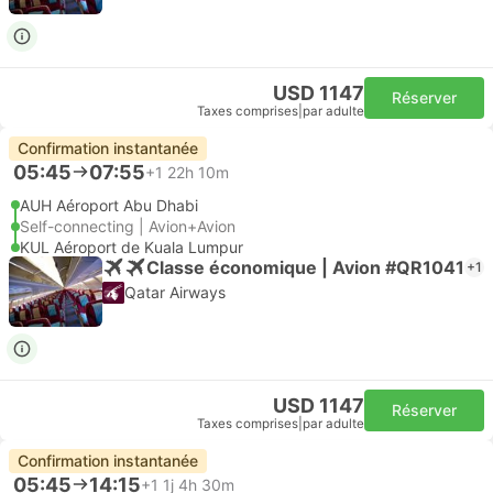
USD 1147
Réserver
Taxes comprises
|
par adulte
Confirmation instantanée
05:45
07:55
+1
22h 10m
AUH Aéroport Abu Dhabi
Self-connecting | Avion+Avion
KUL Aéroport de Kuala Lumpur
Classe économique | Avion #QR1041
+1
Qatar Airways
USD 1147
Réserver
Taxes comprises
|
par adulte
Confirmation instantanée
05:45
14:15
+1
1j 4h 30m