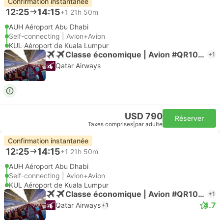
Confirmation instantanée
12:25
14:15
+1
21h 50m
AUH Aéroport Abu Dhabi
Self-connecting | Avion+Avion
KUL Aéroport de Kuala Lumpur
Classe économique | Avion #QR1045
+1
Qatar Airways
USD 790
Réserver
Taxes comprises
|
par adulte
Confirmation instantanée
12:25
14:15
+1
21h 50m
AUH Aéroport Abu Dhabi
Self-connecting | Avion+Avion
KUL Aéroport de Kuala Lumpur
Classe économique | Avion #QR1045
+1
4.7
Qatar Airways
+1