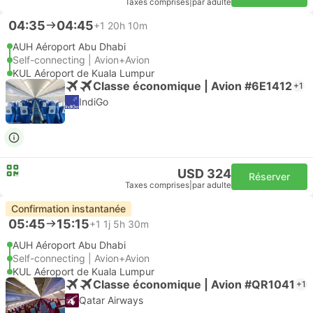
Taxes comprises
|
par adulte
04:35
04:45
+1
20h 10m
AUH Aéroport Abu Dhabi
Self-connecting | Avion+Avion
KUL Aéroport de Kuala Lumpur
Classe économique | Avion #6E1412
+1
IndiGo
USD 324
Réserver
Taxes comprises
|
par adulte
Confirmation instantanée
05:45
15:15
+1
1j 5h 30m
AUH Aéroport Abu Dhabi
Self-connecting | Avion+Avion
KUL Aéroport de Kuala Lumpur
Classe économique | Avion #QR1041
+1
Qatar Airways