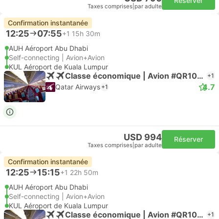
Réserver
Taxes comprises
|
par adulte
Confirmation instantanée
12:25
07:55
+1
15h 30m
AUH Aéroport Abu Dhabi
Self-connecting | Avion+Avion
KUL Aéroport de Kuala Lumpur
Classe économique | Avion #QR1045
+1
4.7
Qatar Airways
+1
USD 994
Réserver
Taxes comprises
|
par adulte
Confirmation instantanée
12:25
15:15
+1
22h 50m
AUH Aéroport Abu Dhabi
Self-connecting | Avion+Avion
KUL Aéroport de Kuala Lumpur
Classe économique | Avion #QR1045
+1