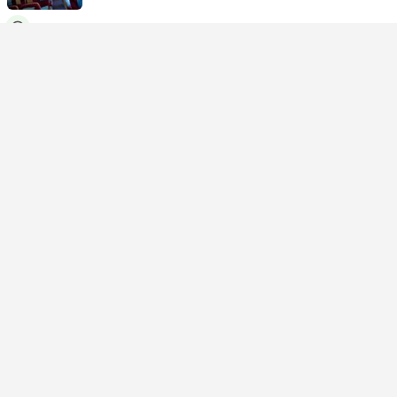
USD 787
Réserver
Taxes comprises
|
par adulte
Confirmation instantanée
17:40
15:15
+1
17h 35m
AUH Aéroport Abu Dhabi
Self-connecting | Avion+Avion
KUL Aéroport de Kuala Lumpur
Classe économique | Avion #QR1051
+1
4.7
Qatar Airways
+1
USD 1300
Réserver
Taxes comprises
|
par adulte
Confirmation instantanée
17:40
20:40
+1
23h