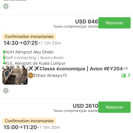
USD 846
Réserver
Taxes comprises
|
par adulte
Confirmation instantanée
14:30
07:25
+1
12h 55m
AUH Aéroport Abu Dhabi
Self-connecting | Avion+Avion
KUL Aéroport de Kuala Lumpur
Classe économique | Avion #EY204
+1
4.7
Etihad Airways
+1
USD 2610
Réserver
Taxes comprises
|
par adulte
Confirmation instantanée
15:00
11:20
+1
16h 20m