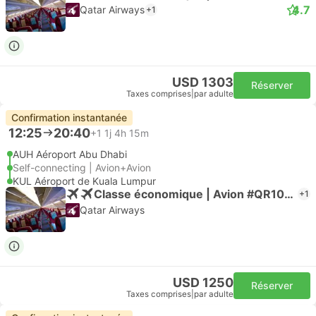
4.7
Qatar Airways
+1
USD 1303
Réserver
Taxes comprises
|
par adulte
Confirmation instantanée
12:25
20:40
+1
1j 4h 15m
AUH Aéroport Abu Dhabi
Self-connecting | Avion+Avion
KUL Aéroport de Kuala Lumpur
Classe économique | Avion #QR1045
+1
Qatar Airways
USD 1250
Réserver
Taxes comprises
|
par adulte