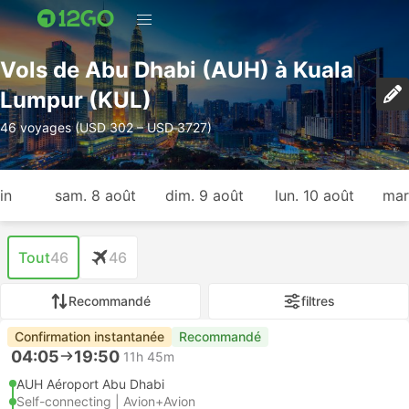
Vols de Abu Dhabi (AUH) à Kuala
Lumpur (KUL)
46 voyages (USD 302 – USD 3727)
in
sam. 8 août
dim. 9 août
lun. 10 août
mar
Tout
46
46
Recommandé
filtres
Confirmation instantanée
Recommandé
04:05
19:50
11h 45m
AUH Aéroport Abu Dhabi
Self-connecting | Avion+Avion