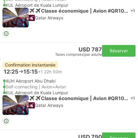
KUL Aéroport de Kuala Lumpur
Classe économique | Avion #QR1045
+1
Qatar Airways
USD 787
Réserver
Taxes comprises
|
par adulte
Confirmation instantanée
12:25
15:15
+1
22h 50m
AUH Aéroport Abu Dhabi
Self-connecting | Avion+Avion
KUL Aéroport de Kuala Lumpur
Classe économique | Avion #QR1045
+1
Qatar Airways
USD 790