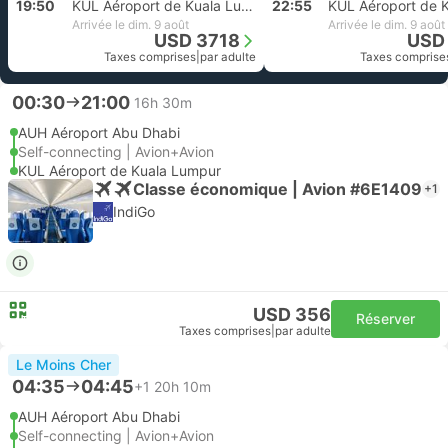
19:50
KUL Aéroport de Kuala Lumpur
22:55
Arrivée le dim. 9 août
Arrivée le dim. 9 août
USD 3718
USD
Taxes comprises
|
par adulte
Taxes comprise
00:30
21:00
16h 30m
AUH Aéroport Abu Dhabi
Self-connecting | Avion+Avion
KUL Aéroport de Kuala Lumpur
Classe économique | Avion #6E1409
+1
IndiGo
USD 356
Réserver
Taxes comprises
|
par adulte
Le Moins Cher
04:35
04:45
+1
20h 10m
AUH Aéroport Abu Dhabi
Self-connecting | Avion+Avion