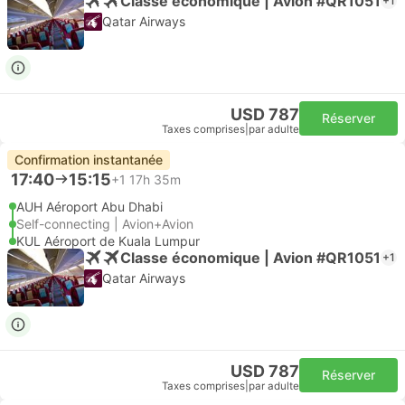
Classe économique | Avion #QR1051
+1
Qatar Airways
USD 787
Réserver
Taxes comprises
|
par adulte
Confirmation instantanée
17:40
15:15
+1
17h 35m
AUH Aéroport Abu Dhabi
Self-connecting | Avion+Avion
KUL Aéroport de Kuala Lumpur
Classe économique | Avion #QR1051
+1
Qatar Airways
USD 787
Réserver
Taxes comprises
|
par adulte