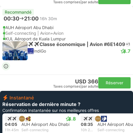
Taxes comprises
|
par adulte
Recommandé
00:30
21:00
16h 30m
AUH Aéroport Abu Dhabi
Self-connecting | Avion+Avion
KUL Aéroport de Kuala Lumpur
Classe économique | Avion #6E1409
+1
4.7
IndiGo
USD 366
Réserver
Taxes comprises
|
par adulte
Instantané
Réservation de dernière minute ?
Confirmation instantanée sur nos meilleures offres
4.8
04:05
AUH Aéroport Abu Dhabi
08:35
AUH Aéroport Abu
11h 45m
Self-connecting
10h 20m
Self-connecting