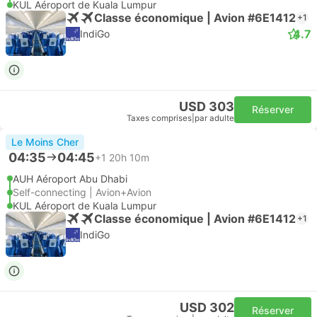
KUL Aéroport de Kuala Lumpur
Classe économique | Avion #6E1412
+1
4.7
IndiGo
USD 303
Réserver
Taxes comprises
|
par adulte
Le Moins Cher
04:35
04:45
+1
20h 10m
AUH Aéroport Abu Dhabi
Self-connecting | Avion+Avion
KUL Aéroport de Kuala Lumpur
Classe économique | Avion #6E1412
+1
IndiGo
USD 302
Réserver