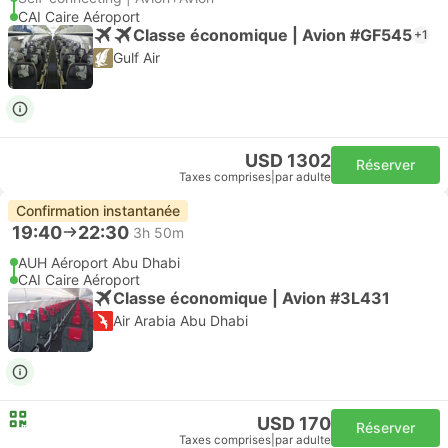
CAI Caire Aéroport
Classe économique | Avion #GF545
+1
Gulf Air
USD 1302
Réserver
Taxes comprises
|
par adulte
Confirmation instantanée
19:40
22:30
3h 50m
AUH Aéroport Abu Dhabi
CAI Caire Aéroport
Classe économique | Avion #3L431
Air Arabia Abu Dhabi
USD 170
Réserver
Taxes comprises
|
par adulte