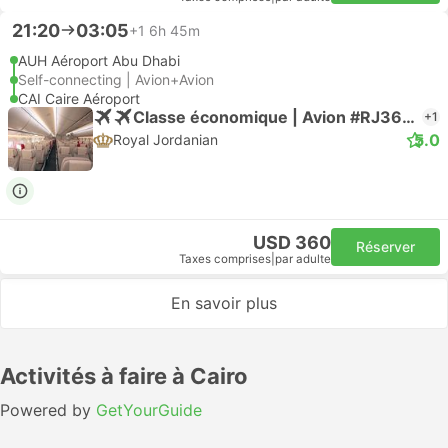
21:20
03:05
+1
6h 45m
AUH Aéroport Abu Dhabi
Self-connecting | Avion+Avion
CAI Caire Aéroport
Classe économique | Avion #RJ3606
+1
5.0
Royal Jordanian
USD 360
Réserver
Taxes comprises
|
par adulte
En savoir plus
Activités à faire à Cairo
Powered by
GetYourGuide