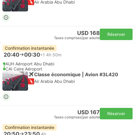
Air Arabia Abu Dhabi
USD 168
Réserver
Taxes comprises
|
par adulte
Confirmation instantanée
20:40
00:30
+1
4h 50m
AUH Aéroport Abu Dhabi
CAI Caire Aéroport
Classe économique | Avion #3L420
Air Arabia Abu Dhabi
USD 167
Réserver
Taxes comprises
|
par adulte
Confirmation instantanée
20:50
23:50
4h