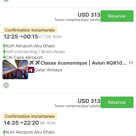
USD 313
Réserver
Taxes comprises
|
par adulte
Confirmation instantanée
12:25
00:15
+1
12h 50m
AUH Aéroport Abu Dhabi
Self-connecting | Avion+Avion
CAI Caire Aéroport
Classe économique | Avion #QR1045
+1
Qatar Airways
USD 313
Réserver
Taxes comprises
|
par adulte
Confirmation instantanée
14:35
22:20
8h 45m
AUH Aéroport Abu Dhabi