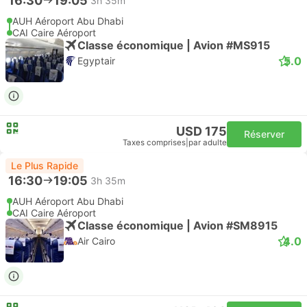
16:30
19:05
3h 35m
AUH Aéroport Abu Dhabi
CAI Caire Aéroport
Classe économique | Avion #MS915
5.0
Egyptair
USD 175
Réserver
Taxes comprises
|
par adulte
Le Plus Rapide
16:30
19:05
3h 35m
AUH Aéroport Abu Dhabi
CAI Caire Aéroport
Classe économique | Avion #SM8915
4.0
Air Cairo