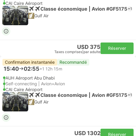
CAI Caire Aéroport
Classe économique | Avion #GF5175
+1
Gulf Air
USD 375
Réserver
Taxes comprises
|
par adulte
Confirmation instantanée
Recommandé
15:40
02:55
+1
12h 15m
AUH Aéroport Abu Dhabi
Self-connecting | Avion+Avion
CAI Caire Aéroport
Classe économique | Avion #GF5175
+1
Gulf Air
USD 1302
Réserver