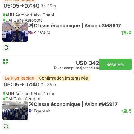
05:05
07:40
3h 35m
AUH Aéroport Abu Dhabi
CAI Caire Aéroport
Classe économique | Avion #SM8917
4.0
Air Cairo
USD 342
Réserver
Taxes comprises
|
par adulte
Le Plus Rapide
Confirmation instantanée
05:05
07:40
3h 35m
AUH Aéroport Abu Dhabi
CAI Caire Aéroport
Classe économique | Avion #MS917
4.5
Egyptair