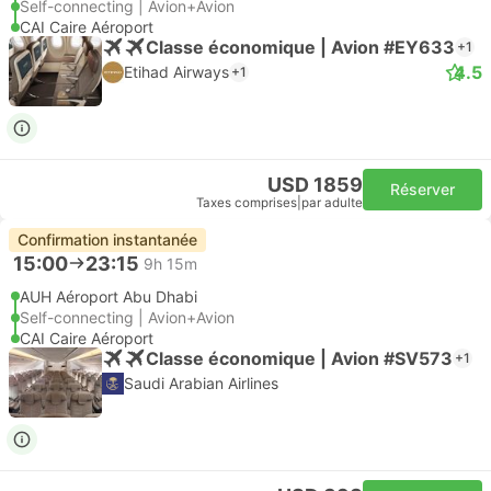
Self-connecting | Avion+Avion
CAI Caire Aéroport
Classe économique | Avion #EY633
+1
4.5
Etihad Airways
+1
USD 1859
Réserver
Taxes comprises
|
par adulte
Confirmation instantanée
15:00
23:15
9h 15m
AUH Aéroport Abu Dhabi
Self-connecting | Avion+Avion
CAI Caire Aéroport
Classe économique | Avion #SV573
+1
Saudi Arabian Airlines