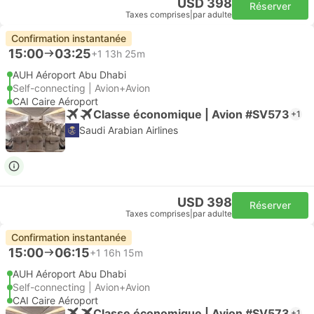
USD 398
Réserver
Taxes comprises
|
par adulte
Confirmation instantanée
15:00
03:25
+1
13h 25m
AUH Aéroport Abu Dhabi
Self-connecting | Avion+Avion
CAI Caire Aéroport
Classe économique | Avion #SV573
+1
Saudi Arabian Airlines
USD 398
Réserver
Taxes comprises
|
par adulte
Confirmation instantanée
15:00
06:15
+1
16h 15m
AUH Aéroport Abu Dhabi
Self-connecting | Avion+Avion
CAI Caire Aéroport
Classe économique | Avion #SV573
+1