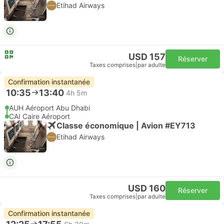
Etihad Airways
USD 157
Réserver
Taxes comprises
|
par adulte
Confirmation instantanée
10:35
13:40
4h 5m
AUH Aéroport Abu Dhabi
CAI Caire Aéroport
Classe économique | Avion #EY713
Etihad Airways
USD 160
Réserver
Taxes comprises
|
par adulte
Confirmation instantanée