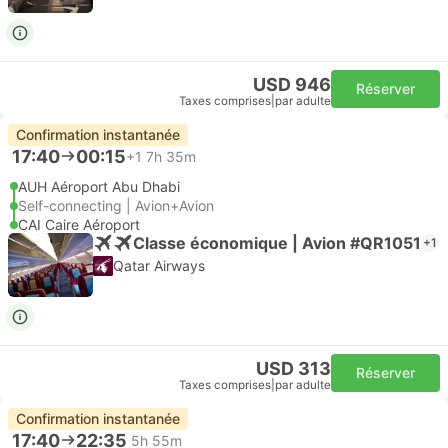
USD 946
Réserver
Taxes comprises
|
par adulte
Confirmation instantanée
17:40
00:15
+1
7h 35m
AUH Aéroport Abu Dhabi
Self-connecting | Avion+Avion
CAI Caire Aéroport
Classe économique | Avion #QR1051
+1
Qatar Airways
USD 313
Réserver
Taxes comprises
|
par adulte
Confirmation instantanée
17:40
22:35
5h 55m