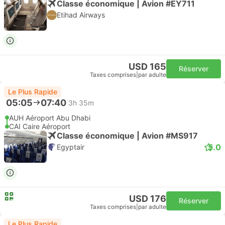
Classe économique | Avion #EY711
Etihad Airways
USD 165
Réserver
Taxes comprises
|
par adulte
Le Plus Rapide
05:05
07:40
3h 35m
AUH Aéroport Abu Dhabi
CAI Caire Aéroport
Classe économique | Avion #MS917
5.0
Egyptair
USD 176
Réserver
Taxes comprises
|
par adulte
Le Plus Rapide