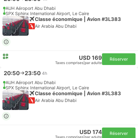
AUH Aéroport Abu Dhabi
SPX Sphinx International Airport, Le Caire
Classe économique | Avion #3L383
Air Arabia Abu Dhabi
USD 169
Réserver
Taxes comprises
|
par adulte
20:50
23:50
4h
AUH Aéroport Abu Dhabi
SPX Sphinx International Airport, Le Caire
Classe économique | Avion #3L383
Air Arabia Abu Dhabi
USD 174
Réserver
Taxes comprises
|
par adulte