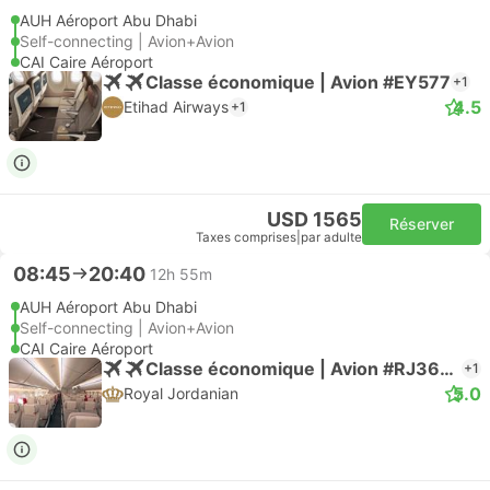
AUH Aéroport Abu Dhabi
Self-connecting | Avion+Avion
CAI Caire Aéroport
Classe économique | Avion #EY577
+1
4.5
Etihad Airways
+1
USD 1565
Réserver
Taxes comprises
|
par adulte
08:45
20:40
12h 55m
AUH Aéroport Abu Dhabi
Self-connecting | Avion+Avion
CAI Caire Aéroport
Classe économique | Avion #RJ3602
+1
5.0
Royal Jordanian