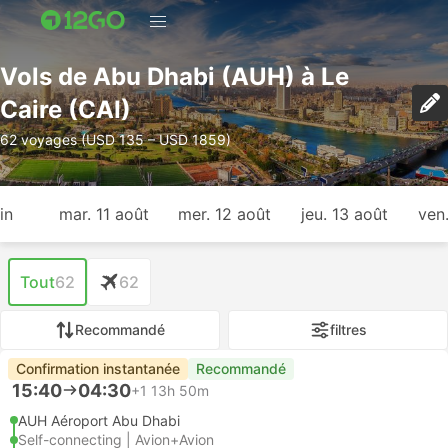
Vols de Abu Dhabi (AUH) à Le
Caire (CAI)
62 voyages (USD 135 – USD 1859)
in
mar. 11 août
mer. 12 août
jeu. 13 août
ven
Tout
62
62
Recommandé
filtres
Confirmation instantanée
Recommandé
15:40
04:30
+1
13h 50m
AUH Aéroport Abu Dhabi
Self-connecting | Avion+Avion