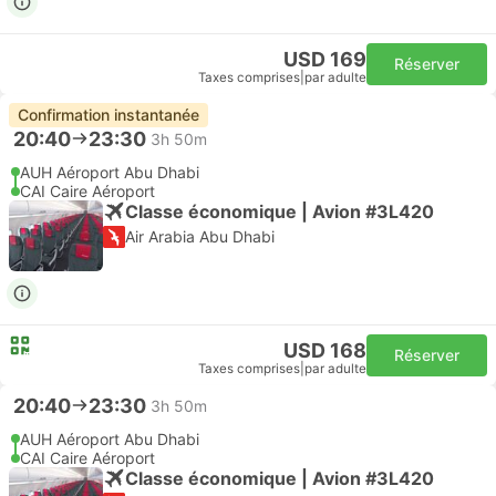
USD 169
Réserver
Taxes comprises
|
par adulte
Confirmation instantanée
20:40
23:30
3h 50m
AUH Aéroport Abu Dhabi
CAI Caire Aéroport
Classe économique | Avion #3L420
Air Arabia Abu Dhabi
USD 168
Réserver
Taxes comprises
|
par adulte
20:40
23:30
3h 50m
AUH Aéroport Abu Dhabi
CAI Caire Aéroport
Classe économique | Avion #3L420