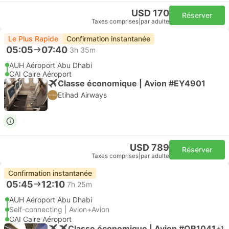
USD 170
Réserver
Taxes comprises
|
par adulte
Le Plus Rapide
Confirmation instantanée
05:05
07:40
3h 35m
AUH Aéroport Abu Dhabi
CAI Caire Aéroport
Classe économique | Avion #EY4901
Etihad Airways
USD 789
Réserver
Taxes comprises
|
par adulte
Confirmation instantanée
05:45
12:10
7h 25m
AUH Aéroport Abu Dhabi
Self-connecting | Avion+Avion
CAI Caire Aéroport
Classe économique | Avion #QR1041
+1