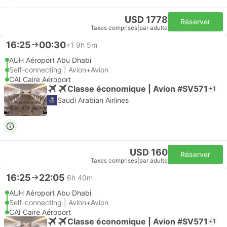
USD 1778
Réserver
Taxes comprises
|
par adulte
16:25
00:30
+1
9h 5m
AUH Aéroport Abu Dhabi
Self-connecting | Avion+Avion
CAI Caire Aéroport
Classe économique | Avion #SV571
+1
Saudi Arabian Airlines
USD 160
Réserver
Taxes comprises
|
par adulte
16:25
22:05
6h 40m
AUH Aéroport Abu Dhabi
Self-connecting | Avion+Avion
CAI Caire Aéroport
Classe économique | Avion #SV571
+1