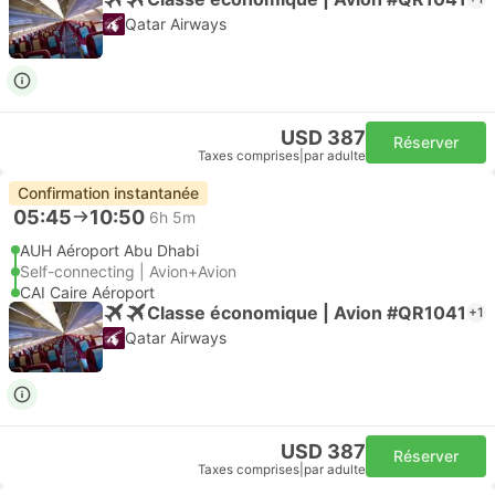
Qatar Airways
USD 387
Réserver
Taxes comprises
|
par adulte
Confirmation instantanée
05:45
10:50
6h 5m
AUH Aéroport Abu Dhabi
Self-connecting | Avion+Avion
CAI Caire Aéroport
Classe économique | Avion #QR1041
+1
Qatar Airways
USD 387
Réserver
Taxes comprises
|
par adulte