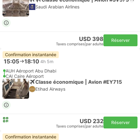
Saudi Arabian Airlines
USD 398
Réserver
Taxes comprises
|
par adulte
Confirmation instantanée
15:05
18:10
4h 5m
AUH Aéroport Abu Dhabi
CAI Caire Aéroport
Classe économique | Avion #EY715
Etihad Airways
USD 232
Réserver
Taxes comprises
|
par adulte
Confirmation instantanée