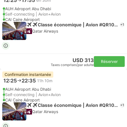
12:25
17:55
6h 30m
AUH Aéroport Abu Dhabi
Self-connecting | Avion+Avion
CAI Caire Aéroport
Classe économique | Avion #QR1045
+1
Qatar Airways
USD 313
Réserver
Taxes comprises
|
par adulte
Confirmation instantanée
12:25
22:35
11h 10m
AUH Aéroport Abu Dhabi
Self-connecting | Avion+Avion
CAI Caire Aéroport
Classe économique | Avion #QR1045
+1
Qatar Airways