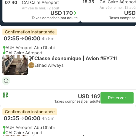
15:35
CAI Caire Aéropor
07:40
CAI Caire Aéroport
Arrivée le mer. 12 aoû
Arrivée le mer. 12 août
USD 170
USD
Taxes comprises
|
par adulte
Taxes comprise
Confirmation instantanée
02:55
06:00
4h 5m
AUH Aéroport Abu Dhabi
CAI Caire Aéroport
Classe économique | Avion #EY711
Etihad Airways
USD 162
Réserver
Taxes comprises
|
par adulte
Confirmation instantanée
02:55
06:00
4h 5m
AUH Aéroport Abu Dhabi
CAI Caire Aéroport