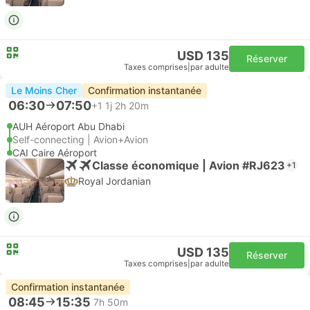
USD 135
Réserver
Taxes comprises
|
par adulte
Le Moins Cher
Confirmation instantanée
06:30
07:50
+1
1j 2h 20m
AUH Aéroport Abu Dhabi
Self-connecting | Avion+Avion
CAI Caire Aéroport
Classe économique | Avion #RJ623
+1
Royal Jordanian
USD 135
Réserver
Taxes comprises
|
par adulte
Confirmation instantanée
08:45
15:35
7h 50m