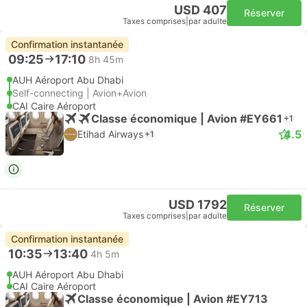
USD 407
Réserver
Taxes comprises
|
par adulte
Confirmation instantanée
09:25
17:10
8h 45m
AUH Aéroport Abu Dhabi
Self-connecting | Avion+Avion
CAI Caire Aéroport
Classe économique | Avion #EY661
+1
4.5
Etihad Airways
+1
USD 1792
Réserver
Taxes comprises
|
par adulte
Confirmation instantanée
10:35
13:40
4h 5m
AUH Aéroport Abu Dhabi
CAI Caire Aéroport
Classe économique | Avion #EY713