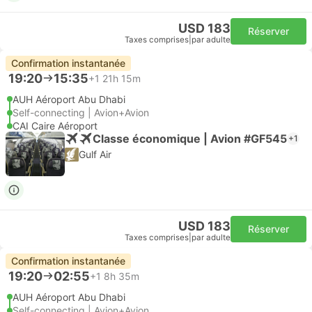
USD 183
Réserver
Taxes comprises
|
par adulte
Confirmation instantanée
19:20
15:35
+1
21h 15m
AUH Aéroport Abu Dhabi
Self-connecting | Avion+Avion
CAI Caire Aéroport
Classe économique | Avion #GF545
+1
Gulf Air
USD 183
Réserver
Taxes comprises
|
par adulte
Confirmation instantanée
19:20
02:55
+1
8h 35m
AUH Aéroport Abu Dhabi
Self-connecting | Avion+Avion