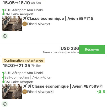
15:05
18:10
4h 5m
AUH Aéroport Abu Dhabi
CAI Caire Aéroport
Classe économique | Avion #EY715
Etihad Airways
USD 236
Réserver
Taxes comprises
|
par adulte
Confirmation instantanée
15:30
21:35
7h 5m
AUH Aéroport Abu Dhabi
Self-connecting | Avion+Avion
CAI Caire Aéroport
Classe économique | Avion #EY589
+1
4.5
Etihad Airways
+1