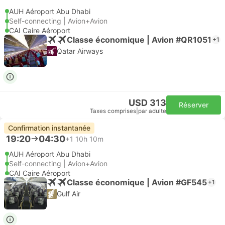
AUH Aéroport Abu Dhabi
Self-connecting | Avion+Avion
CAI Caire Aéroport
Classe économique | Avion #QR1051
+1
Qatar Airways
USD 313
Réserver
Taxes comprises
|
par adulte
Confirmation instantanée
19:20
04:30
+1
10h 10m
AUH Aéroport Abu Dhabi
Self-connecting | Avion+Avion
CAI Caire Aéroport
Classe économique | Avion #GF545
+1
Gulf Air