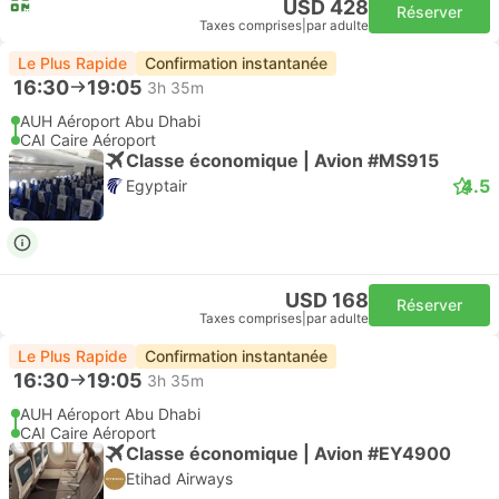
USD 428
Réserver
Taxes comprises
|
par adulte
Le Plus Rapide
Confirmation instantanée
16:30
19:05
3h 35m
AUH Aéroport Abu Dhabi
CAI Caire Aéroport
Classe économique | Avion #MS915
4.5
Egyptair
USD 168
Réserver
Taxes comprises
|
par adulte
Le Plus Rapide
Confirmation instantanée
16:30
19:05
3h 35m
AUH Aéroport Abu Dhabi
CAI Caire Aéroport
Classe économique | Avion #EY4900
Etihad Airways