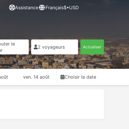
Assistance
Français
$•USD
uter le
2 voyageurs
Actualiser
ur
août
ven. 14 août
Choisir la date