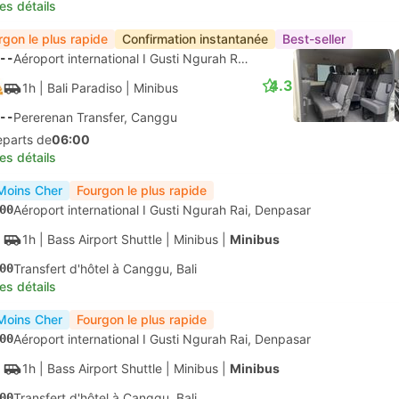
les détails
rgon le plus rapide
Confirmation instantanée
Best-seller
--
Aéroport international I Gusti Ngurah Rai, Denpasar
4.3
1h
| Bali Paradiso
|
Minibus
--
Pererenan Transfer, Canggu
eparts de
06:00
les détails
Moins Cher
Fourgon le plus rapide
00
Aéroport international I Gusti Ngurah Rai, Denpasar
1h
| Bass Airport Shuttle
|
Minibus
|
Minibus
00
Transfert d'hôtel à Canggu, Bali
les détails
Moins Cher
Fourgon le plus rapide
00
Aéroport international I Gusti Ngurah Rai, Denpasar
1h
| Bass Airport Shuttle
|
Minibus
|
Minibus
00
Transfert d'hôtel à Canggu, Bali