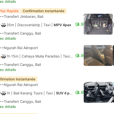
les détails
Plus Rapide
Confirmation instantanée
--
Transfert Jimbaran, Bali
4.9
35m
| Discoveriatrip
|
Taxi
|
MPV 4pax
--
Transfert Canggu, Bali
les détails
--
Ngurah Rai Aéroport
4.9
1h 15m
| Cahaya Mulia Paradiso
|
Taxi
|
Economie 3pax
--
Transfert Canggu, Bali
les détails
firmation instantanée
--
Ngurah Rai Aéroport
4.9
1h
| Bali Karang Tours
|
Taxi
|
SUV 4 places
--
Transfert Canggu, Bali
les détails