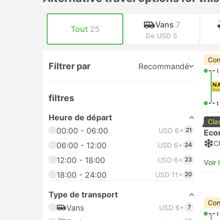
Vans
7
Tout
25
De USD 5
Con
Filtrer par
Recommandé
--:
filtres
--:
Heure de départ
Cla
00:00 - 06:00
USD 6+
21
Eco
Cl
06:00 - 12:00
USD 6+
24
12:00 - 18:00
USD 6+
23
Voir 
18:00 - 24:00
USD 11+
20
Type de transport
Con
Vans
USD 6+
7
--: