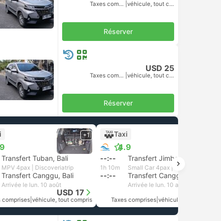
Taxes comprises
|
véhicule, tout compris
Réserver
USD 25
Taxes comprises
|
véhicule, tout compris
Réserver
i
Taxi
+1
.9
4.9
Transfert Tuban, Bali
--:--
Transfert Jimbaran, Bali
MPV 4pax | Discoveriatrip
1h 10m
Small Car 4pax | GiliTransfers Private
Transfert Canggu, Bali
--:--
Transfert Canggu, Bali
Arrivée le lun. 10 août
Arrivée le lun. 10 août
USD 17
USD 19
 comprises
|
véhicule, tout compris
Taxes comprises
|
véhicule, tout compris