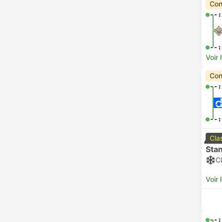
Con
--:
--:
Voir 
Con
--:
--:
Cla
Sta
Cl
Voir 
--: