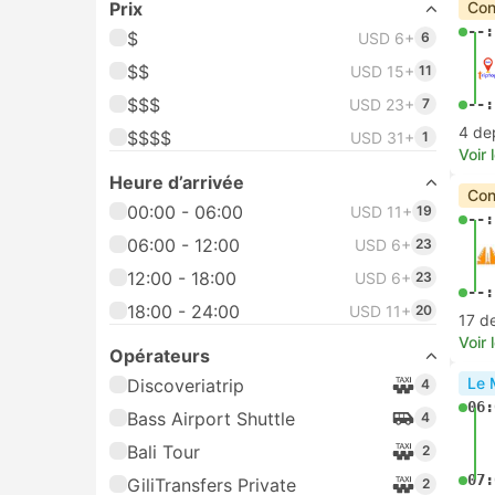
Prix
Con
--:
$
USD 6+
6
$$
USD 15+
11
$$$
USD 23+
7
--:
4 de
$$$$
USD 31+
1
Voir 
Heure d’arrivée
Con
00:00 - 06:00
USD 11+
19
--:
06:00 - 12:00
USD 6+
23
12:00 - 18:00
USD 6+
23
--:
18:00 - 24:00
USD 11+
20
17 d
Voir 
Opérateurs
Le 
Discoveriatrip
4
06:
Bass Airport Shuttle
4
Bali Tour
2
07:
GiliTransfers Private
2