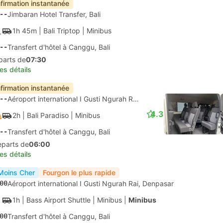
firmation instantanée
--
Jimbaran Hotel Transfer, Bali
1h 45m
| Bali Triptop
|
Minibus
--
Transfert d'hôtel à Canggu, Bali
parts de
07:30
les détails
firmation instantanée
--
Aéroport international I Gusti Ngurah Rai, Denpasar
4.3
2h
| Bali Paradiso
|
Minibus
--
Transfert d'hôtel à Canggu, Bali
eparts de
06:00
les détails
Moins Cher
Fourgon le plus rapide
00
Aéroport international I Gusti Ngurah Rai, Denpasar
1h
| Bass Airport Shuttle
|
Minibus
|
Minibus
00
Transfert d'hôtel à Canggu, Bali