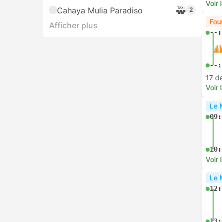
Voir 
Cahaya Mulia Paradiso
2
Fou
Afficher plus
--:
--:
17 d
Voir 
Le 
09:
10:
Voir 
Le 
12:
13: