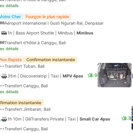
les détails
Moins Cher
Fourgon le plus rapide
00
Aéroport international I Gusti Ngurah Rai, Denpasar
1h
| Bass Airport Shuttle
|
Minibus
|
Minibus
00
Transfert d'hôtel à Canggu, Bali
les détails
Plus Rapide
Confirmation instantanée
--
Transfert Tuban, Bali
4.9
35m
| Discoveriatrip
|
Taxi
|
MPV 4pax
--
Transfert Canggu, Bali
les détails
firmation instantanée
--
Transfert Jimbaran, Bali
4.9
1h 10m
| GiliTransfers Private
|
Taxi
|
Small Car 4pax
--
Transfert Canggu, Bali