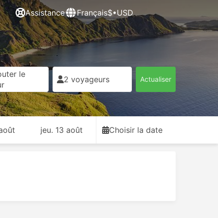
Assistance
Français
$•USD
uter le
2 voyageurs
Actualiser
ur
 août
jeu. 13 août
Choisir la date