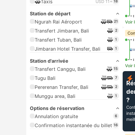
Taxis
USD 11+
18
Station de départ
--:
Ngurah Rai Aéroport
21
Voir 
Transfert Jimbaran, Bali
2
Con
Transfert Tuban, Bali
1
--:
Jimbaran Hotel Transfer, Bali
1
--:
Station d'arrivée
Voir 
Transfert Canggu, Bali
15
Tugu Bali
7
Ré
Pererenan Transfer, Bali
2
de
Munggu area, Bali
1
?
Conf
Options de réservation
inst
Annulation gratuite
6
meil
Confirmation instantanée du billet
16