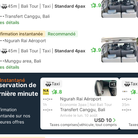
3.9
45m
| Bali Tour
|
Taxi
|
Standard 4pax
--
Transfert Canggu, Bali
les détails
firmation instantanée
Recommandé
--
Ngurah Rai Aéroport
3.9
45m
| Bali Tour
|
Taxi
|
Standard 4pax
--
Munggu area, Bali
les détails
Instantané
Taxi
Tax
servation de
+1
4.8
4
rnière minute
--:--
Ngurah Rai Aéroport
--:--
1h
Economie 3pax | Nat Bali Tour
35m
irmation
--:--
Transfert Canggu, Bali
--:--
antanée sur nos
Arrivée le lun. 10 août
USD 10
leures offres
Taxes comprises
|
véhicule, tout compris
Taxes