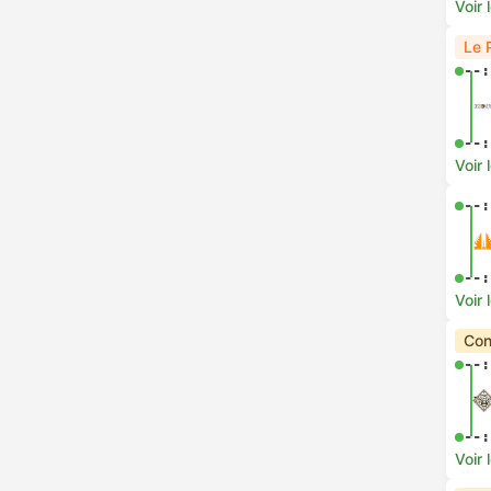
Voir 
Le 
--:
--:
Voir 
--:
--:
Voir 
Con
--:
--:
Voir 