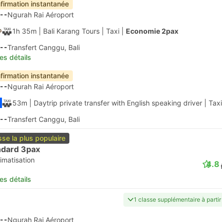
firmation instantanée
--
Ngurah Rai Aéroport
1h 35m
| Bali Karang Tours
|
Taxi
|
Economie 2pax
--
Transfert Canggu, Bali
les détails
firmation instantanée
--
Ngurah Rai Aéroport
53m
| Daytrip private transfer with English speaking driver
|
Taxi
--
Transfert Canggu, Bali
sse la plus populaire
ndard 3pax
imatisation
4.8
les détails
1 classe supplémentaire à parti
--
Ngurah Rai Aéroport