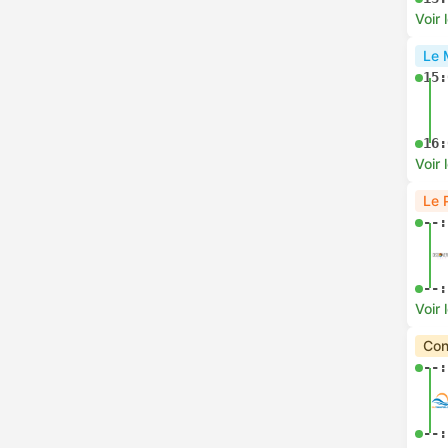
Voir 
Le 
15:
16:
Voir 
Le 
--:
--:
Voir 
Con
--:
--: