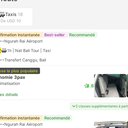
Taxis
18
De USD 10
firmation instantanée
Best-seller
Recommandé
--
Ngurah Rai Aéroport
1h
| Nat Bali Tour
|
Taxi
--
Transfert Canggu, Bali
sse la plus populaire
nomie 3pax
imatisation
4.8
les détails
2 classes supplémentaires à part
firmation instantanée
Recommandé
--
Ngurah Rai Aéroport