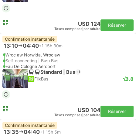
USD 124
Réserver
Taxes comprises
|
par adulte
Confirmation instantanée
13:10
04:40
+1
15h 30m
Wroc aw Norwida, Wrocław
Self-connecting | Bus+Bus
Eau De Cologne Aéroport
Standard | Bus
+1
3.8
FlixBus
USD 104
Réserver
Taxes comprises
|
par adulte
Confirmation instantanée
13:35
04:40
+1
15h 5m