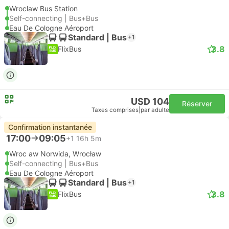
Wroclaw Bus Station
Self-connecting | Bus+Bus
Eau De Cologne Aéroport
Standard | Bus
+1
3.8
FlixBus
USD 104
Réserver
Taxes comprises
|
par adulte
Confirmation instantanée
17:00
09:05
+1
16h 5m
Wroc aw Norwida, Wrocław
Self-connecting | Bus+Bus
Eau De Cologne Aéroport
Standard | Bus
+1
3.8
FlixBus