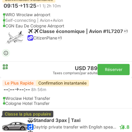
09:15
11:25
+1
1j 2h 10m
WRO Wroclaw aéroport
Self-connecting | Avion+Avion
CGN Eau De Cologne Aéroport
Classe économique | Avion #1L7207
+1
CitizenPlane
+1
USD 789
Réserver
Taxes comprises
|
par adulte
Le Plus Rapide
Confirmation instantanée
--:--
--:--
8h 56m
Wroclaw Hotel Transfer
Cologne Hotel Transfer
Classe la plus populaire
Standard 3pax | Taxi
4.8
Daytrip private transfer with English speaking driver