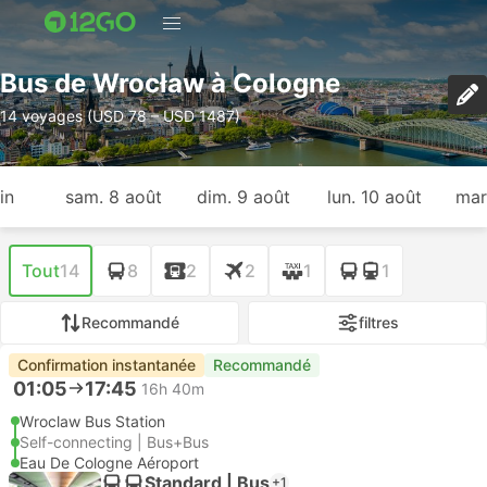
Bus de Wrocław à Cologne
14 voyages (USD 78 – USD 1487)
in
sam. 8 août
dim. 9 août
lun. 10 août
mar
Tout
14
8
2
2
1
1
Recommandé
filtres
Confirmation instantanée
Recommandé
01:05
17:45
16h 40m
Wroclaw Bus Station
Self-connecting | Bus+Bus
Eau De Cologne Aéroport
Standard | Bus
+1