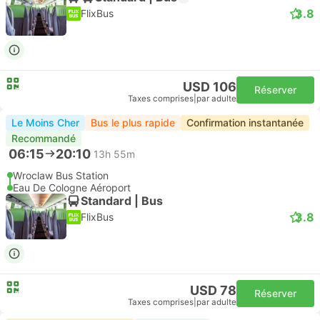
3.8
FlixBus
USD 106
Réserver
Taxes comprises
|
par adulte
Le Moins Cher
Bus le plus rapide
Confirmation instantanée
Recommandé
06:15
20:10
13h 55m
Wroclaw Bus Station
Eau De Cologne Aéroport
Standard | Bus
3.8
FlixBus
USD 78
Réserver
Taxes comprises
|
par adulte