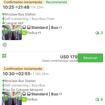
Confirmation instantanée
Recommandé
10:25
21:48
11h 23m
Wroclaw Bus Station
Self-connecting | Bus+Bus+Train
Cologne Hbf
Standard | Bus
+1
4.3
FlixBus
+1
USD 179
Réserver
Taxes comprises
|
par adulte
Confirmation instantanée
10:30
02:55
+1
16h 25m
Wroclaw Bus Station
Self-connecting | Bus+Bus
Eau De Cologne Aéroport
Standard | Bus
+1
3.8
FlixBus