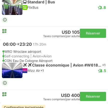
Standard | Bus
3.8
FlixBus
USD 105
Réserver
Taxes comprises
|
par adulte
06:00
23:20
17h 20m
WRO Wroclaw aéroport
Self-connecting | Avion+Avion
CGN Eau De Cologne Aéroport
Classe économique | Avion #W61811
+1
4.5
Wizz Air
+1
USD 400
Réserver
Taxes comprises
|
par adulte
Confirmation instantanée