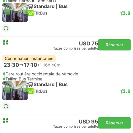
Tallinn Harbour Terminal D
Standard | Bus
3.8
FlixBus
USD 75
Réserver
Taxes comprises
|
par adulte
Confirmation instantanée
23:30
17:10
+1
16h 40m
Gare routière occidentale de Varsovie
Tallinn Bus Terminal
Standard | Bus
3.8
FlixBus
USD 95
Réserver
Taxes comprises
|
par adulte