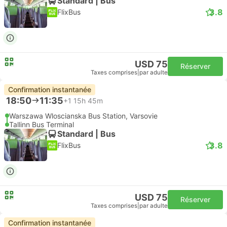
Standard | Bus
3.8
FlixBus
USD 75
Réserver
Taxes comprises
|
par adulte
Confirmation instantanée
18:50
11:35
+1
15h 45m
Warszawa Wloscianska Bus Station, Varsovie
Tallinn Bus Terminal
Standard | Bus
3.8
FlixBus
USD 75
Réserver
Taxes comprises
|
par adulte
Confirmation instantanée