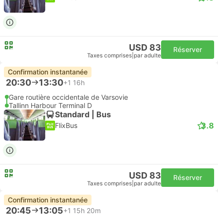
USD 83
Réserver
Taxes comprises
|
par adulte
Confirmation instantanée
20:30
13:30
+1
16h
Gare routière occidentale de Varsovie
Tallinn Harbour Terminal D
Standard | Bus
3.8
FlixBus
USD 83
Réserver
Taxes comprises
|
par adulte
Confirmation instantanée
20:45
13:05
+1
15h 20m