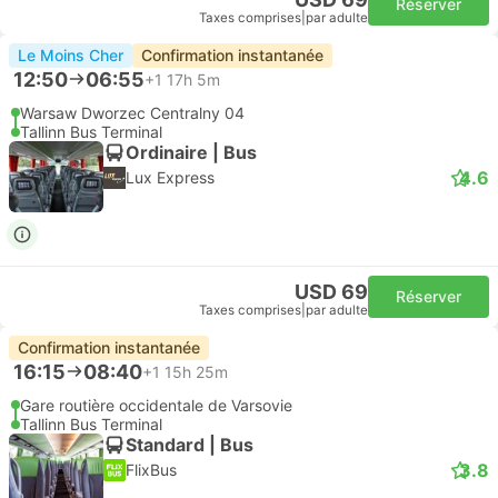
Réserver
Taxes comprises
|
par adulte
Le Moins Cher
Confirmation instantanée
12:50
06:55
+1
17h 5m
Warsaw Dworzec Centralny 04
Tallinn Bus Terminal
Ordinaire | Bus
4.6
Lux Express
USD 69
Réserver
Taxes comprises
|
par adulte
Confirmation instantanée
16:15
08:40
+1
15h 25m
Gare routière occidentale de Varsovie
Tallinn Bus Terminal
Standard | Bus
3.8
FlixBus