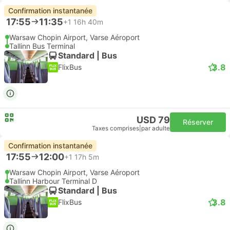
Confirmation instantanée
17:55
11:35
+1
16h 40m
Warsaw Chopin Airport, Varse Aéroport
Tallinn Bus Terminal
Standard | Bus
3.8
FlixBus
USD 79
Réserver
Taxes comprises
|
par adulte
Confirmation instantanée
17:55
12:00
+1
17h 5m
Warsaw Chopin Airport, Varse Aéroport
Tallinn Harbour Terminal D
Standard | Bus
3.8
FlixBus