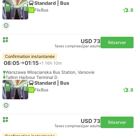
Standard | Bus
3.8
FlixBus
USD 73
Réserver
Taxes comprises
|
par adulte
Confirmation instantanée
08:05
01:15
+1
16h 10m
Warszawa Wloscianska Bus Station, Varsovie
Tallinn Harbour Terminal D
Standard | Bus
3.8
FlixBus
USD 73
Réserver
Taxes comprises
|
par adulte