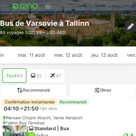
Bus de Varsovie à Tallinn
89 voyages (USD 69 – USD 442)
in
mar. 11 août
mer. 12 août
jeu. 13 août
ven
Tout
89
42
47
Recommandé
filtres
Confirmation instantanée
Recommandé
04:10
21:50
16h 40m
Warsaw Chopin Airport, Varse Aéroport
Tallinn Bus Terminal
Standard | Bus
3.8
FlixBus