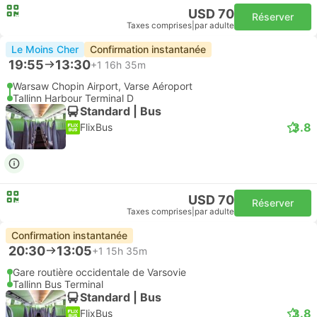
USD 70
Réserver
Taxes comprises
|
par adulte
Le Moins Cher
Confirmation instantanée
19:55
13:30
+1
16h 35m
Warsaw Chopin Airport, Varse Aéroport
Tallinn Harbour Terminal D
Standard | Bus
3.8
FlixBus
USD 70
Réserver
Taxes comprises
|
par adulte
Confirmation instantanée
20:30
13:05
+1
15h 35m
Gare routière occidentale de Varsovie
Tallinn Bus Terminal
Standard | Bus
3.8
FlixBus