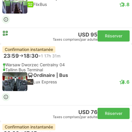
3.8
FlixBus
USD 95
Réserver
Taxes comprises
|
par adulte
Confirmation instantanée
23:59
18:30
+1
17h 31m
Warsaw Dworzec Centralny 04
Tallinn Bus Terminal
Ordinaire | Bus
4.6
Lux Express
USD 76
Réserver
Taxes comprises
|
par adulte
Confirmation instantanée