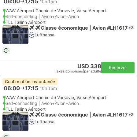
06:00
17:15
10h 15m
WAW Aéroport Chopin de Varsovie, Varse Aéroport
Self-connecting | Avion+Avion+Avion
TLL Tallinn Aéroport
Classe économique | Avion #LH1617
+2
Lufthansa
USD 338
Réserver
Taxes comprises
|
par adulte
Confirmation instantanée
06:00
17:15
10h 15m
WAW Aéroport Chopin de Varsovie, Varse Aéroport
Self-connecting | Avion+Avion+Avion
TLL Tallinn Aéroport
Classe économique | Avion #LH1617
+2
Lufthansa