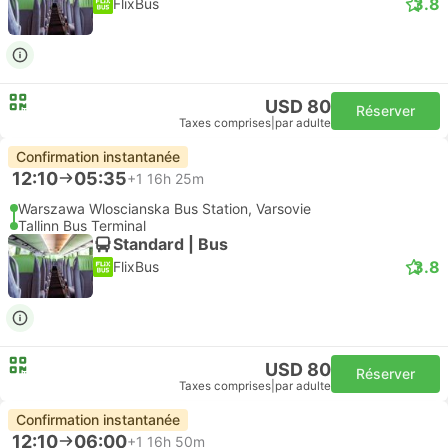
3.8
FlixBus
USD 80
Réserver
Taxes comprises
|
par adulte
Confirmation instantanée
12:10
05:35
+1
16h 25m
Warszawa Wloscianska Bus Station, Varsovie
Tallinn Bus Terminal
Standard | Bus
3.8
FlixBus
USD 80
Réserver
Taxes comprises
|
par adulte
Confirmation instantanée
12:10
06:00
+1
16h 50m