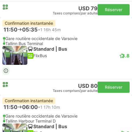
USD 79
Réserver
Taxes comprises
|
par adulte
Confirmation instantanée
11:50
05:35
+1
16h 45m
Gare routière occidentale de Varsovie
Tallinn Bus Terminal
Standard | Bus
3.8
FlixBus
USD 80
Réserver
Taxes comprises
|
par adulte
Confirmation instantanée
11:50
06:00
+1
17h 10m
Gare routière occidentale de Varsovie
Tallinn Harbour Terminal D
Standard | Bus