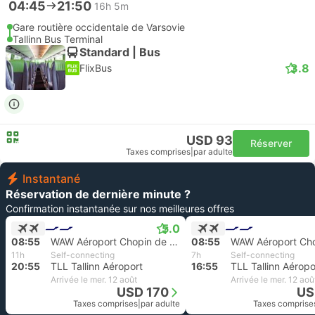
04:45
21:50
16h 5m
Gare routière occidentale de Varsovie
Tallinn Bus Terminal
Standard | Bus
3.8
FlixBus
USD 93
Réserver
Taxes comprises
|
par adulte
Instantané
Réservation de dernière minute ?
Confirmation instantanée sur nos meilleures offres
5.0
08:55
WAW Aéroport Chopin de Varsovie, Varse Aéroport
08:55
11h
Self-connecting
7h
Self-connecting
20:55
TLL Tallinn Aéroport
16:55
TLL Tallinn Aéropo
Arrivée le mer. 12 août
Arrivée le mer. 12 aoû
USD 170
US
Taxes comprises
|
par adulte
Taxes comprise