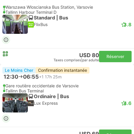
Warszawa Wloscianska Bus Station, Varsovie
Tallinn Harbour Terminal D
Standard | Bus
3.8
FlixBus
USD 80
Réserver
Taxes comprises
|
par adulte
Le Moins Cher
Confirmation instantanée
12:30
06:55
+1
17h 25m
Gare routière occidentale de Varsovie
Tallinn Bus Terminal
Ordinaire | Bus
4.6
Lux Express
USD 69