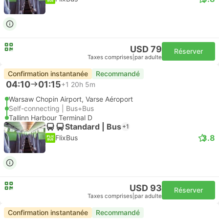
USD 79
Réserver
Taxes comprises
|
par adulte
Confirmation instantanée
Recommandé
04:10
01:15
+1
20h 5m
Warsaw Chopin Airport, Varse Aéroport
Self-connecting | Bus+Bus
Tallinn Harbour Terminal D
Standard | Bus
+1
3.8
FlixBus
USD 93
Réserver
Taxes comprises
|
par adulte
Confirmation instantanée
Recommandé