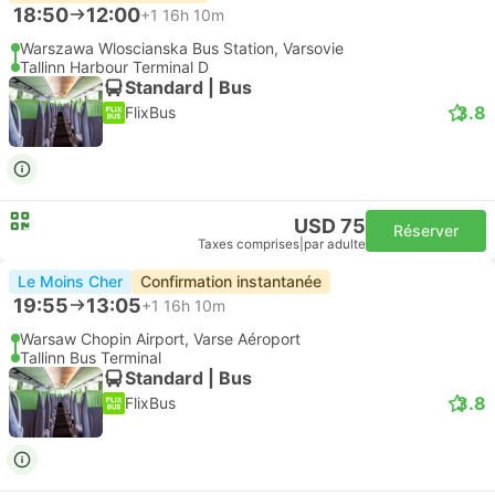
18:50
12:00
+1
16h 10m
Warszawa Wloscianska Bus Station, Varsovie
Tallinn Harbour Terminal D
Standard | Bus
3.8
FlixBus
USD 75
Réserver
Taxes comprises
|
par adulte
Le Moins Cher
Confirmation instantanée
19:55
13:05
+1
16h 10m
Warsaw Chopin Airport, Varse Aéroport
Tallinn Bus Terminal
Standard | Bus
3.8
FlixBus