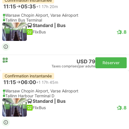
Confirmation instantanée
11:15
05:35
+1
17h 20m
Warsaw Chopin Airport, Varse Aéroport
Tallinn Bus Terminal
Standard | Bus
3.8
FlixBus
USD 79
Réserver
Taxes comprises
|
par adulte
Confirmation instantanée
11:15
06:00
+1
17h 45m
Warsaw Chopin Airport, Varse Aéroport
Tallinn Harbour Terminal D
Standard | Bus
3.8
FlixBus