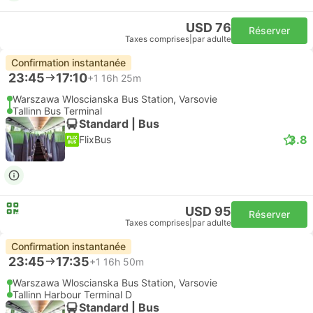
USD 76
Réserver
Taxes comprises
|
par adulte
Confirmation instantanée
23:45
17:10
+1
16h 25m
Warszawa Wloscianska Bus Station, Varsovie
Tallinn Bus Terminal
Standard | Bus
3.8
FlixBus
USD 95
Réserver
Taxes comprises
|
par adulte
Confirmation instantanée
23:45
17:35
+1
16h 50m
Warszawa Wloscianska Bus Station, Varsovie
Tallinn Harbour Terminal D
Standard | Bus