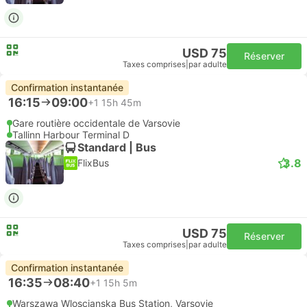
USD 75
Réserver
Taxes comprises
|
par adulte
Confirmation instantanée
16:15
09:00
+1
15h 45m
Gare routière occidentale de Varsovie
Tallinn Harbour Terminal D
Standard | Bus
3.8
FlixBus
USD 75
Réserver
Taxes comprises
|
par adulte
Confirmation instantanée
16:35
08:40
+1
15h 5m
Warszawa Wloscianska Bus Station, Varsovie