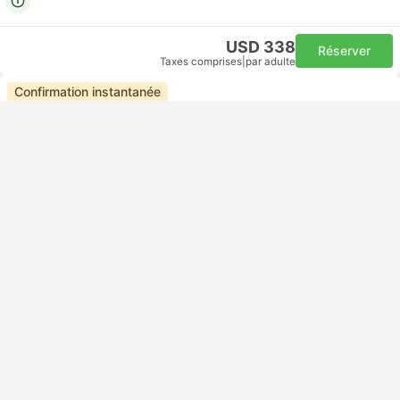
USD 338
Réserver
Taxes comprises
|
par adulte
Confirmation instantanée
06:45
13:05
5h 20m
WAW Aéroport Chopin de Varsovie, Varse Aéroport
Self-connecting | Avion+Avion
TLL Tallinn Aéroport
Classe économique | Avion #LH1353
+1
Lufthansa
USD 286
Réserver
Taxes comprises
|
par adulte
Confirmation instantanée
06:45
17:15
9h 30m
WAW Aéroport Chopin de Varsovie, Varse Aéroport