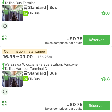
Tallinn Bus Terminal
Standard | Bus
3.8
FlixBus
USD 75
Réserver
Taxes comprises
|
par adulte
Confirmation instantanée
16:35
09:00
+1
15h 25m
Warszawa Wloscianska Bus Station, Varsovie
Tallinn Harbour Terminal D
Standard | Bus
3.8
FlixBus
USD 75
Réserver
Taxes comprises
|
par adulte