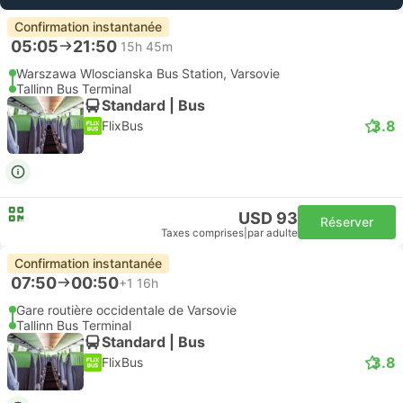
Confirmation instantanée
05:05
21:50
15h 45m
Warszawa Wloscianska Bus Station, Varsovie
Tallinn Bus Terminal
Standard | Bus
3.8
FlixBus
USD 93
Réserver
Taxes comprises
|
par adulte
Confirmation instantanée
07:50
00:50
+1
16h
Gare routière occidentale de Varsovie
Tallinn Bus Terminal
Standard | Bus
3.8
FlixBus