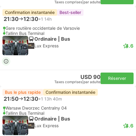
Taxes comprises
|
par adulte
Confirmation instantanée
Best-seller
21:30
12:30
+1
14h
Gare routière occidentale de Varsovie
Tallinn Bus Terminal
Ordinaire | Bus
4.6
Lux Express
USD 90
Réserver
Taxes comprises
|
par adulte
Bus le plus rapide
Confirmation instantanée
21:50
12:30
+1
13h 40m
Warsaw Dworzec Centralny 04
Tallinn Bus Terminal
Ordinaire | Bus
4.6
Lux Express