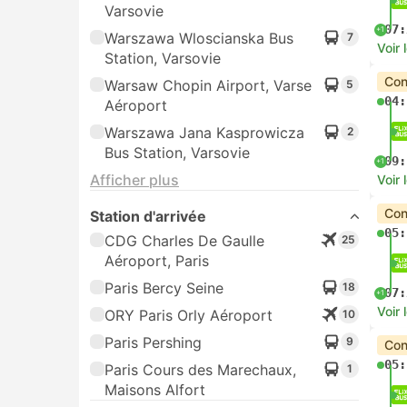
Varsovie
07:
+1
Warszawa Wloscianska Bus
7
Voir 
Station, Varsovie
Con
Warsaw Chopin Airport, Varse
5
04:
Aéroport
Warszawa Jana Kasprowicza
2
Bus Station, Varsovie
09:
+1
Afficher plus
Voir 
Con
Station d'arrivée
05:
CDG Charles De Gaulle
25
Aéroport, Paris
Paris Bercy Seine
18
07:
+1
Voir 
ORY Paris Orly Aéroport
10
Paris Pershing
9
Con
05:
Paris Cours des Marechaux,
1
Maisons Alfort