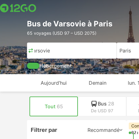
Bus de Varsovie à Paris
65 voyages (USD 97 – USD 2075)
Varsovie
Paris
Hébergement
Aujourd’hui
Demain
lun.
Bus
28
Tout
65
De USD 97
Con
Filtrer par
Recommandé
02: