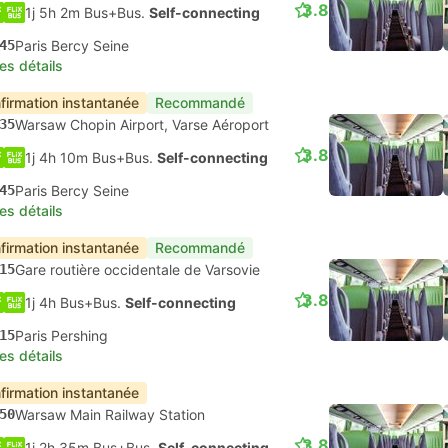
3.8
1j 5h 2m Bus+Bus.
Self-connecting
45
Paris Bercy Seine
les détails
firmation instantanée
Recommandé
35
Warsaw Chopin Airport, Varse Aéroport
3.8
1j 4h 10m Bus+Bus.
Self-connecting
45
Paris Bercy Seine
les détails
firmation instantanée
Recommandé
15
Gare routière occidentale de Varsovie
3.8
1j 4h Bus+Bus.
Self-connecting
15
Paris Pershing
les détails
firmation instantanée
50
Warsaw Main Railway Station
3.8
1j 2h 35m Bus+Bus.
Self-connecting