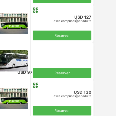
USD 127
Taxes comprises
|
par adulte
Réserver
USD 97
Réserver
Taxes comprises
|
par adulte
USD 130
Taxes comprises
|
par adulte
Réserver