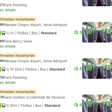
15
Paris Pershing
les détails
firmation instantanée
00
Warsaw Chopin Airport, Varse Aéroport
3.8
1j 1h
| FlixBus
|
Bus
|
Standard
00
Paris Bercy Seine
les détails
firmation instantanée
00
Warsaw Chopin Airport, Varse Aéroport
3.8
1j 1h 50m
| FlixBus
|
Bus
|
Standard
50
Paris Pershing
les détails
firmation instantanée
30
Gare routière occidentale de Varsovie
3.8
1j 30m
| FlixBus
|
Bus
|
Standard