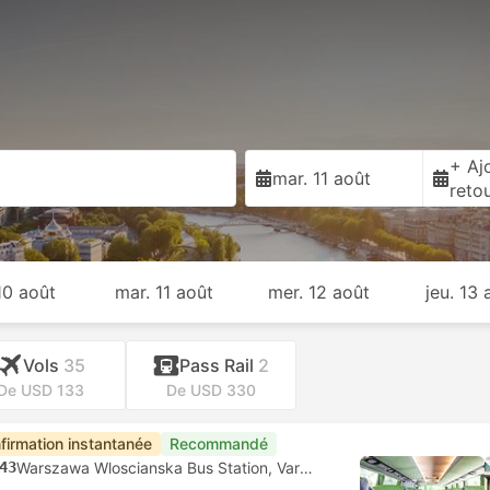
+ Ajo
mar. 11 août
reto
 10 août
mar. 11 août
mer. 12 août
jeu. 13 
Vols
35
Pass Rail
2
De USD 133
De USD 330
firmation instantanée
Recommandé
43
Warszawa Wloscianska Bus Station, Varsovie