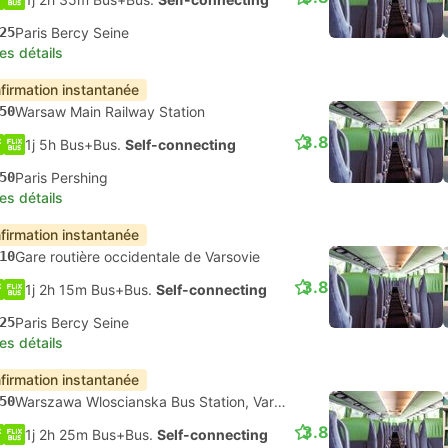
25
Paris Bercy Seine
les détails
firmation instantanée
50
Warsaw Main Railway Station
3.8
1j 5h Bus+Bus.
Self-connecting
50
Paris Pershing
les détails
firmation instantanée
10
Gare routière occidentale de Varsovie
3.8
1j 2h 15m Bus+Bus.
Self-connecting
25
Paris Bercy Seine
les détails
firmation instantanée
50
Warszawa Wloscianska Bus Station, Varsovie
3.8
1j 2h 25m Bus+Bus.
Self-connecting