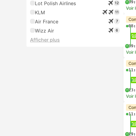
09:
+1
Lot Polish Airlines
12
Voir 
KLM
11
Con
Air France
7
08:
Wizz Air
6
Afficher plus
09:
+1
Voir 
Con
11:
13:
+1
Voir 
Con
11:
19:
+1