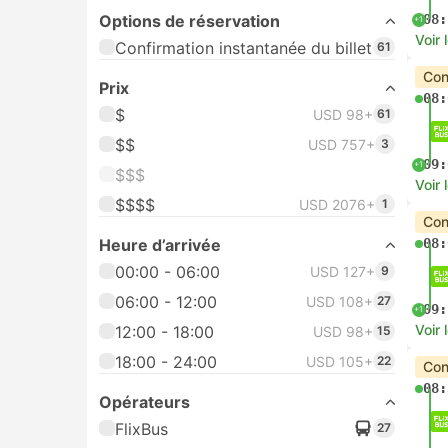
Options de réservation
08:
+1
Voir 
Confirmation instantanée du billet
61
Con
Prix
08:
$
USD 98+
61
$$
USD 757+
3
09:
+1
$$$
Voir 
$$$$
USD 2076+
1
Con
Heure d’arrivée
08:
00:00 - 06:00
USD 127+
9
06:00 - 12:00
USD 108+
27
09:
+1
Voir 
12:00 - 18:00
USD 98+
15
18:00 - 24:00
USD 105+
22
Con
08:
Opérateurs
FlixBus
27