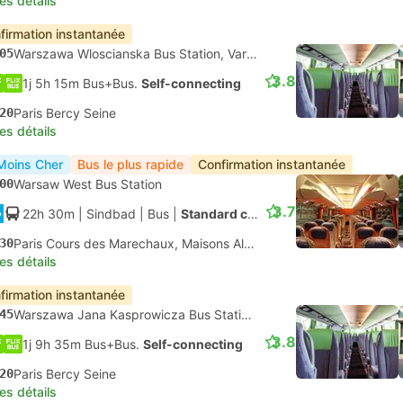
les détails
firmation instantanée
05
Warszawa Wloscianska Bus Station, Varsovie
3.8
1j 5h 15m Bus+Bus.
Self-connecting
20
Paris Bercy Seine
les détails
Moins Cher
Bus le plus rapide
Confirmation instantanée
00
Warsaw West Bus Station
3.7
22h 30m
| Sindbad
|
Bus
|
Standard climatisé
30
Paris Cours des Marechaux, Maisons Alfort
les détails
firmation instantanée
45
Warszawa Jana Kasprowicza Bus Station, Varsovie
3.8
1j 9h 35m Bus+Bus.
Self-connecting
20
Paris Bercy Seine
les détails