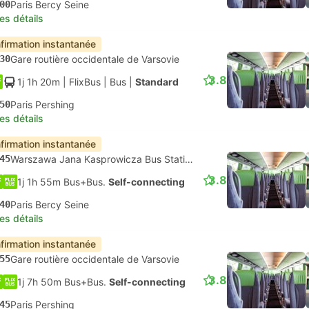
00
Paris Bercy Seine
les détails
firmation instantanée
30
Gare routière occidentale de Varsovie
3.8
1j 1h 20m
| FlixBus
|
Bus
|
Standard
50
Paris Pershing
les détails
firmation instantanée
45
Warszawa Jana Kasprowicza Bus Station, Varsovie
3.8
1j 1h 55m Bus+Bus.
Self-connecting
40
Paris Bercy Seine
les détails
firmation instantanée
55
Gare routière occidentale de Varsovie
3.8
1j 7h 50m Bus+Bus.
Self-connecting
45
Paris Pershing