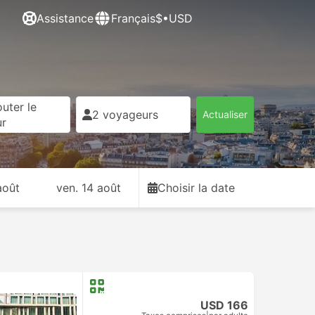
Assistance
Français
$•USD
uter le
2 voyageurs
Actualiser
ur
août
ven. 14 août
Choisir la date
USD 166