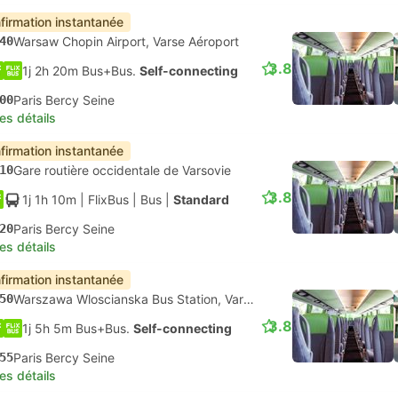
firmation instantanée
40
Warsaw Chopin Airport, Varse Aéroport
3.8
1j 2h 20m Bus+Bus.
Self-connecting
00
Paris Bercy Seine
les détails
firmation instantanée
10
Gare routière occidentale de Varsovie
3.8
1j 1h 10m
| FlixBus
|
Bus
|
Standard
20
Paris Bercy Seine
les détails
firmation instantanée
50
Warszawa Wloscianska Bus Station, Varsovie
3.8
1j 5h 5m Bus+Bus.
Self-connecting
55
Paris Bercy Seine
les détails