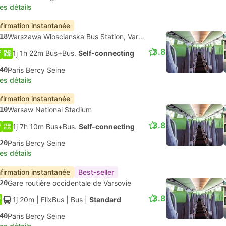
les détails
firmation instantanée
18
Warszawa Wloscianska Bus Station, Varsovie
3.8
1j 1h 22m Bus+Bus.
Self-connecting
40
Paris Bercy Seine
les détails
firmation instantanée
10
Warsaw National Stadium
3.8
1j 7h 10m Bus+Bus.
Self-connecting
20
Paris Bercy Seine
les détails
firmation instantanée
Best-seller
20
Gare routière occidentale de Varsovie
3.8
1j 20m
| FlixBus
|
Bus
|
Standard
40
Paris Bercy Seine