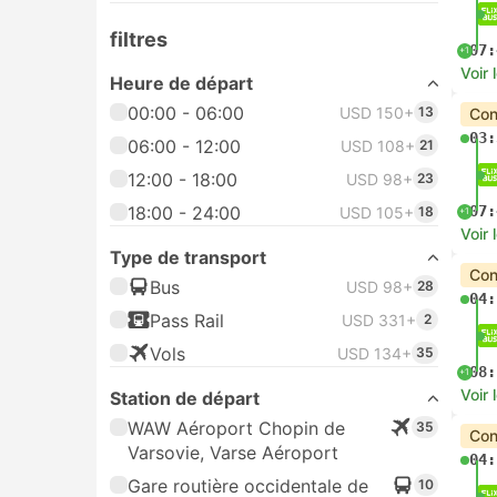
filtres
07:
+1
Voir 
Heure de départ
00:00 - 06:00
USD 150+
13
Con
03:
06:00 - 12:00
USD 108+
21
12:00 - 18:00
USD 98+
23
18:00 - 24:00
07:
USD 105+
18
+1
Voir 
Type de transport
Con
Bus
USD 98+
28
04:
Pass Rail
USD 331+
2
Vols
USD 134+
35
08:
+1
Voir 
Station de départ
WAW Aéroport Chopin de
35
Con
Varsovie, Varse Aéroport
04:
Gare routière occidentale de
10