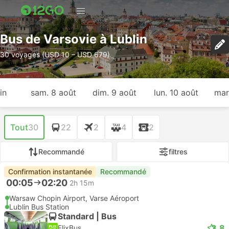
Bus de Varsovie à Lublin
30 voyages (USD 10 – USD 679)
in
sam. 8 août
dim. 9 août
lun. 10 août
mar
Tout
30
22
2
4
2
Recommandé
filtres
Confirmation instantanée
Recommandé
00:05
02:20
2h 15m
Warsaw Chopin Airport, Varse Aéroport
Lublin Bus Station
Standard | Bus
3.8
FlixBus