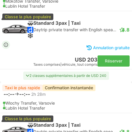
Mokotow Transfer, Varsovie
Lublin Hotel Transfer
Classe la plus populaire
Standard 3pax | Taxi
4.8
Daytrip private transfer with English speaking driver
Annulation gratuite
USD 203
Réserver
Taxes comprises
|
véhicule, tout compris
2 classes supplémentaires à partir de USD 240
Taxi le plus rapide
Confirmation instantanée
--:--
--:--
2h 28m
Wlochy Transfer, Varsovie
Lublin Hotel Transfer
Classe la plus populaire
Standard 3pax | Taxi
4.8
Daytrip private transfer with English speaking driver