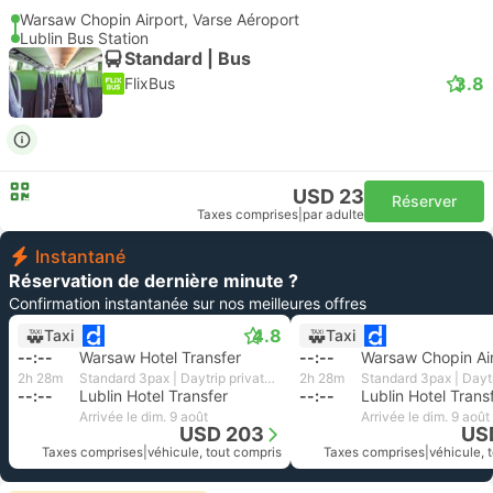
Warsaw Chopin Airport, Varse Aéroport
Lublin Bus Station
Standard | Bus
3.8
FlixBus
USD 23
Réserver
Taxes comprises
|
par adulte
Instantané
Réservation de dernière minute ?
Confirmation instantanée sur nos meilleures offres
4.8
Taxi
Taxi
--:--
Warsaw Hotel Transfer
--:--
Warsaw Chopin Ai
2h 28m
Standard 3pax | Daytrip private transfer with English speaking driver
2h 28m
--:--
Lublin Hotel Transfer
--:--
Lublin Hotel Trans
Arrivée le dim. 9 août
Arrivée le dim. 9 août
USD 203
US
Taxes comprises
|
véhicule, tout compris
Taxes comprises
|
véhicule, 