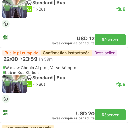
Standard | Bus
3.8
FlixBus
USD 12
Réserver
Taxes comprises
|
par adulte
Bus le plus rapide
Confirmation instantanée
Best-seller
22:00
23:59
1h 59m
Warsaw Chopin Airport, Varse Aéroport
Lublin Bus Station
Standard | Bus
3.8
FlixBus
USD 20
Réserver
Taxes comprises
|
par adulte
Confirmation instantanée