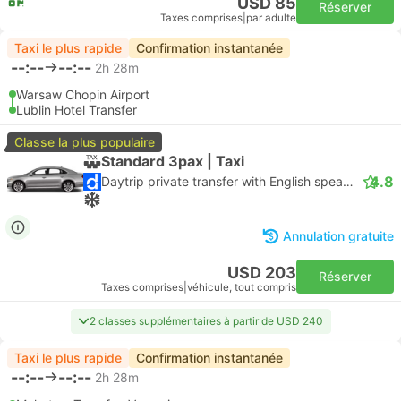
USD 85
Réserver
Taxes comprises
|
par adulte
Taxi le plus rapide
Confirmation instantanée
--:--
--:--
2h 28m
Warsaw Chopin Airport
Lublin Hotel Transfer
Classe la plus populaire
Standard 3pax | Taxi
4.8
Daytrip private transfer with English speaking driver
Annulation gratuite
USD 203
Réserver
Taxes comprises
|
véhicule, tout compris
2 classes supplémentaires à partir de USD 240
Taxi le plus rapide
Confirmation instantanée
--:--
--:--
2h 28m