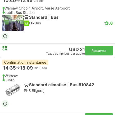
10:40
12:45
2h 5m
Warsaw Chopin Airport, Varse Aéroport
Lublin Bus Station
Standard | Bus
3.8
FlixBus
USD 21
Réserver
Taxes comprises
|
par adulte
Confirmation instantanée
14:35
18:09
3h 34m
Warsaw
Lublin
Standard climatisé | Bus #10842
PKS Bilgoraj