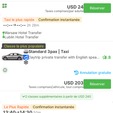
USD 24
Réserver
Taxes comprises
|
par adulte
Taxi le plus rapide
Confirmation instantanée
--:--
--:--
2h 28m
Warsaw Hotel Transfer
Lublin Hotel Transfer
Classe la plus populaire
Standard 3pax | Taxi
4.8
Daytrip private transfer with English speaking driver
Annulation gratuite
USD 203
Réserver
Taxes comprises
|
véhicule, tout compris
2 classes supplémentaires à partir de USD 240
Le Plus Rapide
Confirmation instantanée
13:40
14:30
50m