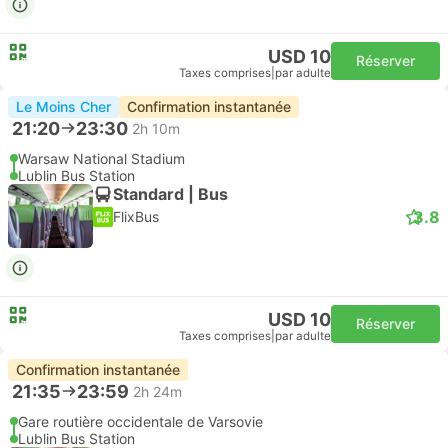
USD 10
Réserver
Taxes comprises
|
par adulte
Le Moins Cher
Confirmation instantanée
21:20
23:30
2h 10m
Warsaw National Stadium
Lublin Bus Station
Standard | Bus
3.8
FlixBus
USD 10
Réserver
Taxes comprises
|
par adulte
Confirmation instantanée
21:35
23:59
2h 24m
Gare routière occidentale de Varsovie
Lublin Bus Station