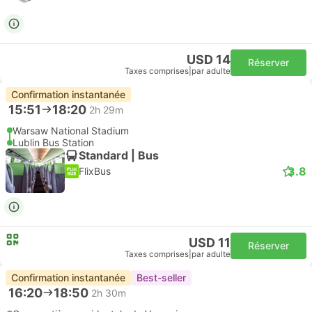
USD 14
Réserver
Taxes comprises
|
par adulte
Confirmation instantanée
15:51
18:20
2h 29m
Warsaw National Stadium
Lublin Bus Station
Standard | Bus
3.8
FlixBus
USD 11
Réserver
Taxes comprises
|
par adulte
Confirmation instantanée
Best-seller
16:20
18:50
2h 30m