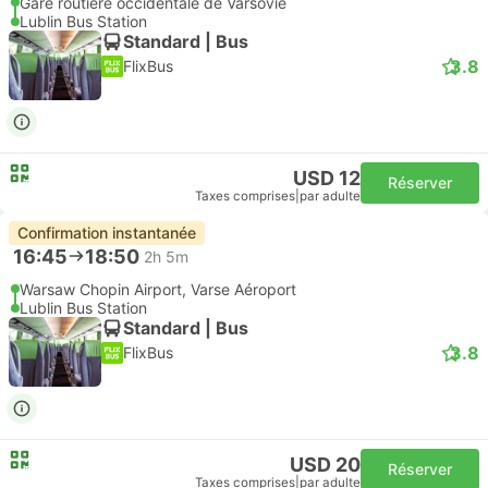
Gare routière occidentale de Varsovie
Lublin Bus Station
Standard | Bus
3.8
FlixBus
USD 12
Réserver
Taxes comprises
|
par adulte
Confirmation instantanée
16:45
18:50
2h 5m
Warsaw Chopin Airport, Varse Aéroport
Lublin Bus Station
Standard | Bus
3.8
FlixBus
USD 20
Réserver
Taxes comprises
|
par adulte