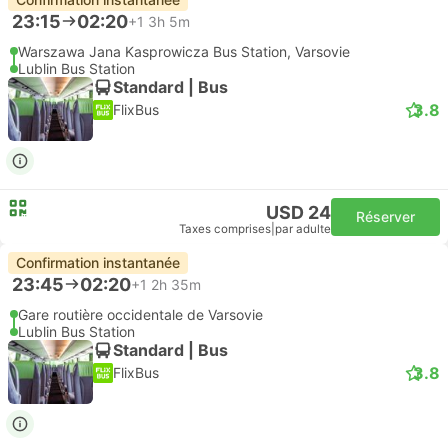
23:15
02:20
+1
3h 5m
Warszawa Jana Kasprowicza Bus Station, Varsovie
Lublin Bus Station
Standard | Bus
3.8
FlixBus
USD 24
Réserver
Taxes comprises
|
par adulte
Confirmation instantanée
23:45
02:20
+1
2h 35m
Gare routière occidentale de Varsovie
Lublin Bus Station
Standard | Bus
3.8
FlixBus