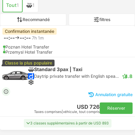
Tout
1
1
Recommandé
filtres
Confirmation instantanée
--:--
--:--
7h 1m
Poznan Hotel Transfer
Przemysl Hotel Transfer
Classe la plus populaire
Standard 3pax | Taxi
4.8
Daytrip private transfer with English speaking driver
Annulation gratuite
USD 726
Réserver
Taxes comprises
|
véhicule, tout compris
3 classes supplémentaires à partir de USD 893