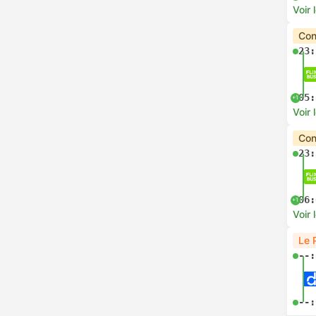
Voir 
Con
23:
05:
+1
Voir 
Con
23:
06:
+1
Voir 
Le 
--:
--: