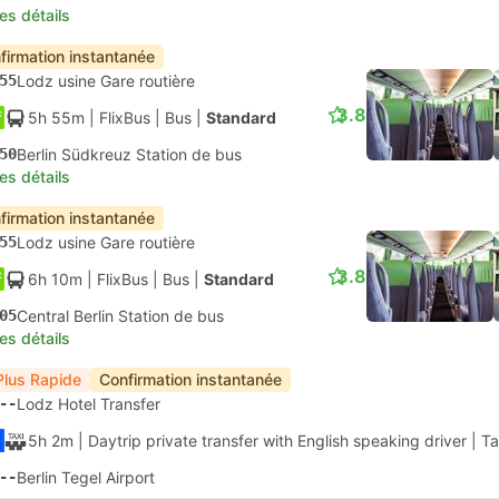
les détails
firmation instantanée
55
Lodz usine Gare routière
3.8
5h 55m
| FlixBus
|
Bus
|
Standard
50
Berlin Südkreuz Station de bus
les détails
firmation instantanée
55
Lodz usine Gare routière
3.8
6h 10m
| FlixBus
|
Bus
|
Standard
05
Central Berlin Station de bus
les détails
Plus Rapide
Confirmation instantanée
--
Lodz Hotel Transfer
5h 2m
| Daytrip private transfer with English speaking driver
|
Ta
--
Berlin Tegel Airport