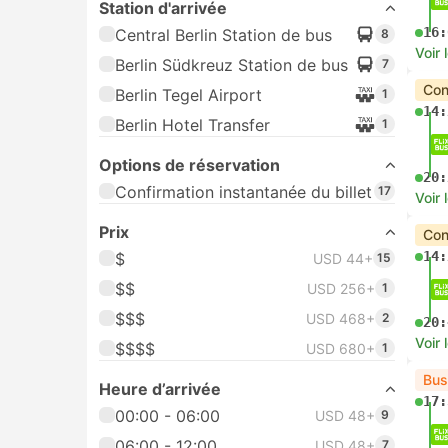
Station d'arrivée
16:
Central Berlin Station de bus
8
Voir 
Berlin Südkreuz Station de bus
7
Con
Berlin Tegel Airport
1
14:
Berlin Hotel Transfer
1
Options de réservation
20:
Confirmation instantanée du billet
17
Voir 
Prix
Con
14:
$
USD 44+
15
$$
USD 256+
1
$$$
USD 468+
2
20:
Voir 
$$$$
USD 680+
1
Bus
Heure d’arrivée
17:
00:00 - 06:00
USD 48+
9
06:00 - 12:00
USD 48+
7