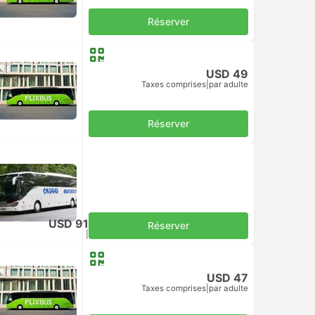
Réserver
USD 49
Taxes comprises
|
par adulte
Réserver
USD 91
Réserver
Taxes comprises
|
par adulte
USD 47
Taxes comprises
|
par adulte