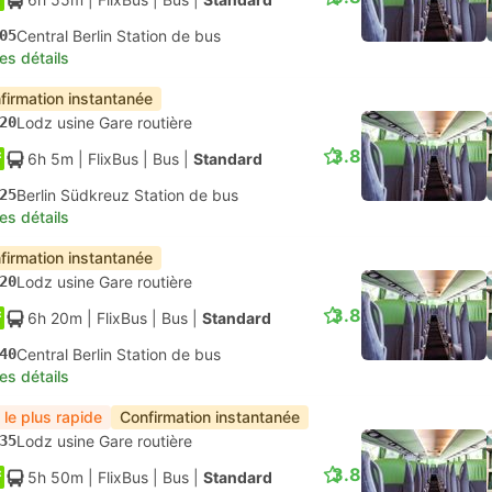
05
Central Berlin Station de bus
les détails
firmation instantanée
20
Lodz usine Gare routière
3.8
6h 5m
| FlixBus
|
Bus
|
Standard
25
Berlin Südkreuz Station de bus
les détails
firmation instantanée
20
Lodz usine Gare routière
3.8
6h 20m
| FlixBus
|
Bus
|
Standard
40
Central Berlin Station de bus
les détails
 le plus rapide
Confirmation instantanée
35
Lodz usine Gare routière
3.8
5h 50m
| FlixBus
|
Bus
|
Standard