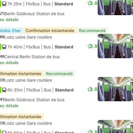
3.8
7h 25m
| FlixBus
|
Bus
|
Standard
25
Berlin Südkreuz Station de bus
les détails
Moins Cher
Confirmation instantanée
Recommandé
00
Lodz usine Gare routière
3.8
7h 40m
| FlixBus
|
Bus
|
Standard
40
Central Berlin Station de bus
les détails
firmation instantanée
Recommandé
10
Lodz usine Gare routière
3.8
6h 35m
| FlixBus
|
Bus
|
Standard
45
Berlin Südkreuz Station de bus
les détails
firmation instantanée
10
Lodz usine Gare routière
3.8
6h 55m
| FlixBus
|
Bus
|
Standard