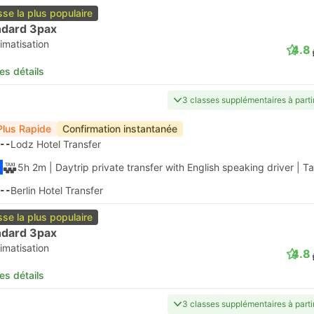
sse la plus populaire
ndard 3pax
imatisation
4.8
les détails
3 classes supplémentaires à part
Plus Rapide
Confirmation instantanée
--
Lodz Hotel Transfer
5h 2m
| Daytrip private transfer with English speaking driver
|
Ta
--
Berlin Hotel Transfer
sse la plus populaire
ndard 3pax
imatisation
4.8
les détails
3 classes supplémentaires à part