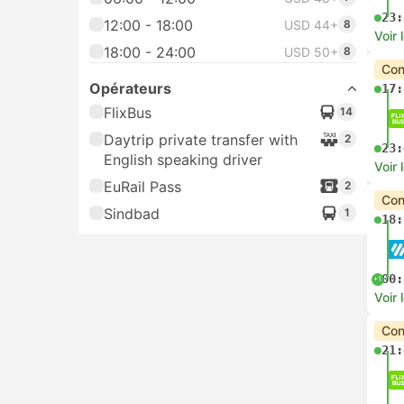
23:
12:00 - 18:00
USD 44+
8
Voir 
18:00 - 24:00
USD 50+
8
Con
Opérateurs
17:
FlixBus
14
Daytrip private transfer with
2
23:
English speaking driver
Voir 
EuRail Pass
2
Con
Sindbad
1
18:
00:
+1
Voir 
Con
21: