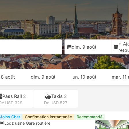
+ Ajo
dim. 9 août
reto
 8 août
dim. 9 août
lun. 10 août
mar. 11 
Pass Rail
2
Taxis
2
De USD 329
De USD 527
Moins Cher
Confirmation instantanée
Recommandé
00
Lodz usine Gare routière