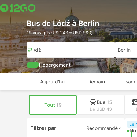
Bus de Łódź à Berlin
19 voyages (USD 43 – USD 980)
Łódź
Berlin
Hébergement
Aujourd’hui
Demain
sam.
Bus
15
Tout
19
De USD 43
Le 
Filtrer par
Recommandé
06: