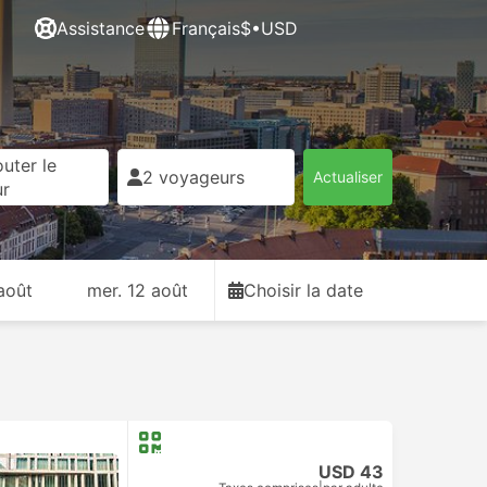
Assistance
Français
$•USD
uter le
2 voyageurs
Actualiser
ur
août
mer. 12 août
Choisir la date
USD 43