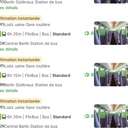
55
Berlin Südkreuz Station de bus
les détails
firmation instantanée
45
Lodz usine Gare routière
3.8
6h 25m
| FlixBus
|
Bus
|
Standard
10
Central Berlin Station de bus
les détails
firmation instantanée
45
Lodz usine Gare routière
3.8
6h 15m
| FlixBus
|
Bus
|
Standard
00
Berlin Südkreuz Station de bus
les détails
firmation instantanée
45
Lodz usine Gare routière
3.8
6h 35m
| FlixBus
|
Bus
|
Standard
20
Central Berlin Station de bus