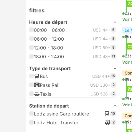
filtres
13:
Voir 
Heure de départ
00:00 - 06:00
USD 44+
6
Le 
06:
06:00 - 12:00
USD 44+
8
12:00 - 18:00
USD 50+
9
18:00 - 24:00
13:
USD 48+
11
Voir 
Type de transport
Con
Bus
USD 44+
15
09:
Pass Rail
USD 330+
2
Taxis
USD 528+
2
15:
Voir 
Station de départ
Lodz usine Gare routière
15
Con
Lodz Hotel Transfer
09:
2