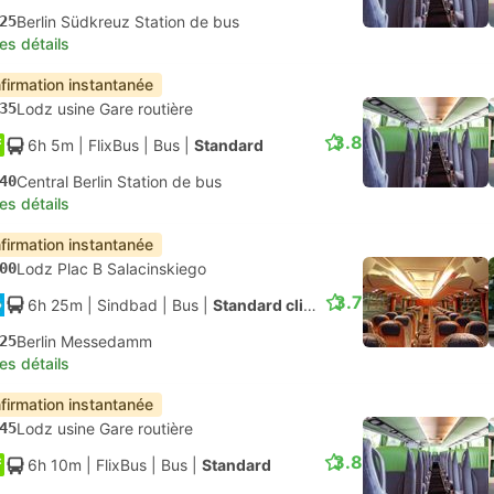
25
Berlin Südkreuz Station de bus
les détails
firmation instantanée
35
Lodz usine Gare routière
3.8
6h 5m
| FlixBus
|
Bus
|
Standard
40
Central Berlin Station de bus
les détails
firmation instantanée
00
Lodz Plac B Salacinskiego
3.7
6h 25m
| Sindbad
|
Bus
|
Standard climatisé
25
Berlin Messedamm
les détails
firmation instantanée
45
Lodz usine Gare routière
3.8
6h 10m
| FlixBus
|
Bus
|
Standard