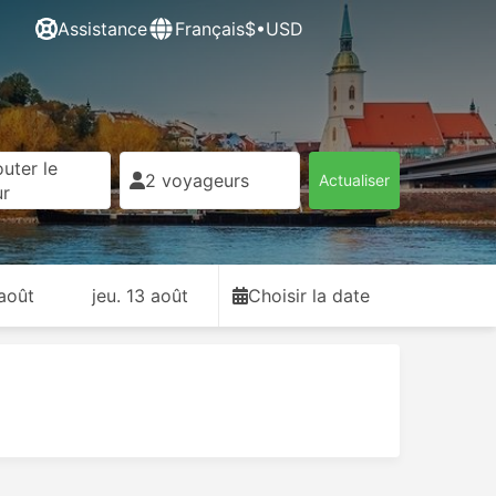
Assistance
Français
$•USD
uter le
2 voyageurs
Actualiser
ur
 août
jeu. 13 août
Choisir la date