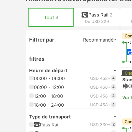
Pass Rail
2
Tout
4
De USD 329
Con
Filtrer par
Recommandé
--:
filtres
--:
Heure de départ
Cla
00:00 - 06:00
USD 458+
4
Sta
Cl
06:00 - 12:00
USD 458+
4
12:00 - 18:00
USD 458+
4
Voir 
18:00 - 24:00
USD 458+
4
Type de transport
Con
Pass Rail
USD 330+
2
--: