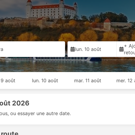
+ Ajo
va
lun. 10 août
reto
 9 août
lun. 10 août
mar. 11 août
mer. 12
août 2026
sous, ou essayer une autre date.
 route