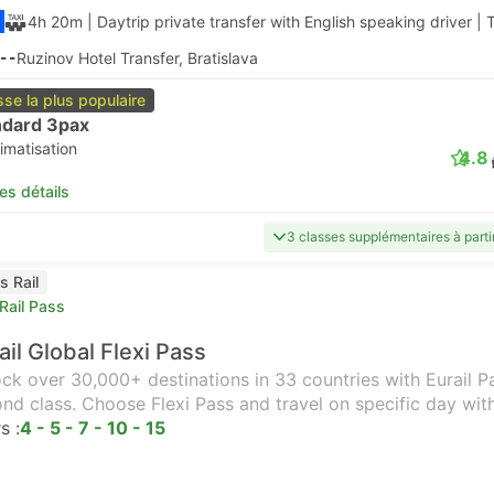
4h 20m
| Daytrip private transfer with English speaking driver
|
T
--
Ruzinov Hotel Transfer, Bratislava
sse la plus populaire
ndard 3pax
imatisation
4.8
les détails
3 classes supplémentaires à part
s Rail
Rail Pass
ail Global Flexi Pass
ck over 30,000+ destinations in 33 countries with Eurail Pas
nd class. Choose Flexi Pass and travel on specific day wit
s :
4 - 5 - 7 - 10 - 15