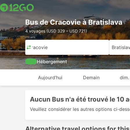
Bus de Cracovie à Bratislava
4 voyages (USD 329 – USD 721)
Cracovie
Bratisla
Hébergement
Aujourd’hui
Demain
dim.
Aucun Bus n'a été trouvé le 10 
Veuillez considérer les autres options ci-des
Alternative travel options for this