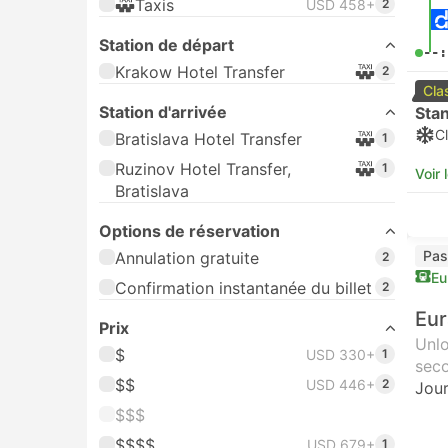
Taxis
USD 458+
2
Station de départ
--:
Krakow Hotel Transfer
2
Cla
Station d'arrivée
Sta
Cl
Bratislava Hotel Transfer
1
Ruzinov Hotel Transfer,
1
Voir 
Bratislava
Options de réservation
Pas
Annulation gratuite
2
Eu
Confirmation instantanée du billet
2
Eur
Prix
Unlo
$
USD 330+
1
seco
$$
USD 446+
2
Jour
$$$
$$$$
USD 679+
1