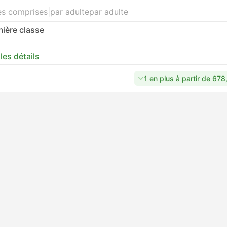
es comprises
|
par adulte
par adulte
ière classe
 les détails
1 en plus à partir de 67