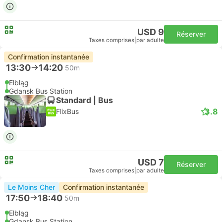
USD 9
Réserver
Taxes comprises
|
par adulte
Confirmation instantanée
13:30
14:20
50m
Elbląg
Gdansk Bus Station
Standard | Bus
3.8
FlixBus
USD 7
Réserver
Taxes comprises
|
par adulte
Le Moins Cher
Confirmation instantanée
17:50
18:40
50m
Elbląg
Gdansk Bus Station