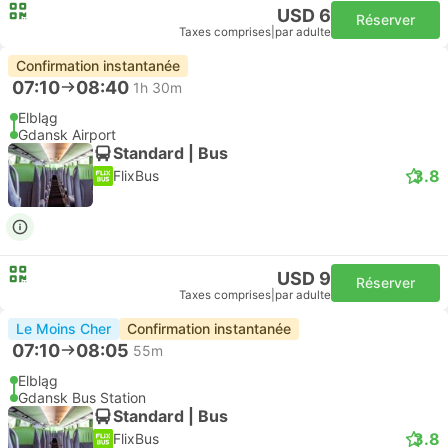
USD 6
Réserver
Taxes comprises
|
par adulte
Confirmation instantanée
07:10
08:40
1h 30m
Elbląg
Gdansk Airport
Standard | Bus
3.8
FlixBus
USD 9
Réserver
Taxes comprises
|
par adulte
Le Moins Cher
Confirmation instantanée
07:10
08:05
55m
Elbląg
Gdansk Bus Station
Standard | Bus
3.8
FlixBus