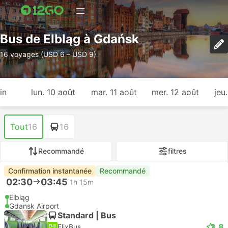
Bus de Elbląg à Gdańsk
16 voyages (USD 6 – USD 9)
in
lun. 10 août
mar. 11 août
mer. 12 août
jeu
Tout
16
16
Recommandé
filtres
Confirmation instantanée
Recommandé
02:30
03:45
1h 15m
Elbląg
Gdansk Airport
Standard | Bus
3.8
FlixBus