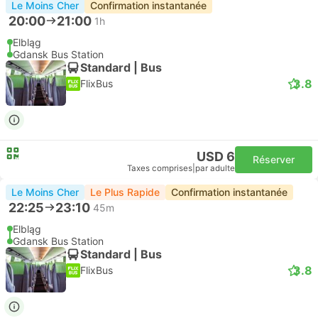
Le Moins Cher
Confirmation instantanée
20:00
21:00
1h
Elbląg
Gdansk Bus Station
Standard | Bus
3.8
FlixBus
USD 6
Réserver
Taxes comprises
|
par adulte
Le Moins Cher
Le Plus Rapide
Confirmation instantanée
22:25
23:10
45m
Elbląg
Gdansk Bus Station
Standard | Bus
3.8
FlixBus