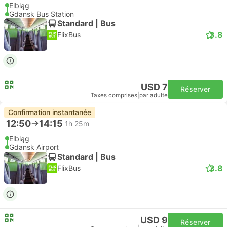
Elbląg
Gdansk Bus Station
Standard | Bus
3.8
FlixBus
USD 7
Réserver
Taxes comprises
|
par adulte
Confirmation instantanée
12:50
14:15
1h 25m
Elbląg
Gdansk Airport
Standard | Bus
3.8
FlixBus
USD 9
Réserver