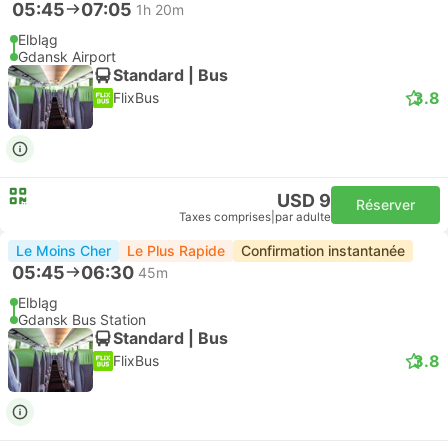
05:45
07:05
1h 20m
Elbląg
Gdansk Airport
Standard | Bus
3.8
FlixBus
USD 9
Réserver
Taxes comprises
|
par adulte
Le Moins Cher
Le Plus Rapide
Confirmation instantanée
05:45
06:30
45m
Elbląg
Gdansk Bus Station
Standard | Bus
3.8
FlixBus