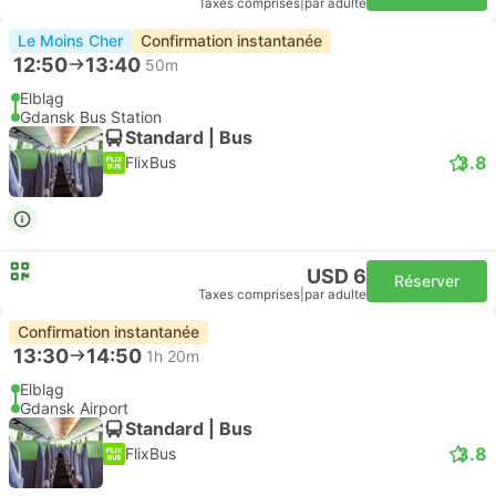
Taxes comprises
|
par adulte
Le Moins Cher
Confirmation instantanée
12:50
13:40
50m
Elbląg
Gdansk Bus Station
Standard | Bus
3.8
FlixBus
USD 6
Réserver
Taxes comprises
|
par adulte
Confirmation instantanée
13:30
14:50
1h 20m
Elbląg
Gdansk Airport
Standard | Bus
3.8
FlixBus