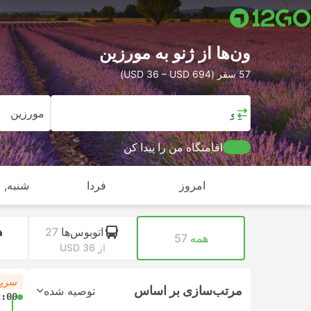
ون‌ها از ژنو به مورزین
57 سفر (USD 36 – USD 694)
ژنو
مورزین
اقامتگاه من را پیدا کن
امروز
فردا
شنبه, ا
اتوبوس‌ها
27
همه
57
از USD 36
سریع
مرتب‌سازی بر اساس
توصیه شده
2:00