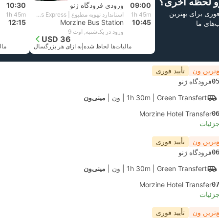
و لحظه آخری؟
09:00
ورودی فرودگاه ژنو
10:30
 فوری برای بهترین
1h 45m
استاندارد تهویه مطبوع | Alpybus Express
1h 45m
12:15
Morzine Bus Station
10:45
ب‌های ما
ورود در یک‌شنبه, اوت 9
USD 36
مالیات‌ها لحاظ شده
|
به ازای هر بزرگسال
مال
‌ترین ون
تأیید فوری
0
فرودگاه ژنو
| Green Transfert
1h 30m
|
ون
|
مینی‌ون
Morzine Hotel Transfer
0
جزئیات
‌ترین ون
تأیید فوری
0
فرودگاه ژنو
| Green Transfert
1h 30m
|
ون
|
مینی‌ون
Morzine Hotel Transfer
0
جزئیات
‌ترین ون
تأیید فوری