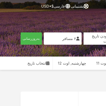
پشتیبانی
فارسی
$•USD
دن تاریخ
۲ مسافر
به‌روزرسانی
ت
ت 11
چهارشنبه, اوت 12
انتخاب تاریخ