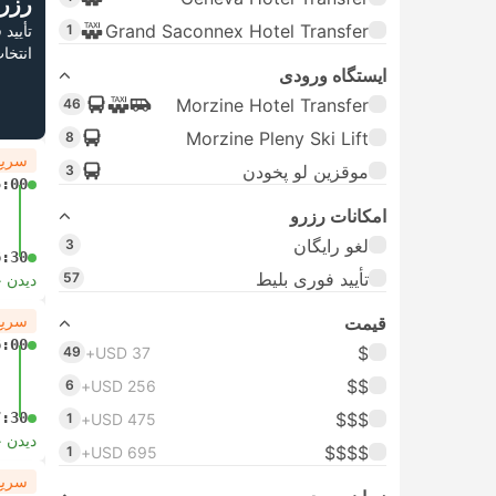
رزر
Grand Saconnex Hotel Transfer
1
تأیید
انتخا
ایستگاه ورودی
Morzine Hotel Transfer
46
Morzine Pleny Ski Lift
8
سریع
موقزین لو پخودن
3
5:00
امکانات رزرو
لغو رایگان
3
6:30
تأیید فوری بلیط
57
دیدن 
سریع
قیمت
6:00
$
49
USD 37+
$$
6
USD 256+
7:30
$$$
1
USD 475+
دیدن 
$$$$
1
USD 695+
سریع