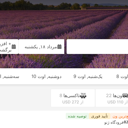
+ افزو
مرداد ۱۸, یکشنبه
برگش
وت 8
یک‌شنبه, اوت 9
دوشنبه, اوت 10
سه‌شنبه, او
ون‌ها
22
تاکسی‌ها
8
از USD 110
از USD 272
‌ترین ون
تأیید فوری
توصیه شده
0
فرودگاه ژنو