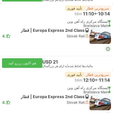
سریع‌ترین قطار
تأیید فوری
11:10
10:14
56m
ایستگاه مرکزی راه آهن وین
Bratislava Main
Europa Express 2nd Class | قطار
4.7
Slovak Rail
USD 21
هم اکنون رزرو کنید
مالیات‌ها لحاظ شده
|
به ازای هر بزرگسال
سریع‌ترین قطار
تأیید فوری
12:10
11:14
56m
ایستگاه مرکزی راه آهن وین
Bratislava Main
Europa Express 2nd Class | قطار
4.7
Slovak Rail