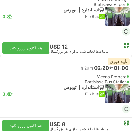
Bratislava Airport
استاندارد | اتوبوس
3.8
FlixBus
USD 12
هم اکنون رزرو کنید
مالیات‌ها لحاظ شده
|
به ازای هر بزرگسال
تأیید فوری
02:20
01:00
1h 20m
Vienna Erdberg
Bratislava Bus Station
استاندارد | اتوبوس
3.8
FlixBus
USD 8
هم اکنون رزرو کنید
مالیات‌ها لحاظ شده
|
به ازای هر بزرگسال