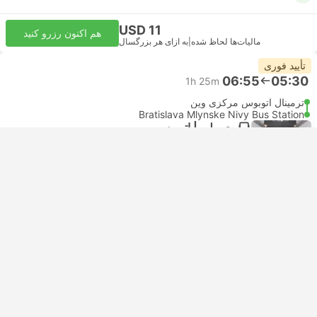
USD 11
هم اکنون رزرو کنید
مالیات‌ها لحاظ شده
|
به ازای هر بزرگسال
تأیید فوری
06:55
05:30
1h 25m
ترمینال اتوبوس مرکزی وین
Bratislava Mlynske Nivy Bus Station
معمولی | اتوبوس
4.7
Slovak Lines
USD 10
هم اکنون رزرو کنید
مالیات‌ها لحاظ شده
|
به ازای هر بزرگسال
تأیید فوری
06:31
05:30
1h 1m
Vienna Erdberg
Bratislava Bus Station
استاندارد | اتوبوس