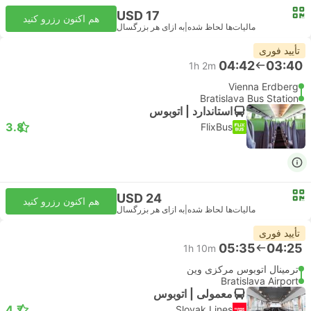
USD 17
هم اکنون رزرو کنید
مالیات‌ها لحاظ شده
|
به ازای هر بزرگسال
تأیید فوری
04:42
03:40
1h 2m
Vienna Erdberg
Bratislava Bus Station
استاندارد | اتوبوس
3.8
FlixBus
USD 24
هم اکنون رزرو کنید
مالیات‌ها لحاظ شده
|
به ازای هر بزرگسال
تأیید فوری
05:35
04:25
1h 10m
ترمینال اتوبوس مرکزی وین
Bratislava Airport
معمولی | اتوبوس
4.7
Slovak Lines