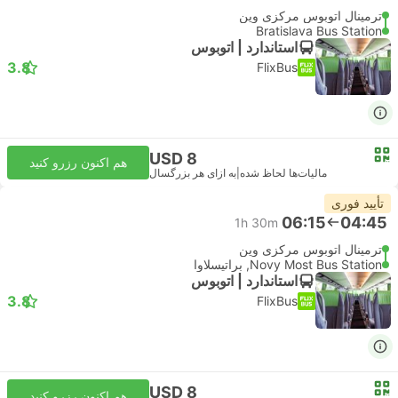
ترمینال اتوبوس مرکزی وین
Bratislava Bus Station
استاندارد | اتوبوس
3.8
FlixBus
USD 8
هم اکنون رزرو کنید
مالیات‌ها لحاظ شده
|
به ازای هر بزرگسال
تأیید فوری
06:15
04:45
1h 30m
ترمینال اتوبوس مرکزی وین
Novy Most Bus Station, براتیسلاوا
استاندارد | اتوبوس
3.8
FlixBus
USD 8
هم اکنون رزرو کنید