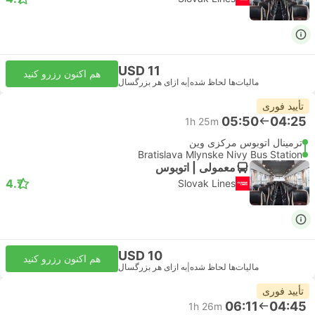
USD 11
هم اکنون رزرو کنید
مالیات‌ها لحاظ شده
|
به ازای هر بزرگسال
تأیید فوری
05:50
04:25
1h 25m
ترمینال اتوبوس مرکزی وین
Bratislava Mlynske Nivy Bus Station
معمولی | اتوبوس
4.7
Slovak Lines
USD 10
هم اکنون رزرو کنید
مالیات‌ها لحاظ شده
|
به ازای هر بزرگسال
تأیید فوری
06:11
04:45
1h 26m