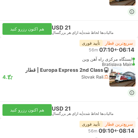
USD 21
هم اکنون رزرو کنید
مالیات‌ها لحاظ شده
|
به ازای هر بزرگسال
سریع‌ترین قطار
تأیید فوری
07:10
06:14
56m
ایستگاه مرکزی راه آهن وین
Bratislava Main
Europa Express 2nd Class | قطار
4.7
Slovak Rail
USD 21
هم اکنون رزرو کنید
مالیات‌ها لحاظ شده
|
به ازای هر بزرگسال
سریع‌ترین قطار
تأیید فوری
09:10
08:14
56m