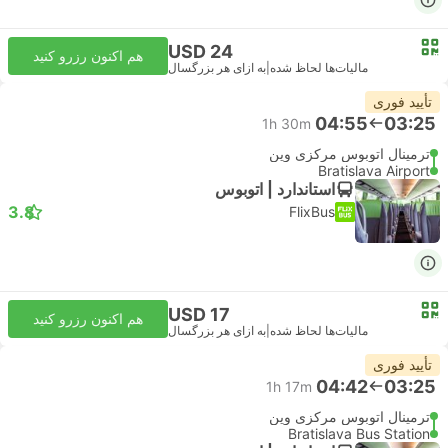
USD 24
هم اکنون رزرو کنید
مالیات‌ها لحاظ شده
|
به ازای هر بزرگسال
تأیید فوری
04:55
03:25
1h 30m
ترمینال اتوبوس مرکزی وین
Bratislava Airport
استاندارد | اتوبوس
3.8
FlixBus
USD 17
هم اکنون رزرو کنید
مالیات‌ها لحاظ شده
|
به ازای هر بزرگسال
تأیید فوری
04:42
03:25
1h 17m
ترمینال اتوبوس مرکزی وین
Bratislava Bus Station