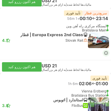
USD 21
هم اکنون رزرو کنید
مالیات‌ها لحاظ شده
|
به ازای هر بزرگسال
سریع‌ترین قطار
تأیید فوری
00:10
23:14
56m
+1
ایستگاه مرکزی راه آهن وین
Bratislava Main
Europa Express 2nd Class | قطار
4.7
Slovak Rail
USD 21
هم اکنون رزرو کنید
مالیات‌ها لحاظ شده
|
به ازای هر بزرگسال
تأیید فوری
02:06
01:00
1h 6m
Vienna Erdberg
Bratislava Bus Station
استاندارد | اتوبوس
3.8
FlixBus