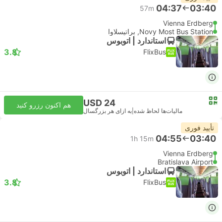
04:37
03:40
57m
Vienna Erdberg
Novy Most Bus Station, براتیسلاوا
استاندارد | اتوبوس
3.8
FlixBus
USD 24
هم اکنون رزرو کنید
مالیات‌ها لحاظ شده
|
به ازای هر بزرگسال
تأیید فوری
04:55
03:40
1h 15m
Vienna Erdberg
Bratislava Airport
استاندارد | اتوبوس
3.8
FlixBus