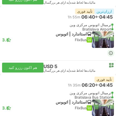
مالیات‌ها لحاظ شده
|
به ازای هر بزرگسال
ارزان‌ترین
تأیید فوری
06:40
04:45
1h 55m
ترمینال اتوبوس مرکزی وین
Bratislava Airport
استاندارد | اتوبوس
3.8
FlixBus
USD 5
هم اکنون رزرو کنید
مالیات‌ها لحاظ شده
|
به ازای هر بزرگسال
تأیید فوری
06:20
04:45
1h 35m
ترمینال اتوبوس مرکزی وین
Bratislava Bus Station
استاندارد | اتوبوس
3.8
FlixBus