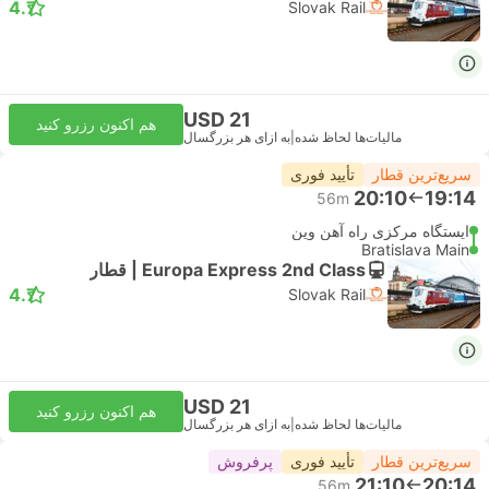
4.7
Slovak Rail
USD 21
هم اکنون رزرو کنید
مالیات‌ها لحاظ شده
|
به ازای هر بزرگسال
سریع‌ترین قطار
تأیید فوری
20:10
19:14
56m
ایستگاه مرکزی راه آهن وین
Bratislava Main
Europa Express 2nd Class | قطار
4.7
Slovak Rail
USD 21
هم اکنون رزرو کنید
مالیات‌ها لحاظ شده
|
به ازای هر بزرگسال
سریع‌ترین قطار
تأیید فوری
پرفروش
21:10
20:14
56m