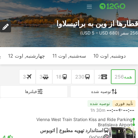
قطارها از وین به براتیسلاوا
256 سفر (USD 5 – USD 680)
دوشنبه, اوت 10
سه‌شنبه, اوت 11
چهارشنبه, اوت 12
پ
همه
256
2
230
18
3
3
توصیه شده
فیلتر‌ها
تأیید فوری
توصیه شده
--:--
--:--
1h 30m
Vienna West Train Station Kiss and Ride Parking
Bratislava Airport
استاندارد تهویه مطبوع | اتوبوس
4.6
GoOpti