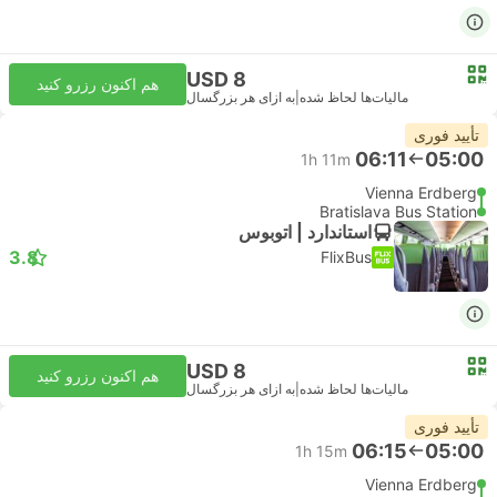
USD 8
هم اکنون رزرو کنید
مالیات‌ها لحاظ شده
|
به ازای هر بزرگسال
تأیید فوری
06:11
05:00
1h 11m
Vienna Erdberg
Bratislava Bus Station
استاندارد | اتوبوس
3.8
FlixBus
USD 8
هم اکنون رزرو کنید
مالیات‌ها لحاظ شده
|
به ازای هر بزرگسال
تأیید فوری
06:15
05:00
1h 15m
Vienna Erdberg