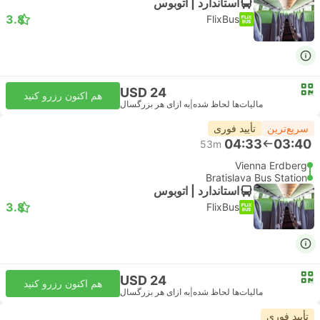
استاندارد | اتوبوس
3.8
FlixBus
USD 24
هم اکنون رزرو کنید
مالیات‌ها لحاظ شده
|
به ازای هر بزرگسال
سریع‌ترین
تأیید فوری
04:33
03:40
53m
Vienna Erdberg
Bratislava Bus Station
استاندارد | اتوبوس
3.8
FlixBus
USD 24
هم اکنون رزرو کنید
مالیات‌ها لحاظ شده
|
به ازای هر بزرگسال
تأیید فوری