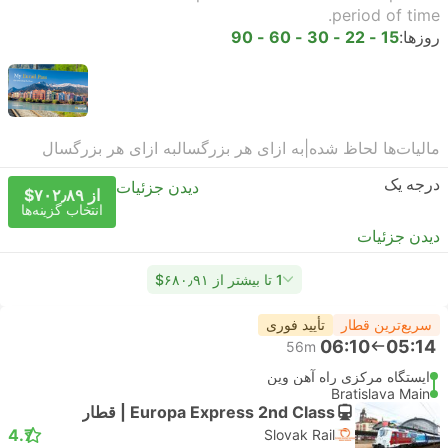
period of time.
روزها:
15 - 22 - 30 - 60 - 90
مالیات‌ها لحاظ شده
|
به ازای هر بزرگسال
به ازای هر بزرگسال
درجه یک
دیدن جزئیات
از ‎$۷۰۲٫۸۹
انتخاب گزینه‌ها
دیدن جزئیات
1 تا بیشتر از ‎$۶۸۰٫۹۱
سریع‌ترین قطار
تأیید فوری
06:10
05:14
56m
ایستگاه مرکزی راه آهن وین
Bratislava Main
Europa Express 2nd Class | قطار
4.7
Slovak Rail