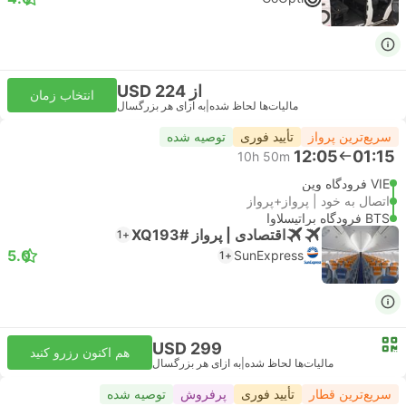
از USD 224
انتخاب زمان
مالیات‌ها لحاظ شده
|
به ازای هر بزرگسال
سریع‌ترین پرواز
تأیید فوری
توصیه شده
12:05
01:15
10h 50m
VIE فرودگاه وین
اتصال به خود | پرواز+پرواز
BTS فرودگاه براتیسلاوا
اقتصادی | پرواز #XQ193
+1
5.0
SunExpress
+1
USD 299
هم اکنون رزرو کنید
مالیات‌ها لحاظ شده
|
به ازای هر بزرگسال
سریع‌ترین قطار
تأیید فوری
پرفروش
توصیه شده