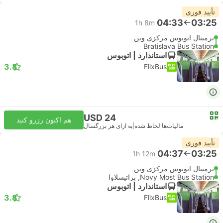
تأیید فوری
04:33
03:25
1h 8m
ترمینال اتوبوس مرکزی وین
Bratislava Bus Station
استاندارد | اتوبوس
3.8
FlixBus
USD 24
هم اکنون رزرو کنید
مالیات‌ها لحاظ شده
|
به ازای هر بزرگسال
تأیید فوری
04:37
03:25
1h 12m
ترمینال اتوبوس مرکزی وین
Novy Most Bus Station, براتیسلاوا
استاندارد | اتوبوس
3.8
FlixBus