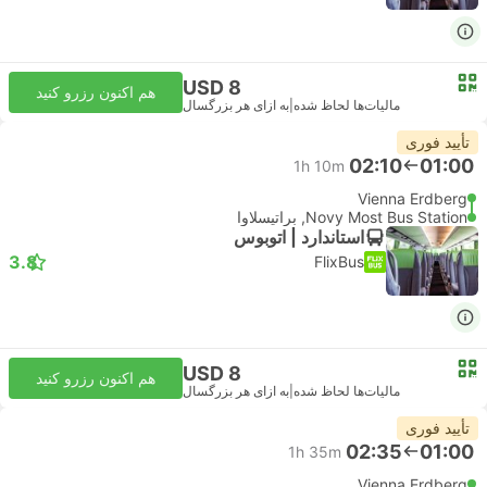
USD 8
هم اکنون رزرو کنید
مالیات‌ها لحاظ شده
|
به ازای هر بزرگسال
تأیید فوری
02:10
01:00
1h 10m
Vienna Erdberg
Novy Most Bus Station, براتیسلاوا
استاندارد | اتوبوس
3.8
FlixBus
USD 8
هم اکنون رزرو کنید
مالیات‌ها لحاظ شده
|
به ازای هر بزرگسال
تأیید فوری
02:35
01:00
1h 35m
Vienna Erdberg