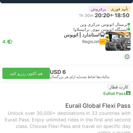
تأیید فوری
پرفروش
20:20
18:50
1h 30m
ترمینال اتوبوس مرکزی وین
ایستگاه اتوبوس نیوی, براتیسلاوا
استاندارد | اتوبوس
4.6
RegioJet
USD 6
هم اکنون رزرو کنید
مالیات‌ها لحاظ شده
|
به ازای هر بزرگسال
کارت قطار
EuRail Pass
Eurail Global Flexi Pass
Unlock over 30,000+ destinations in 33 countries with
Eurail Pass. Enjoy unlimited rides in the first and second
class. Choose Flexi Pass and travel on specific day
within a month.