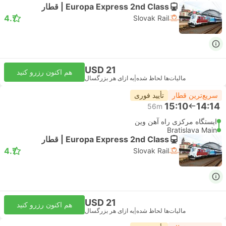
Europa Express 2nd Class | قطار
4.7
Slovak Rail
USD 21
هم اکنون رزرو کنید
مالیات‌ها لحاظ شده
|
به ازای هر بزرگسال
سریع‌ترین قطار
تأیید فوری
15:10
14:14
56m
ایستگاه مرکزی راه آهن وین
Bratislava Main
Europa Express 2nd Class | قطار
4.7
Slovak Rail
USD 21
هم اکنون رزرو کنید
مالیات‌ها لحاظ شده
|
به ازای هر بزرگسال