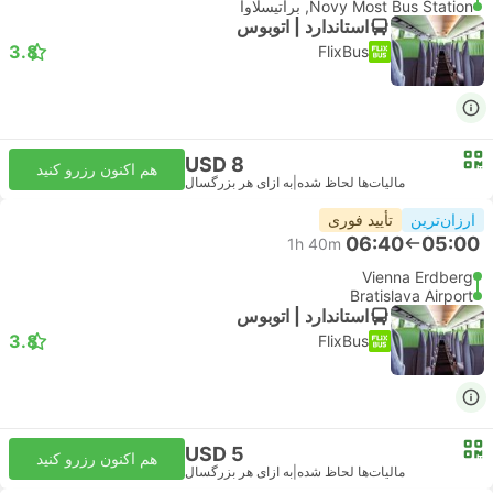
Novy Most Bus Station, براتیسلاوا
استاندارد | اتوبوس
3.8
FlixBus
USD 8
هم اکنون رزرو کنید
مالیات‌ها لحاظ شده
|
به ازای هر بزرگسال
ارزان‌ترین
تأیید فوری
06:40
05:00
1h 40m
Vienna Erdberg
Bratislava Airport
استاندارد | اتوبوس
3.8
FlixBus
USD 5
هم اکنون رزرو کنید
مالیات‌ها لحاظ شده
|
به ازای هر بزرگسال