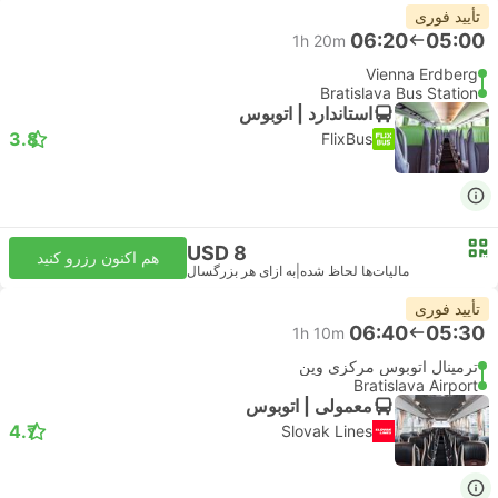
تأیید فوری
06:20
05:00
1h 20m
Vienna Erdberg
Bratislava Bus Station
استاندارد | اتوبوس
3.8
FlixBus
USD 8
هم اکنون رزرو کنید
مالیات‌ها لحاظ شده
|
به ازای هر بزرگسال
تأیید فوری
06:40
05:30
1h 10m
ترمینال اتوبوس مرکزی وین
Bratislava Airport
معمولی | اتوبوس
4.7
Slovak Lines