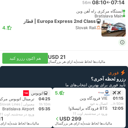
08:10
07:14
56m
ایستگاه مرکزی راه آهن وین
Bratislava Main
Europa Express 2nd Class | قطار
4.7
Slovak Rail
USD 21
هم اکنون رزرو کنید
مالیات‌ها لحاظ شده
|
به ازای هر بزرگسال
فوری
رزرو لحظه آخری؟
تأیید فوری برای بهترین انتخاب‌های ما
5.0
اتوبوس
01:15
VIE فرودگاه وین
04:25
ترمینال اتوبوس مرک
10h 50m
اتصال به خود
1h 10m
معمولی | Slovak Lines
12:05
BTS فرودگاه براتیسلاوا
Bratislava Airport
05:35
ورود در سه‌شنبه, اوت 11
ورود در سه‌شنبه, اوت 11
11
USD 299
مالیات‌ها لحاظ شده
|
به ازای هر بزرگسال
مالیات‌ها لحاظ شده
|
به ازای