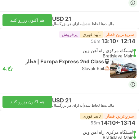
USD 21
هم اکنون رزرو کنید
مالیات‌ها لحاظ شده
|
به ازای هر بزرگسال
سریع‌ترین قطار
تأیید فوری
پرفروش
13:10
12:14
56m
ایستگاه مرکزی راه آهن وین
Bratislava Main
Europa Express 2nd Class | قطار
4.7
Slovak Rail
USD 21
هم اکنون رزرو کنید
مالیات‌ها لحاظ شده
|
به ازای هر بزرگسال
سریع‌ترین قطار
تأیید فوری
14:10
13:14
56m
ایستگاه مرکزی راه آهن وین
Bratislava Main