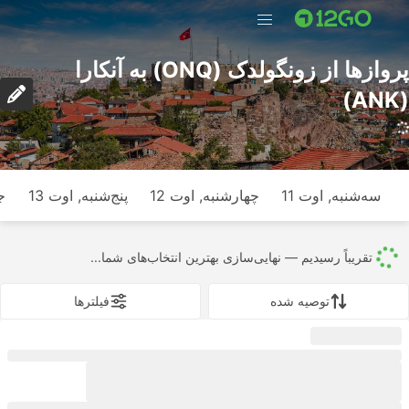
پرواز‌ها از زونگولدک (ONQ) به آنکارا
(ANK)
سه‌شنبه, اوت 11
چهارشنبه, اوت 12
پنج‌شنبه, اوت 13
ج
تقریباً رسیدیم — نهایی‌سازی بهترین انتخاب‌های شما...
توصیه شده
فیلتر‌ها