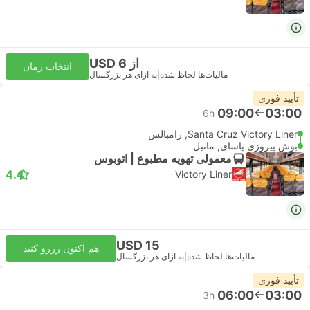
از USD 6
انتخاب زمان
مالیات‌ها لحاظ شده
|
به ازای هر بزرگسال
تأیید فوری
09:00
03:00
6h
Santa Cruz Victory Liner, زامبالس
بوش پیروزی پاسای, مانیل
معمولی تهویه مطبوع | اتوبوس
4.4
Victory Liner
USD 15
هم اکنون رزرو کنید
مالیات‌ها لحاظ شده
|
به ازای هر بزرگسال
تأیید فوری
06:00
03:00
3h