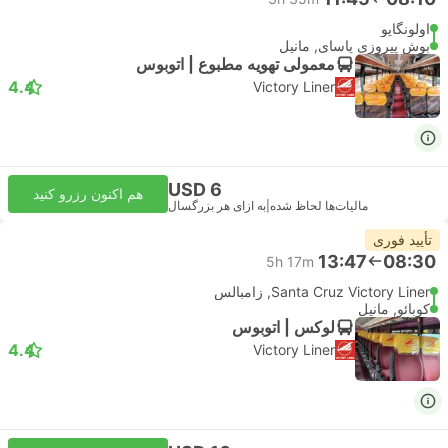
اولونگاپو
بوش پیروزی پاسای, مانیل
معمولی تهویه مطبوع | اتوبوس
4.4
Victory Liner
USD 6
هم اکنون رزرو کنید
مالیات‌ها لحاظ شده
|
به ازای هر بزرگسال
تأیید فوری
13:47
08:30
5h 17m
Santa Cruz Victory Liner, زامبالس
کوبائو, مانیل
لوکس | اتوبوس
4.4
Victory Liner