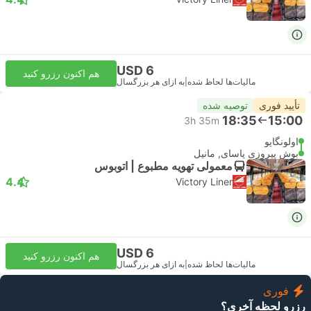
USD 6
هم اکنون رزرو کنید
مالیات‌ها لحاظ شده
|
به ازای هر بزرگسال
تأیید فوری
توصیه شده
18:35
15:00
3h 35m
اولونگاپو
بوش پیروزی پاسای, مانیل
معمولی تهویه مطبوع | اتوبوس
4.4
Victory Liner
USD 6
هم اکنون رزرو کنید
مالیات‌ها لحاظ شده
|
به ازای هر بزرگسال
فوری
رزرو لحظه آخری؟