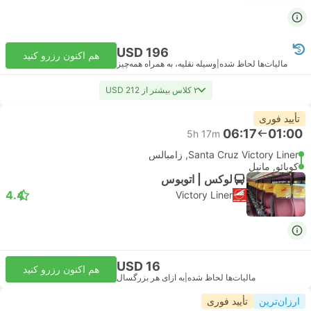
USD 196
هم اکنون رزرو کنید
مالیات‌ها لحاظ شده
|
وسیله نقلیه، به همراه همه‌چیز
۲ کلاس بیشتر از USD 212
تأیید فوری
06:17
01:00
5h 17m
Santa Cruz Victory Liner, زامبالس
کوبائو, مانیل
لوکس | اتوبوس
4.4
Victory Liner
USD 16
هم اکنون رزرو کنید
مالیات‌ها لحاظ شده
|
به ازای هر بزرگسال
ارزان‌ترین
تأیید فوری