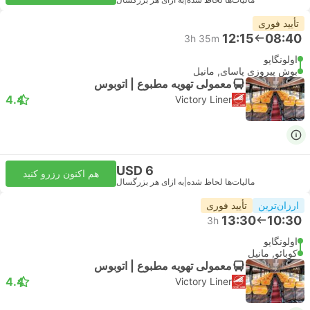
مالیات‌ها لحاظ شده
|
به ازای هر بزرگسال
تأیید فوری
12:15
08:40
3h 35m
اولونگاپو
بوش پیروزی پاسای, مانیل
معمولی تهویه مطبوع | اتوبوس
4.4
Victory Liner
USD 6
هم اکنون رزرو کنید
مالیات‌ها لحاظ شده
|
به ازای هر بزرگسال
ارزان‌ترین
تأیید فوری
13:30
10:30
3h
اولونگاپو
کوبائو, مانیل
معمولی تهویه مطبوع | اتوبوس
4.4
Victory Liner