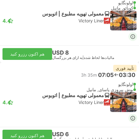
اولونگاپو
کوبائو, مانیل
معمولی تهویه مطبوع | اتوبوس
4.4
Victory Liner
USD 8
هم اکنون رزرو کنید
مالیات‌ها لحاظ شده
|
به ازای هر بزرگسال
تأیید فوری
07:05
03:30
3h 35m
اولونگاپو
بوش پیروزی پاسای, مانیل
معمولی تهویه مطبوع | اتوبوس
4.4
Victory Liner
USD 6
هم اکنون رزرو کنید