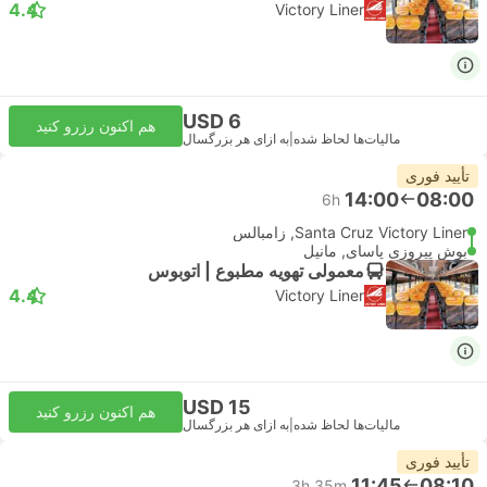
4.4
Victory Liner
USD 6
هم اکنون رزرو کنید
مالیات‌ها لحاظ شده
|
به ازای هر بزرگسال
تأیید فوری
14:00
08:00
6h
Santa Cruz Victory Liner, زامبالس
بوش پیروزی پاسای, مانیل
معمولی تهویه مطبوع | اتوبوس
4.4
Victory Liner
USD 15
هم اکنون رزرو کنید
مالیات‌ها لحاظ شده
|
به ازای هر بزرگسال
تأیید فوری
11:45
08:10
3h 35m