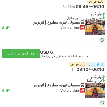
تأیید فوری
09:45
06:10
3h 35m
اولونگاپو
بوش پیروزی پاسای, مانیل
معمولی تهویه مطبوع | اتوبوس
4.4
Victory Liner
USD 6
هم اکنون رزرو کنید
مالیات‌ها لحاظ شده
|
به ازای هر بزرگسال
ارزان‌ترین
تأیید فوری
09:10
06:10
3h
اولونگاپو
کوبائو, مانیل
معمولی تهویه مطبوع | اتوبوس
4.4
Victory Liner