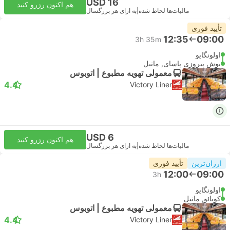
USD 16
هم اکنون رزرو کنید
مالیات‌ها لحاظ شده
|
به ازای هر بزرگسال
تأیید فوری
12:35
09:00
3h 35m
اولونگاپو
بوش پیروزی پاسای, مانیل
معمولی تهویه مطبوع | اتوبوس
4.4
Victory Liner
USD 6
هم اکنون رزرو کنید
مالیات‌ها لحاظ شده
|
به ازای هر بزرگسال
ارزان‌ترین
تأیید فوری
12:00
09:00
3h
اولونگاپو
کوبائو, مانیل
معمولی تهویه مطبوع | اتوبوس
4.4
Victory Liner