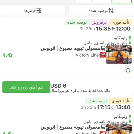
توصیه شده
فیلتر‌ها
تأیید فوری
پرفروش
توصیه شده
15:35
12:00
3h 35m
اولونگاپو
بوش پیروزی پاسای, مانیل
معمولی تهویه مطبوع | اتوبوس
4.4
Victory Liner
USD 6
هم اکنون رزرو کنید
مالیات‌ها لحاظ شده
|
به ازای هر بزرگسال
تأیید فوری
توصیه شده
17:15
13:40
3h 35m
اولونگاپو
بوش پیروزی پاسای, مانیل
معمولی تهویه مطبوع | اتوبوس
4.4
Victory Liner