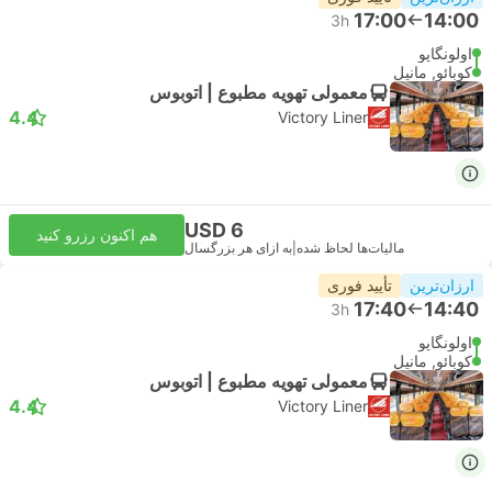
17:00
14:00
3h
اولونگاپو
کوبائو, مانیل
معمولی تهویه مطبوع | اتوبوس
4.4
Victory Liner
USD 6
هم اکنون رزرو کنید
مالیات‌ها لحاظ شده
|
به ازای هر بزرگسال
ارزان‌ترین
تأیید فوری
17:40
14:40
3h
اولونگاپو
کوبائو, مانیل
معمولی تهویه مطبوع | اتوبوس
4.4
Victory Liner