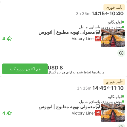
تأیید فوری
14:15
10:40
3h 35m
اولونگاپو
بوش پیروزی پاسای, مانیل
معمولی تهویه مطبوع | اتوبوس
4.4
Victory Liner
USD 8
هم اکنون رزرو کنید
مالیات‌ها لحاظ شده
|
به ازای هر بزرگسال
تأیید فوری
14:45
11:10
3h 35m
اولونگاپو
بوش پیروزی پاسای, مانیل
معمولی تهویه مطبوع | اتوبوس
4.4
Victory Liner