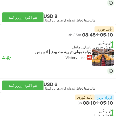
USD 8
هم اکنون رزرو کنید
مالیات‌ها لحاظ شده
|
به ازای هر بزرگسال
تأیید فوری
08:45
05:10
3h 35m
اولونگاپو
بوش پیروزی پاسای, مانیل
معمولی تهویه مطبوع | اتوبوس
4.4
Victory Liner
USD 6
هم اکنون رزرو کنید
مالیات‌ها لحاظ شده
|
به ازای هر بزرگسال
ارزان‌ترین
تأیید فوری
08:10
05:10
3h
اولونگاپو
کوبائو, مانیل