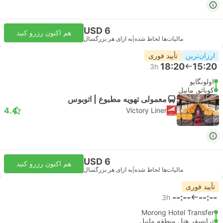
USD 6
هم اکنون رزرو کنید
مالیات‌ها لحاظ شده
|
به ازای هر بزرگسال
ارزان‌ترین
تأیید فوری
18:20
15:20
3h
اولونگاپو
کوبائو, مانیل
معمولی تهویه مطبوع | اتوبوس
4.4
Victory Liner
USD 6
هم اکنون رزرو کنید
مالیات‌ها لحاظ شده
|
به ازای هر بزرگسال
تأیید فوری
--:--
--:--
3h
Morong Hotel Transfer
ترانسفر هتل منطقه مانیل