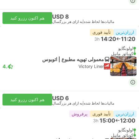
USD 8
هم اکنون رزرو کنید
مالیات‌ها لحاظ شده
|
به ازای هر بزرگسال
ارزان‌ترین
تأیید فوری
14:20
11:20
3h
اولونگاپو
کوبائو, مانیل
معمولی تهویه مطبوع | اتوبوس
4.4
Victory Liner
USD 6
هم اکنون رزرو کنید
مالیات‌ها لحاظ شده
|
به ازای هر بزرگسال
ارزان‌ترین
تأیید فوری
پرفروش
15:00
12:00
3h
اولونگاپو
کوبائو, مانیل