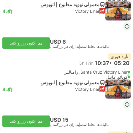
معمولی تهویه مطبوع | اتوبوس
4.4
Victory Liner
USD 6
هم اکنون رزرو کنید
مالیات‌ها لحاظ شده
|
به ازای هر بزرگسال
تأیید فوری
10:37
05:20
5h 17m
Santa Cruz Victory Liner, زامبالس
کوبائو, مانیل
معمولی تهویه مطبوع | اتوبوس
4.4
Victory Liner
USD 15
هم اکنون رزرو کنید
مالیات‌ها لحاظ شده
|
به ازای هر بزرگسال