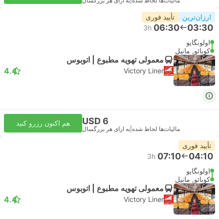
مالیات‌ها لحاظ شده
|
به ازای هر بزرگسال
ارزان‌ترین
تأیید فوری
06:30
03:30
3h
اولونگاپو
کوبائو, مانیل
معمولی تهویه مطبوع | اتوبوس
4.4
Victory Liner
USD 6
هم اکنون رزرو کنید
مالیات‌ها لحاظ شده
|
به ازای هر بزرگسال
تأیید فوری
07:10
04:10
3h
اولونگاپو
کوبائو, مانیل
معمولی تهویه مطبوع | اتوبوس
4.4
Victory Liner