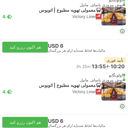
بوش پیروزی پاسای, مانیل
معمولی تهویه مطبوع | اتوبوس
4.4
Victory Liner
USD 6
هم اکنون رزرو کنید
مالیات‌ها لحاظ شده
|
به ازای هر بزرگسال
تأیید فوری
13:55
10:20
3h 35m
اولونگاپو
بوش پیروزی پاسای, مانیل
معمولی تهویه مطبوع | اتوبوس
4.4
Victory Liner
USD 6
هم اکنون رزرو کنید
مالیات‌ها لحاظ شده
|
به ازای هر بزرگسال