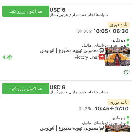
USD 6
هم اکنون رزرو کنید
مالیات‌ها لحاظ شده
|
به ازای هر بزرگسال
تأیید فوری
10:05
06:30
3h 35m
اولونگاپو
بوش پیروزی پاسای, مانیل
معمولی تهویه مطبوع | اتوبوس
4.4
Victory Liner
USD 6
هم اکنون رزرو کنید
مالیات‌ها لحاظ شده
|
به ازای هر بزرگسال
تأیید فوری
10:45
07:10
3h 35m
اولونگاپو
بوش پیروزی پاسای, مانیل
معمولی تهویه مطبوع | اتوبوس