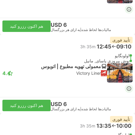
USD 6
هم اکنون رزرو کنید
مالیات‌ها لحاظ شده
|
به ازای هر بزرگسال
تأیید فوری
12:45
09:10
3h 35m
اولونگاپو
بوش پیروزی پاسای, مانیل
معمولی تهویه مطبوع | اتوبوس
4.4
Victory Liner
USD 6
هم اکنون رزرو کنید
مالیات‌ها لحاظ شده
|
به ازای هر بزرگسال
تأیید فوری
13:35
10:00
3h 35m
اولونگاپو