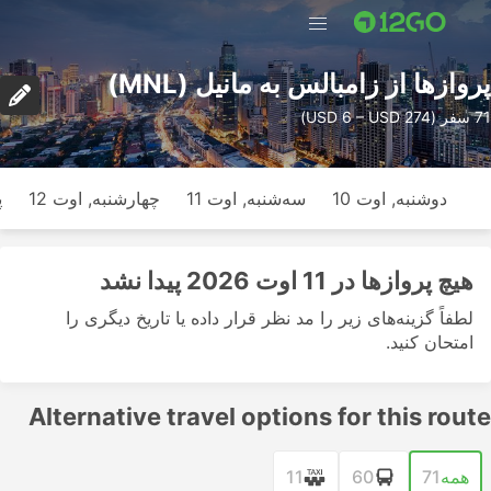
پرواز‌ها از زامبالس به مانیل (MNL)
71 سفر (USD 6 – USD 274)
دوشنبه, اوت 10
سه‌شنبه, اوت 11
چهارشنبه, اوت 12
پ
هیچ پرواز‌ها در 11 اوت 2026 پیدا نشد
لطفاً گزینه‌های زیر را مد نظر قرار داده یا تاریخ دیگری را
امتحان کنید.
Alternative travel options for this route
همه
71
60
11