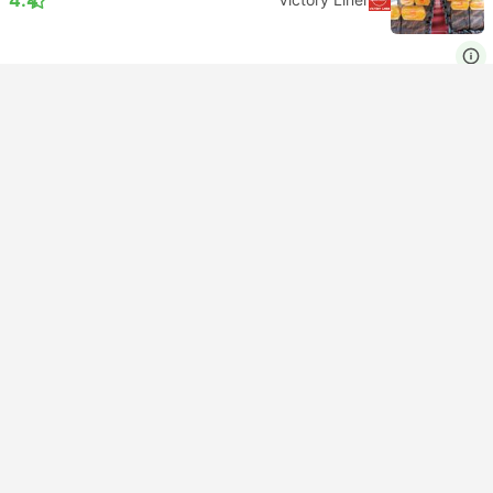
USD 6
هم اکنون رزرو کنید
مالیات‌ها لحاظ شده
|
به ازای هر بزرگسال
تأیید فوری
20:15
16:40
3h 35m
اولونگاپو
بوش پیروزی پاسای, مانیل
معمولی تهویه مطبوع | اتوبوس
4.4
Victory Liner
USD 8
هم اکنون رزرو کنید
مالیات‌ها لحاظ شده
|
به ازای هر بزرگسال
ارزان‌ترین
تأیید فوری
19:40
16:40
3h