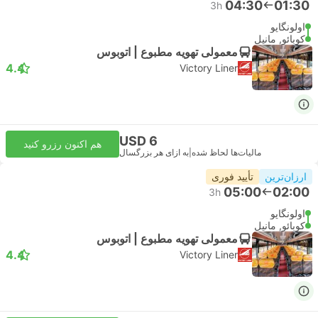
04:30
01:30
3h
اولونگاپو
کوبائو, مانیل
معمولی تهویه مطبوع | اتوبوس
4.4
Victory Liner
USD 6
هم اکنون رزرو کنید
مالیات‌ها لحاظ شده
|
به ازای هر بزرگسال
ارزان‌ترین
تأیید فوری
05:00
02:00
3h
اولونگاپو
کوبائو, مانیل
معمولی تهویه مطبوع | اتوبوس
4.4
Victory Liner