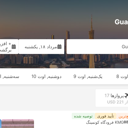
+ افزو
Gu
مرداد ۱۸, یکشنبه
برگش
وت 8
یک‌شنبه, اوت 9
دوشنبه, اوت 10
سه‌شنبه, او
پرواز‌ها
17
از USD 221
‌ترین
تأیید فوری
توصیه شده
0
KMG فرودگاه کونمینگ