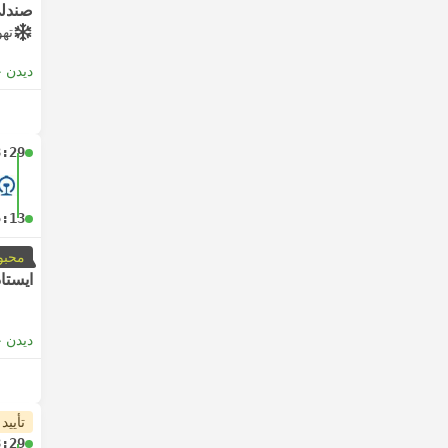
صندلی
تهو
دیدن 
8:29
5:13
محبو
ایستا
دیدن 
تأیید
8:29