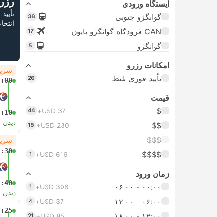
رزر
ایستگاه ورودی
تأیید
گوانگژو جنوبی
38
انتخا
CAN فرودگاه گوانگژو بایون
17
گوانگژو
5
امکانات رزرو
سریع
تأیید فوری بلیط
26
9:00
قیمت
$
44
USD 37+
1:10
دیدن 
$$
15
USD 230+
$$$
سریع
1:30
$$$$
1
USD 616+
زمان ورود
3:40
۰۰:۰۰ - ۰۶:۰۰
1
USD 308+
دیدن 
۰۶:۰۰ - ۱۲:۰۰
4
USD 37+
3:25
۱۲:۰۰ - ۱۸:۰۰
21
USD 85+