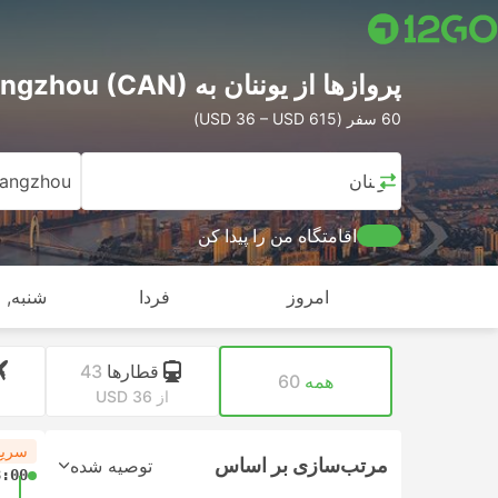
پرواز‌ها از یوننان به Guangzhou (CAN)
60 سفر (USD 36 – USD 615)
یوننان
angzhou
اقامتگاه من را پیدا کن
امروز
فردا
شنبه, ا
قطارها
43
همه
60
از USD 36
سریع
مرتب‌سازی بر اساس
توصیه شده
8:00