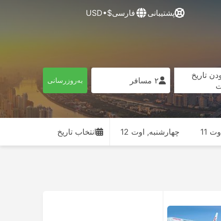
پشتیبانی
فارسی
$•USD
دن تاریخ
۲ مسافر
به‌روزرسانی
ت
ت 11
چهارشنبه, اوت 12
انتخاب تاریخ