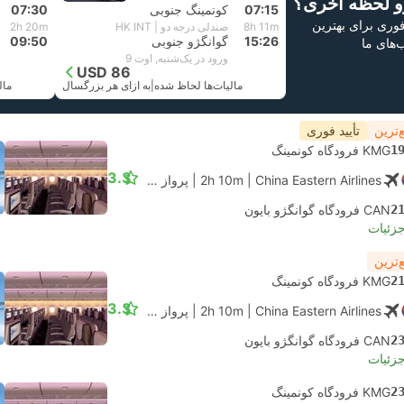
و لحظه آخری؟
07:15
کونمینگ جنوبی
07:30
 فوری برای بهترین
8h 11m
صندلی درجه دو | HK INT
2h 20m
15:26
گوانگژو جنوبی
09:50
ب‌های ما
ورود در یک‌شنبه, اوت 9
USD 86
مالیات‌ها لحاظ شده
|
به ازای هر بزرگسال
مال
‌ترین
تأیید فوری
1
KMG فرودگاه کونمینگ
3.3
| China Eastern Airlines
2h 10m
|
پرواز #MU5739
|
اقتصادی
2
CAN فرودگاه گوانگژو بایون
جزئیات
‌ترین
2
KMG فرودگاه کونمینگ
3.3
| China Eastern Airlines
2h 10m
|
پرواز #MU6824
|
اقتصادی
2
CAN فرودگاه گوانگژو بایون
جزئیات
2
KMG فرودگاه کونمینگ