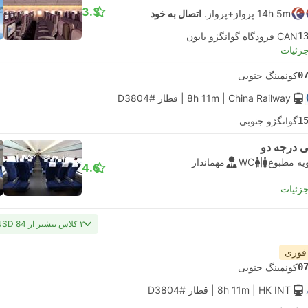
3.3
14h 5m پرواز+پرواز.
اتصال به خود
1
CAN فرودگاه گوانگژو بایون
جزئیات
0
کونمینگ جنوبی
| China Railway
8h 11m
|
قطار #D3804
1
گوانگژو جنوبی
 درجه دو
یه مطبوع
WC
مهماندار
4.6
جزئیات
۲ کلاس بیشتر از USD 84
 فوری
0
کونمینگ جنوبی
| HK INT
8h 11m
|
قطار #D3804