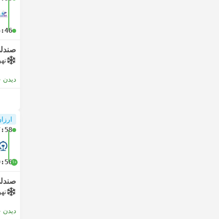
5:46
صندلی
تهو
دیدن 
ارزان
7:58
0:56
+1
صندل
تهو
دیدن 