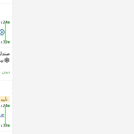
8:24
5:32
صندلی
تهو
دیدن 
تأیید
8:24
5:32