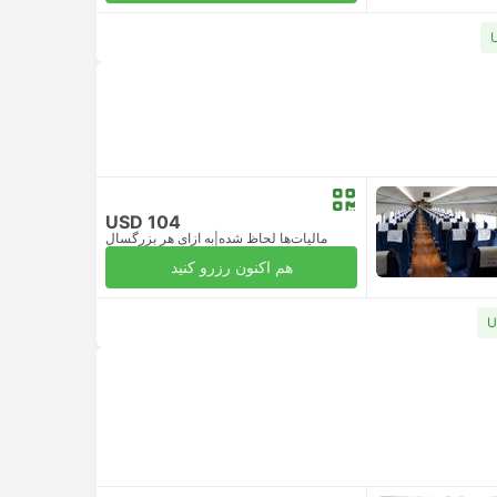
USD 104
مالیات‌ها لحاظ شده
|
به ازای هر بزرگسال
هم اکنون رزرو کنید