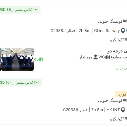
۱ کلاس بیشتر از USD 36
0
کونمینگ جنوبی
| China Railway
7h 8m
|
قطار #G2938
1
گوانگژو
 درجه دو
یه مطبوع
WC
مهماندار
4.6
جزئیات
۳ کلاس بیشتر از USD 104
 فوری
0
کونمینگ جنوبی
| HK INT
7h 8m
|
قطار #G2938
1
گوانگژو