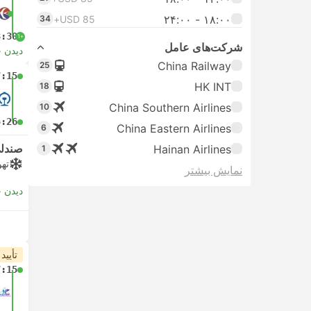
۱۸:۰۰ - ۲۴:۰۰
34
USD 85+
3:30
+1
شرکت‌های عامل
دیدن 
China Railway
25
7:15
HK INT
18
China Southern Airlines
10
5:26
China Eastern Airlines
6
صندلی
Hainan Airlines
1
تهو
نمایش بیشتر
دیدن 
تأیید
7:15