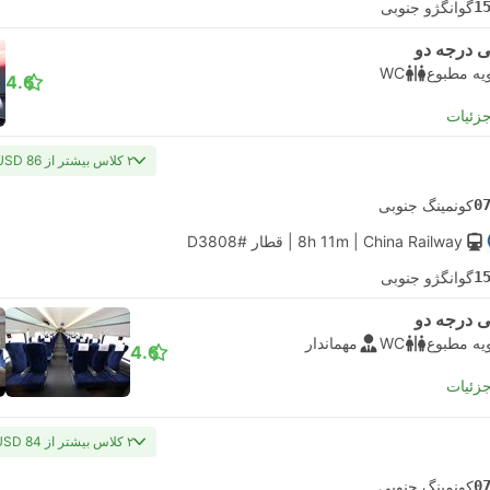
1
گوانگژو جنوبی
 درجه دو
یه مطبوع
WC
4.6
جزئیات
۲ کلاس بیشتر از USD 86
0
کونمینگ جنوبی
| China Railway
8h 11m
|
قطار #D3808
1
گوانگژو جنوبی
 درجه دو
یه مطبوع
WC
مهماندار
4.6
جزئیات
۲ کلاس بیشتر از USD 84
0
کونمینگ جنوبی