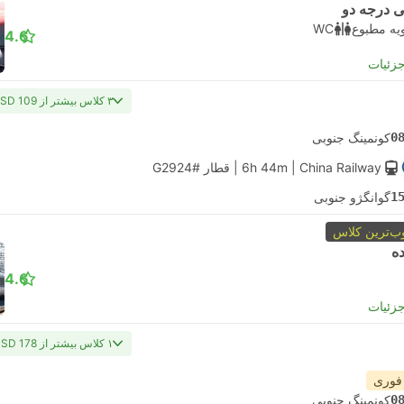
 درجه دو
یه مطبوع
WC
4.6
جزئیات
۳ کلاس بیشتر از USD 109
0
کونمینگ جنوبی
| China Railway
6h 44m
|
قطار #G2924
1
گوانگژو جنوبی
ب‌ترین کلاس
ده
4.6
جزئیات
۱ کلاس بیشتر از USD 178
 فوری
0
کونمینگ جنوبی