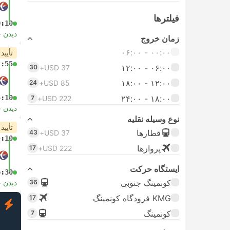
فیلتر‌ها
0:10
دیدن 
زمان خروج
۰۰:۰۰ - ۰۶:۰۰
تأیید
2:55
۰۶:۰۰ - ۱۲:۰۰
30
USD 37+
۱۲:۰۰ - ۱۸:۰۰
24
USD 85+
5:10
۱۸:۰۰ - ۲۴:۰۰
7
USD 222+
دیدن 
نوع وسیله نقلیه
تأیید
قطارها
43
USD 37+
4:10
پرواز‌ها
17
USD 222+
ایستگاه حرکت
6:30
کونمینگ جنوبی
36
دیدن 
KMG فرودگاه کونمینگ
17
ف
کونمینگ
7