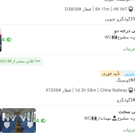
| HK INT
8h 11m
|
قطار #D3808
1
گوانگژو جنوبی
 درجه دو
یه مطبوع
WC
4.6
جزئیات
۲ کلاس بیشتر از USD 86
‌ترین
تأیید فوری
0
کونمینگ
| China Railway
1d 2h 58m
|
قطار #K1206
1
گوانگژو
ی سخت
یه مطبوع
مهماندار
WC
4.6
جزئیات