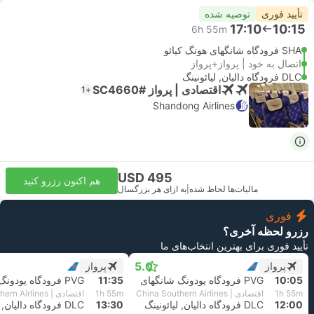
تأیید فوری
توصیه شده
17:10
10:15
6h 55m
SHA فرودگاه شانگهای هونگ کیائو
اتصال به خود | پرواز+پرواز
DLC فرودگاه دالیان, لیائونینگ
اقتصادی | پرواز #SC4660
+1
Shandong Airlines
USD 495
هم اکنون رزرو کنید
مالیات‌ها لحاظ شده
|
به ازای هر بزرگسال
فوری
رزرو لحظه آخری؟
تأیید فوری برای بهترین انتخاب‌های ما
5.0
پرواز
پرواز
10:05
PVG فرودگاه پودونگ شانگهای
11:35
PVG فرودگاه پودونگ شانگهای
1h 55m
اقتصادی | China Southern Airlines
1h 55m
اقتصادی | China Southern Airlines
12:00
DLC فرودگاه دالیان, لیائونینگ
13:30
DLC فرودگاه دالیان, لیائونینگ