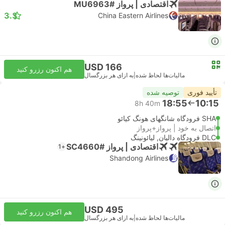
اقتصادی | پرواز #MU6963
3.3
China Eastern Airlines
USD 166
هم اکنون رزرو کنید
مالیات‌ها لحاظ شده
|
به ازای هر بزرگسال
تأیید فوری
توصیه شده
18:55
10:15
8h 40m
SHA فرودگاه شانگهای هونگ کیائو
اتصال به خود | پرواز+پرواز
DLC فرودگاه دالیان, لیائونینگ
اقتصادی | پرواز #SC4660
+1
Shandong Airlines
USD 495
هم اکنون رزرو کنید
مالیات‌ها لحاظ شده
|
به ازای هر بزرگسال