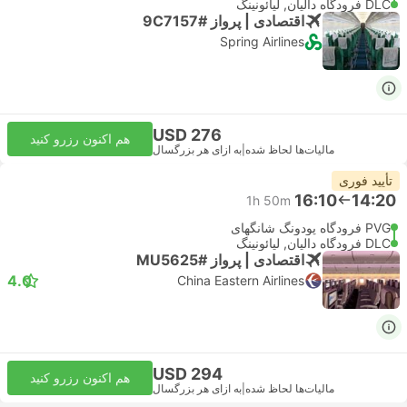
DLC فرودگاه دالیان, لیائونینگ
اقتصادی | پرواز #9C7157
Spring Airlines
USD 276
هم اکنون رزرو کنید
مالیات‌ها لحاظ شده
|
به ازای هر بزرگسال
تأیید فوری
16:10
14:20
1h 50m
PVG فرودگاه پودونگ شانگهای
DLC فرودگاه دالیان, لیائونینگ
اقتصادی | پرواز #MU5625
4.0
China Eastern Airlines
USD 294
هم اکنون رزرو کنید
مالیات‌ها لحاظ شده
|
به ازای هر بزرگسال