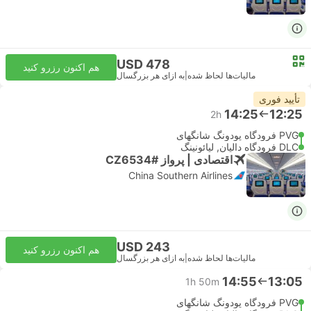
USD 478
هم اکنون رزرو کنید
مالیات‌ها لحاظ شده
|
به ازای هر بزرگسال
تأیید فوری
14:25
12:25
2h
PVG فرودگاه پودونگ شانگهای
DLC فرودگاه دالیان, لیائونینگ
اقتصادی | پرواز #CZ6534
China Southern Airlines
USD 243
هم اکنون رزرو کنید
مالیات‌ها لحاظ شده
|
به ازای هر بزرگسال
14:55
13:05
1h 50m
PVG فرودگاه پودونگ شانگهای