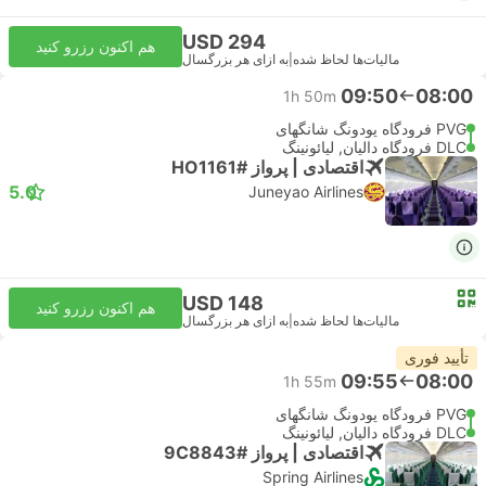
USD 294
هم اکنون رزرو کنید
مالیات‌ها لحاظ شده
|
به ازای هر بزرگسال
09:50
08:00
1h 50m
PVG فرودگاه پودونگ شانگهای
DLC فرودگاه دالیان, لیائونینگ
اقتصادی | پرواز #HO1161
5.0
Juneyao Airlines
USD 148
هم اکنون رزرو کنید
مالیات‌ها لحاظ شده
|
به ازای هر بزرگسال
تأیید فوری
09:55
08:00
1h 55m
PVG فرودگاه پودونگ شانگهای
DLC فرودگاه دالیان, لیائونینگ
اقتصادی | پرواز #9C8843
Spring Airlines