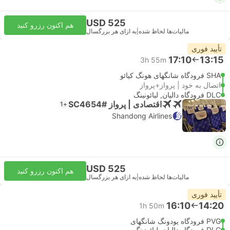
USD 525
هم اکنون رزرو کنید
مالیات‌ها لحاظ شده
|
به ازای هر بزرگسال
تأیید فوری
17:10
13:15
3h 55m
SHA فرودگاه شانگهای هونگ کیائو
اتصال به خود | پرواز+پرواز
DLC فرودگاه دالیان, لیائونینگ
اقتصادی | پرواز #SC4654
+1
Shandong Airlines
USD 525
هم اکنون رزرو کنید
مالیات‌ها لحاظ شده
|
به ازای هر بزرگسال
تأیید فوری
16:10
14:20
1h 50m
PVG فرودگاه پودونگ شانگهای
DLC فرودگاه دالیان, لیائونینگ