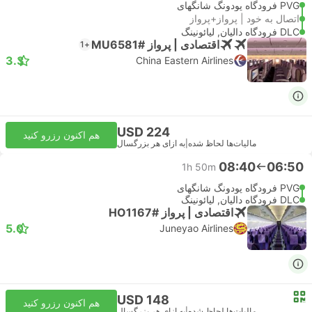
PVG فرودگاه پودونگ شانگهای
اتصال به خود | پرواز+پرواز
DLC فرودگاه دالیان, لیائونینگ
اقتصادی | پرواز #MU6581
+1
3.3
China Eastern Airlines
USD 224
هم اکنون رزرو کنید
مالیات‌ها لحاظ شده
|
به ازای هر بزرگسال
08:40
06:50
1h 50m
PVG فرودگاه پودونگ شانگهای
DLC فرودگاه دالیان, لیائونینگ
اقتصادی | پرواز #HO1167
5.0
Juneyao Airlines
USD 148
هم اکنون رزرو کنید
مالیات‌ها لحاظ شده
|
به ازای هر بزرگسال