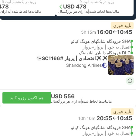
ورود در یک‌شنبه, اوت 9
ورود در یک‌شنبه, اوت 9
478
USD 478
مالیات‌ها لحاظ شده
|
به ازای هر بزرگسال
مالیات‌ها لحاظ شده
|
به ازای
تأیید فوری
16:00
10:45
5h 15m
SHA فرودگاه شانگهای هونگ کیائو
اتصال به خود | پرواز+پرواز
DLC فرودگاه دالیان, لیائونینگ
اقتصادی | پرواز #SC1166
+1
Shandong Airlines
USD 556
هم اکنون رزرو کنید
مالیات‌ها لحاظ شده
|
به ازای هر بزرگسال
تأیید فوری
20:55
10:45
10h 10m
SHA فرودگاه شانگهای هونگ کیائو
اتصال به خود | پرواز+پرواز