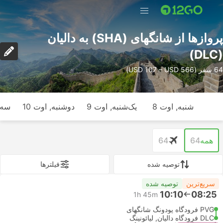
پرواز‌ها از شانگهای (SHA) به دالیان
(DLC)
64 سفر (USD 107 – USD 566)
شنبه, اوت 8
یک‌شنبه, اوت 9
دوشنبه, اوت 10
سه‌ش
همه
64
64
توصیه شده
فیلتر‌ها
سریع‌ترین
توصیه شده
10:10
08:25
1h 45m
PVG فرودگاه پودونگ شانگهای
DLC فرودگاه دالیان, لیائونینگ