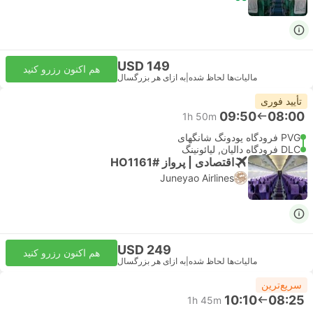
USD 149
هم اکنون رزرو کنید
مالیات‌ها لحاظ شده
|
به ازای هر بزرگسال
تأیید فوری
09:50
08:00
1h 50m
PVG فرودگاه پودونگ شانگهای
DLC فرودگاه دالیان, لیائونینگ
اقتصادی | پرواز #HO1161
Juneyao Airlines
USD 249
هم اکنون رزرو کنید
مالیات‌ها لحاظ شده
|
به ازای هر بزرگسال
سریع‌ترین
10:10
08:25
1h 45m