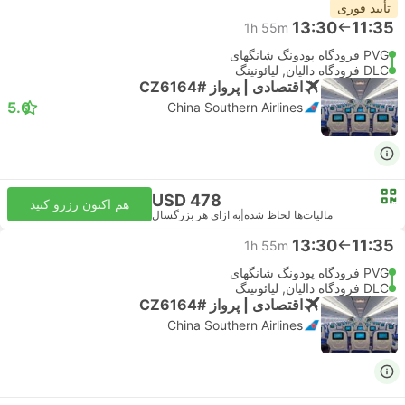
تأیید فوری
13:30
11:35
1h 55m
PVG فرودگاه پودونگ شانگهای
DLC فرودگاه دالیان, لیائونینگ
اقتصادی | پرواز #CZ6164
5.0
China Southern Airlines
USD 478
هم اکنون رزرو کنید
مالیات‌ها لحاظ شده
|
به ازای هر بزرگسال
13:30
11:35
1h 55m
PVG فرودگاه پودونگ شانگهای
DLC فرودگاه دالیان, لیائونینگ
اقتصادی | پرواز #CZ6164
China Southern Airlines