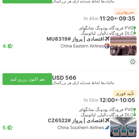
مالیات‌ها لحاظ شده
|
به ازای هر بزرگسال
سریع‌ترین
11:20
09:35
1h 45m
PVG فرودگاه پودونگ شانگهای
DLC فرودگاه دالیان, لیائونینگ
اقتصادی | پرواز #MU8319
4.0
China Eastern Airlines
USD 566
هم اکنون رزرو کنید
مالیات‌ها لحاظ شده
|
به ازای هر بزرگسال
تأیید فوری
12:00
10:05
1h 55m
PVG فرودگاه پودونگ شانگهای
DLC فرودگاه دالیان, لیائونینگ
اقتصادی | پرواز #CZ6522
5.0
China Southern Airlines