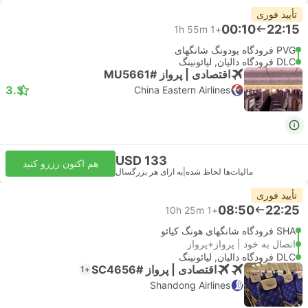
تأیید فوری
00:10
22:15
1h 55m
+1
PVG فرودگاه پودونگ شانگهای
DLC فرودگاه دالیان, لیائونینگ
اقتصادی | پرواز #MU5661
3.3
China Eastern Airlines
USD 133
هم اکنون رزرو کنید
مالیات‌ها لحاظ شده
|
به ازای هر بزرگسال
تأیید فوری
08:50
22:25
10h 25m
+1
SHA فرودگاه شانگهای هونگ کیائو
اتصال به خود | پرواز+پرواز
DLC فرودگاه دالیان, لیائونینگ
اقتصادی | پرواز #SC4656
+1
Shandong Airlines