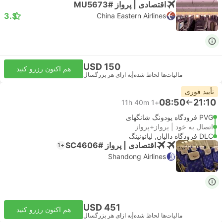
اقتصادی | پرواز #MU5673
3.3
China Eastern Airlines
USD 150
هم اکنون رزرو کنید
مالیات‌ها لحاظ شده
|
به ازای هر بزرگسال
تأیید فوری
08:50
21:10
11h 40m
+1
PVG فرودگاه پودونگ شانگهای
اتصال به خود | پرواز+پرواز
DLC فرودگاه دالیان, لیائونینگ
اقتصادی | پرواز #SC4606
+1
Shandong Airlines
USD 451
هم اکنون رزرو کنید
مالیات‌ها لحاظ شده
|
به ازای هر بزرگسال