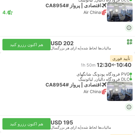
اقتصادی | پرواز #CA8954
4.0
Air China
USD 202
هم اکنون رزرو کنید
مالیات‌ها لحاظ شده
|
به ازای هر بزرگسال
تأیید فوری
12:30
10:40
1h 50m
PVG فرودگاه پودونگ شانگهای
DLC فرودگاه دالیان, لیائونینگ
اقتصادی | پرواز #CA8954
Air China
USD 195
هم اکنون رزرو کنید
مالیات‌ها لحاظ شده
|
به ازای هر بزرگسال