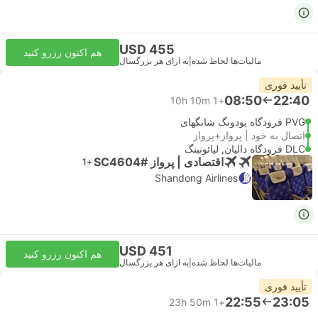
USD 455
هم اکنون رزرو کنید
مالیات‌ها لحاظ شده
|
به ازای هر بزرگسال
تأیید فوری
08:50
22:40
10h 10m
+1
PVG فرودگاه پودونگ شانگهای
اتصال به خود | پرواز+پرواز
DLC فرودگاه دالیان, لیائونینگ
اقتصادی | پرواز #SC4604
+1
Shandong Airlines
USD 451
هم اکنون رزرو کنید
مالیات‌ها لحاظ شده
|
به ازای هر بزرگسال
تأیید فوری
22:55
23:05
23h 50m
+1