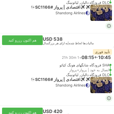
DLC فرودگاه دالیان, لیائونینگ
اقتصادی | پرواز #SC1166
+1
Shandong Airlines
USD 538
هم اکنون رزرو کنید
مالیات‌ها لحاظ شده
|
به ازای هر بزرگسال
تأیید فوری
08:15
10:45
21h 30m
+1
SHA فرودگاه شانگهای هونگ کیائو
اتصال به خود | پرواز+پرواز
DLC فرودگاه دالیان, لیائونینگ
اقتصادی | پرواز #SC1166
+1
Shandong Airlines
USD 420
هم اکنون رزرو کنید