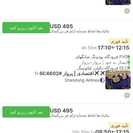
USD 495
هم اکنون رزرو کنید
مالیات‌ها لحاظ شده
|
به ازای هر بزرگسال
تأیید فوری
17:10
12:15
4h 55m
PVG فرودگاه پودونگ شانگهای
اتصال به خود | پرواز+پرواز
DLC فرودگاه دالیان, لیائونینگ
اقتصادی | پرواز #SC4602
+1
Shandong Airlines
USD 495
هم اکنون رزرو کنید
مالیات‌ها لحاظ شده
|
به ازای هر بزرگسال
تأیید فوری
08:50
12:15
20h 35m
+1