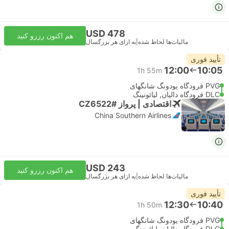
USD 478
هم اکنون رزرو کنید
مالیات‌ها لحاظ شده
|
به ازای هر بزرگسال
تأیید فوری
12:00
10:05
1h 55m
PVG فرودگاه پودونگ شانگهای
DLC فرودگاه دالیان, لیائونینگ
اقتصادی | پرواز #CZ6522
China Southern Airlines
USD 243
هم اکنون رزرو کنید
مالیات‌ها لحاظ شده
|
به ازای هر بزرگسال
تأیید فوری
12:30
10:40
1h 50m
PVG فرودگاه پودونگ شانگهای
DLC فرودگاه دالیان, لیائونینگ