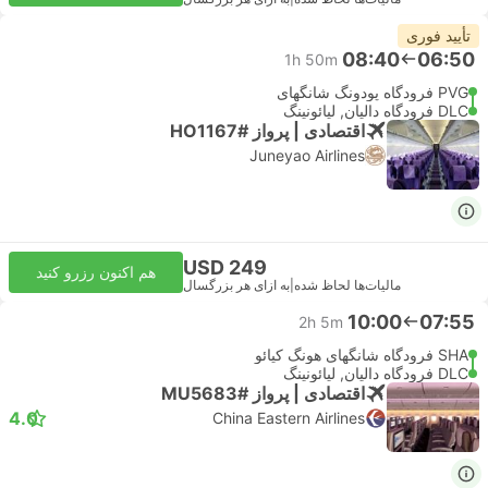
تأیید فوری
08:40
06:50
1h 50m
PVG فرودگاه پودونگ شانگهای
DLC فرودگاه دالیان, لیائونینگ
اقتصادی | پرواز #HO1167
Juneyao Airlines
USD 249
هم اکنون رزرو کنید
مالیات‌ها لحاظ شده
|
به ازای هر بزرگسال
10:00
07:55
2h 5m
SHA فرودگاه شانگهای هونگ کیائو
DLC فرودگاه دالیان, لیائونینگ
اقتصادی | پرواز #MU5683
4.0
China Eastern Airlines