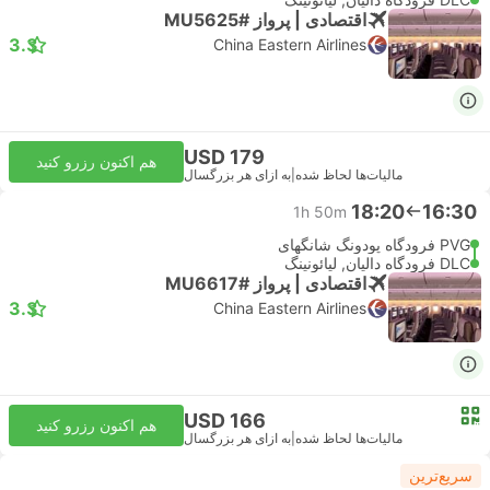
اقتصادی | پرواز #MU5625
3.3
China Eastern Airlines
USD 179
هم اکنون رزرو کنید
مالیات‌ها لحاظ شده
|
به ازای هر بزرگسال
18:20
16:30
1h 50m
PVG فرودگاه پودونگ شانگهای
DLC فرودگاه دالیان, لیائونینگ
اقتصادی | پرواز #MU6617
3.3
China Eastern Airlines
USD 166
هم اکنون رزرو کنید
مالیات‌ها لحاظ شده
|
به ازای هر بزرگسال
سریع‌ترین