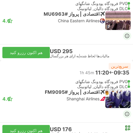
PVG فرودگاه پودونگ شانگهای
DLC فرودگاه دالیان, لیائونینگ
اقتصادی | پرواز #MU6963
4.0
China Eastern Airlines
USD 295
هم اکنون رزرو کنید
مالیات‌ها لحاظ شده
|
به ازای هر بزرگسال
سریع‌ترین
11:20
09:35
1h 45m
PVG فرودگاه پودونگ شانگهای
DLC فرودگاه دالیان, لیائونینگ
اقتصادی | پرواز #FM9095
4.0
Shanghai Airlines
USD 176
هم اکنون رزرو کنید