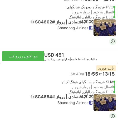
PVG فرودگاه پودونگ شانگهای
اتصال به خود | پرواز+پرواز
DLC فرودگاه دالیان, لیائونینگ
اقتصادی | پرواز #SC4602
+1
Shandong Airlines
USD 451
هم اکنون رزرو کنید
مالیات‌ها لحاظ شده
|
به ازای هر بزرگسال
تأیید فوری
18:55
13:15
5h 40m
SHA فرودگاه شانگهای هونگ کیائو
اتصال به خود | پرواز+پرواز
DLC فرودگاه دالیان, لیائونینگ
اقتصادی | پرواز #SC4654
+1
Shandong Airlines