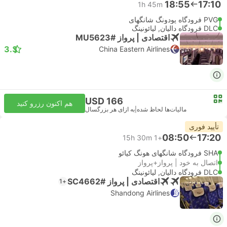
18:55
17:10
1h 45m
PVG فرودگاه پودونگ شانگهای
DLC فرودگاه دالیان, لیائونینگ
اقتصادی | پرواز #MU5623
3.3
China Eastern Airlines
USD 166
هم اکنون رزرو کنید
مالیات‌ها لحاظ شده
|
به ازای هر بزرگسال
تأیید فوری
08:50
17:20
15h 30m
+1
SHA فرودگاه شانگهای هونگ کیائو
اتصال به خود | پرواز+پرواز
DLC فرودگاه دالیان, لیائونینگ
اقتصادی | پرواز #SC4662
+1
Shandong Airlines