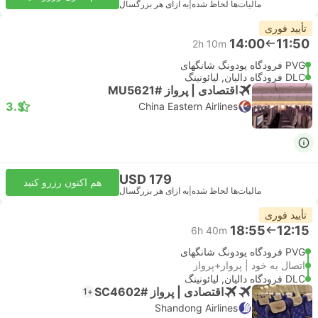
مالیات‌ها لحاظ شده
|
به ازای هر بزرگسال
تأیید فوری
14:00
11:50
2h 10m
PVG فرودگاه پودونگ شانگهای
DLC فرودگاه دالیان, لیائونینگ
اقتصادی | پرواز #MU5621
3.3
China Eastern Airlines
USD 179
هم اکنون رزرو کنید
مالیات‌ها لحاظ شده
|
به ازای هر بزرگسال
تأیید فوری
18:55
12:15
6h 40m
PVG فرودگاه پودونگ شانگهای
اتصال به خود | پرواز+پرواز
DLC فرودگاه دالیان, لیائونینگ
اقتصادی | پرواز #SC4602
+1
Shandong Airlines