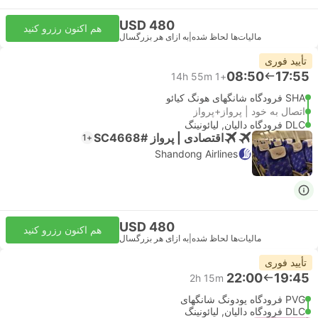
USD 480
هم اکنون رزرو کنید
مالیات‌ها لحاظ شده
|
به ازای هر بزرگسال
تأیید فوری
08:50
17:55
14h 55m
+1
SHA فرودگاه شانگهای هونگ کیائو
اتصال به خود | پرواز+پرواز
DLC فرودگاه دالیان, لیائونینگ
اقتصادی | پرواز #SC4668
+1
Shandong Airlines
USD 480
هم اکنون رزرو کنید
مالیات‌ها لحاظ شده
|
به ازای هر بزرگسال
تأیید فوری
22:00
19:45
2h 15m
PVG فرودگاه پودونگ شانگهای
DLC فرودگاه دالیان, لیائونینگ